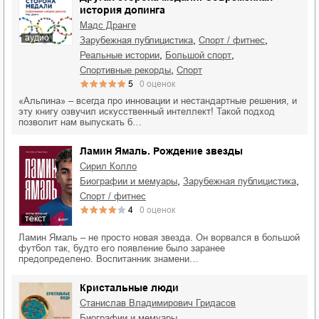
история допинга
Мадс Дранге
аудио
,
,
зарубежная публицистика
спорт / фитнес
,
,
реальные истории
большой спорт
,
спортивные рекорды
спорт
5
0
оценок
«Альпина» – всегда про инновации и нестандартные решения, и
эту книгу озвучил искусственный интеллект! Такой подход
позволит нам выпускать б…
Ламин Ямаль. Рождение звезды
Сирил Колло
,
,
биографии и мемуары
зарубежная публицистика
спорт / фитнес
4
0
оценок
текст
Ламин Ямаль – не просто новая звезда. Он ворвался в большой
футбол так, будто его появление было заранее
предопределено. Воспитанник знамени…
Кристальные люди
Станислав Владимирович Гридасов
,
биографии и мемуары