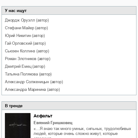
У нас ищут
Джордж
Оруэлл
(автор)
Стефани
Майер
(автор)
Юрий
Никитин
(автор)
Гай
Орловский
(автор)
Сьюзен
Коллинз
(автор)
Роман
Злотников
(автор)
Дмитрий
Емец
(автор)
Татьяна
Полякова
(автор)
Александр
Солженицын
(автор)
Александра
Маринина
(автор)
В тренде
Асфальт
Евгений Гришковец
«…Я знаю так много умных, сильных, трудолюбивых
людей, которые очень сложно живут, которые