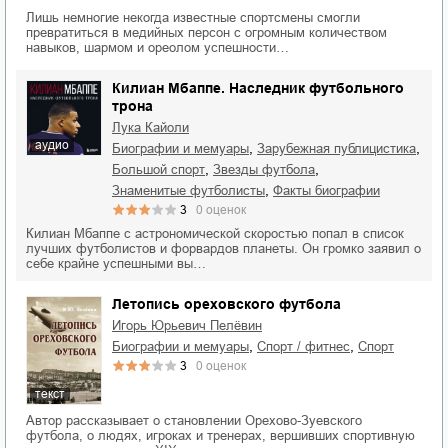
Лишь немногие некогда известные спортсмены смогли
превратиться в медийных персон с огромным количеством
навыков, шармом и ореолом успешности…
Килиан Мбаппе. Наследник футбольного
трона
Лука Кайоли
аудио
,
,
биографии и мемуары
зарубежная публицистика
,
,
большой спорт
звезды футбола
,
знаменитые футболисты
факты биографии
3
0
оценок
Килиан Мбаппе с астрономической скоростью попал в список
лучших футболистов и форвардов планеты. Он громко заявил о
себе крайне успешными вы…
Летопись ореховского футбола
Игорь Юрьевич Пелёвин
,
,
биографии и мемуары
спорт / фитнес
спорт
3
0
оценок
текст
Автор рассказывает о становлении Орехово-Зуевского
футбола, о людях, игроках и тренерах, вершивших спортивную