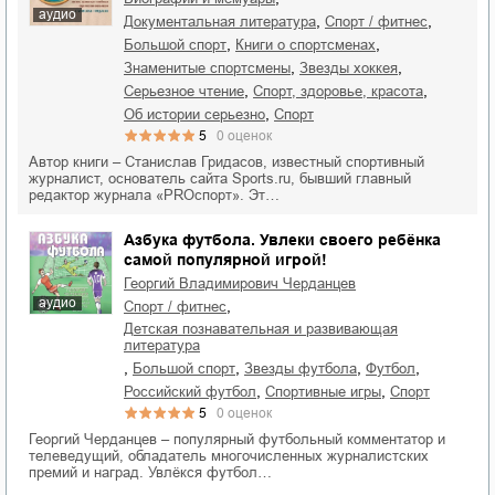
аудио
,
,
документальная литература
спорт / фитнес
,
,
большой спорт
книги о спортсменах
,
,
знаменитые спортсмены
звезды хоккея
,
,
серьезное чтение
спорт, здоровье, красота
,
об истории серьезно
спорт
5
0
оценок
Автор книги – Станислав Гридасов, известный спортивный
журналист, основатель сайта Sports.ru, бывший главный
редактор журнала «PROспорт». Эт…
Азбука футбола. Увлеки своего ребёнка
самой популярной игрой!
Георгий Владимирович Черданцев
аудио
,
спорт / фитнес
детская познавательная и развивающая
литература
,
,
,
,
большой спорт
звезды футбола
футбол
,
,
российский футбол
спортивные игры
спорт
5
0
оценок
Георгий Черданцев – популярный футбольный комментатор и
телеведущий, обладатель многочисленных журналистских
премий и наград. Увлёкся футбол…