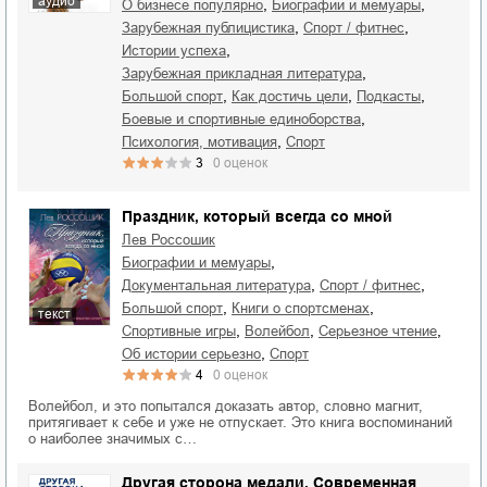
аудио
,
,
о бизнесе популярно
биографии и мемуары
,
,
зарубежная публицистика
спорт / фитнес
,
истории успеха
,
зарубежная прикладная литература
,
,
,
большой спорт
как достичь цели
подкасты
,
боевые и спортивные единоборства
,
психология, мотивация
спорт
3
0
оценок
Праздник, который всегда со мной
Лев Россошик
,
биографии и мемуары
,
,
документальная литература
спорт / фитнес
,
,
большой спорт
книги о спортсменах
текст
,
,
,
спортивные игры
волейбол
серьезное чтение
,
об истории серьезно
спорт
4
0
оценок
Волейбол, и это попытался доказать автор, словно магнит,
притягивает к себе и уже не отпускает. Это книга воспоминаний
о наиболее значимых с…
Другая сторона медали. Современная