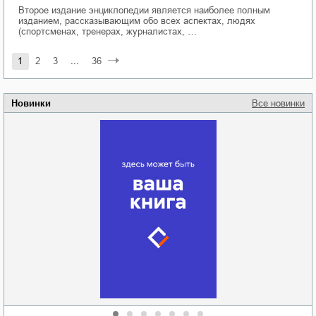
Второе издание энциклопедии является наиболее полным
изданием, рассказывающим обо всех аспектах, людях
(спортсменах, тренерах, журналистах, …
1
2
3
...
36
Новинки
Все новинки
Забытая земля
Новоросии: о
Руки моей не
судьбе
отпускай
Кировоградской
области
атьяна Александровна
Алюшина
Сергей Николаевич
Сидоренко