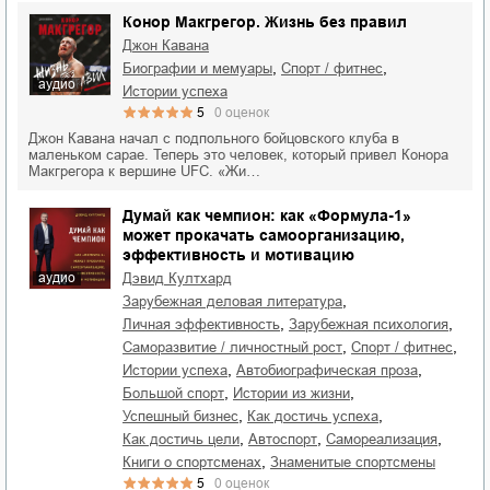
Конор Макгрегор. Жизнь без правил
Джон Кавана
,
,
биографии и мемуары
спорт / фитнес
аудио
истории успеха
5
0
оценок
Джон Кавана начал с подпольного бойцовского клуба в
маленьком сарае. Теперь это человек, который привел Конора
Макгрегора к вершине UFC. «Жи…
Думай как чемпион: как «Формула-1»
может прокачать самоорганизацию,
эффективность и мотивацию
аудио
Дэвид Култхард
,
зарубежная деловая литература
,
,
личная эффективность
зарубежная психология
,
,
саморазвитие / личностный рост
спорт / фитнес
,
,
истории успеха
автобиографическая проза
,
,
большой спорт
истории из жизни
,
,
успешный бизнес
как достичь успеха
,
,
,
как достичь цели
автоспорт
самореализация
,
книги о спортсменах
знаменитые спортсмены
5
0
оценок