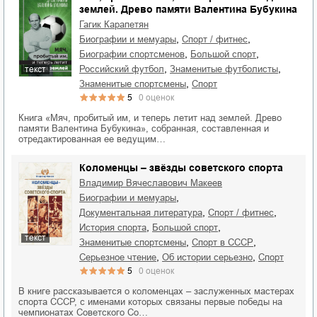
землей. Древо памяти Валентина Бубукина
Гагик Карапетян
,
,
биографии и мемуары
спорт / фитнес
,
,
биографии спортсменов
большой спорт
,
,
российский футбол
знаменитые футболисты
текст
,
знаменитые спортсмены
спорт
5
0
оценок
Книга «Мяч, пробитый им, и теперь летит над землей. Древо
памяти Валентина Бубукина», собранная, составленная и
отредактированная ее ведущим…
Коломенцы – звёзды советского спорта
Владимир Вячеславович Макеев
,
биографии и мемуары
,
,
документальная литература
спорт / фитнес
,
,
история спорта
большой спорт
текст
,
,
знаменитые спортсмены
спорт в СССР
,
,
серьезное чтение
об истории серьезно
спорт
5
0
оценок
В книге рассказывается о коломенцах – заслуженных мастерах
спорта СССР, с именами которых связаны первые победы на
чемпионатах Советского Со…