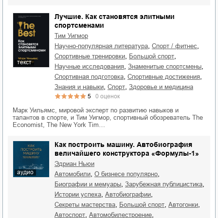
Лучшие. Как становятся элитными
спортсменами
Тим Уигмор
,
,
научно-популярная литература
спорт / фитнес
,
,
спортивные тренировки
большой спорт
текст
,
,
научные исследования
знаменитые спортсмены
,
,
спортивная подготовка
спортивные достижения
,
,
знания и навыки
спорт
здоровье и медицина
5
0
оценок
Марк Уильямс, мировой эксперт по развитию навыков и
талантов в спорте, и Тим Уигмор, спортивный обозреватель The
Economist, The New York Tim…
Как построить машину. Автобиография
величайшего конструктора «Формулы-1»
Эдриан Ньюи
аудио
,
,
автомобили
о бизнесе популярно
,
,
биографии и мемуары
зарубежная публицистика
,
,
истории успеха
автобиографии
,
,
,
секреты мастерства
большой спорт
автогонки
,
,
автоспорт
автомобилестроение