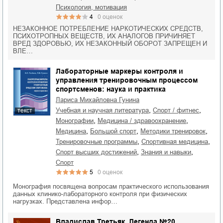
психология, мотивация
4
0
оценок
НЕЗАКОННОЕ ПОТРЕБЛЕНИЕ НАРКОТИЧЕСКИХ СРЕДСТВ,
ПСИХОТРОПНЫХ ВЕЩЕСТВ, ИХ АНАЛОГОВ ПРИЧИНЯЕТ
ВРЕД ЗДОРОВЬЮ, ИХ НЕЗАКОННЫЙ ОБОРОТ ЗАПРЕЩЕН И
ВЛЕ…
Лабораторные маркеры контроля и
управления тренировочным процессом
спортсменов: наука и практика
Лариса Михайловна Гунина
,
,
учебная и научная литература
спорт / фитнес
текст
,
,
монографии
медицина / здравоохранение
,
,
,
медицина
большой спорт
методики тренировок
,
,
тренировочные программы
спортивная медицина
,
,
спорт высших достижений
знания и навыки
спорт
5
0
оценок
Монография посвящена вопросам практического использования
данных клинико-лабораторного контроля при физических
нагрузках. Представлена инфор…
Владислав Третьяк. Легенда №20