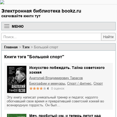
Электронная библиотека bookz.ru
скачивайте книги тут
МЕНЮ
Найти
Главная
Тэги
Большой спорт
Книги тэга "Большой спорт"
Искусство побеждать. Тайна советского
хоккея
Анатолий Владимирович Тарасов
,
,
биографии и мемуары
спорт / фитнес
спорт
4
0
оценок
текст
Эту книгу написал уникальный тренер и педагог, надолго
обогнавший свое время и превративший советский хоккей во
всенародную гордость. Он был…
Мяч, пробитый им, и теперь летит над