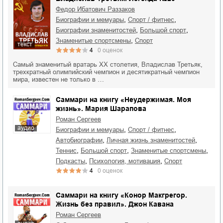
Федор Ибатович Раззаков
,
,
биографии и мемуары
спорт / фитнес
,
,
биографии знаменитостей
большой спорт
,
знаменитые спортсмены
спорт
текст
4
0
оценок
Самый знаменитый вратарь XX столетия, Владислав Третьяк,
трехкратный олимпийский чемпион и десятикратный чемпион
мира, известен не только в …
Саммари на книгу «Неудержимая. Моя
жизнь». Мария Шарапова
Роман Сергеев
аудио
,
,
биографии и мемуары
спорт / фитнес
,
,
автобиографии
личная жизнь знаменитостей
,
,
,
теннис
большой спорт
знаменитые спортсмены
,
,
подкасты
психология, мотивация
спорт
4
0
оценок
Саммари на книгу «Конор Макгрегор.
Жизнь без правил». Джон Кавана
Роман Сергеев