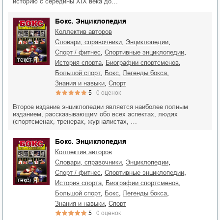
историю с середины XIX века до…
Бокс. Энциклопедия
Коллектив авторов
,
,
словари, справочники
энциклопедии
,
,
спорт / фитнес
спортивные энциклопедии
текст
,
,
история спорта
биографии спортсменов
,
,
,
большой спорт
бокс
легенды бокса
,
знания и навыки
спорт
5
0
оценок
Второе издание энциклопедии является наиболее полным
изданием, рассказывающим обо всех аспектах, людях
(спортсменах, тренерах, журналистах, …
Бокс. Энциклопедия
Коллектив авторов
,
,
словари, справочники
энциклопедии
,
,
спорт / фитнес
спортивные энциклопедии
текст
,
,
история спорта
биографии спортсменов
,
,
,
большой спорт
бокс
легенды бокса
,
знания и навыки
спорт
5
0
оценок