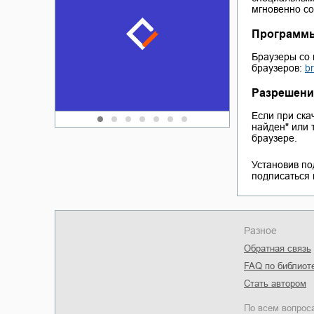
Забытая зем
мгновенно со
пускай
о судьбе Ки
обл
Программы
а Алюшина
Сергей Никола
Браузеры со
браузеров:
b
Разрешени
Если при ска
найден" или т
браузере.
Установив по
подписаться 
Разное
Обратная связь
FAQ по библиот
Стать автором
По всем вопрос