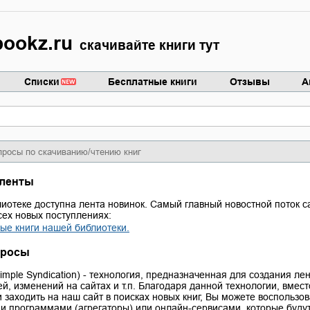
ookz.ru
скачивайте книги тут
Списки
Бесплатные книги
Отзывы
А
просы по скачиванию/чтению книг
ленты
иотеке доступна лента новинок. Самый главный новостной поток с
сех новых поступлениях:
ые книги нашей библиотеки.
просы
Simple Syndication) - технология, предназначенная для создания лен
ей, изменений на сайтах и т.п. Благодаря данной технологии, вмест
 заходить на наш сайт в поисках новых книг, Вы можете воспользов
 программами (агрегаторы) или онлайн-сервисами, которые буду