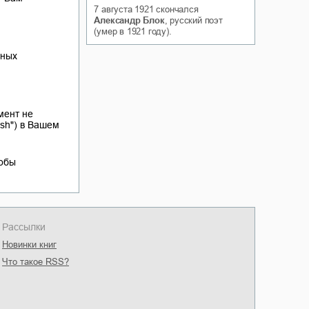
7 августа 1921
скончался
Белая ворона на факультете
ичный интерес
Александр Блок
, русский поэт
Теней
(умер в 1921 году).
Ольга Вечная
Оксана Гринберга
нных
мент не
esh") в Вашем
тобы
Рассылки
Новинки книг
Что такое RSS?