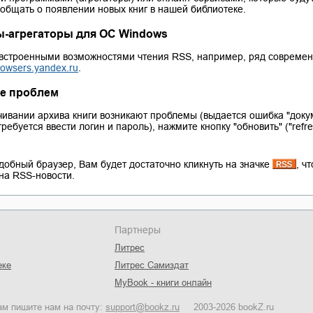
ля Новоросии:
Забытая земля Новоросии:
общать о появлении новых книг в нашей библиотеке.
ровоградской
о судьбе Кировоградской
Л
асти
области
-агрегаторы для ОС Windows
евич Сидоренко
Сергей Николаевич Сидоренко
 встроенными возможностями чтения RSS, например, ряд совреме
rowsers.yandex.ru
.
е проблем
чивании архива книги возникают проблемы (выдается ошибка "доку
ребуется ввести логин и пароль), нажмите кнопку "обновить" ("refr
добный браузер, Вам будет достаточно кликнуть на значке
, ч
на RSS-новости.
Партнеры
Литрес
еке
Литрес Самиздат
MyBook - книги онлайн
ам пишите нам на почту:
support@bookz.ru
2003-2026 bookZ.ru