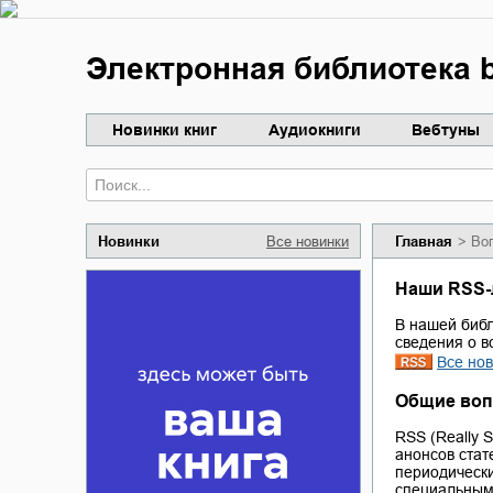
Электронная библиотека b
Новинки книг
Аудиокниги
Вебтуны
Новинки
Все новинки
Главная
Во
Наши RSS-
В нашей библ
сведения о в
Все нов
Общие во
RSS (Really 
анонсов стат
периодически
специальными