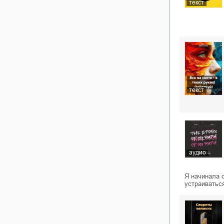
текст
текст
аудио
Я начинала 
устраиватьс