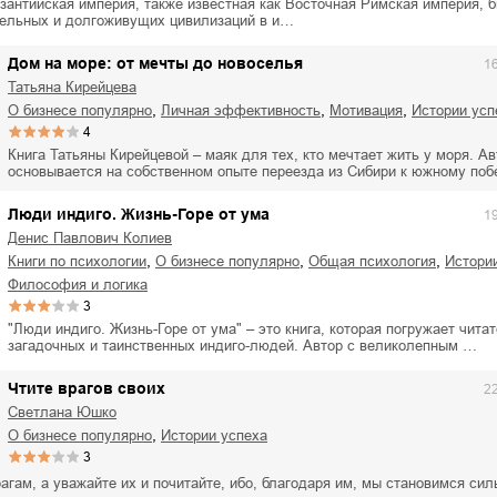
зантийская империя, также известная как Восточная Римская империя, б
ельных и долгоживущих цивилизаций в и…
Дом на море: от мечты до новоселья
1
Татьяна Кирейцева
,
,
,
о бизнесе популярно
личная эффективность
мотивация
истории ус
4
Книга Татьяны Кирейцевой – маяк для тех, кто мечтает жить у моря. Ав
основывается на собственном опыте переезда из Сибири к южному по
Люди индиго. Жизнь-Горе от ума
1
Денис Павлович Колиев
,
,
,
книги по психологии
о бизнесе популярно
общая психология
истори
философия и логика
3
"Люди индиго. Жизнь-Горе от ума" – это книга, которая погружает чита
загадочных и таинственных индиго-людей. Автор с великолепным …
Чтите врагов своих
2
Светлана Юшко
,
о бизнесе популярно
истории успеха
3
агам, а уважайте их и почитайте, ибо, благодаря им, мы становимся сил