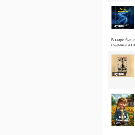
аудио
В мире бизн
подхода и г
аудио
текст