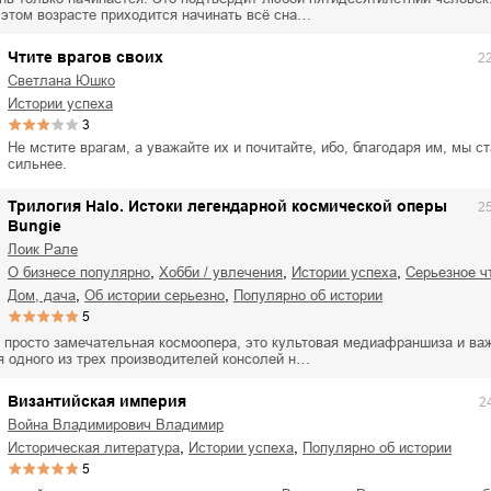
ля Новоросии:
Забытая земля Новоросии:
 этом возрасте приходится начинать всё сна…
ровоградской
о судьбе Кировоградской
Л
асти
области
Чтите врагов своих
2
евич Сидоренко
Сергей Николаевич Сидоренко
Светлана Юшко
истории успеха
3
Не мстите врагам, а уважайте их и почитайте, ибо, благодаря им, мы с
сильнее.
Трилогия Halo. Истоки легендарной космической оперы
2
Bungie
Лоик Рале
,
,
,
о бизнесе популярно
хобби / увлечения
истории успеха
серьезное ч
,
,
дом, дача
об истории серьезно
популярно об истории
5
не просто замечательная космоопера, это культовая медиафраншиза и в
я одного из трех производителей консолей н…
Византийская империя
2
Война Владимирович Владимир
,
,
историческая литература
истории успеха
популярно об истории
5