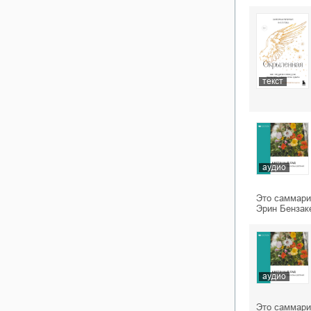
текст
аудио
Это саммари
Эрин Бензак
аудио
Это саммари