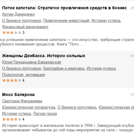
Поток капитала: Стратегии привлечения средств в бизнес
2
Артем Демиденко
,
,
,
о бизнесе популярно
привлечение инвестиций
истории успеха
финансовый менеджмент
3
еса успешное привлечение капитала — это искусство, требующее страте
лубокого понимания процессов. Книга "Пото…
Женщины Донбасса. Истории сильных
0
Юлия Геннадьевна Барановская
,
,
,
о бизнесе популярно
биографии и мемуары
истории успеха
психология, мотивация
4
Мисс балерина
2
Светлана Фахразиева
,
,
юмористическая литература
о бизнесе популярно
юмористическая п
,
истории успеха
легкая проза
4
История происходит в маленьком посёлке в 1994 г. Заведующий клубо
организовывает небывалое до сей поры мероприятие на селе – конкур