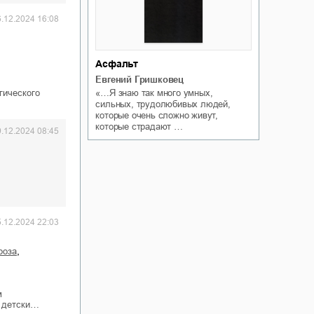
6.12.2024 16:08
Асфальт
Евгений Гришковец
гического
«…Я знаю так много умных,
сильных, трудолюбивых людей,
которые очень сложно живут,
которые страдают …
9.12.2024 08:45
5.12.2024 22:03
,
роза
м
с детски…