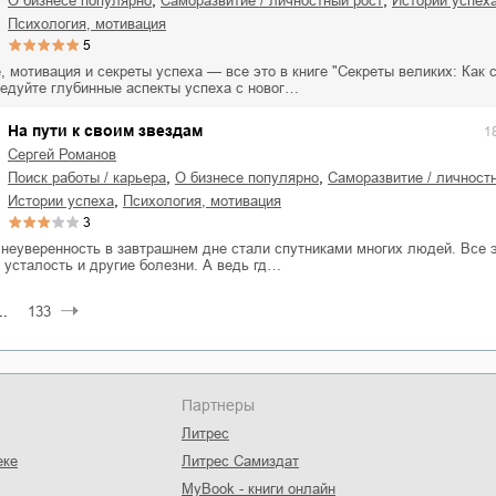
,
,
о бизнесе популярно
саморазвитие / личностный рост
истории успех
психология, мотивация
5
 мотивация и секреты успеха — все это в книге "Секреты великих: Как 
ледуйте глубинные аспекты успеха с новог…
На пути к своим звездам
1
Сергей Романов
,
,
поиск работы / карьера
о бизнесе популярно
саморазвитие / личност
,
истории успеха
психология, мотивация
3
 неуверенность в завтрашнем дне стали спутниками многих людей. Все 
 усталость и другие болезни. А ведь гд…
..
133
Партнеры
Литрес
еке
Литрес Самиздат
MyBook - книги онлайн