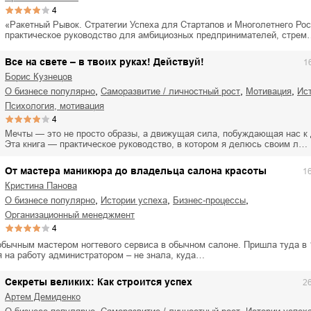
4
«Ракетный Рывок. Стратегии Успеха для Стартапов и Многолетнего Ро
практическое руководство для амбициозных предпринимателей, стре
Все на свете – в твоих руках! Действуй!
1
Борис Кузнецов
,
,
,
о бизнесе популярно
саморазвитие / личностный рост
мотивация
и
психология, мотивация
4
Мечты — это не просто образы, а движущая сила, побуждающая нас к
Эта книга — практическое руководство, в котором я делюсь своим л…
От мастера маникюра до владельца салона красоты
1
Кристина Панова
,
,
,
о бизнесе популярно
истории успеха
бизнес-процессы
организационный менеджмент
4
обычным мастером ногтевого сервиса в обычном салоне. Пришла туда в 
я на работу администратором – не знала, куда…
Секреты великих: Как строится успех
2
Артем Демиденко