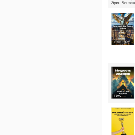
Эрин Бензак
текст
текст