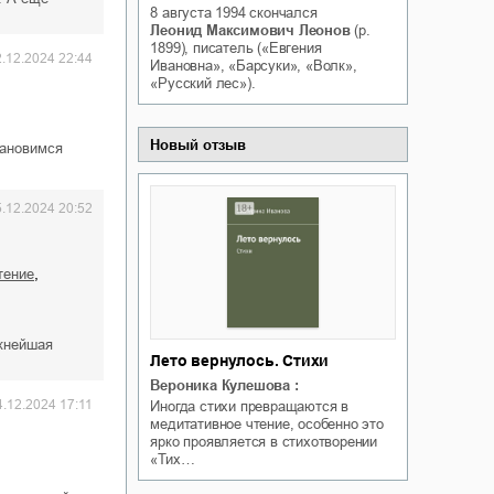
8 августа 1994
скончался
Белая ворона на факультете
ичный интерес
Леонид Максимович Леонов
(р.
Теней
1899), писатель («Евгения
Ольга Вечная
2.12.2024 22:44
Ивановна», «Барсуки», «Волк»,
Оксана Гринберга
«Русский лес»).
Новый отзыв
тановимся
5.12.2024 20:52
,
тение
ажнейшая
Лето вернулось. Стихи
Вероника Кулешова
:
4.12.2024 17:11
Иногда стихи превращаются в
медитативное чтение, особенно это
ярко проявляется в стихотворении
«Тих…