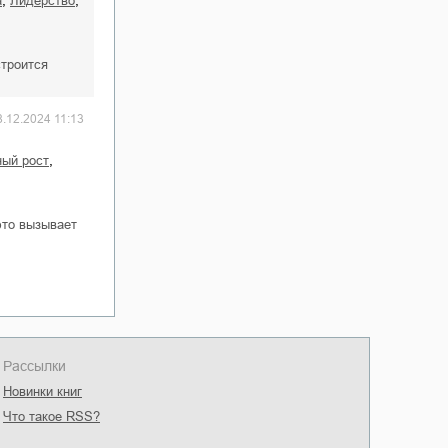
,
,
а
лидерство
строится
8.12.2024 11:13
,
ный рост
это вызывает
Рассылки
Новинки книг
Что такое RSS?