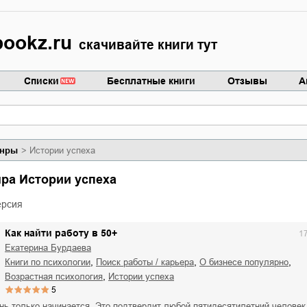
ookz.ru
скачивайте книги тут
Списки
Бесплатные книги
Отзывы
А
нры
Истории успеха
нра Истории успеха
ерсия
Как найти работу в 50+
1
Екатерина Бурдаева
,
,
,
книги по психологии
поиск работы / карьера
о бизнесе популярно
,
возрастная психология
истории успеха
5
знь только начинается. Это подтвердит любой пятидесятилетний человек