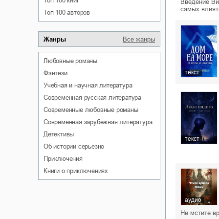
Топ 100 книг
Введение Ви
самых влият
Топ 100 авторов
Жанры
Все жанры
любовные романы
текст
фэнтези
учебная и научная литература
современная русская литература
современные любовные романы
современная зарубежная литература
детективы
текст
об истории серьезно
приключения
книги о приключениях
аудио
Не мстите вр