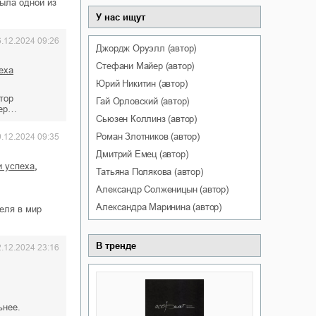
ыла одной из
У нас ищут
6.12.2024 09:26
Джордж
Оруэлл
(автор)
Стефани
Майер
(автор)
пеха
Юрий
Никитин
(автор)
тор
Гай
Орловский
(автор)
бер…
Сьюзен
Коллинз
(автор)
Роман
Злотников
(автор)
9.12.2024 09:35
Дмитрий
Емец
(автор)
,
и успеха
Татьяна
Полякова
(автор)
Александр
Солженицын
(автор)
Александра
Маринина
(автор)
теля в мир
В тренде
2.12.2024 23:16
ьнее.