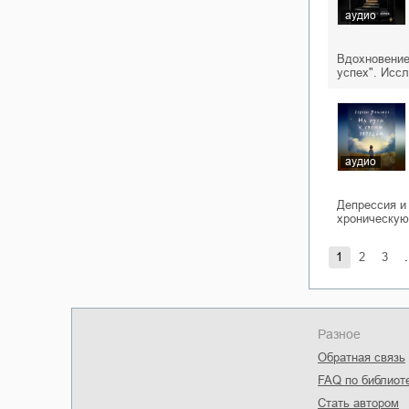
аудио
Вдохновение,
успех". Исс
аудио
Депрессия и
хроническую
1
2
3
.
Разное
Обратная связь
FAQ по библиот
Стать автором