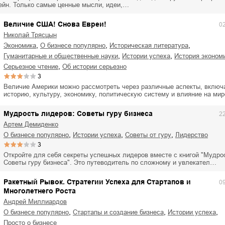
ейн. Только самые ценные мысли, идеи,…
Величие США! Снова Евреи!
0
Николай Трясцын
,
,
,
экономика
о бизнесе популярно
историческая литература
,
,
гуманитарные и общественные науки
истории успеха
история эконом
,
серьезное чтение
об истории серьезно
3
Величие Америки можно рассмотреть через различные аспекты, включ
историю, культуру, экономику, политическую систему и влияние на ми
Мудрость лидеров: Советы гуру бизнеса
2
Артем Демиденко
,
,
,
о бизнесе популярно
истории успеха
советы от гуру
лидерство
3
Откройте для себя секреты успешных лидеров вместе с книгой "Мудро
Советы гуру бизнеса". Это путеводитель по сложному и увлекател…
Ракетный Рывок. Стратегии Успеха для Стартапов и
0
Многолетнего Роста
Андрей Миллиардов
,
,
,
о бизнесе популярно
стартапы и создание бизнеса
истории успеха
просто о бизнесе