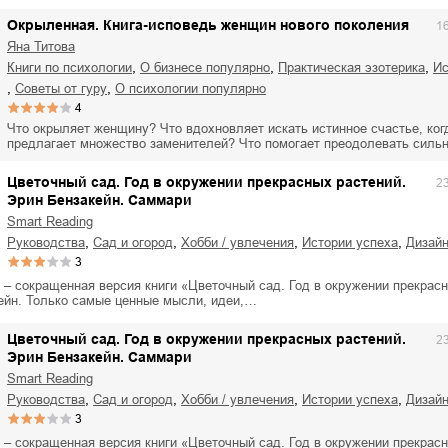
Окрыленная. Книга-исповедь женщин нового поколения
1
Яна Титова
,
,
,
книги по психологии
о бизнесе популярно
практическая эзотерика
,
,
советы от гуру
о психологии популярно
4
Что окрыляет женщину? Что вдохновляет искать истинное счастье, ког
предлагает множество заменителей? Что помогает преодолевать сил
Цветочный сад. Год в окружении прекрасных растений.
2
Эрин Бензакейн. Саммари
Smart Reading
,
,
,
,
руководства
сад и огород
хобби / увлечения
истории успеха
дизай
3
 – сокращенная версия книги «Цветочный сад. Год в окружении прекрас
ейн. Только самые ценные мысли, идеи,…
Цветочный сад. Год в окружении прекрасных растений.
2
Эрин Бензакейн. Саммари
Smart Reading
,
,
,
,
руководства
сад и огород
хобби / увлечения
истории успеха
дизай
3
 – сокращенная версия книги «Цветочный сад. Год в окружении прекрас