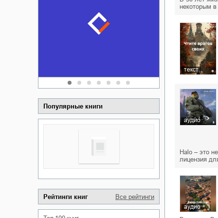
Забытая зем
некоторым в
пускай
о судьбе Ки
обл
а Алюшина
Сергей Никола
текст
Популярные книги
аудио
Halo – это 
лицензия дл
Рейтинги книг
Все рейтинги
аудио