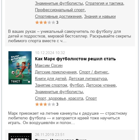
,
,
знаменитые футболисты
стратегия и тактика
,
профессиональный спорт
,
спортивные достижения
знания и навыки
3
В ваших руках – уникальный самоучитель по футболу для
детей и подростков, мировой бестселлер. Раскрывайте секреты
любимого спорта вместе с ч…
10.12.2024 10:32
Как Марк футболистом решил стать
Максим Сосин
,
,
детские приключения
спорт / фитнес
,
,
книги для детей
детская литература
текст
,
,
,
занятие спортом
футбол
детское чтение
,
знаменитые футболисты
,
спорт, здоровье, красота
спорт
3
Марк приезжает на летние каникулы к дедушке — страстному
любителю футбола — и загорается идеей тоже научиться
играть. Он воодушевлён и полон…
26.11.2019 23:51