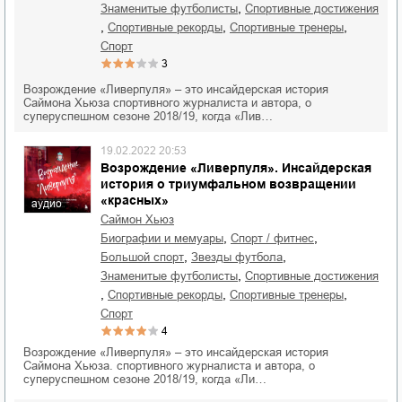
,
знаменитые футболисты
спортивные достижения
,
,
,
спортивные рекорды
спортивные тренеры
спорт
3
Возрождение «Ливерпуля» – это инсайдерская история
Саймона Хьюза спортивного журналиста и автора, о
суперуспешном сезоне 2018/19, когда «Лив…
19.02.2022 20:53
Возрождение «Ливерпуля». Инсайдерская
история о триумфальном возвращении
«красных»
аудио
Саймон Хьюз
,
,
биографии и мемуары
спорт / фитнес
,
,
большой спорт
звезды футбола
,
знаменитые футболисты
спортивные достижения
,
,
,
спортивные рекорды
спортивные тренеры
спорт
4
Возрождение «Ливерпуля» – это инсайдерская история
Саймона Хьюза. спортивного журналиста и автора, о
суперуспешном сезоне 2018/19, когда «Ли…