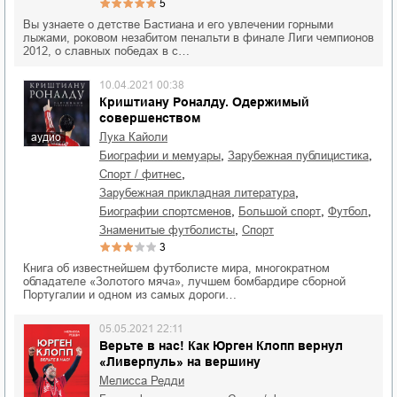
5
Вы узнаете о детстве Бастиана и его увлечении горными
лыжами, роковом незабитом пенальти в финале Лиги чемпионов
2012, о славных победах в с…
10.04.2021 00:38
Криштиану Роналду. Одержимый
совершенством
Лука Кайоли
аудио
,
,
биографии и мемуары
зарубежная публицистика
,
спорт / фитнес
,
зарубежная прикладная литература
,
,
,
биографии спортсменов
большой спорт
футбол
,
знаменитые футболисты
спорт
3
Книга об известнейшем футболисте мира, многократном
обладателе «Золотого мяча», лучшем бомбардире сборной
Португалии и одном из самых дороги…
05.05.2021 22:11
Верьте в нас! Как Юрген Клопп вернул
«Ливерпуль» на вершину
Мелисса Редди