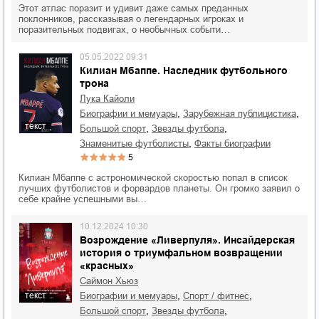
Этот атлас поразит и удивит даже самых преданных
поклонников, рассказывая о легендарных игроках и
поразительных подвигах, о необычных событи…
05.05.2022 09:31
Килиан Мбаппе. Наследник футбольного
трона
Лука Кайоли
,
,
биографии и мемуары
зарубежная публицистика
текст
,
,
большой спорт
звезды футбола
,
знаменитые футболисты
факты биографии
5
Килиан Мбаппе с астрономической скоростью попал в список
лучших футболистов и форвардов планеты. Он громко заявил о
себе крайне успешными вы…
10.12.2024 10:30
Возрождение «Ливерпуля». Инсайдерская
история о триумфальном возвращении
«красных»
Саймон Хьюз
,
,
текст
биографии и мемуары
спорт / фитнес
,
,
большой спорт
звезды футбола