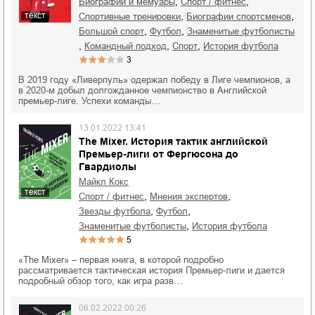
,
,
биографии и мемуары
спорт / фитнес
,
,
текст
спортивные тренировки
биографии спортсменов
,
,
большой спорт
футбол
знаменитые футболисты
,
,
,
командный подход
спорт
история футбола
3
В 2019 году «Ливерпуль» одержал победу в Лиге чемпионов, а
в 2020-м добыл долгожданное чемпионство в Английской
премьер-лиге. Успехи команды…
13.01.2022 13:41
The Mixer. История тактик английской
Премьер-лиги от Фергюсона до
Гвардиолы
Майкл Кокс
текст
,
,
спорт / фитнес
мнения экспертов
,
,
звезды футбола
футбол
,
знаменитые футболисты
история футбола
5
«The Mixer» – первая книга, в которой подробно
рассматривается тактическая история Премьер-лиги и дается
подробный обзор того, как игра разв…
06.02.2022 00:26