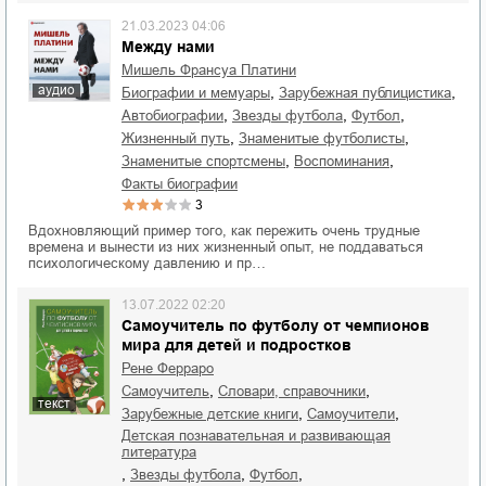
21.03.2023 04:06
Между нами
Мишель Франсуа Платини
аудио
,
,
биографии и мемуары
зарубежная публицистика
,
,
,
автобиографии
звезды футбола
футбол
,
,
жизненный путь
знаменитые футболисты
,
,
знаменитые спортсмены
воспоминания
факты биографии
3
Вдохновляющий пример того, как пережить очень трудные
времена и вынести из них жизненный опыт, не поддаваться
психологическому давлению и пр…
13.07.2022 02:20
Самоучитель по футболу от чемпионов
мира для детей и подростков
Рене Ферраро
,
,
самоучитель
словари, справочники
текст
,
,
зарубежные детские книги
самоучители
детская познавательная и развивающая
литература
,
,
,
звезды футбола
футбол