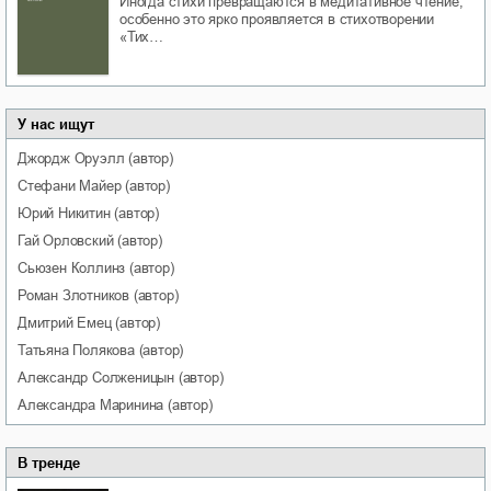
Иногда стихи превращаются в медитативное чтение,
особенно это ярко проявляется в стихотворении
«Тих…
У нас ищут
Джордж
Оруэлл
(автор)
Стефани
Майер
(автор)
Юрий
Никитин
(автор)
Гай
Орловский
(автор)
Сьюзен
Коллинз
(автор)
Роман
Злотников
(автор)
Дмитрий
Емец
(автор)
Татьяна
Полякова
(автор)
Александр
Солженицын
(автор)
Александра
Маринина
(автор)
В тренде