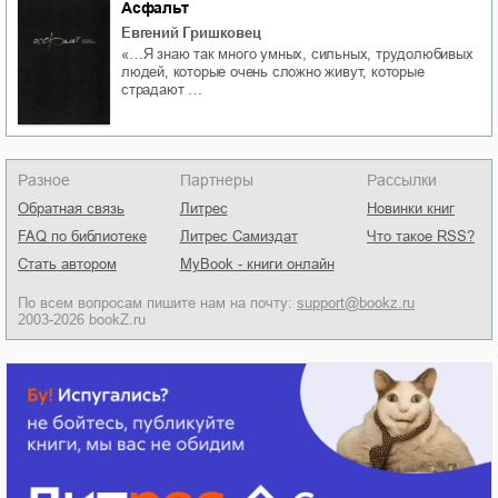
Асфальт
Евгений Гришковец
«…Я знаю так много умных, сильных, трудолюбивых
людей, которые очень сложно живут, которые
страдают …
Разное
Партнеры
Рассылки
Обратная связь
Литрес
Новинки книг
FAQ по библиотеке
Литрес Самиздат
Что такое RSS?
Стать автором
MyBook - книги онлайн
По всем вопросам пишите нам на почту:
support@bookz.ru
2003-2026 bookZ.ru