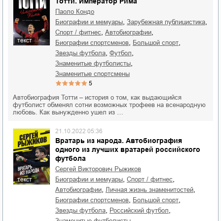
Тотти. Император Рима
Паоло Кондо
,
,
биографии и мемуары
зарубежная публицистика
,
,
спорт / фитнес
автобиографии
текст
,
,
биографии спортсменов
большой спорт
,
,
звезды футбола
футбол
,
знаменитые футболисты
знаменитые спортсмены
5
Автобиография Тотти – история о том, как выдающийся
футболист обменял сотни возможных трофеев на всенародную
любовь. Как вынужденно ушел из …
21.10.2022 05:36
Вратарь из народа. Автобиография
одного из лучших вратарей российского
футбола
Сергей Викторович Рыжиков
,
,
биографии и мемуары
спорт / фитнес
текст
,
,
автобиографии
личная жизнь знаменитостей
,
,
биографии спортсменов
большой спорт
,
,
звезды футбола
российский футбол
,
знаменитые футболисты