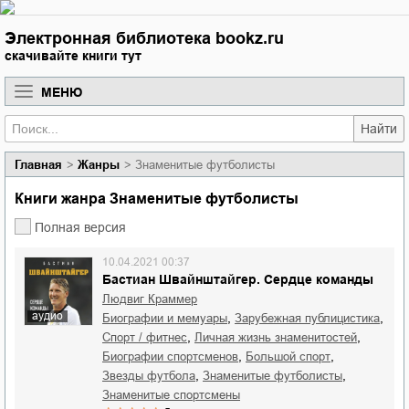
Электронная библиотека bookz.ru
скачивайте книги тут
МЕНЮ
Найти
Главная
Жанры
Знаменитые футболисты
Книги жанра Знаменитые футболисты
Полная версия
10.04.2021 00:37
Бастиан Швайнштайгер. Сердце команды
Людвиг Краммер
аудио
,
,
биографии и мемуары
зарубежная публицистика
,
,
спорт / фитнес
личная жизнь знаменитостей
,
,
биографии спортсменов
большой спорт
,
,
звезды футбола
знаменитые футболисты
знаменитые спортсмены