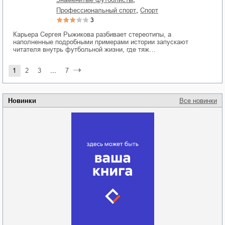
,
профессиональный спорт
спорт
3
Карьера Сергея Рыжикова разбивает стереотипы, а
наполненные подробными примерами истории запускают
читателя внутрь футбольной жизни, где тяж…
1
2
3
...
7
Новинки
Все новинки
Забытая земля
Новоросии: о
Руки моей не
судьбе
отпускай
Кировоградской
области
атьяна Александровна
Алюшина
Сергей Николаевич
Сидоренко