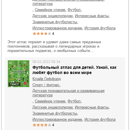
литература
,
,
,
семейное чтение
футбол
,
,
детские энциклопедии
интересные факты
,
знаменитые футболисты
,
иллюстрированное издание
история футбола
4
Этот атлас поразит и удивит даже самых преданных
поклонников, рассказывая о легендарных игроках и
поразительных подвигах, о необычных событи…
06.02.2022 00:34
Футбольный атлас для детей. Узнай, как
любят футбол во всем мире
Клайв Гиффорд
текст
,
спорт / фитнес
детская познавательная и развивающая
литература
,
,
,
семейное чтение
футбол
,
,
детские энциклопедии
интересные факты
,
знаменитые футболисты
,
иллюстрированное издание
история футбола
4