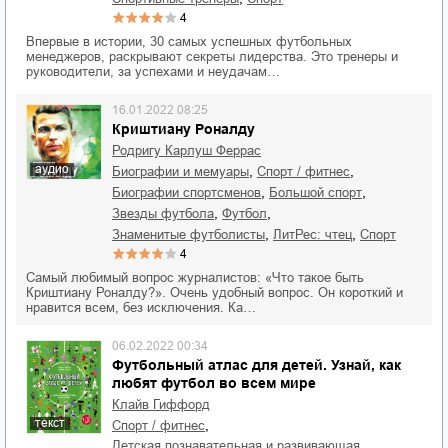
4
Впервые в истории, 30 самых успешных футбольных
менеджеров, раскрывают секреты лидерства. Это тренеры и
руководители, за успехами и неудачам…
16.01.2022 08:25
Криштиану Роналду
Родригу Карлуш Феррас
аудио
,
,
биографии и мемуары
спорт / фитнес
,
,
биографии спортсменов
большой спорт
,
,
звезды футбола
футбол
,
,
знаменитые футболисты
ЛитРес: чтец
спорт
4
Самый любимый вопрос журналистов: «Что такое быть
Криштиану Роналду?». Очень удобный вопрос. Он короткий и
нравится всем, без исключения. Ка…
06.02.2022 00:34
Футбольный атлас для детей. Узнай, как
любят футбол во всем мире
Клайв Гиффорд
текст
,
спорт / фитнес
детская познавательная и развивающая