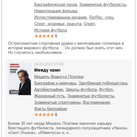
,
,
биографическая проза
знаменитые футболисты
,
новеллизация фильма
,
,
иллюстрированное издание
ЛитРес: чтец
,
,
спорт, здоровье, красота
спорт
история футбола
5
Остросюжетная спортивная драма о величайшем голкипере в
истории мирового футбола. …Он должен был взять этот мяч.
Но случилось необъяснимое. …
26.05.2022 23:26
Между нами
Мишель Франсуа Платини
,
,
биографии и мемуары
зарубежная публицистика
,
,
,
автобиографии
звезды футбола
футбол
текст
,
,
жизненный путь
знаменитые футболисты
,
,
знаменитые спортсмены
воспоминания
факты биографии
5
Более 30 лет назад Мишель Платини закончил карьеру
блестящего футболиста, легендарного полузащитника «Нанси»,
«Сент-Этьена», «Ювентуса» и, к…