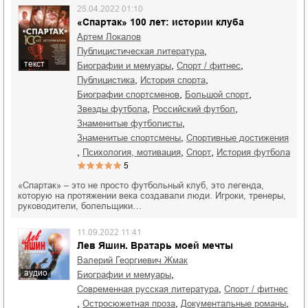
25.04.2022 01:10
«Спартак» 100 лет: истории клуба
Артем Локалов
,
публицистическая литература
текст
,
,
биографии и мемуары
спорт / фитнес
,
,
публицистика
история спорта
,
,
биографии спортсменов
большой спорт
,
,
звезды футбола
российский футбол
,
знаменитые футболисты
,
знаменитые спортсмены
спортивные достижения
,
,
,
психология, мотивация
спорт
история футбола
5
«Спартак» – это не просто футбольный клуб, это легенда,
которую на протяжении века создавали люди. Игроки, тренеры,
руководители, болельщики…
11.09.2022 11:41
Лев Яшин. Вратарь моей мечты
Валерий Георгиевич Жмак
аудио
,
биографии и мемуары
,
современная русская литература
спорт / фитнес
,
,
,
остросюжетная проза
документальные романы