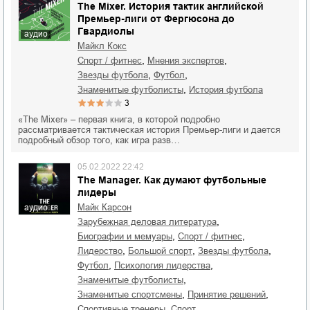
The Mixer. История тактик английской
Премьер-лиги от Фергюсона до
Гвардиолы
аудио
Майкл Кокс
,
,
спорт / фитнес
мнения экспертов
,
,
звезды футбола
футбол
,
знаменитые футболисты
история футбола
3
«The Mixer» – первая книга, в которой подробно
рассматривается тактическая история Премьер-лиги и дается
подробный обзор того, как игра разв…
05.02.2022 22:42
The Manager. Как думают футбольные
лидеры
Майк Карсон
аудио
,
зарубежная деловая литература
,
,
биографии и мемуары
спорт / фитнес
,
,
,
лидерство
большой спорт
звезды футбола
,
,
футбол
психология лидерства
,
знаменитые футболисты
,
,
знаменитые спортсмены
принятие решений
,
спортивные тренеры
спорт