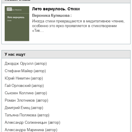
Лето вернулось. Стихи
Вероника Кулешова
:
Иногда стихи превращаются в медитативное чтение,
особенно это ярко проявляется в стихотворении
«Тих…
У нас ищут
Джордж
Оруэлл
(автор)
Стефани
Майер
(автор)
Юрий
Никитин
(автор)
Гай
Орловский
(автор)
Сьюзен
Коллинз
(автор)
Роман
Злотников
(автор)
Дмитрий
Емец
(автор)
Татьяна
Полякова
(автор)
Александр
Солженицын
(автор)
Александра
Маринина
(автор)