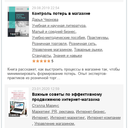
29.08.2019 22:54
Контроль потерь в магазине
Дарья Чернова
,
учебная и научная литература
,
малый и средний бизнес
текст
,
,
учебно-методические пособия
практикумы
,
,
розничная торговля
розничная сеть
,
,
управление магазином
товарные рынки
,
стандарты
знания и навыки
5
Книга расскажет, как выстроить процессы в магазине так, чтобы
минимизировать формирование потерь. Опыт экспертов-
практиков из розничной торг…
23.01.2020 12:59
Важные советы по эффективному
продвижению интернет-магазина
Стэлла Мариус
,
,
маркетинг, PR, реклама
интернет-бизнес
текст
,
,
интернет
интернет-маркетинг
интернет-компании
,
,
управление магазином