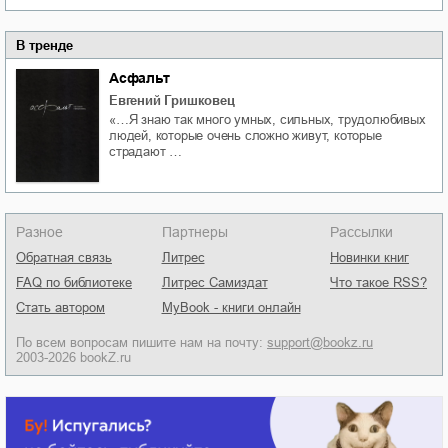
В тренде
Асфальт
Евгений Гришковец
«…Я знаю так много умных, сильных, трудолюбивых
людей, которые очень сложно живут, которые
страдают …
Разное
Партнеры
Рассылки
Обратная связь
Литрес
Новинки книг
FAQ по библиотеке
Литрес Самиздат
Что такое RSS?
Стать автором
MyBook - книги онлайн
По всем вопросам пишите нам на почту:
support@bookz.ru
2003-2026 bookZ.ru