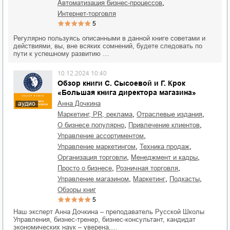
,
автоматизация бизнес-процессов
интернет-торговля
5
Регулярно пользуясь описанными в данной книге советами и
действиями, вы, вне всяких сомнений, будете следовать по
пути к успешному развитию …
10.12.2024 10:40
Обзор книги С. Сысоевой и Г. Крок
«Большая книга директора магазина»
Анна Дочкина
аудио
,
,
маркетинг, PR, реклама
отраслевые издания
,
,
о бизнесе популярно
привлечение клиентов
,
управление ассортиментом
,
,
управление маркетингом
техника продаж
,
,
организация торговли
менеджмент и кадры
,
,
просто о бизнесе
розничная торговля
,
,
,
управление магазином
маркетинг
подкасты
обзоры книг
5
Наш эксперт Анна Дочкина – преподаватель Русской Школы
Управления, бизнес-тренер, бизнес-консультант, кандидат
экономических наук – уверена,…