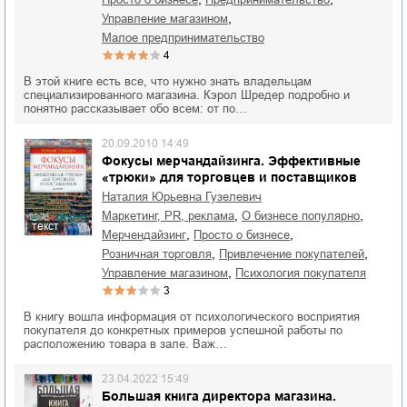
,
управление магазином
малое предпринимательство
4
В этой книге есть все, что нужно знать владельцам
специализированного магазина. Кэрол Шредер подробно и
понятно рассказывает обо всем: от по…
20.09.2010 14:49
Фокусы мерчандайзинга. Эффективные
«трюки» для торговцев и поставщиков
Наталия Юрьевна Гузелевич
,
,
маркетинг, PR, реклама
о бизнесе популярно
текст
,
,
мерчендайзинг
просто о бизнесе
,
,
розничная торговля
привлечение покупателей
,
управление магазином
психология покупателя
3
В книгу вошла информация от психологического восприятия
покупателя до конкретных примеров успешной работы по
расположению товара в зале. Важ…
23.04.2022 15:49
Большая книга директора магазина.