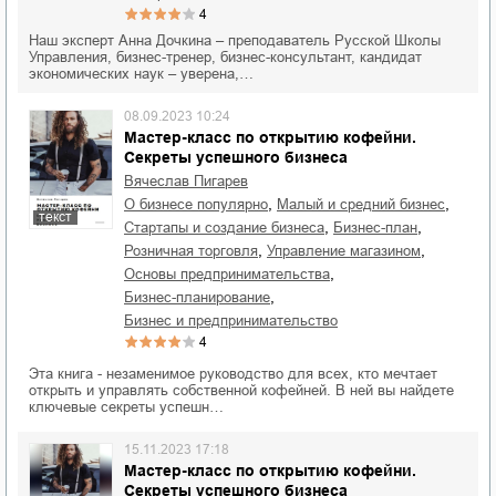
4
Наш эксперт Анна Дочкина – преподаватель Русской Школы
Управления, бизнес-тренер, бизнес-консультант, кандидат
экономических наук – уверена,…
08.09.2023 10:24
Мастер-класс по открытию кофейни.
Секреты успешного бизнеса
Вячеслав Пигарев
,
,
о бизнесе популярно
малый и средний бизнес
текст
,
,
стартапы и создание бизнеса
бизнес-план
,
,
розничная торговля
управление магазином
,
основы предпринимательства
,
бизнес-планирование
бизнес и предпринимательство
4
Эта книга - незаменимое руководство для всех, кто мечтает
открыть и управлять собственной кофейней. В ней вы найдете
ключевые секреты успешн…
15.11.2023 17:18
Мастер-класс по открытию кофейни.
Секреты успешного бизнеса