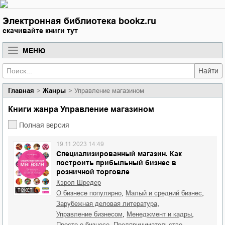
Электронная библиотека bookz.ru
скачивайте книги тут
МЕНЮ
Найти
Главная
Жанры
Управление магазином
Книги жанра Управление магазином
Полная версия
19.11.2023 14:49
Специализированный магазин. Как
построить прибыльный бизнес в
розничной торговле
Кэрол Шредер
текст
,
,
о бизнесе популярно
малый и средний бизнес
,
зарубежная деловая литература
,
,
управление бизнесом
менеджмент и кадры
,
,
просто о бизнесе
предпринимательство