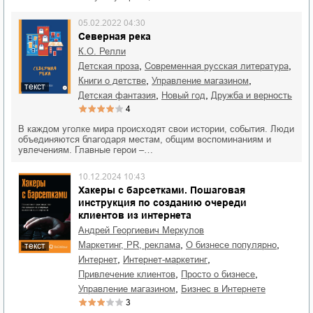
05.02.2022 04:30
Северная река
К.О. Релли
,
,
детская проза
современная русская литература
,
,
книги о детстве
управление магазином
текст
,
,
детская фантазия
Новый год
дружба и верность
4
В каждом уголке мира происходят свои истории, события. Люди
объединяются благодаря местам, общим воспоминаниям и
увлечениям. Главные герои –…
10.12.2024 10:43
Хакеры с барсетками. Пошаговая
инструкция по созданию очереди
клиентов из интернета
Андрей Георгиевич Меркулов
,
,
маркетинг, PR, реклама
о бизнесе популярно
текст
,
,
интернет
интернет-маркетинг
,
,
привлечение клиентов
просто о бизнесе
,
управление магазином
бизнес в Интернете
3