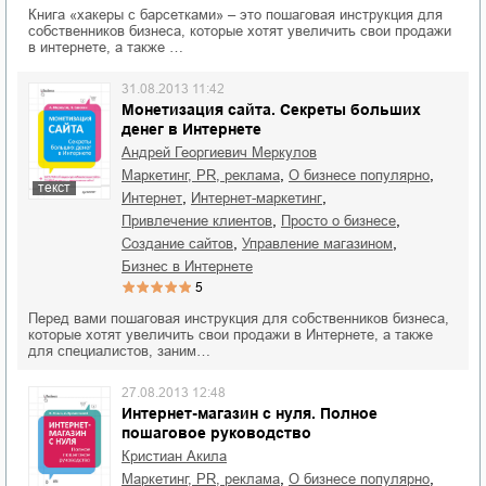
Книга «хакеры с барсетками» – это пошаговая инструкция для
собственников бизнеса, которые хотят увеличить свои продажи
в интернете, а также …
31.08.2013 11:42
Монетизация сайта. Секреты больших
денег в Интернете
Андрей Георгиевич Меркулов
,
,
маркетинг, PR, реклама
о бизнесе популярно
текст
,
,
интернет
интернет-маркетинг
,
,
привлечение клиентов
просто о бизнесе
,
,
создание сайтов
управление магазином
бизнес в Интернете
5
Перед вами пошаговая инструкция для собственников бизнеса,
которые хотят увеличить свои продажи в Интернете, а также
для специалистов, заним…
27.08.2013 12:48
Интернет-магазин с нуля. Полное
пошаговое руководство
Кристиан Акила
,
,
маркетинг, PR, реклама
о бизнесе популярно