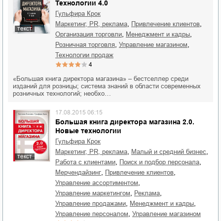
Технологии 4.0
Гульфира Крок
,
,
маркетинг, PR, реклама
привлечение клиентов
текст
,
,
организация торговли
менеджмент и кадры
,
,
розничная торговля
управление магазином
технологии продаж
4
«Большая книга директора магазина» – бестселлер среди
изданий для розницы; система знаний в области современных
розничных технологий; необхо…
17.08.2015 06:15
Большая книга директора магазина 2.0.
Новые технологии
Гульфира Крок
,
,
маркетинг, PR, реклама
малый и средний бизнес
текст
,
,
работа с клиентами
поиск и подбор персонала
,
,
мерчендайзинг
привлечение клиентов
,
управление ассортиментом
,
,
управление маркетингом
реклама
,
,
управление продажами
менеджмент и кадры
,
управление персоналом
управление магазином