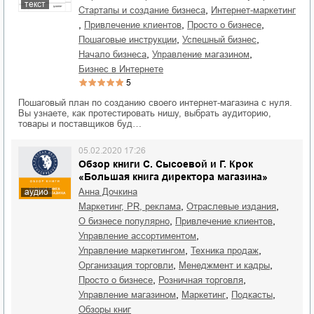
текст
,
стартапы и создание бизнеса
интернет-маркетинг
,
,
,
привлечение клиентов
просто о бизнесе
,
,
пошаговые инструкции
успешный бизнес
,
,
начало бизнеса
управление магазином
бизнес в Интернете
5
Пошаговый план по созданию своего интернет-магазина с нуля.
Вы узнаете, как протестировать нишу, выбрать аудиторию,
товары и поставщиков буд…
05.02.2020 17:26
Обзор книги С. Сысоевой и Г. Крок
«Большая книга директора магазина»
Анна Дочкина
аудио
,
,
маркетинг, PR, реклама
отраслевые издания
,
,
о бизнесе популярно
привлечение клиентов
,
управление ассортиментом
,
,
управление маркетингом
техника продаж
,
,
организация торговли
менеджмент и кадры
,
,
просто о бизнесе
розничная торговля
,
,
,
управление магазином
маркетинг
подкасты
обзоры книг