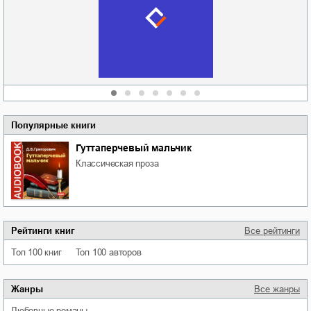
судьбе
отпускай
Кировоградской
области
атьяна Александровна
Алюшина
Сергей Николаевич
Сидоренко
Популярные книги
Гуттаперчевый мальчик
классическая проза
Рейтинги книг
Все рейтинги
Топ 100 книг
Топ 100 авторов
Жанры
Все жанры
любовные романы