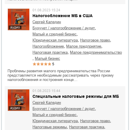
01.08.2023 15:24
Налогообложение МБ в США
Сергей Каледин
аудио
,
бухучет / налогообложение / аудит
,
малый и средний бизнес
,
,
юридическая литература
налоговое право
,
,
налогообложение
малое предприятие
,
налоговая практика
малое предпринимательство
,
малый бизнес
5
Проблемы развития малого предпринимательства России
представляется необходимым рассматривать через призму
налогообложения и построения конце…
01.08.2023 15:44
Специальные налоговые режимы для МБ
Сергей Каледин
аудио
,
бухучет / налогообложение / аудит
,
малый и средний бизнес
,
,
юридическая литература
налоговое право
,
,
налоговые режимы
налоговая практика