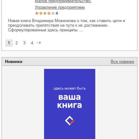
,
малое предпринимательство
управление предприятием
4
Новая книга Владимира Моженкова о том, как ставить цели и
преодолевать препятствия на пути к их достижению.
Сформулированные здесь принципы …
1
2
3
4
Новинки
Все новинки
Забытая земля
Новоросии: о
Руки моей не
судьбе
отпускай
Кировоградской
области
атьяна Александровна
Алюшина
Сергей Николаевич
Сидоренко