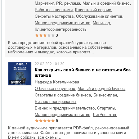
,
,
маркетинг, PR, реклама
малый и средний бизнес
,
,
работа с клиентами
клиентский сервис
,
,
секреты мастерства
обслуживание клиентов
,
,
малое предпринимательство
маникюр
клиентоориентированность
3
Книга представляет собой краткий курс актуальных,
достоверных материалов, основанных на собственных
наблюдениях и выводах, которые приводят …
22.02.2021 01:30
Как открыть свой бизнес и не остаться без
штанов
Надежда Котельникова
аудио
,
,
о бизнесе популярно
малый и средний бизнес
,
,
стартапы и создание бизнеса
бизнес-план
,
бизнес-планирование
,
,
бизнес и предпринимательство
стартапы
,
малое предпринимательство
ЛитРес: чтец
5
К данной аудиокниге прилагается PDF-файл, рекомендованный
для скачивания. Файл важен для понимания и усвоения книги.
В нем собраны все схемы…