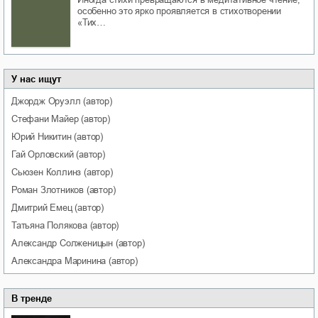
особенно это ярко проявляется в стихотворении
«Тих…
У нас ищут
Джордж
Оруэлл
(автор)
Стефани
Майер
(автор)
Юрий
Никитин
(автор)
Гай
Орловский
(автор)
Сьюзен
Коллинз
(автор)
Роман
Злотников
(автор)
Дмитрий
Емец
(автор)
Татьяна
Полякова
(автор)
Александр
Солженицын
(автор)
Александра
Маринина
(автор)
В тренде