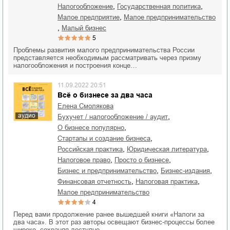
,
,
налогообложение
государственная политика
,
малое предприятие
малое предпринимательство
,
малый бизнес
5
Проблемы развития малого предпринимательства России
представляется необходимым рассматривать через призму
налогообложения и построения конце…
11.09.2022 20:51
Всё о бизнесе за два часа
Елена Смолякова
аудио
,
бухучет / налогообложение / аудит
,
о бизнесе популярно
,
стартапы и создание бизнеса
,
,
российская практика
юридическая литература
,
,
налоговое право
просто о бизнесе
,
,
бизнес и предпринимательство
бизнес-издания
,
,
финансовая отчетность
налоговая практика
малое предпринимательство
4
Перед вами продолжение ранее вышедшей книги «Налоги за
два часа». В этот раз авторы освещают бизнес-процессы более
широко, сохраняя доступно…