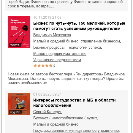
герой Вадик Филиппов по прозвищу Филин, отсидев очередной
срок в тюрьме, возвращ…
16.11.2019 21:08
Бизнес по чуть-чуть. 150 мелочей, которые
помогут стать успешным руководителем
Владимир Моженков
,
,
малый и средний бизнес
управление бизнесом
текст
,
,
бизнес-процессы
технологии успеха
,
малое предпринимательство
управление предприятием
5
Новая книга от автора бестселлера «Ген директора» Владимира
Моженкова. Вы когда-нибудь видели, как ткут ковры? Вроде бы
ничего необычного не…
01.08.2023 09:34
Интересы государства и МБ в области
налогообложения
Сергей Каледин
аудио
,
бухучет / налогообложение / аудит
,
малый и средний бизнес
,
государственное и муниципальное управление