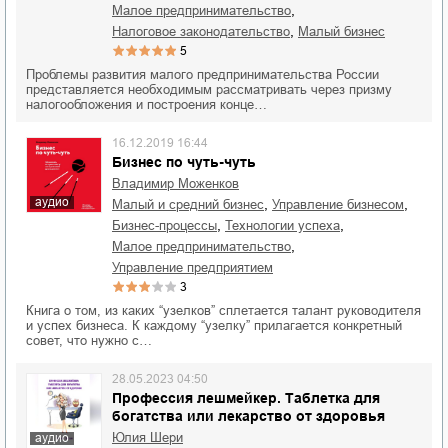
,
малое предпринимательство
,
налоговое законодательство
малый бизнес
5
Проблемы развития малого предпринимательства России
представляется необходимым рассматривать через призму
налогообложения и построения конце…
16.12.2019 16:44
Бизнес по чуть-чуть
Владимир Моженков
аудио
,
,
малый и средний бизнес
управление бизнесом
,
,
бизнес-процессы
технологии успеха
,
малое предпринимательство
управление предприятием
3
Книга о том, из каких “узелков” сплетается талант руководителя
и успех бизнеса. К каждому “узелку” прилагается конкретный
совет, что нужно с…
28.05.2023 04:50
Профессия лешмейкер. Таблетка для
богатства или лекарство от здоровья
Юлия Шери
аудио