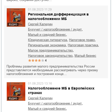
01.08.2023 11:29
Региональная дифференциация в
налогообложении МБ
Сергей Каледин
аудио
,
бухучет / налогообложение / аудит
,
малый и средний бизнес
,
,
юридическая литература
налоговое право
,
,
региональная экономика
налоговая практика
,
малое предпринимательство
,
налоговое законодательство
малый бизнес
4
Проблемы развития малого предпринимательства России
представляется необходимым рассматривать через призму
налогообложения и построения конце…
01.08.2023 13:16
Налогообложение МБ в Европейских
странах
Сергей Каледин
аудио
,
бухучет / налогообложение / аудит
,
малый и средний бизнес