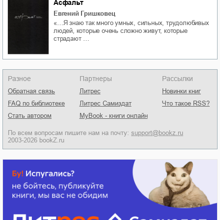
Асфальт
Евгений Гришковец
«…Я знаю так много умных, сильных, трудолюбивых
людей, которые очень сложно живут, которые
страдают …
Разное
Партнеры
Рассылки
Обратная связь
Литрес
Новинки книг
FAQ по библиотеке
Литрес Самиздат
Что такое RSS?
Стать автором
MyBook - книги онлайн
По всем вопросам пишите нам на почту:
support@bookz.ru
2003-2026 bookZ.ru