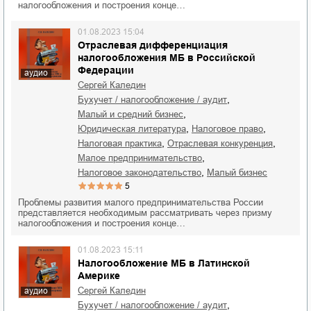
налогообложения и построения конце…
01.08.2023 15:04
Отраслевая дифференциация
налогообложения МБ в Российской
Федерации
аудио
Сергей Каледин
,
бухучет / налогообложение / аудит
,
малый и средний бизнес
,
,
юридическая литература
налоговое право
,
,
налоговая практика
отраслевая конкуренция
,
малое предпринимательство
,
налоговое законодательство
малый бизнес
5
Проблемы развития малого предпринимательства России
представляется необходимым рассматривать через призму
налогообложения и построения конце…
01.08.2023 15:11
Налогообложение МБ в Латинской
Америке
Сергей Каледин
аудио
,
бухучет / налогообложение / аудит