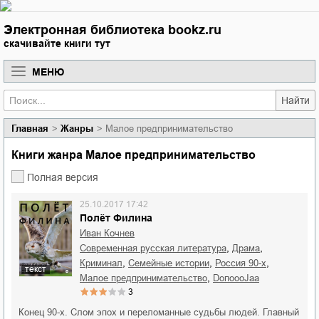
Электронная библиотека bookz.ru
скачивайте книги тут
МЕНЮ
Найти
Главная
Жанры
Малое предпринимательство
Книги жанра Малое предпринимательство
Полная версия
25.10.2017 17:42
Полёт Филина
Иван Кочнев
,
,
современная русская литература
драма
,
,
,
криминал
семейные истории
Россия 90-х
текст
,
малое предпринимательство
DoпоoоJaа
3
Конец 90-х. Слом эпох и переломанные судьбы людей. Главный