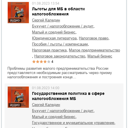
01.08.2023 13:54
Льготы для МБ в области
налогообложения
Сергей Каледин
аудио
,
бухучет / налогообложение / аудит
,
малый и средний бизнес
,
,
юридическая литература
налоговое право
,
пособия / льготы / компенсации
,
налоговая практика
малое предпринимательство
,
,
налоговое законодательство
малый бизнес
4
Проблемы развития малого предпринимательства России
представляется необходимым рассматривать через призму
налогообложения и построения конце…
01.08.2023 14:00
Государственная политика в сфере
налогообложения МБ
Сергей Каледин
аудио
,
бухучет / налогообложение / аудит
,
малый и средний бизнес
,
государственное и муниципальное управление