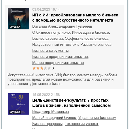
03.04.2023 19:14
ИП с ИИ: преобразование малого бизнеса
с помощью искусственного интеллекта
Виталий Александрович Гульчеев
аудио
,
,
о бизнесе популярно
инновации в бизнесе
,
,
бизнес-стратегии
эффективность бизнеса
,
,
искусственный интеллект
развитие бизнеса
,
бизнес-инструменты
,
бизнес и предпринимательство
малое предпринимательство
3
Искусственный интеллект (ИИ) быстро меняет методы работы
предприятий, предлагая новые возможности для развития и
управления. Для малого бизн…
15.05.2022 21:58
Цель-Действие-Результат. 7 простых
шагов к жизни, наполненной смыслом
Владимир Моженков
аудио
,
,
малый и средний бизнес
управление бизнесом
,
,
бизнес-процессы
технологии успеха