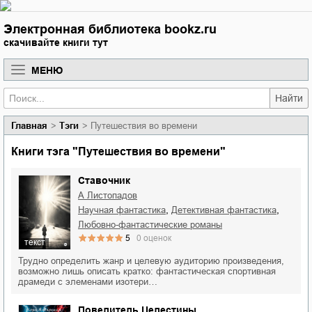
Электронная библиотека bookz.ru
скачивайте книги тут
МЕНЮ
Найти
Главная
Тэги
Путешествия во времени
Книги тэга "Путешествия во времени"
Ставочник
А Листопадов
,
,
научная фантастика
детективная фантастика
любовно-фантастические романы
5
0
оценок
текст
Трудно определить жанр и целевую аудиторию произведения,
возможно лишь описать кратко: фантастическая спортивная
драмеди с элеменами изотери…
Повелитель Целестины