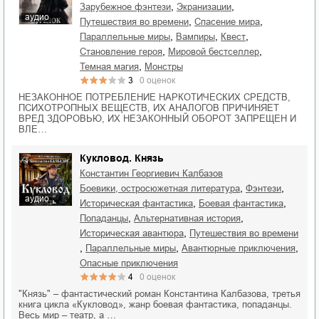
,
,
зарубежное фэнтези
экранизации
аудио
,
,
путешествия во времени
спасение мира
,
,
,
параллельные миры
вампиры
квест
,
,
становление героя
мировой бестселлер
,
темная магия
монстры
3
0
оценок
НЕЗАКОННОЕ ПОТРЕБЛЕНИЕ НАРКОТИЧЕСКИХ СРЕДСТВ,
ПСИХОТРОПНЫХ ВЕЩЕСТВ, ИХ АНАЛОГОВ ПРИЧИНЯЕТ
ВРЕД ЗДОРОВЬЮ, ИХ НЕЗАКОННЫЙ ОБОРОТ ЗАПРЕЩЕН И
ВЛЕ…
Кукловод. Князь
Константин Георгиевич Калбазов
,
,
боевики, остросюжетная литература
фэнтези
аудио
,
,
историческая фантастика
боевая фантастика
,
,
попаданцы
альтернативная история
,
историческая авантюра
путешествия во времени
,
,
,
параллельные миры
авантюрные приключения
опасные приключения
4
0
оценок
"Князь" – фантастический роман Константина Калбазова, третья
книга цикла «Кукловод», жанр боевая фантастика, попаданцы.
Весь мир – театр, а …