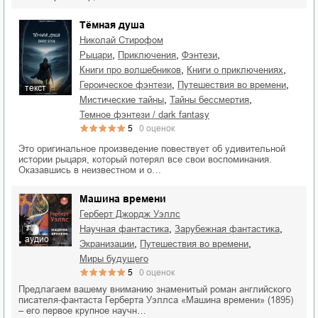
Тёмная душа
Николай Стирофом
,
,
,
рыцари
приключения
фэнтези
,
,
книги про волшебников
книги о приключениях
,
,
героическое фэнтези
путешествия во времени
текст
,
,
мистические тайны
тайны бессмертия
темное фэнтези / dark fantasy
5
0
оценок
Это оригинальное произведение повествует об удивительной
истории рыцаря, который потерял все свои воспоминания.
Оказавшись в неизвестном и о…
Машина времени
Герберт Джордж Уэллс
,
,
научная фантастика
зарубежная фантастика
аудио
,
,
экранизации
путешествия во времени
миры будущего
5
0
оценок
Предлагаем вашему вниманию знаменитый роман английского
писателя-фантаста Герберта Уэллса «Машина времени» (1895)
– его первое крупное научн…