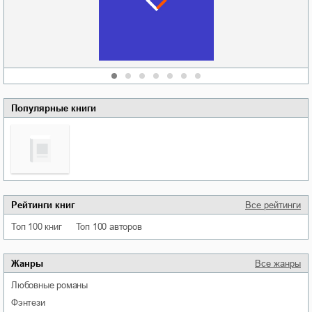
области
атьяна Александровна
Алюшина
Сергей Николаевич
Сидоренко
Популярные книги
Рейтинги книг
Все рейтинги
Топ 100 книг
Топ 100 авторов
Жанры
Все жанры
любовные романы
фэнтези