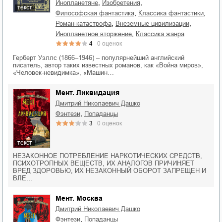
,
,
инопланетяне
изобретения
текст
,
,
философская фантастика
классика фантастики
,
,
роман-катастрофа
внеземные цивилизации
,
инопланетное вторжение
классика жанра
4
0
оценок
Герберт Уэллс (1866–1946) – популярнейший английский
писатель, автор таких известных романов, как «Война миров»,
«Человек-невидимка», «Машин…
Мент. Ликвидация
Дмитрий Николаевич Дашко
,
фэнтези
попаданцы
3
0
оценок
текст
НЕЗАКОННОЕ ПОТРЕБЛЕНИЕ НАРКОТИЧЕСКИХ СРЕДСТВ,
ПСИХОТРОПНЫХ ВЕЩЕСТВ, ИХ АНАЛОГОВ ПРИЧИНЯЕТ
ВРЕД ЗДОРОВЬЮ, ИХ НЕЗАКОННЫЙ ОБОРОТ ЗАПРЕЩЕН И
ВЛЕ…
Мент. Москва
Дмитрий Николаевич Дашко
,
фэнтези
попаданцы