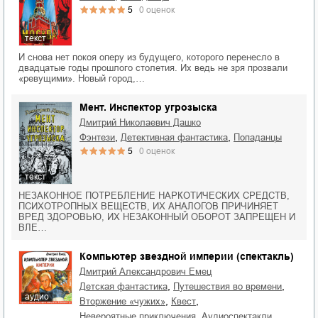
5
0
оценок
текст
И снова нет покоя оперу из будущего, которого перенесло в
двадцатые годы прошлого столетия. Их ведь не зря прозвали
«ревущими». Новый город,…
Мент. Инспектор угрозыска
Дмитрий Николаевич Дашко
,
,
фэнтези
детективная фантастика
попаданцы
5
0
оценок
текст
НЕЗАКОННОЕ ПОТРЕБЛЕНИЕ НАРКОТИЧЕСКИХ СРЕДСТВ,
ПСИХОТРОПНЫХ ВЕЩЕСТВ, ИХ АНАЛОГОВ ПРИЧИНЯЕТ
ВРЕД ЗДОРОВЬЮ, ИХ НЕЗАКОННЫЙ ОБОРОТ ЗАПРЕЩЕН И
ВЛЕ…
Компьютер звездной империи (спектакль)
Дмитрий Александрович Емец
,
,
детская фантастика
путешествия во времени
аудио
,
,
вторжение «чужих»
квест
,
невероятные приключения
аудиоспектакли