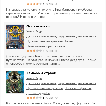
4
0
оценок
Началась эта история с того, что Ира Матвеева приобрела
странный компьютер. А в нем – программа уничтожения нашей
планеты! И остановить ее н…
Остров масок
Улисс Мур
,
,
детская фантастика
зарубежные детские книги
,
,
путешествия во времени
тайны
невероятные приключения
аудио
3
0
оценок
Джейсон, Джулия и Рик готовы отправиться в новое
путешествие. На этот раз на поиски Питера Дедалуса. Только
он способен помочь ребятам найти…
Каменные стражи
Улисс Мур
,
,
детская фантастика
зарубежные детские книги
,
,
путешествия во времени
поиск артефактов
аудио
детская дружба
3
0
оценок
Кто такой на самом деле Улисс Мур? Джейсон, Джулия и Рик