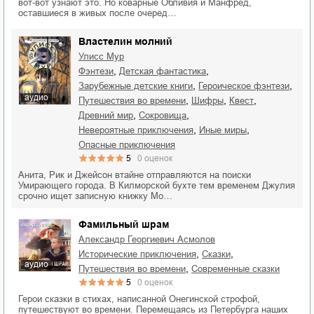
вот-вот узнают это. Но коварные Обливия и Манфред,
оставшиеся в живых после очеред…
Властелин молний
Улисс Мур
,
,
фэнтези
детская фантастика
,
,
зарубежные детские книги
героическое фэнтези
аудио
,
,
,
путешествия во времени
шифры
квест
,
,
Древний мир
сокровища
,
,
невероятные приключения
иные миры
опасные приключения
5
0
оценок
Анита, Рик и Джейсон втайне отправляются на поиски
Умирающего города. В Килморской бухте тем временем Джулия
срочно ищет записную книжку Мо…
Фамильный шрам
Александр Георгиевич Асмолов
,
,
исторические приключения
сказки
аудио
,
путешествия во времени
современные сказки
5
0
оценок
Герои сказки в стихах, написанной Онегинской строфой,
путешествуют во времени. Перемещаясь из Петербурга наших