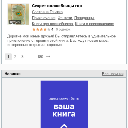
Секрет волшебницы гор
Светлана Глыжко
,
,
,
приключения
фэнтези
попаданцы
аудио
,
книги про волшебников
книги о приключениях
4
0
оценок
Дорогие мои юные друзья! Вы отправляетесь в удивительное
приключение с героями этой книги. Вас ждут новые миры,
интересные открытия, хорошие…
1
2
3
...
180
Новинки
Все новинки
Забытая земля
Новоросии: о
Руки моей не
судьбе
отпускай
Кировоградской