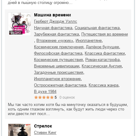
дней в пышную столицу огромно…
Машина времени
Герберт Джордж Уэллс
,
,
научная фантастика
социальная фантастика
аудио
,
зарубежная фантастика
путешествия во времени
,
,
,
вторжение «чужих»
инопланетяне
,
,
космические приключения
далёкое будущее
,
,
философская фантастика
классика фантастики
,
,
космические путешествия
роман-катастрофа
,
,
внеземные цивилизации
классическая Англия
,
загадочные происшествия
,
инопланетное вторжение
,
,
остросюжетная фантастика
классика жанра
В духе 1984
5
0
оценок
Мы так часто хотим хотя бы на минуточку оказаться в будущем,
хоть одним глазком взглянуть, как будут жить люди через сто
или двести лет посл…
Стрелок
Стивен Кинг