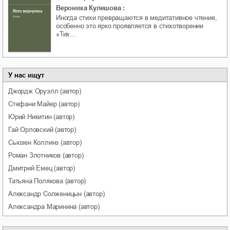
Вероника Кулешова
:
Иногда стихи превращаются в медитативное чтение,
особенно это ярко проявляется в стихотворении
«Тих…
У нас ищут
Джордж
Оруэлл
(автор)
Стефани
Майер
(автор)
Юрий
Никитин
(автор)
Гай
Орловский
(автор)
Сьюзен
Коллинз
(автор)
Роман
Злотников
(автор)
Дмитрий
Емец
(автор)
Татьяна
Полякова
(автор)
Александр
Солженицын
(автор)
Александра
Маринина
(автор)