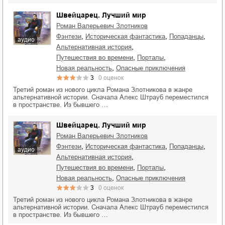
Швейцарец. Лучший мир
Роман Валерьевич Злотников
,
,
,
фэнтези
историческая фантастика
попаданцы
аудио
,
альтернативная история
,
,
путешествия во времени
порталы
,
новая реальность
опасные приключения
3
0
оценок
Третий роман из нового цикла Романа Злотникова в жанре
альтернативной истории. Сначала Алекс Штрауб переместился
в пространстве. Из бывшего …
Швейцарец. Лучший мир
Роман Валерьевич Злотников
,
,
,
фэнтези
историческая фантастика
попаданцы
аудио
,
альтернативная история
,
,
путешествия во времени
порталы
,
новая реальность
опасные приключения
3
0
оценок
Третий роман из нового цикла Романа Злотникова в жанре
альтернативной истории. Сначала Алекс Штрауб переместился
в пространстве. Из бывшего …