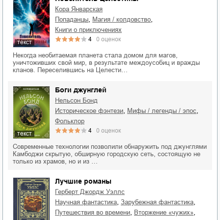
Кора Январская
,
,
попаданцы
магия / колдовство
книги о приключениях
4
0
оценок
текст
Некогда необитаемая планета стала домом для магов,
уничтоживших свой мир, в результате междоусобиц и вражды
кланов. Переселившись на Целести…
Боги джунглей
Нельсон Бонд
,
,
историческое фэнтези
мифы / легенды / эпос
фольклор
4
0
оценок
текст
Современные технологии позволили обнаружить под джунглями
Камбоджи скрытую, обширную городскую сеть, состоящую не
только из храмов, но и из …
Лучшие романы
Герберт Джордж Уэллс
,
,
научная фантастика
зарубежная фантастика
,
,
путешествия во времени
вторжение «чужих»