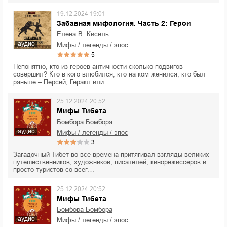
19.12.2024 19:01
Забавная мифология. Часть 2: Герои
Елена В. Кисель
аудио
мифы / легенды / эпос
5
Непонятно, кто из героев античности сколько подвигов
совершил? Кто в кого влюбился, кто на ком женился, кто был
раньше – Персей, Геракл или …
25.12.2024 20:52
Мифы Тибета
Бомбора Бомбора
аудио
мифы / легенды / эпос
3
Загадочный Тибет во все времена притягивал взгляды великих
путешественников, художников, писателей, кинорежиссеров и
просто туристов со всег…
25.12.2024 20:52
Мифы Тибета
Бомбора Бомбора
аудио
мифы / легенды / эпос