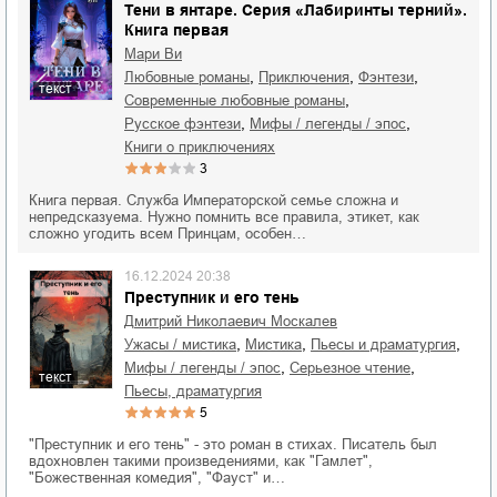
Тени в янтаре. Серия «Лабиринты терний».
Книга первая
Мари Ви
,
,
,
любовные романы
приключения
фэнтези
текст
,
современные любовные романы
,
,
русское фэнтези
мифы / легенды / эпос
книги о приключениях
3
Книга первая. Служба Императорской семье сложна и
непредсказуема. Нужно помнить все правила, этикет, как
сложно угодить всем Принцам, особен…
16.12.2024 20:38
Преступник и его тень
Дмитрий Николаевич Москалев
,
,
,
ужасы / мистика
мистика
пьесы и драматургия
,
,
мифы / легенды / эпос
серьезное чтение
текст
пьесы, драматургия
5
"Преступник и его тень" - это роман в стихах. Писатель был
вдохновлен такими произведениями, как "Гамлет",
"Божественная комедия", "Фауст" и…