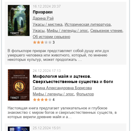
16.12.2024 20:37
Призраки
Дарина Рэй
,
,
ужасы / мистика
историческая литература
,
,
,
ужасы
мифы / легенды / эпос
серьезное чтение
текст
об истории серьезно
3
В фольклоре призрак представляет собой душу или дух
умершего человека или животного, который, по мнению
некоторых культур, может продолжать …
24.12.2024 17:13
Мифология майя и ацтеков.
Сверхъестественные существа и боги
Галина Александровна Борисова
,
мифы / легенды / эпос
фольклор
текст
4
Настоящая книга предлагает увлекательное и глубокое
знакомство с миром богов и сверхъестественных существ, в
которых верили древние майя и а…
25.12.2024 15:01