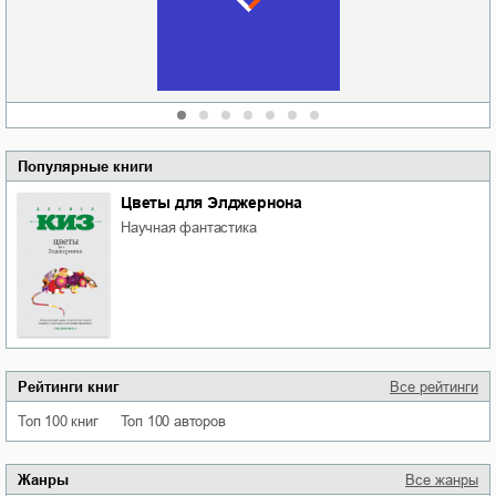
области
атьяна Александровна
Алюшина
Сергей Николаевич
Сидоренко
Популярные книги
Цветы для Элджернона
научная фантастика
Рейтинги книг
Все рейтинги
Топ 100 книг
Топ 100 авторов
Жанры
Все жанры