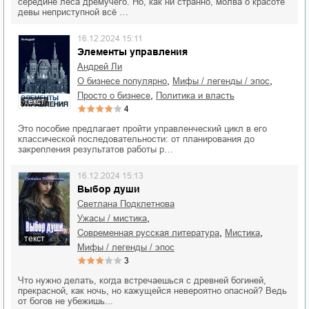
середине леса дремучего. Но, как ни странно, молва о красоте
девы неприступной всё …
16.12.2024 15:11
Элементы управления
Андрей Ли
,
,
о бизнесе популярно
мифы / легенды / эпос
,
просто о бизнесе
политика и власть
текст
4
Это пособие предлагает пройти управленческий цикл в его
классической последовательности: от планирования до
закрепления результатов работы р…
16.12.2024 15:13
Выбор души
Светлана Подклетнова
,
ужасы / мистика
,
,
современная русская литература
мистика
текст
мифы / легенды / эпос
3
Что нужно делать, когда встречаешься с древней богиней,
прекрасной, как ночь, но кажущейся невероятно опасной? Ведь
от богов не убежишь...