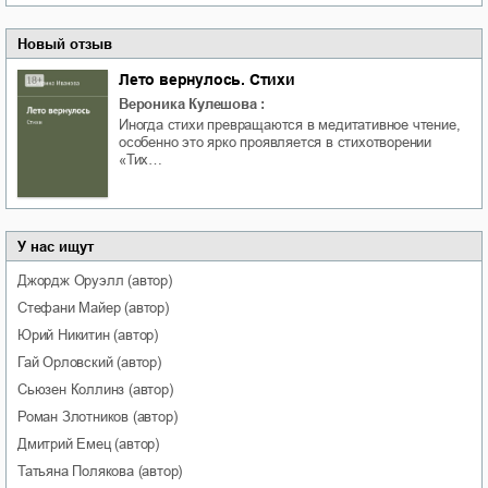
Новый отзыв
Лето вернулось. Стихи
Вероника Кулешова
:
Иногда стихи превращаются в медитативное чтение,
особенно это ярко проявляется в стихотворении
«Тих…
У нас ищут
Джордж
Оруэлл
(автор)
Стефани
Майер
(автор)
Юрий
Никитин
(автор)
Гай
Орловский
(автор)
Сьюзен
Коллинз
(автор)
Роман
Злотников
(автор)
Дмитрий
Емец
(автор)
Татьяна
Полякова
(автор)