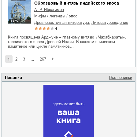
Образцовый витязь индийского эпоса
А. Р. Ибрагимов
,
мифы / легенды / эпос
текст
,
древневосточная литература
литературоведение
4
Книга посвящена Арджуне – главному витязю «Махабхараты»,
героического эпоса Древней Индии. В каждом эпическом
памятникe или циклe памятников…
1
2
3
...
267
Новинки
Все новинки
Забытая земля
Новоросии: о
Руки моей не
судьбе
отпускай
Кировоградской