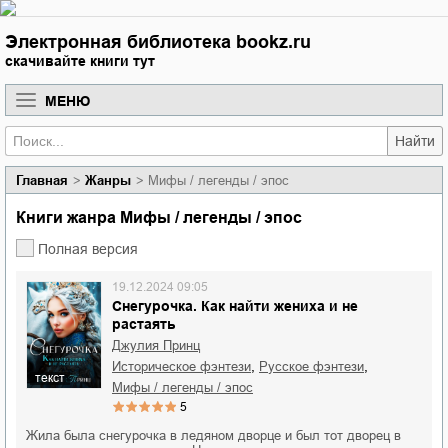
Электронная библиотека bookz.ru
скачивайте книги тут
МЕНЮ
Найти
Главная
Жанры
Мифы / легенды / эпос
Книги жанра Мифы / легенды / эпос
Полная версия
19.12.2024 09:05
Снегурочка. Как найти жениха и не
растаять
Джулия Принц
,
,
историческое фэнтези
русское фэнтези
текст
мифы / легенды / эпос
5
Жила была снегурочка в ледяном дворце и был тот дворец в