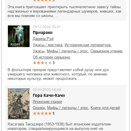
5
Эта книга приглашает приоткрыть тысячелетнюю завесу тайны
над жизнью и верованиями легендарных шумеров, живших, как
все мы помним со школы, …
16.12.2024 20:41
Призраки
Дарина Рэй
аудио
,
,
ужасы / мистика
историческая литература
,
,
,
ужасы
мифы / легенды / эпос
серьезное чтение
об истории серьезно
3
В фольклоре призрак представляет собой душу или дух
умершего человека или животного, который, по мнению
некоторых культур, может продолжать …
02.01.2025 16:49
Гора Качи-Качи
Японские сказки
,
,
сказки
мифы / легенды / эпос
книги для детей
5
текст
Хасэгава Такэдзиро (1853-1938) был японским издателем-
новатором, специализирующимся на выпуске книг на