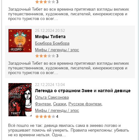
3
Загадочный Тибет во все времена притягивал взгляды великих
путешественников, художников, писателей, кинорежиссеров и
просто туристов со всег…
25.12.2024 20:52
Мифы Тибета
Бомбора Бомбора
аудио
мифы / легенды / эпос
3
Загадочный Тибет во все времена притягивал взгляды великих
путешественников, художников, писателей, кинорежиссеров и
просто туристов со всег…
22.12.2024 13:04
Легенда о страшном Змее и наглой девице
Ольга Самсонова
,
,
,
фэнтези
сказки
русское фэнтези
мифы / легенды / эпос
текст
4
Всё пошло не так: девица явилась сама в змеево логово и
упрашивает помочь ей умереть. Правила непреложны: убивать
не ко времени нельзя. Одна…