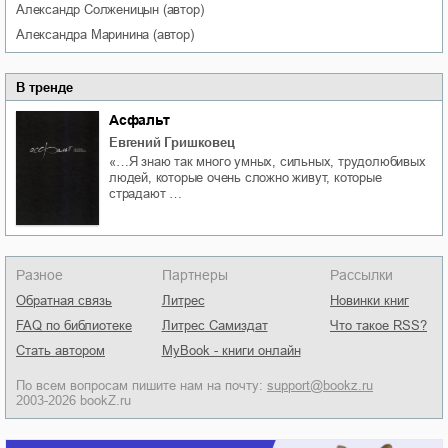
Александр
Солженицын
(автор)
Александра
Маринина
(автор)
В тренде
Асфальт
Евгений Гришковец
«…Я знаю так много умных, сильных, трудолюбивых
людей, которые очень сложно живут, которые
страдают …
Разное
Партнеры
Рассылки
Обратная связь
Литрес
Новинки книг
FAQ по библиотеке
Литрес Самиздат
Что такое RSS?
Стать автором
MyBook - книги онлайн
По всем вопросам пишите нам на почту:
support@bookz.ru
2003-2026 bookZ.ru