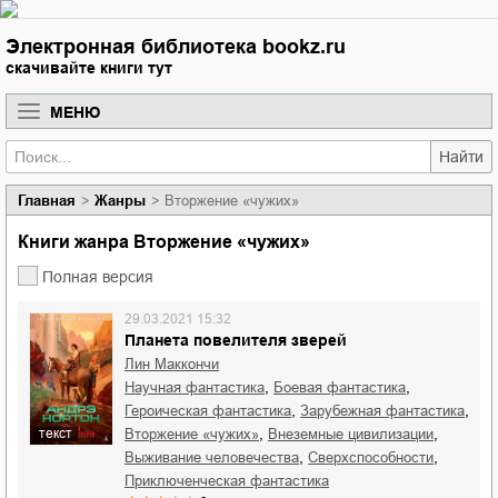
Электронная библиотека bookz.ru
скачивайте книги тут
МЕНЮ
Найти
Главная
Жанры
Вторжение «чужих»
Книги жанра Вторжение «чужих»
Полная версия
29.03.2021 15:32
Планета повелителя зверей
Лин Маккончи
,
,
научная фантастика
боевая фантастика
,
,
героическая фантастика
зарубежная фантастика
,
,
вторжение «чужих»
внеземные цивилизации
текст
,
,
выживание человечества
сверхспособности
приключенческая фантастика