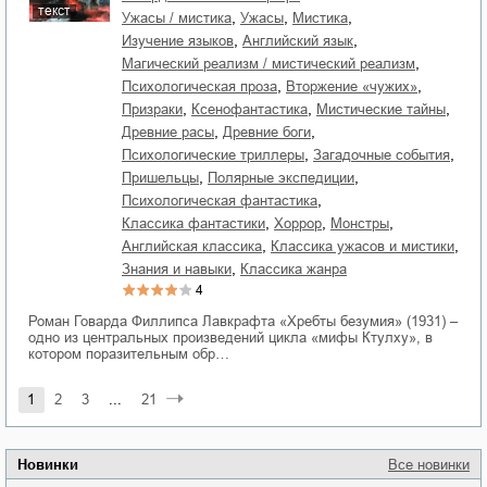
текст
,
,
,
ужасы / мистика
ужасы
мистика
,
,
изучение языков
английский язык
,
магический реализм / мистический реализм
,
,
психологическая проза
вторжение «чужих»
,
,
,
призраки
ксенофантастика
мистические тайны
,
,
древние расы
древние боги
,
,
психологические триллеры
загадочные события
,
,
пришельцы
полярные экспедиции
,
психологическая фантастика
,
,
,
классика фантастики
хоррор
монстры
,
,
английская классика
классика ужасов и мистики
,
знания и навыки
классика жанра
4
Роман Говарда Филлипса Лавкрафта «Хребты безумия» (1931) –
одно из центральных произведений цикла «мифы Ктулху», в
котором поразительным обр…
1
2
3
...
21
Новинки
Все новинки