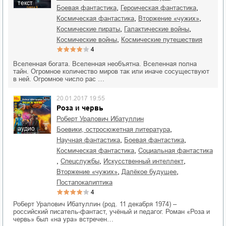
текст
,
,
боевая фантастика
героическая фантастика
,
,
космическая фантастика
вторжение «чужих»
,
,
космические пираты
галактические войны
,
космические войны
космические путешествия
4
Вселенная богата. Вселенная необъятна. Вселенная полна
тайн. Огромное количество миров так или иначе сосуществуют
в ней. Огромное число рас …
20.01.2017 19:55
Роза и червь
Роберт Уралович Ибатуллин
аудио
,
боевики, остросюжетная литература
,
,
научная фантастика
боевая фантастика
,
космическая фантастика
социальная фантастика
,
,
,
спецслужбы
искусственный интеллект
,
,
вторжение «чужих»
далёкое будущее
постапокалиптика
4
Роберт Уралович Ибатуллин (род. 11 декабря 1974) –
российский писатель-фантаст, учёный и педагог. Роман «Роза и
червь» был «на ура» встречен…