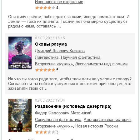
инопланетное вторжение
4
Они живут рядом, наблюдают за нами, иногда помогают нам. И
Земля — тоже их планета. Тысячи лет они мирно существуют
рядом с нами, оставаясь …
03.03.2023 15:15
Оковы разума
Дмитрий Львович Казаков
,
,
лингвистика
научная фантастика
,
вторжение «чужих»
эксперименты над людьми
текст
5
На что ты готов ради того, чтобы твои дети не умерли с голоду?
Согласен ли ты пойти в услужение к жестоким пришельцам, что
захватили твою ст…
02.03.2023 19:04
Раздвоение (исповедь дезертира)
Федор Федорович Метлицкий
,
,
социальная фантастика
альтернативная история
,
вторжение «чужих»
новая история России
текст
3