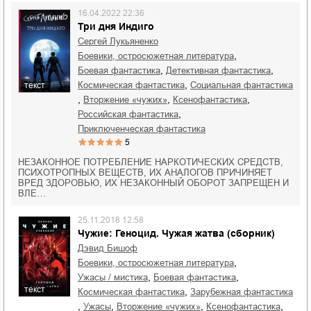
16.04.2022 22:36
Три дня Индиго
Сергей Лукьяненко
,
боевики, остросюжетная литература
,
,
боевая фантастика
детективная фантастика
,
космическая фантастика
социальная фантастика
текст
,
,
,
вторжение «чужих»
ксенофантастика
,
российская фантастика
приключенческая фантастика
5
НЕЗАКОННОЕ ПОТРЕБЛЕНИЕ НАРКОТИЧЕСКИХ СРЕДСТВ,
ПСИХОТРОПНЫХ ВЕЩЕСТВ, ИХ АНАЛОГОВ ПРИЧИНЯЕТ
ВРЕД ЗДОРОВЬЮ, ИХ НЕЗАКОННЫЙ ОБОРОТ ЗАПРЕЩЕН И
ВЛЕ…
25.11.2018 12:58
Чужие: Геноцид. Чужая жатва (сборник)
Дэвид Бишоф
,
боевики, остросюжетная литература
,
,
ужасы / мистика
боевая фантастика
текст
,
космическая фантастика
зарубежная фантастика
,
,
,
,
ужасы
вторжение «чужих»
ксенофантастика