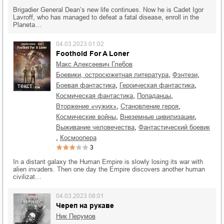
Brigadier General Dean’s new life continues. Now he is Cadet Igor
Lavroff, who has managed to defeat a fatal disease, enroll in the
Planeta…
04.03.2023 01:02
Foothold For A Loner
Макс Алексеевич Глебов
,
,
боевики, остросюжетная литература
фэнтези
,
,
боевая фантастика
героическая фантастика
текст
,
,
космическая фантастика
попаданцы
,
,
вторжение «чужих»
становление героя
,
,
космические войны
внеземные цивилизации
,
выживание человечества
фантастический боевик
,
космоопера
3
In a distant galaxy the Human Empire is slowly losing its war with
alien invaders. Then one day the Empire discovers another human
civilizat…
04.03.2023 08:01
Череп на рукаве
Ник Перумов