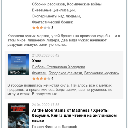
,
,
сборник рассказов
космические войны
,
внеземные цивилизации
,
эксперименты над людьми
фантастический боевик
3
Королева чужих мертва, улей брошен на произвол судьбы… и в
этом мире, лишенном лидера, два вида чужих начинают
разрушительную, залитую кисло…
21.03.2023 06:42
Хока
Любовь Степановна Холодова
аудио
,
,
фэнтези
городское фэнтези
вторжение «чужих»
4
В городе появилась нечистая сила. Началось все с мелких
проделок, а продолжилось бедствиями, все погрузилось во
мглу и страх. В полутемных …
24.04.2022 17:55
At the Mountains of Madness / Хребты
безумия. Книга для чтения на английском
языке
Говард Филлипс Лавкрафт