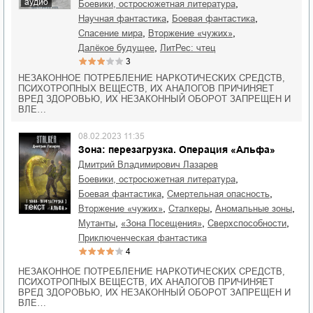
аудио
,
боевики, остросюжетная литература
,
,
научная фантастика
боевая фантастика
,
,
спасение мира
вторжение «чужих»
,
далёкое будущее
ЛитРес: чтец
3
НЕЗАКОННОЕ ПОТРЕБЛЕНИЕ НАРКОТИЧЕСКИХ СРЕДСТВ,
ПСИХОТРОПНЫХ ВЕЩЕСТВ, ИХ АНАЛОГОВ ПРИЧИНЯЕТ
ВРЕД ЗДОРОВЬЮ, ИХ НЕЗАКОННЫЙ ОБОРОТ ЗАПРЕЩЕН И
ВЛЕ…
08.02.2023 11:35
Зона: перезагрузка. Операция «Альфа»
Дмитрий Владимирович Лазарев
,
боевики, остросюжетная литература
,
,
боевая фантастика
смертельная опасность
текст
,
,
,
вторжение «чужих»
сталкеры
аномальные зоны
,
,
,
мутанты
«Зона Посещения»
сверхспособности
приключенческая фантастика
4
НЕЗАКОННОЕ ПОТРЕБЛЕНИЕ НАРКОТИЧЕСКИХ СРЕДСТВ,
ПСИХОТРОПНЫХ ВЕЩЕСТВ, ИХ АНАЛОГОВ ПРИЧИНЯЕТ
ВРЕД ЗДОРОВЬЮ, ИХ НЕЗАКОННЫЙ ОБОРОТ ЗАПРЕЩЕН И
ВЛЕ…