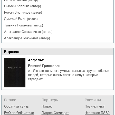
Сьюзен
Коллинз
(автор)
Роман
Злотников
(автор)
Дмитрий
Емец
(автор)
Татьяна
Полякова
(автор)
Александр
Солженицын
(автор)
Александра
Маринина
(автор)
В тренде
Асфальт
Евгений Гришковец
«…Я знаю так много умных, сильных, трудолюбивых
людей, которые очень сложно живут, которые
страдают …
Разное
Партнеры
Рассылки
Обратная связь
Литрес
Новинки книг
FAQ по библиотеке
Литрес Самиздат
Что такое RSS?