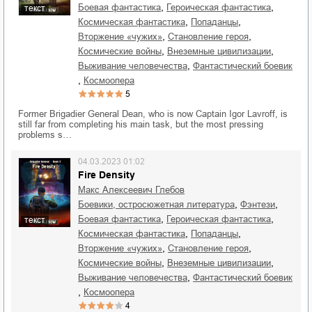
,
,
боевая фантастика
героическая фантастика
текст
,
,
космическая фантастика
попаданцы
,
,
вторжение «чужих»
становление героя
,
,
космические войны
внеземные цивилизации
,
выживание человечества
фантастический боевик
,
космоопера
5
Former Brigadier General Dean, who is now Captain Igor Lavroff, is
still far from completing his main task, but the most pressing
problems s…
04.03.2023 01:02
Fire Density
Макс Алексеевич Глебов
,
,
боевики, остросюжетная литература
фэнтези
,
,
боевая фантастика
героическая фантастика
текст
,
,
космическая фантастика
попаданцы
,
,
вторжение «чужих»
становление героя
,
,
космические войны
внеземные цивилизации
,
выживание человечества
фантастический боевик
,
космоопера
4