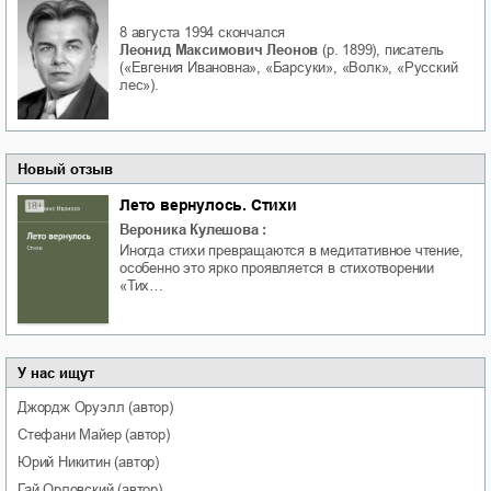
8 августа 1994
скончался
Леонид Максимович Леонов
(р. 1899), писатель
(«Евгения Ивановна», «Барсуки», «Волк», «Русский
лес»).
Новый отзыв
Лето вернулось. Стихи
Вероника Кулешова
:
Иногда стихи превращаются в медитативное чтение,
особенно это ярко проявляется в стихотворении
«Тих…
У нас ищут
Джордж
Оруэлл
(автор)
Стефани
Майер
(автор)
Юрий
Никитин
(автор)
Гай
Орловский
(автор)