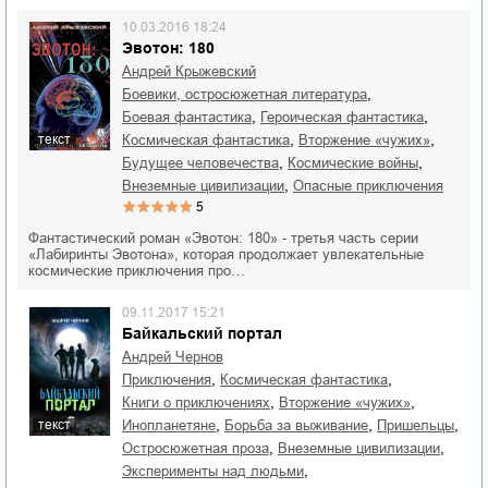
10.03.2016 18:24
Эвотон: 180
Андрей Крыжевский
,
боевики, остросюжетная литература
,
,
боевая фантастика
героическая фантастика
,
,
космическая фантастика
вторжение «чужих»
текст
,
,
будущее человечества
космические войны
,
внеземные цивилизации
опасные приключения
5
Фантастический роман «Эвотон: 180» - третья часть серии
«Лабиринты Эвотона», которая продолжает увлекательные
космические приключения про…
09.11.2017 15:21
Байкальский портал
Андрей Чернов
,
,
приключения
космическая фантастика
,
,
книги о приключениях
вторжение «чужих»
,
,
,
инопланетяне
борьба за выживание
пришельцы
текст
,
,
остросюжетная проза
внеземные цивилизации
,
эксперименты над людьми