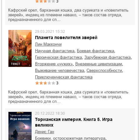
3
Кафрский орел, барханная кошка, два суриката и «повелитель
зверей», индеец из племени навахо, – таков состав отряда,
предназначенного для сп…
29.03.2021 15:32
Планета повелителя зверей
Лин Маккончи
,
,
научная фантастика
боевая фантастика
,
,
героическая фантастика
зарубежная фантастика
,
,
вторжение «чужих»
внеземные цивилизации
текст
,
,
выживание человечества
сверхспособности
приключенческая фантастика
3
Кафрский орел, барханная кошка, два суриката и «повелитель
зверей», индеец из племени навахо, – таков состав отряда,
предназначенного для сп…
20.12.2022 18:30
Торианская империя. Книга 5. Игра
великих
Денис Ган
,
боевики, остросюжетная литература