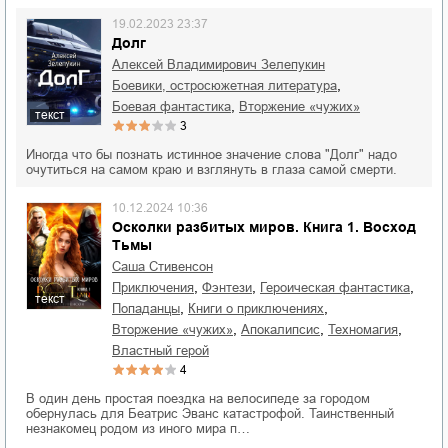
19.02.2023 23:37
Долг
Алексей Владимирович Зелепукин
,
боевики, остросюжетная литература
,
боевая фантастика
вторжение «чужих»
текст
3
Иногда что бы познать истинное значение слова "Долг" надо
очутиться на самом краю и взглянуть в глаза самой смерти.
10.12.2024 10:36
Осколки разбитых миров. Книга 1. Восход
Тьмы
Саша Стивенсон
,
,
,
приключения
фэнтези
героическая фантастика
текст
,
,
попаданцы
книги о приключениях
,
,
,
вторжение «чужих»
апокалипсис
техномагия
властный герой
4
В один день простая поездка на велосипеде за городом
обернулась для Беатрис Эванс катастрофой. Таинственный
незнакомец родом из иного мира п…