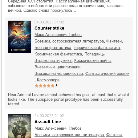
Середина XX1 столетия. Расслабленная цивилизация,
забывшая о войнах или разного рода ограничениях, казалась
вечной. Однако снова проснулось …
04.03.2023 01:02
Counter strike
Макс Алексеевич Глебов
,
,
боевики, остросюжетная литература
фэнтези
,
,
боевая фантастика
героическая фантастика
текст
,
,
космическая фантастика
попаданцы
,
,
вторжение «чужих»
космические войны
,
внеземные цивилизации
,
выживание человечества
фантастический боевик
,
космоопера
5
Rear Admiral Lavrov almost achieved his goal, at least that’s what it
looks like. The subspace portal prototype has been successfully
tested…
04.03.2023 01:02
Assault Line
Макс Алексеевич Глебов
,
,
боевики, остросюжетная литература
фэнтези