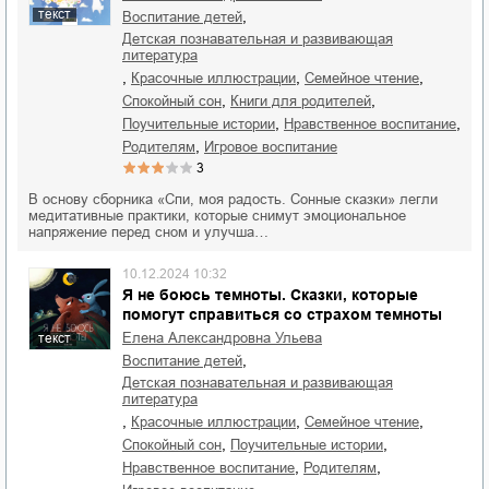
текст
,
воспитание детей
детская познавательная и развивающая
литература
,
,
,
красочные иллюстрации
семейное чтение
,
,
спокойный сон
книги для родителей
,
,
поучительные истории
нравственное воспитание
,
родителям
игровое воспитание
3
В основу сборника «Спи, моя радость. Сонные сказки» легли
медитативные практики, которые снимут эмоциональное
напряжение перед сном и улучша…
10.12.2024 10:32
Я не боюсь темноты. Сказки, которые
помогут справиться со страхом темноты
Елена Александровна Ульева
текст
,
воспитание детей
детская познавательная и развивающая
литература
,
,
,
красочные иллюстрации
семейное чтение
,
,
спокойный сон
поучительные истории
,
,
нравственное воспитание
родителям