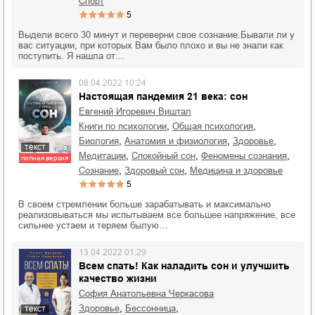
спорт
5
Выдели всего 30 минут и переверни свое сознание.Бывали ли у
вас ситуации, при которых Вам было плохо и вы не знали как
поступить. Я нашла от…
08.04.2022 10:24
Настоящая пандемия 21 века: сон
Евгений Игоревич Виштал
,
,
книги по психологии
общая психология
,
,
,
биология
анатомия и физиология
здоровье
текст
,
,
,
медитации
спокойный сон
феномены сознания
полная версия
,
,
сознание
здоровый сон
медицина и здоровье
5
В своем стремлении больше зарабатывать и максимально
реализовываться мы испытываем все большее напряжение, все
сильнее устаем и теряем былую…
13.04.2022 01:29
Всем спать! Как наладить сон и улучшить
качество жизни
София Анатольевна Черкасова
,
,
здоровье
бессонница
текст