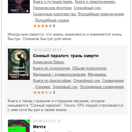
,
,
книги о путешествиях
книги о приключениях
,
,
героическое фэнтези
спокойный сон
текст
,
сказочные королевства
волшебные приключения
,
волшебные сказки
5
Иногда мне кажется, что жизнь изменяется и изменяется очень
быстро. Слишком быстро для меня.
18.10.2022 00:28
Сонный паралич: грань смерти
Александр Бёрнс
,
,
книги по психологии
общая психология
,
,
медицина / здравоохранение
медицина
текст
,
,
книги по философии
спокойный сон
сновидения
,
,
,
сонники
здоровый сон
осознанные сновидения
3
Книга о таком странном и страшном явлении, которое
называется "Сонный паралич". Около 10% людей сталкиваются
с ним хотя бы раз в своей жизни…
28.08.2022 01:32
Мечта