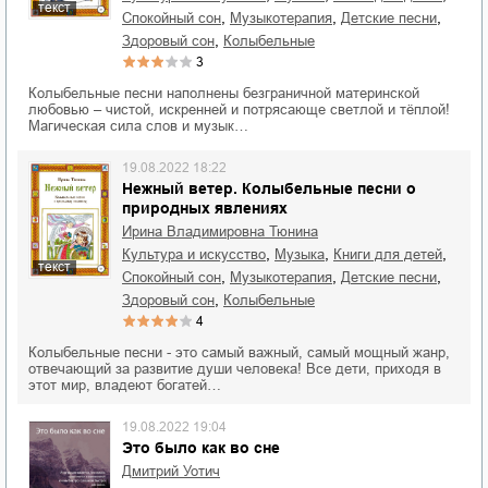
текст
,
,
,
спокойный сон
музыкотерапия
детские песни
,
здоровый сон
колыбельные
3
Колыбельные песни наполнены безграничной материнской
любовью – чистой, искренней и потрясающе светлой и тёплой!
Магическая сила слов и музык…
19.08.2022 18:22
Нежный ветер. Колыбельные песни о
природных явлениях
Ирина Владимировна Тюнина
,
,
,
культура и искусство
музыка
книги для детей
текст
,
,
,
спокойный сон
музыкотерапия
детские песни
,
здоровый сон
колыбельные
4
Колыбельные песни - это самый важный, самый мощный жанр,
отвечающий за развитие души человека! Все дети, приходя в
этот мир, владеют богатей…
19.08.2022 19:04
Это было как во сне
Дмитрий Уотич