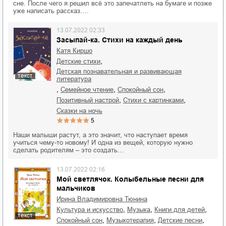
сне. После чего я решил всё это запечатлеть на бумаге и позже
уже написать рассказ.…
13.07.2022 02:33
Засыпай-ка. Стихи на каждый день
Катя Киршо
,
детские стихи
детская познавательная и развивающая
текст
литература
,
,
,
семейное чтение
спокойный сон
,
,
позитивный настрой
стихи с картинками
сказки на ночь
5
Наши малыши растут, а это значит, что наступает время
учиться чему-то новому! И одна из вещей, которую нужно
сделать родителям – это создать…
13.07.2022 02:16
Мой светлячок. Колыбельные песни для
мальчиков
Ирина Владимировна Тюнина
,
,
,
культура и искусство
музыка
книги для детей
текст
,
,
,
спокойный сон
музыкотерапия
детские песни