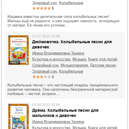
,
здоровый сон
колыбельные
5
Издавна известна целительная сила колыбельных песен!
Малыш ещё не родился, а уже ощущает нежность, исходящую
от матери. Её пение его успокаи…
27.07.2022 03:06
Дюймовочка. Колыбельные песни для
девочек
Ирина Владимировна Тюнина
,
,
,
культура и искусство
музыка
книги для детей
текст
,
,
,
спокойный сон
музыкотерапия
детские песни
,
здоровый сон
колыбельные
3
Колыбельные песни – это настоящий кладезь эмоционального
развития человека. Они наполнены безграничной материнской
любовью – чистой, искренн…
04.08.2022 20:56
Дрёма. Колыбельные песни для
мальчиков и девочек
Ирина Владимировна Тюнина
,
,
,
культура и искусство
музыка
книги для детей