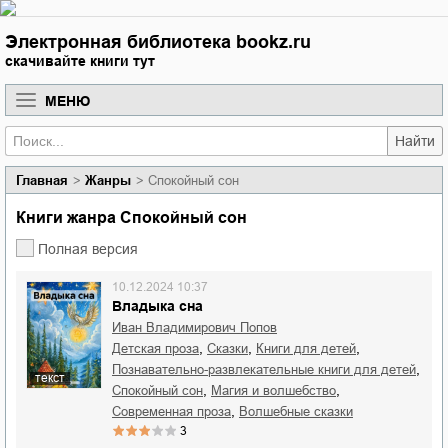
Электронная библиотека bookz.ru
скачивайте книги тут
МЕНЮ
Найти
Главная
Жанры
Спокойный сон
Книги жанра Спокойный сон
Полная версия
10.12.2024 10:37
Владыка сна
Иван Владимирович Попов
,
,
,
детская проза
сказки
книги для детей
,
познавательно-развлекательные книги для детей
текст
,
,
спокойный сон
магия и волшебство
,
современная проза
волшебные сказки
3