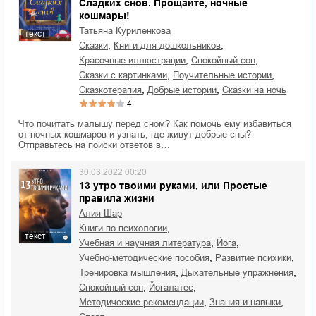
Сладких снов. Прощайте, ночные
кошмары!
Татьяна Куриленкова
текст
,
,
сказки
книги для дошкольников
,
,
красочные иллюстрации
спокойный сон
,
,
сказки с картинками
поучительные истории
,
,
сказкотерапия
добрые истории
сказки на ночь
4
Что почитать малышу перед сном? Как помочь ему избавиться
от ночных кошмаров и узнать, где живут добрые сны?
Отправьтесь на поиски ответов в…
30.03.2022 00:20
13 утро твоими руками, или Простые
правила жизни
Алия Шар
,
книги по психологии
текст
,
,
учебная и научная литература
йога
,
,
учебно-методические пособия
развитие психики
,
,
тренировка мышления
дыхательные упражнения
,
,
спокойный сон
йогалатес
,
,
методические рекомендации
знания и навыки