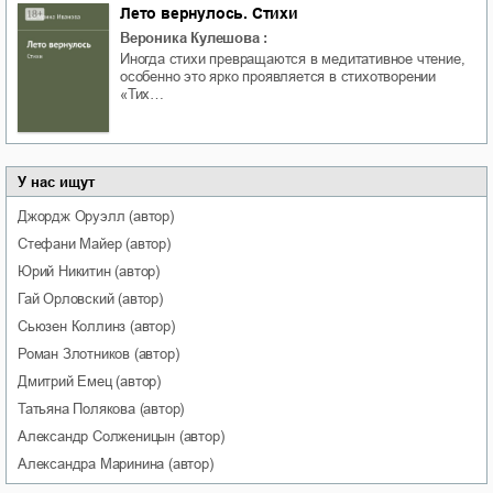
Лето вернулось. Стихи
Вероника Кулешова
:
Иногда стихи превращаются в медитативное чтение,
особенно это ярко проявляется в стихотворении
«Тих…
У нас ищут
Джордж
Оруэлл
(автор)
Стефани
Майер
(автор)
Юрий
Никитин
(автор)
Гай
Орловский
(автор)
Сьюзен
Коллинз
(автор)
Роман
Злотников
(автор)
Дмитрий
Емец
(автор)
Татьяна
Полякова
(автор)
Александр
Солженицын
(автор)
Александра
Маринина
(автор)