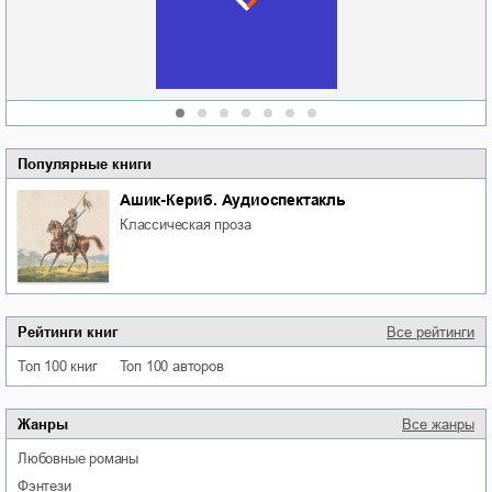
области
атьяна Александровна
Алюшина
Сергей Николаевич
Сидоренко
Популярные книги
Ашик-Кериб. Аудиоспектакль
классическая проза
Рейтинги книг
Все рейтинги
Топ 100 книг
Топ 100 авторов
Жанры
Все жанры
любовные романы
фэнтези