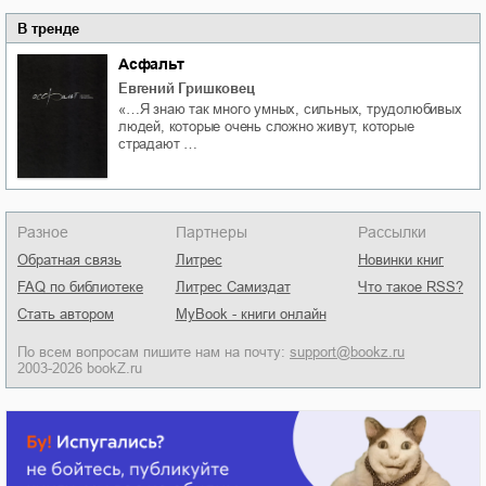
В тренде
Асфальт
Евгений Гришковец
«…Я знаю так много умных, сильных, трудолюбивых
людей, которые очень сложно живут, которые
страдают …
Разное
Партнеры
Рассылки
Обратная связь
Литрес
Новинки книг
FAQ по библиотеке
Литрес Самиздат
Что такое RSS?
Стать автором
MyBook - книги онлайн
По всем вопросам пишите нам на почту:
support@bookz.ru
2003-2026 bookZ.ru