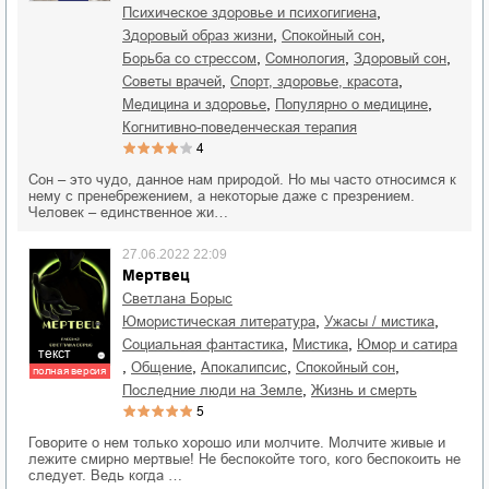
,
психическое здоровье и психогигиена
,
,
здоровый образ жизни
спокойный сон
,
,
,
борьба со стрессом
сомнология
здоровый сон
,
,
советы врачей
спорт, здоровье, красота
,
,
медицина и здоровье
популярно о медицине
когнитивно-поведенческая терапия
4
Сон – это чудо, данное нам природой. Но мы часто относимся к
нему с пренебрежением, а некоторые даже с презрением.
Человек – единственное жи…
27.06.2022 22:09
Мертвец
Светлана Борыс
,
,
юмористическая литература
ужасы / мистика
,
,
социальная фантастика
мистика
юмор и сатира
текст
,
,
,
,
общение
апокалипсис
спокойный сон
полная версия
,
последние люди на Земле
жизнь и смерть
5
Говорите о нем только хорошо или молчите. Молчите живые и
лежите смирно мертвые! Не беспокойте того, кого беспокоить не
следует. Ведь когда …