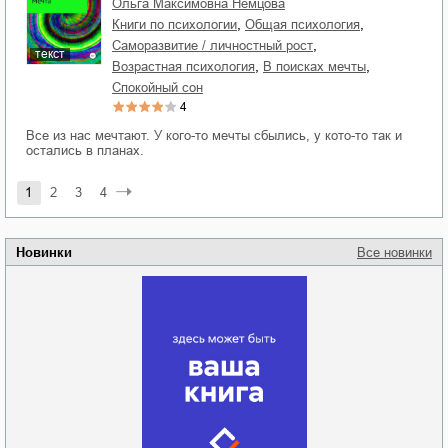
Ольга Максимовна Немцова
,
,
книги по психологии
общая психология
,
саморазвитие / личностный рост
текст
,
,
возрастная психология
в поисках мечты
спокойный сон
4
Все из нас мечтают. У кого-то мечты сбылись, у кото-то так и
остались в планах.
1
2
3
4
Новинки
Все новинки
Забытая земля
Новоросии: о
Руки моей не
судьбе
отпускай
Кировоградской