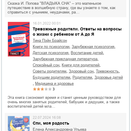
Сказка И. Попова "ВЛАДЫКА СНА" – это маленькое
путешествие в волшебную страну, где вы узнаете о том, как
справиться с унынием, неудачами, ра…
16.01.2022 00:01
Тревожные родители. Ответы на вопросы
о жизни с ребенком от А до Я
Тина Пэйн Брайсон
,
,
книги по психологии
зарубежная психология
,
,
детская психология
воспитание детей
текст
,
зарубежная прикладная литература
,
,
спокойный сон
книги для родителей
,
,
,
советы родителям
здоровый сон
тревожность
,
,
будущим родителям
родителям
здоровье детей
,
медицина и здоровье
3
Эта книга сэкономит время и станет ценным руководством для
очень многих занятых родителей, бабушек и дедушек, а также
воспитателей детей мла…
22.07.2024 16:08
Спи, моя радость
Елена Александровна Ульева