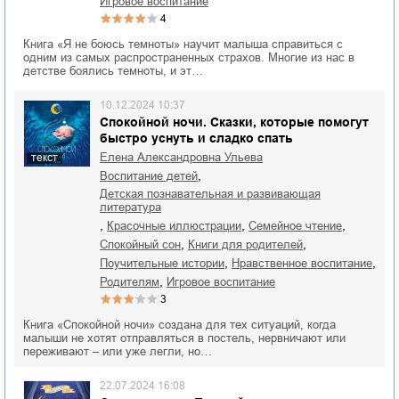
игровое воспитание
4
Книга «Я не боюсь темноты» научит малыша справиться с
одним из самых распространенных страхов. Многие из нас в
детстве боялись темноты, и эт…
10.12.2024 10:37
Спокойной ночи. Сказки, которые помогут
быстро уснуть и сладко спать
Елена Александровна Ульева
текст
,
воспитание детей
детская познавательная и развивающая
литература
,
,
,
красочные иллюстрации
семейное чтение
,
,
спокойный сон
книги для родителей
,
,
поучительные истории
нравственное воспитание
,
родителям
игровое воспитание
3
Книга «Спокойной ночи» создана для тех ситуаций, когда
малыши не хотят отправляться в постель, нервничают или
переживают – или уже легли, но…
22.07.2024 16:08