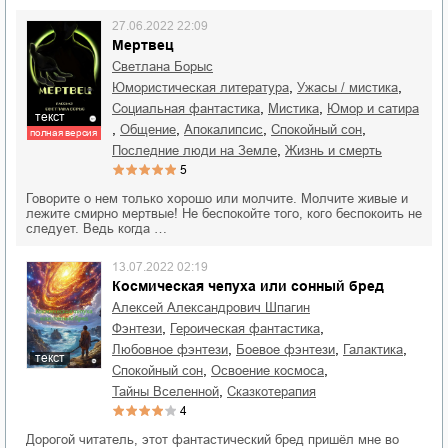
27.06.2022 22:09
Мертвец
Светлана Борыс
,
,
юмористическая литература
ужасы / мистика
,
,
социальная фантастика
мистика
юмор и сатира
текст
,
,
,
,
общение
апокалипсис
спокойный сон
полная версия
,
последние люди на Земле
жизнь и смерть
5
Говорите о нем только хорошо или молчите. Молчите живые и
лежите смирно мертвые! Не беспокойте того, кого беспокоить не
следует. Ведь когда …
13.07.2022 02:19
Космическая чепуха или сонный бред
Алексей Александрович Шпагин
,
,
фэнтези
героическая фантастика
,
,
,
любовное фэнтези
боевое фэнтези
Галактика
текст
,
,
спокойный сон
освоение космоса
,
тайны Вселенной
сказкотерапия
4
Дорогой читатель, этот фантастический бред пришёл мне во