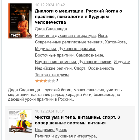
10.12.2024 10:42
Диалоги о медитации. Русский йогин о
практике, психологии и будущем
человечества
Дада Садананда
,
,
текст
религия и духовная литература
йога
,
,
современные религиозные течения
хатха-йога
,
,
медитации
духовные практики
,
,
восточные практики
самопознание
,
,
,
внутренняя гармония
духовные поиски
индуизм
,
,
,
индийские религии
спорт
осознанность
тантра / тантризм
3
Дада Садананда – русский йогин, монах-саньясин, учитель
медитации, наставник раджадхираджа-йоги, безвозмездно
дающий уроки практики в России…
10.12.2024 10:31
Чистка ума и тела, витамины, спорт. 3
совершенные системы питания
Владимир Древс
аудио
,
религия и духовная литература