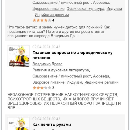
,
,
саморазвитие / личностный рост
Аюрведа
,
,
здоровое питание
физическая культура
индуизм
,
индийские религии
4
Что такое детокс и зачем нужен детокс для психики? Как
правильно питаться? На эти и другие вопросы ответит
специалист по аюрведе Владимир Др…
02.04.2021 20:43
Главные вопросы по аюрведическому
питанию
Владимир Древс
аудио
,
религия и духовная литература
,
,
саморазвитие / личностный рост
Аюрведа
,
,
здоровое питание
индуизм
индийские религии
3
НЕЗАКОННОЕ ПОТРЕБЛЕНИЕ НАРКОТИЧЕСКИХ СРЕДСТВ,
ПСИХОТРОПНЫХ ВЕЩЕСТВ, ИХ АНАЛОГОВ ПРИЧИНЯЕТ
ВРЕД ЗДОРОВЬЮ, ИХ НЕЗАКОННЫЙ ОБОРОТ ЗАПРЕЩЕН И
ВЛЕ…
02.04.2021 20:43
Как лечить руками