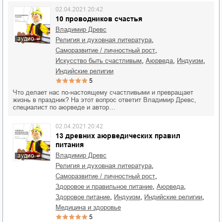
02.04.2021 20:42
10 проводников счастья
Владимир Древс
аудио
,
религия и духовная литература
,
саморазвитие / личностный рост
,
,
,
искусство быть счастливым
Аюрведа
индуизм
индийские религии
5
Что делает нас по-настоящему счастливыми и превращает
жизнь в праздник? На этот вопрос ответит Владимир Древс,
специалист по аюрведе и автор…
02.04.2021 20:42
13 древних аюрведических правил
питания
Владимир Древс
аудио
,
религия и духовная литература
,
саморазвитие / личностный рост
,
,
здоровое и правильное питание
Аюрведа
,
,
,
здоровое питание
индуизм
индийские религии
медицина и здоровье
5