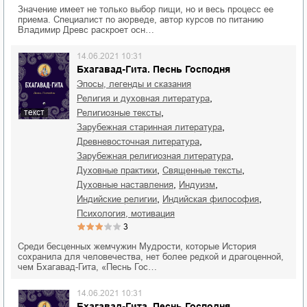
Значение имеет не только выбор пищи, но и весь процесс ее
приема. Специалист по аюрведе, автор курсов по питанию
Владимир Древс раскроет осн…
14.06.2021 10:31
Бхагавад-Гита. Песнь Господня
Эпосы, легенды и сказания
,
религия и духовная литература
,
религиозные тексты
текст
,
зарубежная старинная литература
,
древневосточная литература
,
зарубежная религиозная литература
,
,
духовные практики
священные тексты
,
,
духовные наставления
индуизм
,
,
индийские религии
индийская философия
психология, мотивация
3
Среди бесценных жемчужин Мудрости, которые История
сохранила для человечества, нет более редкой и драгоценной,
чем Бхагавад-Гита, «Песнь Гос…
14.06.2021 10:31
Бхагавад-Гита. Песнь Господня