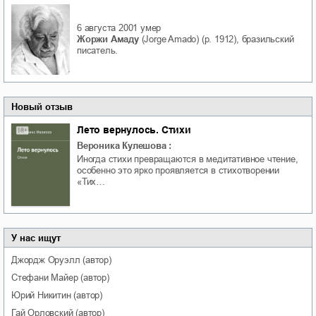
6 августа 2001
умер
Жоржи Амаду
(Jorge Amado) (р. 1912), бразильский
писатель.
Новый отзыв
Лето вернулось. Стихи
Вероника Кулешова
:
Иногда стихи превращаются в медитативное чтение,
особенно это ярко проявляется в стихотворении
«Тих…
У нас ищут
Джордж
Оруэлл
(автор)
Стефани
Майер
(автор)
Юрий
Никитин
(автор)
Гай
Орловский
(автор)