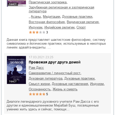
,
практическая эзотерика
текст
зарубежная религиозная и эзотерическая
литература
,
,
,
,
асаны
медитации
духовные практики
,
,
восточная философия
ведическая религия
,
,
индуизм
индийские религии
спорт
3
Данная книга представляет шактистские философию, систему
символизма и йогические практики, используемые в некоторых
линиях адвайта-веданты. …
17.03.2021 23:25
Провожая друг друга домой
Рам Дасс
,
саморазвитие / личностный рост
,
,
духовная литература
духовные практики
текст
,
,
,
смысл жизни
духовные наставления
индуизм
,
осознанность
жизнь и смерть
5
Диалоги легендарного духовного учителя Рам Дасса с его
другом и единомышленником Мирабай Буш, посвященные
умению жить здесь и сейчас, помощи…