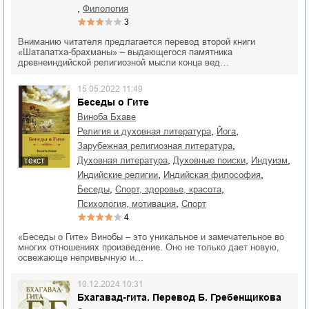
,
филология
3
Вниманию читателя предлагается перевод второй книги
«Шатапатха-брахманы» – выдающегося памятника
древнеиндийской религиозной мысли конца вед…
15.05.2022 11:49
Беседы о Гите
Виноба Бхаве
,
,
религия и духовная литература
йога
,
зарубежная религиозная литература
,
,
,
духовная литература
духовные поиски
индуизм
текст
,
,
индийские религии
индийская философия
,
,
беседы
спорт, здоровье, красота
,
психология, мотивация
спорт
4
«Беседы о Гите» Винобы – это уникальное и замечательное во
многих отношениях произведение. Оно не только дает новую,
освежающе непривычную и…
10.12.2024 10:31
Бхагавад-гита. Перевод Б. Гребенщикова