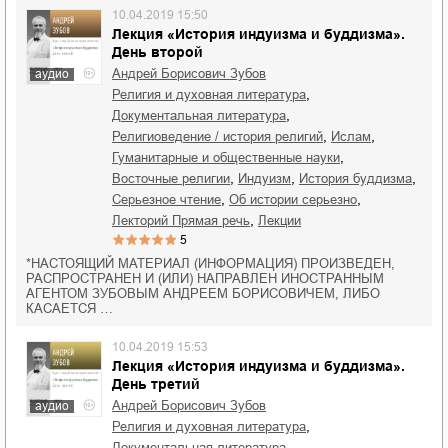
10.04.2019 15:50
Лекция «История индуизма и буддизма».
День второй
Андрей Борисович Зубов
аудио
,
религия и духовная литература
,
документальная литература
,
,
религиоведение / история религий
ислам
,
гуманитарные и общественные науки
,
,
,
восточные религии
индуизм
история буддизма
,
,
серьезное чтение
об истории серьезно
,
лекторий Прямая речь
лекции
5
*НАСТОЯЩИЙ МАТЕРИАЛ (ИНФОРМАЦИЯ) ПРОИЗВЕДЕН,
РАСПРОСТРАНЕН И (ИЛИ) НАПРАВЛЕН ИНОСТРАННЫМ
АГЕНТОМ ЗУБОВЫМ АНДРЕЕМ БОРИСОВИЧЕМ, ЛИБО
КАСАЕТСЯ …
10.04.2019 15:53
Лекция «История индуизма и буддизма».
День третий
Андрей Борисович Зубов
аудио
,
религия и духовная литература
,
документальная литература