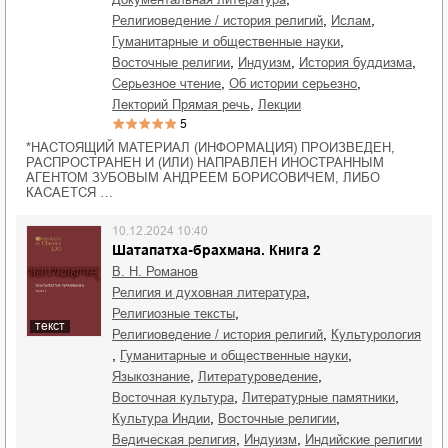
,
,
религиоведение / история религий
ислам
,
гуманитарные и общественные науки
,
,
,
восточные религии
индуизм
история буддизма
,
,
серьезное чтение
об истории серьезно
,
лекторий Прямая речь
лекции
5
*НАСТОЯЩИЙ МАТЕРИАЛ (ИНФОРМАЦИЯ) ПРОИЗВЕДЕН,
РАСПРОСТРАНЕН И (ИЛИ) НАПРАВЛЕН ИНОСТРАННЫМ
АГЕНТОМ ЗУБОВЫМ АНДРЕЕМ БОРИСОВИЧЕМ, ЛИБО
КАСАЕТСЯ …
10.12.2024 10:40
Шатапатха-брахмана. Книга 2
В. Н. Романов
,
религия и духовная литература
,
религиозные тексты
текст
,
религиоведение / история религий
культурология
,
,
гуманитарные и общественные науки
,
,
языкознание
литературоведение
,
,
восточная культура
литературные памятники
,
,
культура Индии
восточные религии
,
,
ведическая религия
индуизм
индийские религии