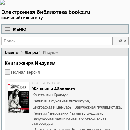
Электронная библиотека bookz.ru
скачивайте книги тут
МЕНЮ
Найти
Главная
Жанры
Индуизм
Книги жанра Индуизм
Полная версия
05.03.2019 17:20
Женщины Абсолюта
Константин Кравчук
,
религия и духовная литература
,
,
биографии и мемуары
зарубежная публицистика
аудио
,
,
религии / верования / культы
буддизм
зарубежная религиозная и эзотерическая
литература
,
,
,
духовные традиции
религиозные деятели