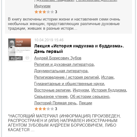
индуизм
3
В книгу включены истории жизни и наставления семи очень
необычных женщин, представляющих различные духовные
традиции, живших в разные истори…
10.04.2019 15:46
Лекция «История индуизма и буддизма».
День первый
Андрей Борисович Зубов
аудио
,
религия и духовная литература
,
документальная литература
,
,
религиоведение / история религий
ислам
,
гуманитарные и общественные науки
,
,
,
восточные религии
индуизм
история буддизма
,
,
серьезное чтение
об истории серьезно
,
лекторий Прямая речь
лекции
3
*НАСТОЯЩИЙ МАТЕРИАЛ (ИНФОРМАЦИЯ) ПРОИЗВЕДЕН,
РАСПРОСТРАНЕН И (ИЛИ) НАПРАВЛЕН ИНОСТРАННЫМ
АГЕНТОМ ЗУБОВЫМ АНДРЕЕМ БОРИСОВИЧЕМ, ЛИБО
КАСАЕТСЯ …