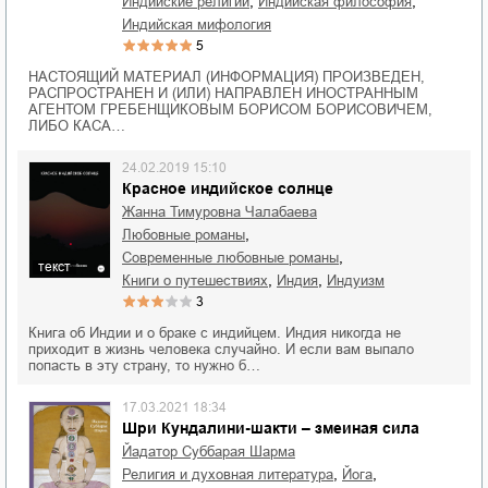
,
,
индийские религии
индийская философия
индийская мифология
5
НАСТОЯЩИЙ МАТЕРИАЛ (ИНФОРМАЦИЯ) ПРОИЗВЕДЕН,
РАСПРОСТРАНЕН И (ИЛИ) НАПРАВЛЕН ИНОСТРАННЫМ
АГЕНТОМ ГРЕБЕНЩИКОВЫМ БОРИСОМ БОРИСОВИЧЕМ,
ЛИБО КАСА…
24.02.2019 15:10
Красное индийское солнце
Жанна Тимуровна Чалабаева
,
любовные романы
,
современные любовные романы
текст
,
,
книги о путешествиях
Индия
индуизм
3
Книга об Индии и о браке с индийцем. Индия никогда не
приходит в жизнь человека случайно. И если вам выпало
попасть в эту страну, то нужно б…
17.03.2021 18:34
Шри Кундалини-шакти – змеиная сила
Йадатор Суббарая Шарма
,
,
религия и духовная литература
йога