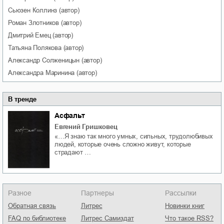
Сьюзен
Коллинз
(автор)
Роман
Злотников
(автор)
Дмитрий
Емец
(автор)
Татьяна
Полякова
(автор)
Александр
Солженицын
(автор)
Александра
Маринина
(автор)
В тренде
Асфальт
Евгений Гришковец
«…Я знаю так много умных, сильных, трудолюбивых
людей, которые очень сложно живут, которые
страдают …
Разное
Партнеры
Рассылки
Обратная связь
Литрес
Новинки книг
FAQ по библиотеке
Литрес Самиздат
Что такое RSS?