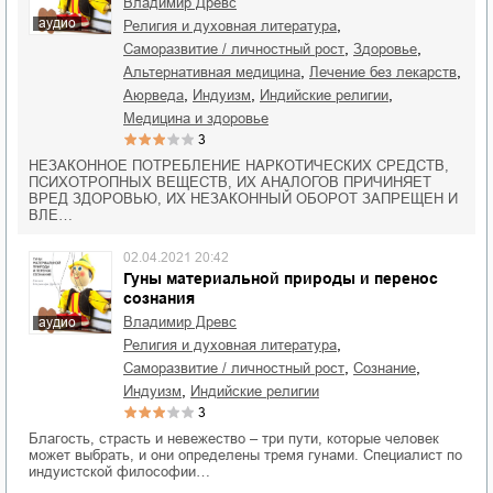
Владимир Древс
аудио
,
религия и духовная литература
,
,
саморазвитие / личностный рост
здоровье
,
,
альтернативная медицина
лечение без лекарств
,
,
,
Аюрведа
индуизм
индийские религии
медицина и здоровье
3
НЕЗАКОННОЕ ПОТРЕБЛЕНИЕ НАРКОТИЧЕСКИХ СРЕДСТВ,
ПСИХОТРОПНЫХ ВЕЩЕСТВ, ИХ АНАЛОГОВ ПРИЧИНЯЕТ
ВРЕД ЗДОРОВЬЮ, ИХ НЕЗАКОННЫЙ ОБОРОТ ЗАПРЕЩЕН И
ВЛЕ…
02.04.2021 20:42
Гуны материальной природы и перенос
сознания
Владимир Древс
аудио
,
религия и духовная литература
,
,
саморазвитие / личностный рост
сознание
,
индуизм
индийские религии
3
Благость, страсть и невежество – три пути, которые человек
может выбрать, и они определены тремя гунами. Специалист по
индуистской философии…