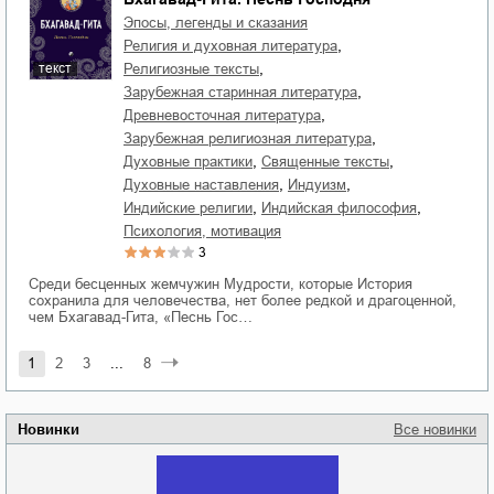
Эпосы, легенды и сказания
,
религия и духовная литература
,
религиозные тексты
текст
,
зарубежная старинная литература
,
древневосточная литература
,
зарубежная религиозная литература
,
,
духовные практики
священные тексты
,
,
духовные наставления
индуизм
,
,
индийские религии
индийская философия
психология, мотивация
3
Среди бесценных жемчужин Мудрости, которые История
сохранила для человечества, нет более редкой и драгоценной,
чем Бхагавад-Гита, «Песнь Гос…
1
2
3
...
8
Новинки
Все новинки