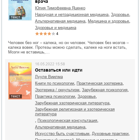
врача
Юлия Тимофеевна Яценко
,
,
народная и нетрадиционная медицина
здоровье
текст
,
,
альтернативная медицина
медицина и здоровье
здоровье и медицина
4
Человек без ног – калека, но он человек. Человек без мозгов –
калека вовек. Протезы можно сделать, калеке на ноги встать,
Мозги не вставишь,…
16.05.2022 15:58
Оставаться или идти
Лууле Виилма
,
,
книги по психологии
практическая эзотерика
,
,
эзотерика / оккультизм
зарубежная психология
,
,
практика психологии
здоровье
текст
,
зарубежная эзотерическая литература
зарубежная религиозная и эзотерическая
литература
,
,
психологическая консультация
,
альтернативная медицина
,
,
искусство быть счастливым
духовные практики
,