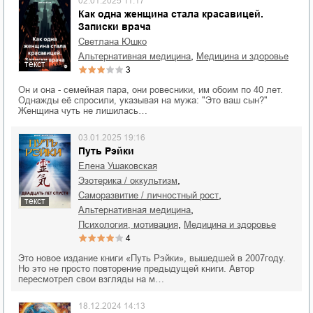
02.01.2025 11:17
Как одна женщина стала красавицей.
Записки врача
Светлана Юшко
,
альтернативная медицина
медицина и здоровье
текст
3
Он и она - семейная пара, они ровесники, им обоим по 40 лет.
Однажды её спросили, указывая на мужа: "Это ваш сын?"
Женщина чуть не лишилась…
03.01.2025 19:16
Путь Рэйки
Елена Ушаковская
,
эзотерика / оккультизм
,
саморазвитие / личностный рост
текст
,
альтернативная медицина
,
психология, мотивация
медицина и здоровье
4
Это новое издание книги «Путь Рэйки», вышедшей в 2007году.
Но это не просто повторение предыдущей книги. Автор
пересмотрел свои взгляды на м…
18.12.2024 14:13