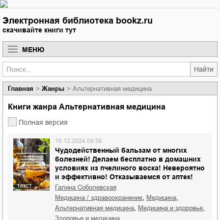
Электронная библиотека bookz.ru
скачивайте книги тут
МЕНЮ
Найти
Главная
Жанры
Альтернативная медицина
Книги жанра Альтернативная медицина
Полная версия
16.12.2024 08:56
Чудодейственный бальзам от многих
болезней! Делаем бесплатно в домашних
условиях из пчелиного воска! Невероятно
и эффективно! Отказываемся от аптек!
текст
Галина Соболевская
,
,
медицина / здравоохранение
медицина
,
,
альтернативная медицина
медицина и здоровье
здоровье и медицина