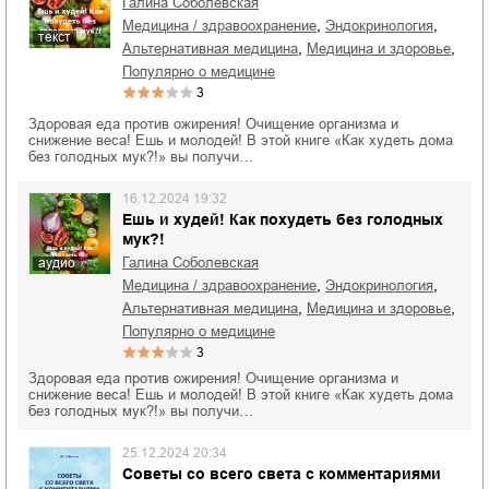
Галина Соболевская
,
,
медицина / здравоохранение
эндокринология
текст
,
,
альтернативная медицина
медицина и здоровье
популярно о медицине
3
Здоровая еда против ожирения! Очищение организма и
снижение веса! Ешь и молодей! В этой книге «Как худеть дома
без голодных мук?!» вы получи…
16.12.2024 19:32
Ешь и худей! Как похудеть без голодных
мук?!
Галина Соболевская
аудио
,
,
медицина / здравоохранение
эндокринология
,
,
альтернативная медицина
медицина и здоровье
популярно о медицине
3
Здоровая еда против ожирения! Очищение организма и
снижение веса! Ешь и молодей! В этой книге «Как худеть дома
без голодных мук?!» вы получи…
25.12.2024 20:34
Советы со всего света с комментариями