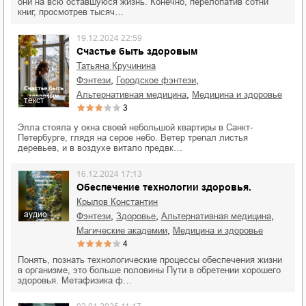
они на всю оставшуюся жизнь. Конечно, перелопатив сотни
книг, просмотрев тысяч…
19.12.2024 22:59
Счастье быть здоровым
Татьяна Кручинина
,
,
фэнтези
городское фэнтези
,
альтернативная медицина
медицина и здоровье
текст
3
Элла стояла у окна своей небольшой квартиры в Санкт-
Петербурге, глядя на серое небо. Ветер трепал листья
деревьев, и в воздухе витало предвк…
16.12.2024 17:13
Обеспечение технологии здоровья.
Крылов Константин
аудио
,
,
,
фэнтези
здоровье
альтернативная медицина
,
магические академии
медицина и здоровье
4
Понять, познать технологические процессы обеспечения жизни
в организме, это больше половины Пути в обретении хорошего
здоровья. Метафизика ф…