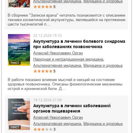
,
альтернативная медицина
медицина и здоровье
текст
5
В сборнике "Записки врача" читатель познакомится с описанием
техники косметической акупунктуры, являвшейся на протяжении
шести тысячелетий п…
22.12.2024 15:10
Акупунктура в лечении болевого синдрома
при заболеваниях позвоночника
Алексей Николаевич Орган
,
народная и нетрадиционная медицина
текст
,
альтернативная медицина
медицина и здоровье
5
В работе показано влияние мыслей и эмоций на состояние
здоровья позвоночника. Описаны физиологические механизмы
острой и хронической боли. Д…
19.12.2024 21:58
Акупунктура в лечении заболеваний
органов пищеварения
Алексей Николаевич Орган
,
альтернативная медицина
медицина и здоровье
текст
3