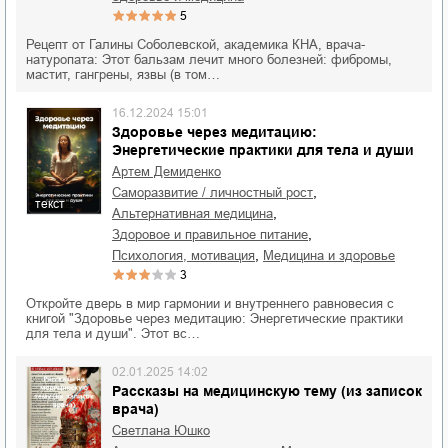
5
Рецепт от Галины Соболевской, академика КНА, врача-
натуропата: Этот бальзам лечит много болезней: фибромы,
мастит, гангрены, язвы (в том…
16.12.2024 15:01
Здоровье через медитацию:
Энергетические практики для тела и души
Артем Демиденко
,
саморазвитие / личностный рост
текст
,
альтернативная медицина
,
здоровое и правильное питание
,
психология, мотивация
медицина и здоровье
3
Откройте дверь в мир гармонии и внутреннего равновесия с
книгой "Здоровье через медитацию: Энергетические практики
для тела и души". Этот вс…
02.01.2025 14:02
Рассказы на медицинскую тему (из записок
врача)
Светлана Юшко