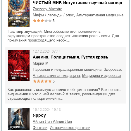
ЧИСТЫЙ МИР. Интуитивно-научный взгляд
Zvezdny Maestro
,
мифы / легенды / эпос
альтернативная медицина
3
текст
Наш мир звучащий. Многообразие его проявления в
окружаещем пространстве создает иллюзию реальности. Для
понимания происходящего необх…
12.12.2024 07:44
Анемия. Полицитемия. Густая кровь
Мария М
,
,
народная и нетрадиционная медицина
здоровье
,
альтернативная медицина
медицина и здоровье
текст
5
Как распознать скрытую анемию в общем анализе? Как понять
вид анемии и что с ней делать? А также, рекомендации для
страдающих полицитемией и…
16.12.2024 19:13
Ярроу
Айлин Лин Айлин Лин
аудио
,
,
фэнтези
историческое фэнтези