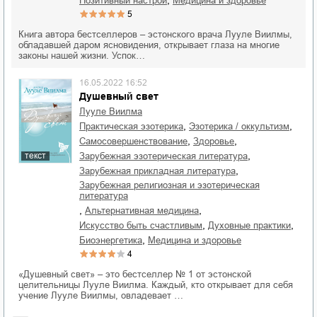
позитивный настрой
медицина и здоровье
5
Книга автора бестселлеров – эстонского врача Лууле Виилмы,
обладавшей даром ясновидения, открывает глаза на многие
законы нашей жизни. Успок…
16.05.2022 16:52
Душевный свет
Лууле Виилма
,
,
практическая эзотерика
эзотерика / оккультизм
,
,
самосовершенствование
здоровье
,
зарубежная эзотерическая литература
текст
,
зарубежная прикладная литература
зарубежная религиозная и эзотерическая
литература
,
,
альтернативная медицина
,
,
искусство быть счастливым
духовные практики
,
биоэнергетика
медицина и здоровье
4
«Душевный свет» – это бестселлер № 1 от эстонской
целительницы Лууле Виилма. Каждый, кто открывает для себя
учение Лууле Виилмы, овладевает …