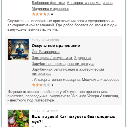
,
,
любовное фэнтези
альтернативная медицина
медицина и здоровье
4
Окунитесь в невероятные приключения эпохи средневековья
альтернативной вселенной. Где добро борется со злом и люди
вынуждены выживать, не им…
12.12.2024 08:00
Оккультное врачевание
Йог Рамачарака
аудио
,
,
эзотерика / оккультизм
здоровье
,
зарубежная прикладная литература
зарубежная религиозная и эзотерическая
литература
,
,
альтернативная медицина
медицина и здоровье
3
Издание включает в себя книгу «Оккультное врачевание»
писателя, переводчика, оккультиста Уильяма Уокера Аткинсона,
известного под литературн…
16.12.2024 19:27
Ешь и худей! Как похудеть без голодных
мук?!