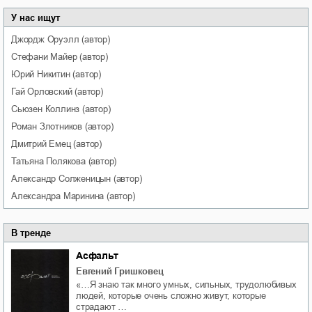
У нас ищут
Джордж
Оруэлл
(автор)
Стефани
Майер
(автор)
Юрий
Никитин
(автор)
Гай
Орловский
(автор)
Сьюзен
Коллинз
(автор)
Роман
Злотников
(автор)
Дмитрий
Емец
(автор)
Татьяна
Полякова
(автор)
Александр
Солженицын
(автор)
Александра
Маринина
(автор)
В тренде
Асфальт
Евгений Гришковец
«…Я знаю так много умных, сильных, трудолюбивых
людей, которые очень сложно живут, которые
страдают …