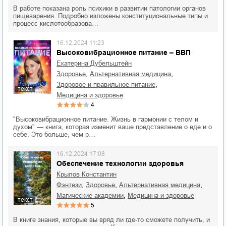
В работе показана роль психики в развитии патологии органов
пищеварения. Подробно изложены конституциональные типы и
процесс кислотообразова…
16.12.2024 11:23
Высоковибрационное питание – ВВП
Екатерина Дубельштейн
,
,
здоровье
альтернативная медицина
,
здоровое и правильное питание
текст
медицина и здоровье
4
"Высоковибрационное питание. Жизнь в гармонии с телом и
духом" — книга, которая изменит ваше представление о еде и о
себе. Это больше, чем р…
16.12.2024 17:08
Обеспечение технологии здоровья
Крылов Константин
,
,
,
фэнтези
здоровье
альтернативная медицина
,
магические академии
медицина и здоровье
текст
5
В книге знания, которые вы вряд ли где-то сможете получить, и