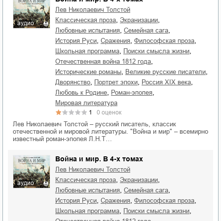
Лев Николаевич Толстой
,
,
классическая проза
экранизации
аудио
,
,
любовные испытания
семейная сага
,
,
,
история Руси
сражения
философская проза
,
,
школьная программа
поиски смысла жизни
,
Отечественная война 1812 года
,
,
исторические романы
великие русские писатели
,
,
,
дворянство
портрет эпохи
Россия XIX века
,
,
любовь к Родине
роман-эпопея
мировая литература
1
0
оценок
Лев Николаевич Толстой – русский писатель, классик
отечественной и мировой литературы. "Война и мир" – всемирно
известный роман-эпопея Л.Н.Т…
Война и мир. В 4-х томах
Лев Николаевич Толстой
,
,
классическая проза
экранизации
аудио
,
,
любовные испытания
семейная сага
,
,
,
история Руси
сражения
философская проза
,
,
школьная программа
поиски смысла жизни