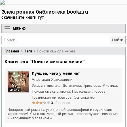
Электронная библиотека bookz.ru
скачивайте книги тут
МЕНЮ
Найти
Главная
Тэги
Поиски смысла жизни
Книги тэга "Поиски смысла жизни"
Лучшее, чего у меня нет
Анастасия Хатиашвили
,
,
,
,
ужасы / мистика
детективы
триллеры
мистика
аудио
,
,
поиски смысла жизни
настоящая любовь
,
грузинская литература
обложка ню
3
0
оценок
Невероятный роман с утонченной философией и грузинским
характером! Книга как мощный ретрит: перезагружает сознание
и напоминает о главном – …