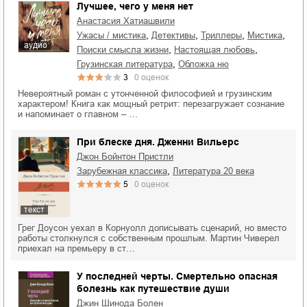
Лучшее, чего у меня нет
Анастасия Хатиашвили
,
,
,
,
ужасы / мистика
детективы
триллеры
мистика
аудио
,
,
поиски смысла жизни
настоящая любовь
,
грузинская литература
обложка ню
3
0
оценок
Невероятный роман с утонченной философией и грузинским
характером! Книга как мощный ретрит: перезагружает сознание
и напоминает о главном – …
При блеске дня. Дженни Вильерс
Джон Бойнтон Пристли
,
зарубежная классика
литература 20 века
5
0
оценок
текст
Грег Доусон уехал в Корнуолл дописывать сценарий, но вместо
работы столкнулся с собственным прошлым. Мартин Чиверел
приехал на премьеру в ст…
У последней черты. Смертельно опасная
болезнь как путешествие души
Джин Шинода Болен