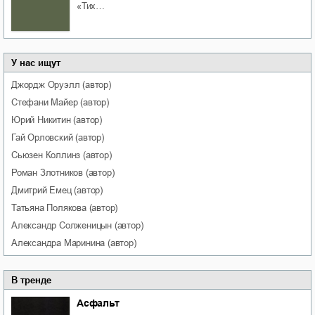
«Тих…
У нас ищут
Джордж
Оруэлл
(автор)
Стефани
Майер
(автор)
Юрий
Никитин
(автор)
Гай
Орловский
(автор)
Сьюзен
Коллинз
(автор)
Роман
Злотников
(автор)
Дмитрий
Емец
(автор)
Татьяна
Полякова
(автор)
Александр
Солженицын
(автор)
Александра
Маринина
(автор)
В тренде
Асфальт