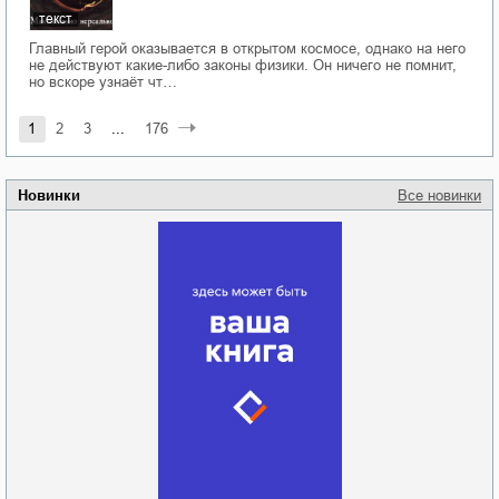
текст
Главный герой оказывается в открытом космосе, однако на него
не действуют какие-либо законы физики. Он ничего не помнит,
но вскоре узнаёт чт…
1
2
3
...
176
Новинки
Все новинки
Забытая земля
Новоросии: о
Руки моей не
судьбе
отпускай
Кировоградской
области
атьяна Александровна
Алюшина
Сергей Николаевич
Сидоренко