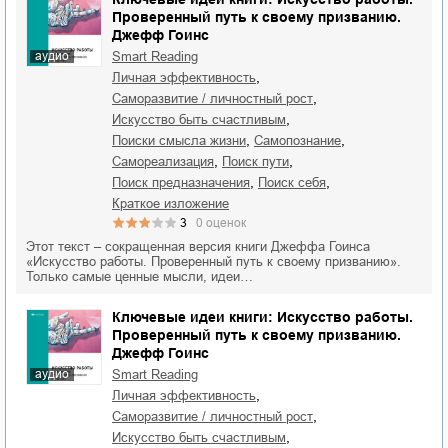
Проверенный путь к своему призванию.
Джефф Гоинс
аудио
Smart Reading
,
личная эффективность
,
саморазвитие / личностный рост
,
искусство быть счастливым
,
,
поиски смысла жизни
самопознание
,
,
самореализация
поиск пути
,
,
поиск предназначения
поиск себя
краткое изложение
3
0
оценок
Этот текст – сокращенная версия книги Джеффа Гоинса
«Искусство работы. Проверенный путь к своему призванию».
Только самые ценные мысли, идеи…
Ключевые идеи книги: Искусство работы.
Проверенный путь к своему призванию.
Джефф Гоинс
аудио
Smart Reading
,
личная эффективность
,
саморазвитие / личностный рост
,
искусство быть счастливым