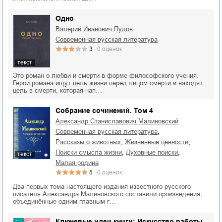
Одно
Валерий Иванович Пудов
современная русская литература
3
0
оценок
текст
Это роман о любви и смерти в форме философского учения.
Герои романа ищут цель жизни перед лицом смерти и находят
цель в смерти, которая нап…
Собрание сочинений. Том 4
Александр Станиславович Малиновский
,
современная русская литература
,
,
рассказы о животных
жизненные ценности
,
,
поиски смысла жизни
духовные поиски
текст
малая родина
5
0
оценок
Два первых тома настоящего издания известного русского
писателя Александра Малиновского составили произведения,
объединённые одним главным г…
Ключевые идеи книги: Искусство работы.