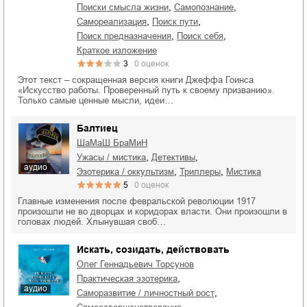
,
,
поиски смысла жизни
самопознание
,
,
самореализация
поиск пути
,
,
поиск предназначения
поиск себя
краткое изложение
3
0
оценок
Этот текст – сокращенная версия книги Джеффа Гоинса
«Искусство работы. Проверенный путь к своему призванию».
Только самые ценные мысли, идеи…
Балтиец
ШаМаШ БраМиН
,
,
ужасы / мистика
детективы
аудио
,
,
эзотерика / оккультизм
триллеры
мистика
5
0
оценок
Главные изменения после февральской революции 1917
произошли не во дворцах и коридорах власти. Они произошли в
головах людей. Хлынувшая своб…
Искать, созидать, действовать
Олег Геннадьевич Торсунов
,
практическая эзотерика
аудио
,
саморазвитие / личностный рост
,