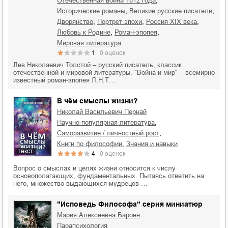
,
Отечественная война 1812 года
,
,
исторические романы
великие русские писатели
,
,
,
дворянство
портрет эпохи
Россия XIX века
,
,
любовь к Родине
роман-эпопея
мировая литература
1
0
оценок
Лев Николаевич Толстой – русский писатель, классик
отечественной и мировой литературы. "Война и мир" – всемирно
известный роман-эпопея Л.Н.Т…
В чём смыслы жизни?
Николай Васильевич Пернай
,
научно-популярная литература
,
саморазвитие / личностный рост
,
книги по философии
знания и навыки
текст
4
0
оценок
Вопрос о смыслах и целях жизни относится к числу
основополагающих, фундаментальных. Пытаясь ответить на
него, множество выдающихся мудрецов …
"Исповедь Философа" серия миниатюр
Мария Алексеевна Баронн
парапсихология