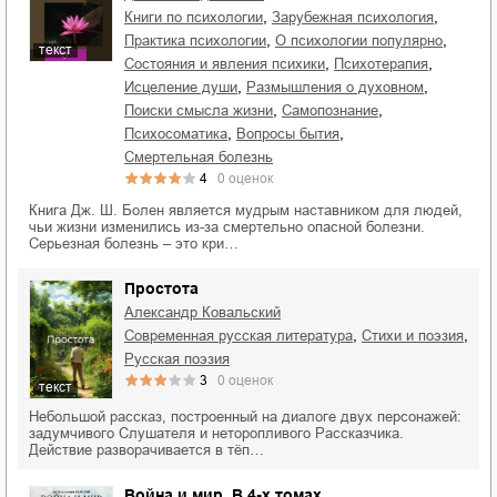
,
,
книги по психологии
зарубежная психология
,
,
практика психологии
о психологии популярно
текст
,
,
состояния и явления психики
психотерапия
,
,
исцеление души
размышления о духовном
,
,
поиски смысла жизни
самопознание
,
,
психосоматика
вопросы бытия
смертельная болезнь
4
0
оценок
Книга Дж. Ш. Болен является мудрым наставником для людей,
чьи жизни изменились из-за смертельно опасной болезни.
Серьезная болезнь – это кри…
Простота
Александр Ковальский
,
,
современная русская литература
стихи и поэзия
русская поэзия
3
0
оценок
текст
Небольшой рассказ, построенный на диалоге двух персонажей:
задумчивого Слушателя и неторопливого Рассказчика.
Действие разворачивается в тёп…
Война и мир. В 4-х томах