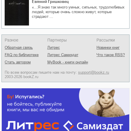
Евгений Гришковец
«…Я знаю так много умных, сильных, трудолюбивых
людей, которые очень сложно живут, которые
страдают …
Разное
Партнеры
Рассылки
Обратная связь
Литрес
Новинки книг
FAQ по библиотеке
Литрес Самиздат
Что такое RSS?
Стать автором
MyBook - книги онлайн
По всем вопросам пишите нам на почту:
support@bookz.ru
2003-2026 bookZ.ru