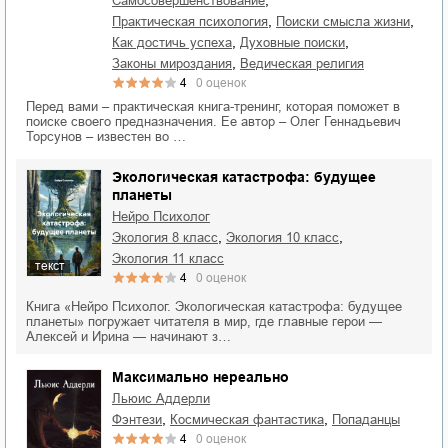
самосовершенствование
,
,
практическая психология
поиски смысла жизни
,
,
как достичь успеха
духовные поиски
,
законы мироздания
ведическая религия
4
0
оценок
Перед вами – практическая книга-тренинг, которая поможет в
поиске своего предназначения. Ее автор – Олег Геннадьевич
Торсунов – известен во …
Экологическая катастрофа: будущее
планеты
Нейро Психолог
,
,
экология 8 класс
экология 10 класс
экология 11 класс
текст
4
0
оценок
Книга «Нейро Психолог. Экологическая катастрофа: будущее
планеты» погружает читателя в мир, где главные герои —
Алексей и Ирина — начинают з…
Максимально нереально
Льюис Аддерли
,
,
фэнтези
космическая фантастика
попаданцы
4
0
оценок