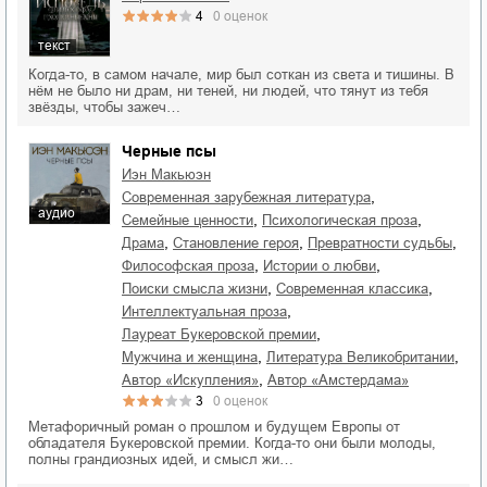
4
0
оценок
текст
Когда-то, в самом начале, мир был соткан из света и тишины. В
нём не было ни драм, ни теней, ни людей, что тянут из тебя
звёзды, чтобы зажеч…
Черные псы
Иэн Макьюэн
,
современная зарубежная литература
аудио
,
,
семейные ценности
психологическая проза
,
,
,
драма
становление героя
превратности судьбы
,
,
философская проза
истории о любви
,
,
поиски смысла жизни
современная классика
,
интеллектуальная проза
,
лауреат Букеровской премии
,
,
мужчина и женщина
литература Великобритании
,
автор «Искупления»
Автор «Амстердама»
3
0
оценок
Метафоричный роман о прошлом и будущем Европы от
обладателя Букеровской премии. Когда-то они были молоды,
полны грандиозных идей, и смысл жи…