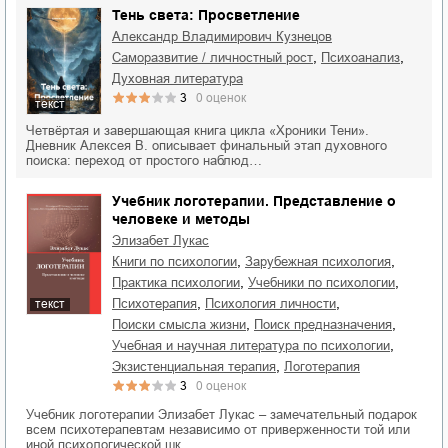
Тень света: Просветление
Александр Владимирович Кузнецов
,
,
саморазвитие / личностный рост
психоанализ
духовная литература
3
0
оценок
текст
Четвёртая и завершающая книга цикла «Хроники Тени».
Дневник Алексея В. описывает финальный этап духовного
поиска: переход от простого наблюд…
Учебник логотерапии. Представление о
человеке и методы
Элизабет Лукас
,
,
книги по психологии
зарубежная психология
,
,
практика психологии
учебники по психологии
,
,
психотерапия
психология личности
текст
,
,
поиски смысла жизни
поиск предназначения
,
учебная и научная литература по психологии
,
экзистенциальная терапия
логотерапия
3
0
оценок
Учебник логотерапии Элизабет Лукас – замечательный подарок
всем психотерапевтам независимо от приверженности той или
иной психологической шк…