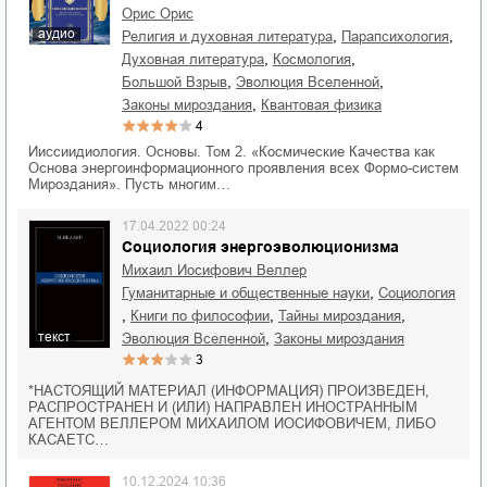
Орис Орис
аудио
,
,
религия и духовная литература
парапсихология
,
,
духовная литература
космология
,
,
Большой Взрыв
эволюция Вселенной
,
законы мироздания
квантовая физика
4
Ииссиидиология. Основы. Том 2. «Космические Качества как
Основа энергоинформационного проявления всех Формо-систем
Мироздания». Пусть многим…
17.04.2022 00:24
Социология энергоэволюционизма
Михаил Иосифович Веллер
,
гуманитарные и общественные науки
социология
,
,
,
книги по философии
тайны мироздания
текст
,
эволюция Вселенной
законы мироздания
3
*НАСТОЯЩИЙ МАТЕРИАЛ (ИНФОРМАЦИЯ) ПРОИЗВЕДЕН,
РАСПРОСТРАНЕН И (ИЛИ) НАПРАВЛЕН ИНОСТРАННЫМ
АГЕНТОМ ВЕЛЛЕРОМ МИХАИЛОМ ИОСИФОВИЧЕМ, ЛИБО
КАСАЕТС…
10.12.2024 10:36