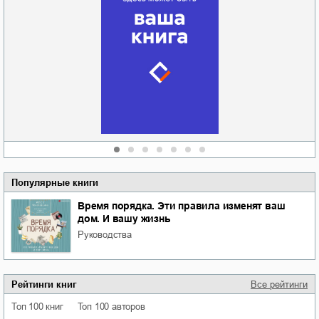
Забытая земля
Новоросии: о
Руки моей не
судьбе
отпускай
Кировоградской
области
атьяна Александровна
Алюшина
Сергей Николаевич
Сидоренко
Популярные книги
Время порядка. Эти правила изменят ваш
дом. И вашу жизнь
руководства
Рейтинги книг
Все рейтинги
Топ 100 книг
Топ 100 авторов