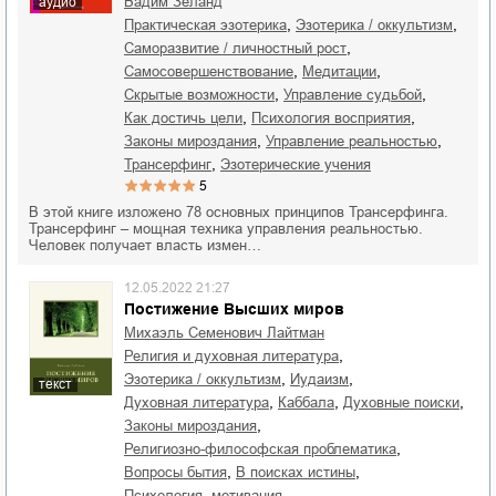
Вадим Зеланд
аудио
,
,
практическая эзотерика
эзотерика / оккультизм
,
саморазвитие / личностный рост
,
,
самосовершенствование
медитации
,
,
скрытые возможности
управление судьбой
,
,
как достичь цели
психология восприятия
,
,
законы мироздания
управление реальностью
,
трансерфинг
эзотерические учения
5
В этой книге изложено 78 основных принципов Трансерфинга.
Трансерфинг – мощная техника управления реальностью.
Человек получает власть измен…
12.05.2022 21:27
Постижение Высших миров
Михаэль Семенович Лайтман
,
религия и духовная литература
,
,
эзотерика / оккультизм
иудаизм
текст
,
,
,
духовная литература
Каббала
духовные поиски
,
законы мироздания
,
религиозно-философская проблематика
,
,
вопросы бытия
в поисках истины
психология, мотивация