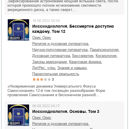
Зафиксированная астрономами мощная вспышка света, после
которой произошло полное исчезновение светимости
аккреционного диска, а также сверхт…
16.06.2022 05:04
Ииссиидиология. Бессмертие доступно
каждому. Том 12
Орис Орис
аудио
,
религия и духовная литература
,
,
научно-популярная литература
парапсихология
,
,
,
духовная литература
бессмертие
космология
,
,
законы мироздания
квантовая физика
,
,
ЛитРес: чтец
знания и навыки
параллельная реальность
3
«Ноовременная динамика Универсального Фокуса
Самосознания» 12-й том посвящён разнообразию Форм
проявления Самосознания в бесконечном разнооб…
06.08.2022 04:17
Ииссиидиология. Основы. Том 3
Орис Орис
аудио
,
религия и духовная литература