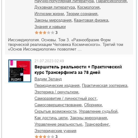
,
,
научно-популярная литература
парапсихология
,
,
духовная литература
космология
,
,
иллюзии жизни
теории сознания
,
,
законы мироздания
квантовая физика
знания и навыки
3
Ииссиидиология. Основы. Том 3. «Разнообразие Форм
творческой реализации Человека Космического». Третий том
«Основ Ииссиидиологии» позволяет …
21.07.2023 02:49
Вершитель реальности + Практический
курс Трансерфинга за 78 дней
Вадим Зеланд
аудио
,
,
периодические издания
практическая эзотерика
,
эзотерика / оккультизм
,
саморазвитие / личностный рост
,
,
самосовершенствование
сборники
,
,
скрытые возможности
управление судьбой
,
,
как достичь цели
законы мироздания
,
,
управление реальностью
трансерфинг
эзотерические учения
3