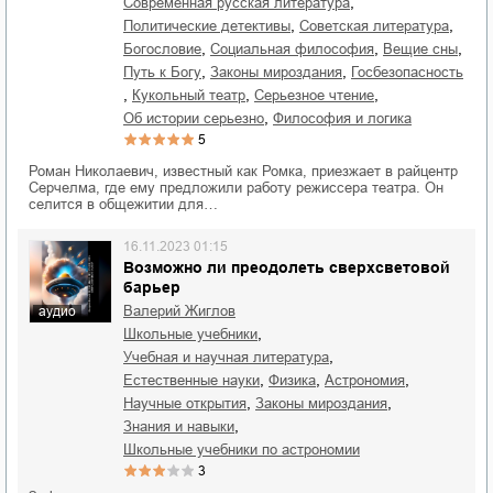
,
современная русская литература
,
,
политические детективы
советская литература
,
,
,
богословие
социальная философия
вещие сны
,
,
путь к Богу
законы мироздания
госбезопасность
,
,
,
кукольный театр
серьезное чтение
,
об истории серьезно
философия и логика
5
Роман Николаевич, известный как Ромка, приезжает в райцентр
Серчелма, где ему предложили работу режиссера театра. Он
селится в общежитии для…
16.11.2023 01:15
Возможно ли преодолеть сверхсветовой
барьер
Валерий Жиглов
аудио
,
школьные учебники
,
учебная и научная литература
,
,
,
естественные науки
физика
астрономия
,
,
научные открытия
законы мироздания
,
знания и навыки
школьные учебники по астрономии
3