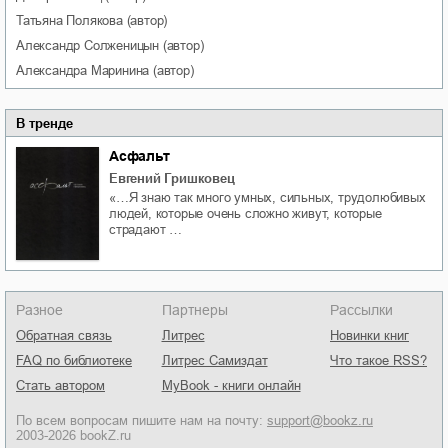
Татьяна
Полякова
(автор)
Александр
Солженицын
(автор)
Александра
Маринина
(автор)
В тренде
Асфальт
Евгений Гришковец
«…Я знаю так много умных, сильных, трудолюбивых
людей, которые очень сложно живут, которые
страдают …
Разное
Партнеры
Рассылки
Обратная связь
Литрес
Новинки книг
FAQ по библиотеке
Литрес Самиздат
Что такое RSS?
Стать автором
MyBook - книги онлайн
По всем вопросам пишите нам на почту:
support@bookz.ru
2003-2026 bookZ.ru