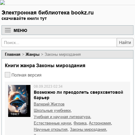
Электронная библиотека bookz.ru
скачивайте книги тут
МЕНЮ
Найти
Главная
Жанры
Законы мироздания
Книги жанра Законы мироздания
Полная версия
08.09.2023 02:34
Возможно ли преодолеть сверхсветовой
барьер
Валерий Жиглов
,
школьные учебники
текст
,
учебная и научная литература
,
,
,
естественные науки
физика
астрономия
,
,
научные открытия
законы мироздания