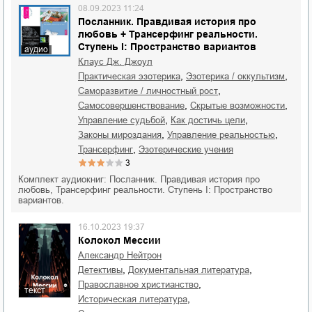
08.09.2023 11:24
Посланник. Правдивая история про
любовь + Трансерфинг реальности.
Ступень I: Пространство вариантов
аудио
Клаус Дж. Джоул
,
,
практическая эзотерика
эзотерика / оккультизм
,
саморазвитие / личностный рост
,
,
самосовершенствование
скрытые возможности
,
,
управление судьбой
как достичь цели
,
,
законы мироздания
управление реальностью
,
трансерфинг
эзотерические учения
3
Комплект аудиокниг: Посланник. Правдивая история про
любовь, Трансерфинг реальности. Ступень I: Пространство
вариантов.
16.10.2023 19:37
Колокол Мессии
Александр Нейтрон
,
,
детективы
документальная литература
,
православное христианство
текст
,
историческая литература