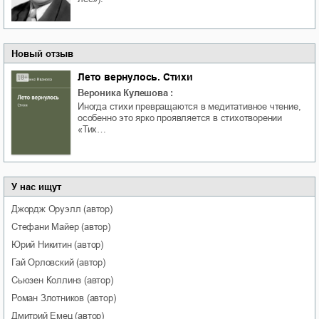
Новый отзыв
Лето вернулось. Стихи
Вероника Кулешова
:
Иногда стихи превращаются в медитативное чтение,
особенно это ярко проявляется в стихотворении
«Тих…
У нас ищут
Джордж
Оруэлл
(автор)
Стефани
Майер
(автор)
Юрий
Никитин
(автор)
Гай
Орловский
(автор)
Сьюзен
Коллинз
(автор)
Роман
Злотников
(автор)
Дмитрий
Емец
(автор)