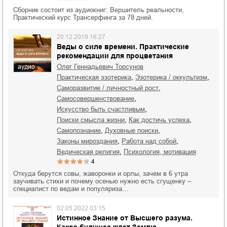
Сборник состоит из аудиокниг: Вершитель реальности,
Практический курс Трансерфинга за 78 дней.
20.12.2019 16:27
Веды о силе времени. Практические
рекомендации для процветания
Олег Геннадьевич Торсунов
аудио
,
,
практическая эзотерика
эзотерика / оккультизм
,
саморазвитие / личностный рост
,
самосовершенствование
,
искусство быть счастливым
,
,
поиски смысла жизни
как достичь успеха
,
,
самопознание
духовные поиски
,
,
законы мироздания
работа над собой
,
ведическая религия
психология, мотивация
4
Откуда берутся совы, жаворонки и орлы, зачем в 6 утра
заучивать стихи и почему осенью нужно есть сгущенку –
специалист по ведам и популяриза…
02.05.2022 03:15
Истинное Знание от Высшего разума.