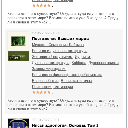
5
Кто я и для чего существую? Откуда я, куда иду я, для чего
появился в этом мире? Возможно, что я уже был здесь? Приду
ли я снова в этот мир?…
12.05.2022 21:27
Постижение Высших миров
Михаэль Семенович Лайтман
,
религия и духовная литература
,
,
эзотерика / оккультизм
иудаизм
текст
,
,
,
духовная литература
Каббала
духовные поиски
,
законы мироздания
,
религиозно-философская проблематика
,
,
вопросы бытия
в поисках истины
психология, мотивация
5
Кто я и для чего существую? Откуда я, куда иду я, для чего
появился в этом мире? Возможно, что я уже был здесь? Приду
ли я снова в этот мир?…
17.10.2022 23:01
Ииссиидиология. Основы. Том 2