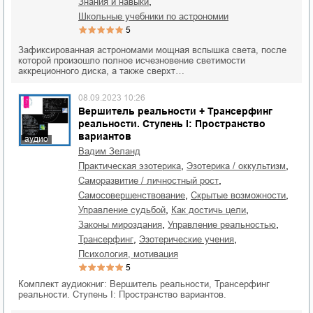
,
знания и навыки
школьные учебники по астрономии
5
Зафиксированная астрономами мощная вспышка света, после
которой произошло полное исчезновение светимости
аккреционного диска, а также сверхт…
08.09.2023 10:26
Вершитель реальности + Трансерфинг
реальности. Ступень I: Пространство
вариантов
аудио
Вадим Зеланд
,
,
практическая эзотерика
эзотерика / оккультизм
,
саморазвитие / личностный рост
,
,
самосовершенствование
скрытые возможности
,
,
управление судьбой
как достичь цели
,
,
законы мироздания
управление реальностью
,
,
трансерфинг
эзотерические учения
психология, мотивация
5
Комплект аудиокниг: Вершитель реальности, Трансерфинг
реальности. Ступень I: Пространство вариантов.