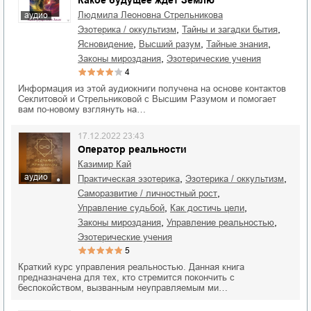
Какое будущее ждет Землю
Людмила Леоновна Стрельникова
аудио
,
,
эзотерика / оккультизм
тайны и загадки бытия
,
,
,
ясновидение
высший разум
тайные знания
,
законы мироздания
эзотерические учения
4
Информация из этой аудиокниги получена на основе контактов
Секлитовой и Стрельниковой с Высшим Разумом и помогает
вам по-новому взглянуть на…
17.12.2022 23:43
Оператор реальности
Казимир Кай
аудио
,
,
практическая эзотерика
эзотерика / оккультизм
,
саморазвитие / личностный рост
,
,
управление судьбой
как достичь цели
,
,
законы мироздания
управление реальностью
эзотерические учения
5
Краткий курс управления реальностью. Данная книга
предназначена для тех, кто стремится покончить с
беспокойством, вызванным неуправляемым ми…