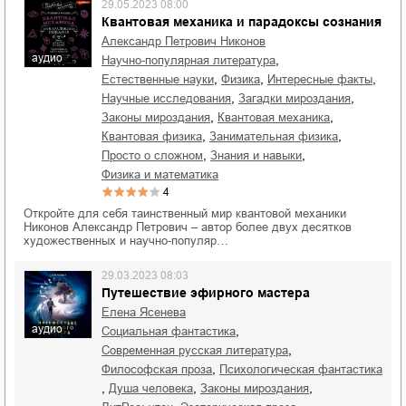
29.05.2023 08:00
Квантовая механика и парадоксы сознания
Александр Петрович Никонов
аудио
,
научно-популярная литература
,
,
,
естественные науки
физика
интересные факты
,
,
научные исследования
загадки мироздания
,
,
законы мироздания
квантовая механика
,
,
квантовая физика
занимательная физика
,
,
просто о сложном
знания и навыки
физика и математика
4
Откройте для себя таинственный мир квантовой механики
Никонов Александр Петрович – автор более двух десятков
художественных и научно-популяр…
29.03.2023 08:03
Путешествие эфирного мастера
Елена Ясенева
аудио
,
социальная фантастика
,
современная русская литература
,
философская проза
психологическая фантастика
,
,
,
душа человека
законы мироздания