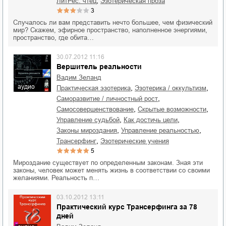
,
ЛитРес: чтец
эзотерическая проза
3
Случалось ли вам представить нечто большее, чем физический
мир? Скажем, эфирное пространство, наполненное энергиями,
пространство, где обита…
30.07.2012 11:16
Вершитель реальности
Вадим Зеланд
аудио
,
,
практическая эзотерика
эзотерика / оккультизм
,
саморазвитие / личностный рост
,
,
самосовершенствование
скрытые возможности
,
,
управление судьбой
как достичь цели
,
,
законы мироздания
управление реальностью
,
трансерфинг
эзотерические учения
5
Мироздание существует по определенным законам. Зная эти
законы, человек может менять жизнь в соответствии со своими
желаниями. Реальность п…
03.10.2012 13:11
Практический курс Трансерфинга за 78
дней