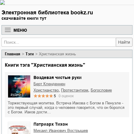
Электронная библиотека bookz.ru
скачивайте книги тут
МЕНЮ
Найти
Главная
Тэги
Христианская жизнь
Книги тэга "Христианская жизнь"
Воздевая чистые руки
Берт Кленденнен
,
,
христианство
протестантизм
богословие
аудио
5
0
оценок
Торжествующая молитва. Встреча Иакова с Богом в Пенуэле -
это первый случай, когда о человеке говорится, что он боролся
с Богом. Иаков дости…
Патриарх Тихон
Михаил Иванович Вострышев