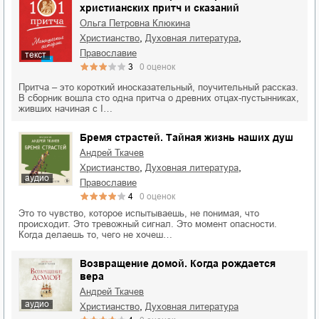
христианских притч и сказаний
Ольга Петровна Клюкина
,
,
христианство
духовная литература
православие
текст
3
0
оценок
Притча – это короткий иносказательный, поучительный рассказ.
В сборник вошла сто одна притча о древних отцах-пустынниках,
живших начиная с I…
Бремя страстей. Тайная жизнь наших душ
Андрей Ткачев
,
,
христианство
духовная литература
аудио
православие
4
0
оценок
Это то чувство, которое испытываешь, не понимая, что
происходит. Это тревожный сигнал. Это момент опасности.
Когда делаешь то, чего не хочеш…
Возвращение домой. Когда рождается
вера
Андрей Ткачев
аудио
,
христианство
духовная литература