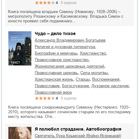
4
0
оценок
Книга посвящена владыке Симону (Новикову; 1928–2006) –
митрополиту Рязанскому и Касимовскому. Владыка Симон с
юности проявил себя подвижнико…
Чудо – дело тихое
Александр Владимирович Богатырев
,
религия и духовная литература
,
,
биографии и мемуары
христианство
,
православное христианство
текст
,
жизнеописания церковных деятелей
,
,
православная церковь
сила молитвы
,
,
,
христианская жизнь
старцы
воспоминания
,
,
,
православие
богослужение
духовное наследие
православная вера
4
0
оценок
Книга посвящена схиархимандриту Симеону (Нестеренко; 1920–
2010), которого называют сочинским старцем по его последнему
месту жительства. Оте…
Я полюбил страдание. Автобиография
Святитель Лука Крымский (Войно-Ясенецкий)