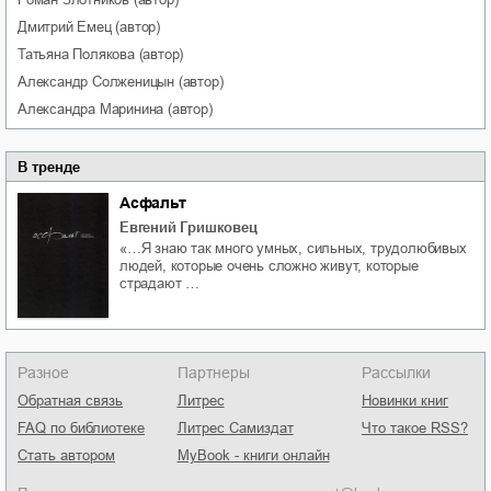
Дмитрий
Емец
(автор)
Татьяна
Полякова
(автор)
Александр
Солженицын
(автор)
Александра
Маринина
(автор)
В тренде
Асфальт
Евгений Гришковец
«…Я знаю так много умных, сильных, трудолюбивых
людей, которые очень сложно живут, которые
страдают …
Разное
Партнеры
Рассылки
Обратная связь
Литрес
Новинки книг
FAQ по библиотеке
Литрес Самиздат
Что такое RSS?
Стать автором
MyBook - книги онлайн