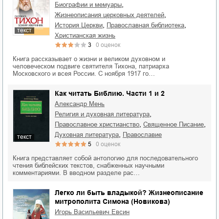
,
биографии и мемуары
,
жизнеописания церковных деятелей
,
,
история Церкви
православная библиотека
текст
христианская жизнь
3
0
оценок
Книга рассказывает о жизни и великом духовном и
человеческом подвиге святителя Тихона, патриарха
Московского и всея России. С ноября 1917 го…
Как читать Библию. Части 1 и 2
Александр Мень
,
религия и духовная литература
,
,
православное христианство
Священное Писание
,
духовная литература
православие
текст
5
0
оценок
Книга представляет собой антологию для последовательного
чтения библейских текстов, снабженных научными
комментариями. В вводном разделе рас…
Легко ли быть владыкой? Жизнеописание
митрополита Симона (Новикова)
Игорь Васильевич Евсин