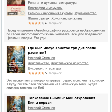
,
религия и духовная литература
,
биографии и мемуары
,
,
религии / верования / культы
мученичество
текст
,
жития святых
христианская жизнь
4
0
оценок
Перед читателем «Автобиографии» раскроется необыкновенная
по своей многогранности жизнь человека, всецело преданного
Церкви и людям. Его уди…
Где был Иисус Христос три дня после
распятия?
Николай Смирнов
,
,
христианство
христианское искусство
духовная литература
текст
5
0
оценок
Это первая книга которая открывает серию моих книг, в которых
я буду писать свои откровения на Библейскую тему. Будет
описано толкование Биб…
Толкование Библии: Мои откровения.
Книга первая.
Николай Смирнов