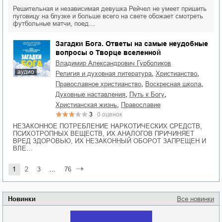
Решительная и независимая девушка Рейчел не умеет пришить
пуговицу на блузке и больше всего на свете обожает смотреть
футбольные матчи, поед…
Загадки Бога. Ответы на самые неудобные
вопросы о Творце вселенной
Владимир Александрович Гурболиков
аудио
,
,
религия и духовная литература
христианство
,
,
православное христианство
воскресная школа
,
,
духовные наставления
путь к Богу
,
христианская жизнь
православие
3
0
оценок
НЕЗАКОННОЕ ПОТРЕБЛЕНИЕ НАРКОТИЧЕСКИХ СРЕДСТВ,
ПСИХОТРОПНЫХ ВЕЩЕСТВ, ИХ АНАЛОГОВ ПРИЧИНЯЕТ
ВРЕД ЗДОРОВЬЮ, ИХ НЕЗАКОННЫЙ ОБОРОТ ЗАПРЕЩЕН И
ВЛЕ…
1
2
3
...
76
Новинки
Все новинки