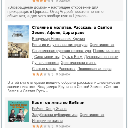
4
0
оценок
«Возвращение домой» – настоящее откровение для
приходящих в Церковь. Отец Андрей просто и понятно
объясняет, а для чего вообще нужна Церковь…
Стояние в молитве. Рассказы о Святой
Земле, Афоне, Царьграде
Владимир Николаевич Крупин
,
,
религия и духовная литература
христианство
,
современная русская литература
паломничество
текст
,
,
,
,
сила молитвы
путь к Богу
духовные ценности
,
,
душа человека
христианская жизнь
,
,
святые места
рассказы
православная вера
3
0
оценок
В этой книге впервые воедино собраны рассказы и дневниковые
записи писателя Владимира Крупина о Святой Земле. «Святая
Земля и Святая Русь – …
Как я год жила по Библии
Рейчел Хелд Эванс
,
,
зарубежная публицистика
христианство
аудио
истории из жизни
3
0
оценок