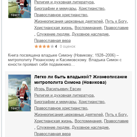
,
религия и духовная литература
,
,
биографии и мемуары
христианство
,
православное христианство
текст
,
,
жизнеописания церковных деятелей
путь к Богу
,
,
христианская жизнь
воспоминания
православие
,
,
,
служение людям
духовное наследие
православная вера
4
0
оценок
Книга посвящена владыке Симону (Новикову; 1928–2006) –
митрополиту Рязанскому и Касимовскому. Владыка Симон с
юности проявил себя подвижнико…
Легко ли быть владыкой? Жизнеописание
митрополита Симона (Новикова)
Игорь Васильевич Евсин
,
религия и духовная литература
,
,
биографии и мемуары
христианство
,
православное христианство
текст
,
,
жизнеописания церковных деятелей
путь к Богу
,
,
христианская жизнь
воспоминания
православие
,
,
,
служение людям
духовное наследие
православная вера