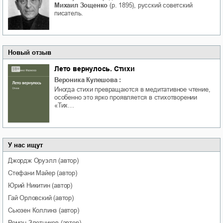
Михаил Зощенко
(р. 1895), русский советский
писатель.
Новый отзыв
Лето вернулось. Стихи
Вероника Кулешова
:
Иногда стихи превращаются в медитативное чтение,
особенно это ярко проявляется в стихотворении
«Тих…
У нас ищут
Джордж
Оруэлл
(автор)
Стефани
Майер
(автор)
Юрий
Никитин
(автор)
Гай
Орловский
(автор)
Сьюзен
Коллинз
(автор)
Роман
Злотников
(автор)