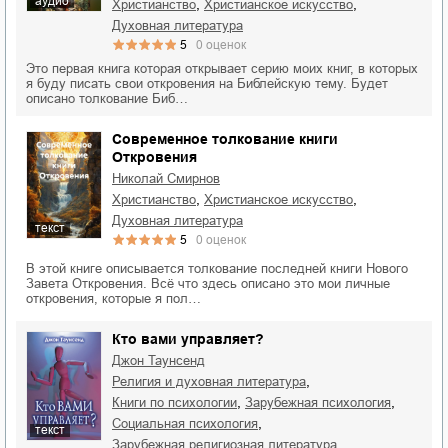
аудио
,
,
христианство
христианское искусство
духовная литература
5
0
оценок
Это первая книга которая открывает серию моих книг, в которых
я буду писать свои откровения на Библейскую тему. Будет
описано толкование Биб…
Современное толкование книги
Откровения
Николай Смирнов
,
,
христианство
христианское искусство
духовная литература
текст
5
0
оценок
В этой книге описывается толкование последней книги Нового
Завета Откровения. Всё что здесь описано это мои личные
откровения, которые я пол…
Кто вами управляет?
Джон Таунсенд
,
религия и духовная литература
,
,
книги по психологии
зарубежная психология
,
социальная психология
текст
,
зарубежная религиозная литература