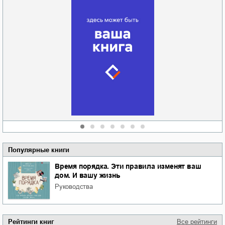
Забытая земля
Новоросии: о
Руки моей не
судьбе
отпускай
Кировоградской
области
атьяна Александровна
Алюшина
Сергей Николаевич
Сидоренко
Популярные книги
Время порядка. Эти правила изменят ваш
дом. И вашу жизнь
руководства
Рейтинги книг
Все рейтинги