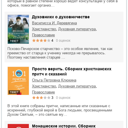
который в равной степени хорошо ведет консультации у себя в
офисе, помогает организ…
Духовники о духовничестве
Василисса И. Деревягина
,
,
христианство
духовная литература
православие
4
0
оценок
текст
Псково-Печерское старчество – это особое явление, так как
преемство от старца к ученику никогда не прерывалось.
Поэтому наставления старцев …
Просто верить. Сборник христианских
притч и сказаний
Ольга Петровна Клюкина
,
,
христианство
духовная литература
православие
текст
3
0
оценок
В этой книге собраны притчи, написанные или сказанные с
искренней, глубокой верой в Бога людьми, просвещенными
Духом Святым, – это святые му…
Монашеские истории. Сборник