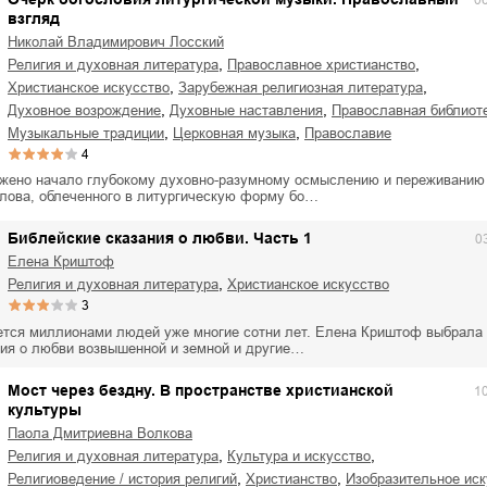
0
взгляд
Николай Владимирович Лосский
,
,
религия и духовная литература
православное христианство
,
,
христианское искусство
зарубежная религиозная литература
,
,
духовное возрождение
духовные наставления
православная библиот
,
,
музыкальные традиции
церковная музыка
православие
4
ожено начало глубокому духовно-разумному осмыслению и переживани
слова, облеченного в литургическую форму бо…
Библейские сказания о любви. Часть 1
0
Елена Криштоф
,
религия и духовная литература
христианское искусство
3
ется миллионами людей уже многие сотни лет. Елена Криштоф выбрала 
ния о любви возвышенной и земной и другие…
Мост через бездну. В пространстве христианской
1
культуры
Паола Дмитриевна Волкова
,
,
религия и духовная литература
культура и искусство
,
,
религиоведение / история религий
христианство
изобразительное ис