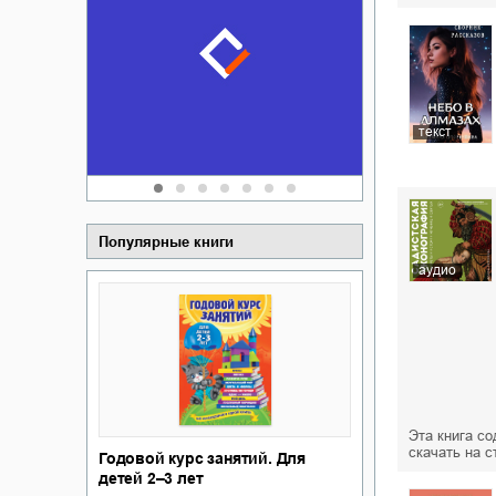
Забытая зем
пускай
о судьбе Ки
обл
а Алюшина
Сергей Никола
текст
Популярные книги
аудио
Эта книга с
скачать на с
Годовой курс занятий. Для
детей 2–3 лет