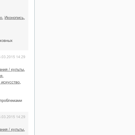
,
,
во
иконопись
рковных
6.03.2015 14:29
,
вания / культы
,
ия
,
е искусство
 проблемами
6.03.2015 14:29
,
вания / культы