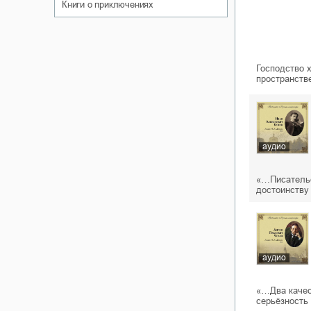
книги о приключениях
Господство 
пространств
аудио
«…Писательс
достоинству
аудио
«…Два качес
серьёзность 