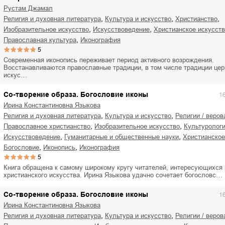
Рустам Джамал
,
,
,
религия и духовная литература
культура и искусство
христианство
,
,
изобразительное искусство
искусствоведение
христианское искусст
,
православная культура
иконография
5
Современная иконопись переживает период активного возрождения.
Восстанавливаются православные традиции, в том числе традиции це
искус…
Со-творение образа. Богословие иконы
1
Ирина Константиновна Языкова
,
,
религия и духовная литература
культура и искусство
религии / веро
,
,
православное христианство
изобразительное искусство
культуролог
,
,
искусствоведение
гуманитарные и общественные науки
христианско
,
,
богословие
иконопись
иконография
5
Книга обращена к самому широкому кругу читателей, интересующихся
христианского искусства. Ирина Языкова удачно сочетает богословс…
Со-творение образа. Богословие иконы
1
Ирина Константиновна Языкова
,
,
религия и духовная литература
культура и искусство
религии / веро