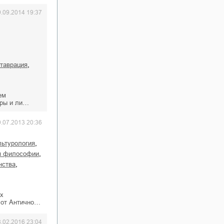
9.09.2014 19:37
,
ставрация
ем
уры и ли…
0.07.2013 20:36
,
ультурология
,
ия философии
,
нства
х
 от Антично…
8.02.2016 23:04