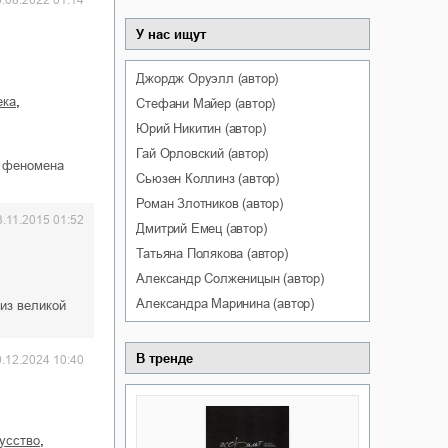
6.08.2022 01:14
У нас ищут
Джордж
Оруэлл
(автор)
,
ека
Стефани
Майер
(автор)
Юрий
Никитин
(автор)
Гай
Орловский
(автор)
ю феномена
Сьюзен
Коллинз
(автор)
Роман
Злотников
(автор)
3.11.2015 01:52
Дмитрий
Емец
(автор)
Татьяна
Полякова
(автор)
Александр
Солженицын
(автор)
Александра
Маринина
(автор)
из великой
В тренде
0.12.2024 10:40
,
кусство