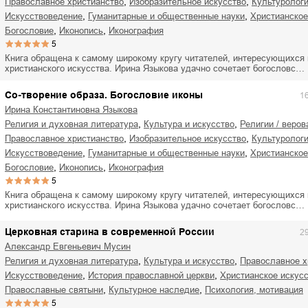
,
,
православное христианство
изобразительное искусство
культуролог
,
,
искусствоведение
гуманитарные и общественные науки
христианско
,
,
богословие
иконопись
иконография
5
Книга обращена к самому широкому кругу читателей, интересующихся
христианского искусства. Ирина Языкова удачно сочетает богословс…
Со-творение образа. Богословие иконы
1
Ирина Константиновна Языкова
,
,
религия и духовная литература
культура и искусство
религии / веро
,
,
православное христианство
изобразительное искусство
культуролог
,
,
искусствоведение
гуманитарные и общественные науки
христианско
,
,
богословие
иконопись
иконография
5
Книга обращена к самому широкому кругу читателей, интересующихся
христианского искусства. Ирина Языкова удачно сочетает богословс…
Церковная старина в современной России
2
Александр Евгеньевич Мусин
,
,
религия и духовная литература
культура и искусство
православное 
,
,
искусствоведение
история православной церкви
христианское искус
,
,
православные святыни
культурное наследие
психология, мотивация
5