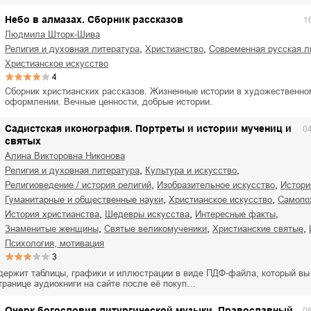
ля Новоросии:
Забытая земля Новоросии:
ровоградской
о судьбе Кировоградской
Л
Небо в алмазах. Сборник рассказов
1
асти
области
Людмила Шторк-Шива
евич Сидоренко
Сергей Николаевич Сидоренко
,
,
религия и духовная литература
христианство
современная русская л
христианское искусство
4
Сборник христианских рассказов. Жизненные истории в художественно
оформлении. Вечные ценности, добрые истории.
Садистская иконография. Портреты и истории мучениц и
0
святых
Алина Викторовна Никонова
,
,
религия и духовная литература
культура и искусство
,
,
религиоведение / история религий
изобразительное искусство
истор
,
,
гуманитарные и общественные науки
христианское искусство
самоп
,
,
,
история христианства
шедевры искусства
интересные факты
,
,
,
знаменитые женщины
святые великомученики
христианские святые
психология, мотивация
3
одержит таблицы, графики и иллюстрации в виде ПДФ-файла, который вы
транице аудиокниги на сайте после её покуп…
Очерк богословия литургической музыки. Православный