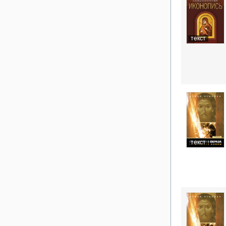
текст
текст