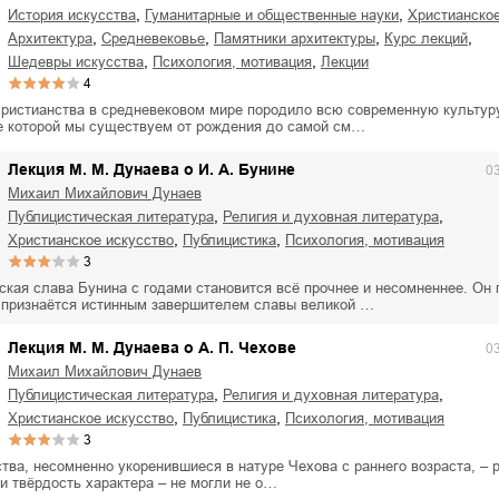
,
,
история искусства
гуманитарные и общественные науки
христианско
,
,
,
,
архитектура
Средневековье
памятники архитектуры
курс лекций
,
,
шедевры искусства
психология, мотивация
лекции
4
христианства в средневековом мире породило всю современную культуру
е которой мы существуем от рождения до самой см…
Лекция М. М. Дунаева о И. А. Бунине
0
Михаил Михайлович Дунаев
,
,
публицистическая литература
религия и духовная литература
,
,
христианское искусство
публицистика
психология, мотивация
3
кая слава Бунина с годами становится всё прочнее и несомненнее. Он 
 признаётся истинным завершителем славы великой …
Лекция М. М. Дунаева о А. П. Чехове
0
Михаил Михайлович Дунаев
,
,
публицистическая литература
религия и духовная литература
,
,
христианское искусство
публицистика
психология, мотивация
3
тва, несомненно укоренившиеся в натуре Чехова с раннего возраста, – 
и твёрдость характера – не могли не о…