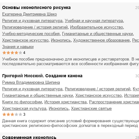
Основы иконописного рисунка
2
Екатерина Дмитриевна Шеко
,
,
религия и духовная литература
учебная и научная литература
,
,
религиоведение / история религий
изобразительное искусство
,
,
учебно-методические пособия
гуманитарные и общественные науки
,
,
,
христианское искусство
иконопись
художественное образование
ре
знания и навыки
4
Учебное пособие предназначено для иконописцев и реставраторов. В н
последовательно рассматриваются все особенности изображения фиг
Григорий Нисский. Создание канона
3
Римма Владимировна Щипина
,
,
религия и духовная литература
религиоведение / история религий
к
,
,
гуманитарные и общественные науки
христианское искусство
истор
,
,
книги по философии
история христианства
распространение христиа
,
,
христианская культура
иконопись
христианские святые
3
Данная книга содержит описание условий формирования существующи
христианских религиозно-философских догматов в переходный период
Современная иконопись
2