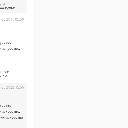
у и
 ее культ…
9.08.2015 05:53
,
кусство
,
е искусство
енную
ой см…
8.05.2022 15:55
,
кусство
,
е искусство
фия искусства