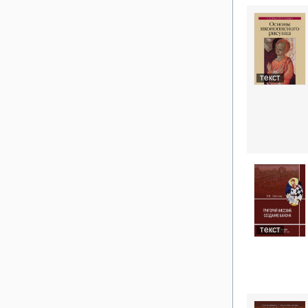
текст
текст