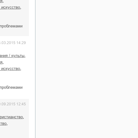
,
ия
,
е искусство
 проблемами
6.03.2015 14:29
,
вания / культы
,
ия
,
е искусство
 проблемами
9.09.2015 12:45
,
христианство
,
ство