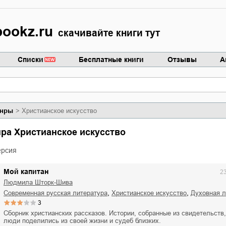
ookz.ru
скачивайте книги тут
Списки
Бесплатные книги
Отзывы
А
нры
Христианское искусство
нра Христианское искусство
ерсия
Мой капитан
2
Людмила Шторк-Шива
,
,
современная русская литература
христианское искусство
духовная 
3
Сборник христианских рассказов. Истории, собранные из свидетельств
люди поделились из своей жизни и судеб близких.