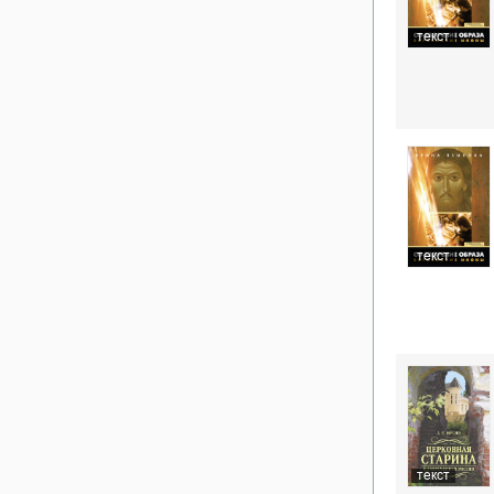
текст
текст
текст