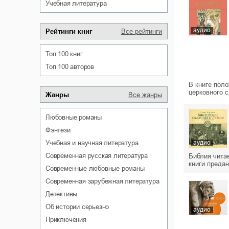
учебная литература
аудио
Рейтинги книг
Все рейтинги
Топ 100 книг
Топ 100 авторов
В книге пол
церковного 
Жанры
Все жанры
любовные романы
фэнтези
аудио
учебная и научная литература
современная русская литература
Библия чита
книги преда
современные любовные романы
современная зарубежная литература
детективы
об истории серьезно
аудио
приключения