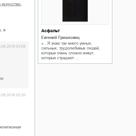
,
е искусство
, в
Асфальт
Евгений Гришковец
«…Я знаю так много умных,
3.05.2016 03:09
сильных, трудолюбивых людей,
которые очень сложно живут,
которые страдают …
по
3.05.2016 03:20
религиозная