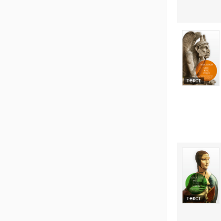
текст
текст