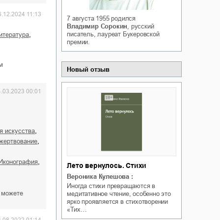
Белая ворона на факультете
ичный интерес
6.12.2024 11:13
Теней
7 августа 1955
родился
Ольга Вечная
Владимир Сорокин
, русский
Оксана Гринберга
,
писатель, лауреат Букеровской
итература
премии.
м
Новый отзыв
4.03.2023 00:01
,
ия искусства
,
ожертвование
,
иконография
Лето вернулось. Стихи
Вероника Кулешова
:
Иногда стихи превращаются в
 можете
медитативное чтение, особенно это
ярко проявляется в стихотворении
«Тих…