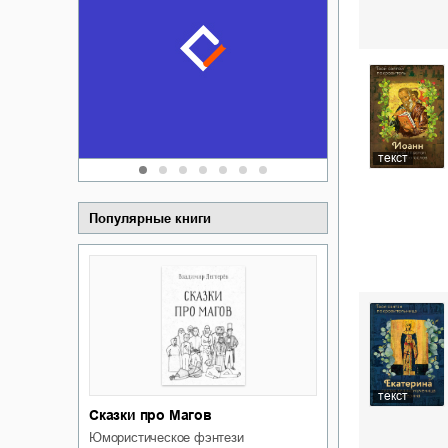
Забытая зем
пускай
о судьбе Ки
обл
а Алюшина
Сергей Никола
текст
Популярные книги
текст
Сказки про Магов
юмористическое фэнтези