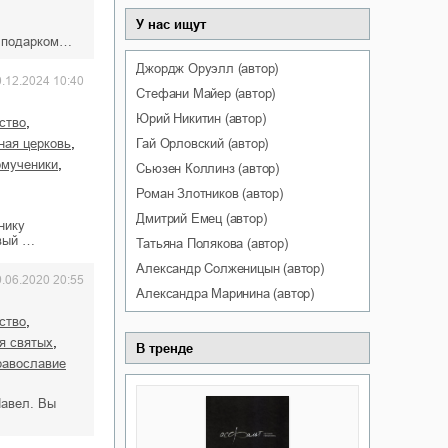
У нас ищут
м подарком…
Джордж
Оруэлл
(автор)
0.12.2024 10:40
Стефани
Майер
(автор)
Юрий
Никитин
(автор)
,
ство
,
Гай
Орловский
(автор)
ная церковь
,
омученики
Сьюзен
Коллинз
(автор)
Роман
Злотников
(автор)
Дмитрий
Емец
(автор)
нику
ивый …
Татьяна
Полякова
(автор)
Александр
Солженицын
(автор)
9.06.2020 20:55
Александра
Маринина
(автор)
,
ство
,
ия святых
В тренде
православие
Павел. Вы