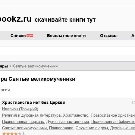
ookz.ru
скачивайте книги тут
Списки
Бесплатные книги
Отзывы
А
нры
Святые великомученики
анра Святые великомученики
ерсия
Христианства нет без Церкви
1
Иларион (Троицкий)
,
,
религия и духовная литература
христианство
православное христиан
,
,
православная церковь
духовные наставления
православная библиот
,
,
,
святые великомученики
православие
служение людям
духовные на
4