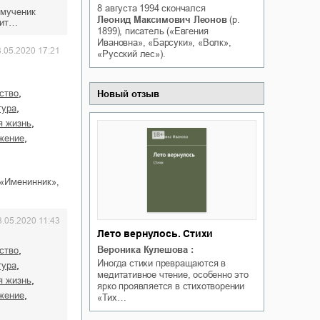
8 августа 1994
скончался
Белая ворона на факультете
омученик
ичный интерес
Леонид Максимович Леонов
(р.
лит…
Теней
1899), писатель («Евгения
Ольга Вечная
Ивановна», «Барсуки», «Волк»,
Оксана Гринберга
3.05.2020 17:21
«Русский лес»).
,
ство
Новый отзыв
,
тура
,
я жизнь
,
ужение
 «Именинник»,
3.05.2020 11:43
Лето вернулось. Стихи
Вероника Кулешова
:
,
ство
Иногда стихи превращаются в
,
тура
медитативное чтение, особенно это
,
я жизнь
ярко проявляется в стихотворении
,
ужение
«Тих…