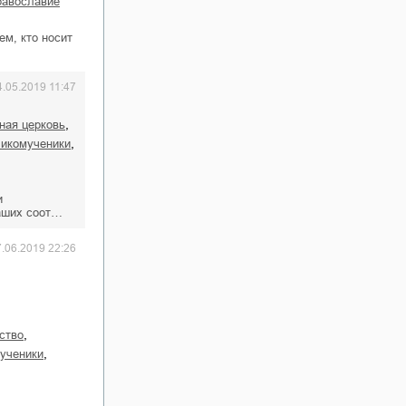
православие
ем, кто носит
4.05.2019 11:47
,
вная церковь
,
ликомученики
и
наших соот…
7.06.2019 22:26
,
ство
,
мученики