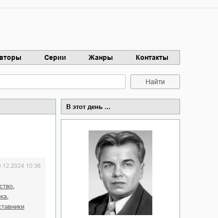
вторы
Серии
Жанры
Контакты
Найти
В этот день ...
0.12.2024 10:36
,
ство
,
ека
ставники