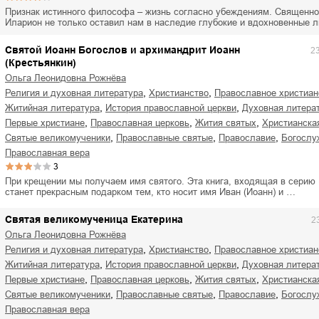
ля Новоросии:
Забытая земля Новоросии:
Признак истинного философа – жизнь согласно убеждениям. Священн
ровоградской
о судьбе Кировоградской
Л
Иларион не только оставил нам в наследие глубокие и вдохновенные 
асти
области
евич Сидоренко
Святой Иоанн Богослов и архимандрит Иоанн
Сергей Николаевич Сидоренко
2
(Крестьянкин)
Ольга Леонидовна Рожнёва
,
,
религия и духовная литература
христианство
православное христиан
,
,
житийная литература
история православной церкви
духовная литера
,
,
,
первые христиане
православная церковь
жития святых
христианска
,
,
,
святые великомученики
православные святые
православие
богосл
православная вера
3
При крещении мы получаем имя святого. Эта книга, входящая в серию
станет прекрасным подарком тем, кто носит имя Иван (Иоанн) и …
Святая великомученица Екатерина
2
Ольга Леонидовна Рожнёва
,
,
религия и духовная литература
христианство
православное христиан
,
,
житийная литература
история православной церкви
духовная литера
,
,
,
первые христиане
православная церковь
жития святых
христианска
,
,
,
святые великомученики
православные святые
православие
богосл
православная вера