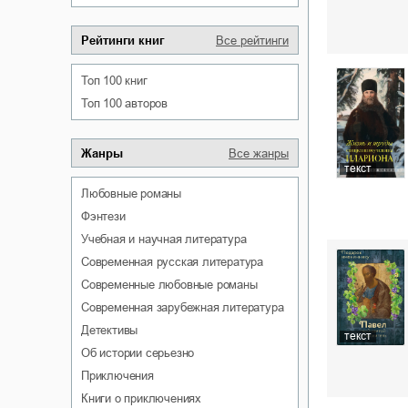
Рейтинги книг
Все рейтинги
Топ 100 книг
Топ 100 авторов
Жанры
Все жанры
текст
любовные романы
фэнтези
учебная и научная литература
современная русская литература
современные любовные романы
современная зарубежная литература
детективы
текст
об истории серьезно
приключения
книги о приключениях