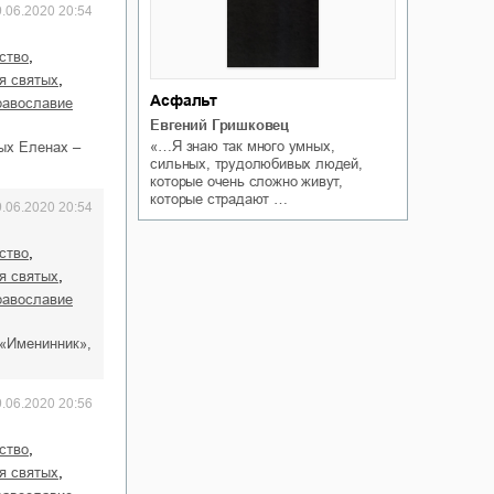
9.06.2020 20:54
,
ство
,
ия святых
Асфальт
православие
Евгений Гришковец
«…Я знаю так много умных,
тых Еленах –
сильных, трудолюбивых людей,
которые очень сложно живут,
которые страдают …
9.06.2020 20:54
,
ство
,
ия святых
православие
 «Именинник»,
9.06.2020 20:56
,
ство
,
ия святых