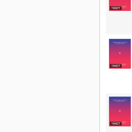
текст
текст
текст