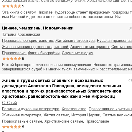
,
,
,
христианская жизнь
святые великомученики
христианские святые
5
Эта книга о святом Николае Чудотворце станет прекрасным подарком т
имя Николай и для кого он является небесным покровителем. Вы…
Ценнее, чем жизнь. Новомученики
0
Татьяна Краснянская
,
,
православное христианство
житийная литература
Русская правосла
,
,
жизнеописания церковных деятелей
архивные материалы
святые ве
,
,
православие
факты биографии
служение людям
5
В этой брошюре – жизнеописания новомучеников. Несколько трагическ
завершившихся судеб из многих тысяч замученных и расcтрелянных 
Жизнь и труды святых славных и всехвальных
0
двенадцати Апостолов Господних, семидесяти меньших
апостолов и прочих равноапостольных благовестников
Христовых, равноапостольных жен и жен мироносиц
С. С-кий
,
,
религия и духовная литература
христианство
православное христиан
,
,
,
житийная литература
жития святых
история Церкви
святые велико
,
,
православные святые
христианские святые
православие
5