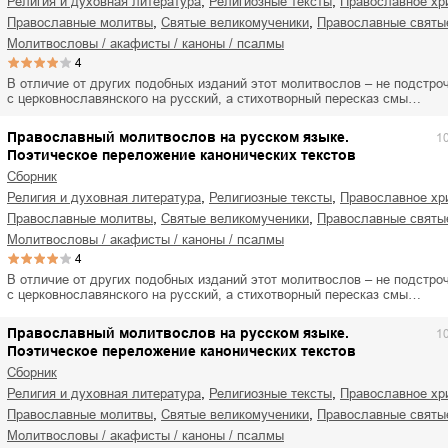
,
,
религия и духовная литература
религиозные тексты
православное хр
,
,
православные молитвы
святые великомученики
православные святы
молитвословы / акафисты / каноны / псалмы
4
В отличие от других подобных изданий этот молитвослов – не подстро
с церковнославянского на русский, а стихотворный пересказ смы…
Православный молитвослов на русском языке.
1
Поэтическое переложение канонических текстов
Сборник
,
,
религия и духовная литература
религиозные тексты
православное хр
,
,
православные молитвы
святые великомученики
православные святы
молитвословы / акафисты / каноны / псалмы
4
В отличие от других подобных изданий этот молитвослов – не подстро
с церковнославянского на русский, а стихотворный пересказ смы…
Православный молитвослов на русском языке.
1
Поэтическое переложение канонических текстов
Сборник
,
,
религия и духовная литература
религиозные тексты
православное хр
,
,
православные молитвы
святые великомученики
православные святы
молитвословы / акафисты / каноны / псалмы