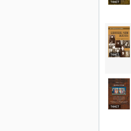
текст
текст
текст