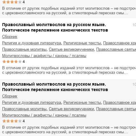
4
В отличие от других подобных изданий этот молитвослов – не подстро
с церковнославянского на русский, а стихотворный пересказ смы…
Православный молитвослов на русском языке.
1
Поэтическое переложение канонических текстов
Сборник
,
,
религия и духовная литература
религиозные тексты
православное хр
,
,
православные молитвы
святые великомученики
православные святы
молитвословы / акафисты / каноны / псалмы
4
В отличие от других подобных изданий этот молитвослов – не подстро
с церковнославянского на русский, а стихотворный пересказ смы…
Православный молитвослов на русском языке.
1
Поэтическое переложение канонических текстов
Сборник
,
,
религия и духовная литература
религиозные тексты
православное хр
,
,
православные молитвы
святые великомученики
православные святы
молитвословы / акафисты / каноны / псалмы
4
В отличие от других подобных изданий этот молитвослов – не подстро
с церковнославянского на русский, а стихотворный пересказ смы…