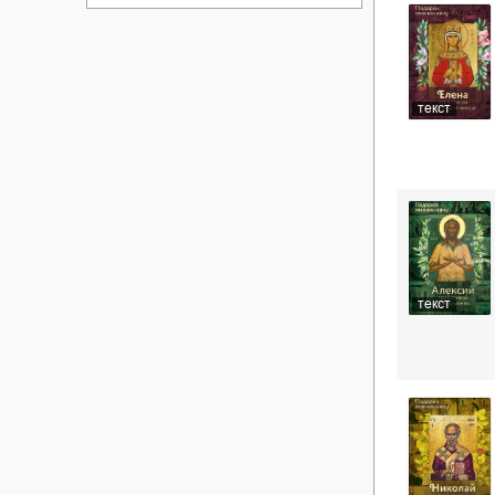
текст
текст