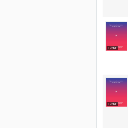
текст
текст