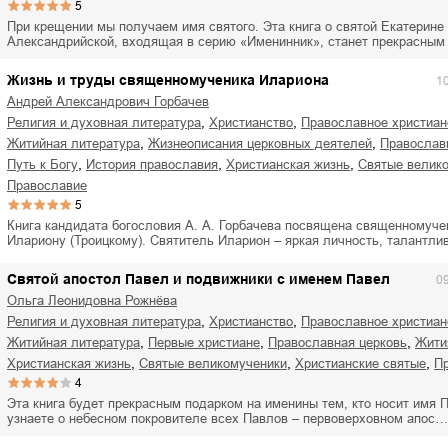
5
При крещении мы получаем имя святого. Эта книга о святой Екатерине
Александрийской, входящая в серию «Именинник», станет прекрасны
Жизнь и труды священномученика Илариона
1
Андрей Александрович Горбачев
,
,
религия и духовная литература
христианство
православное христиан
,
,
житийная литература
жизнеописания церковных деятелей
православ
,
,
,
путь к Богу
история православия
христианская жизнь
святые велик
православие
5
Книга кандидата богословия А. А. Горбачева посвящена священномуче
Илариону (Троицкому). Святитель Иларион – яркая личность, талантл
Святой апостол Павел и подвижники с именем Павел
0
Ольга Леонидовна Рожнёва
,
,
религия и духовная литература
христианство
православное христиан
,
,
,
житийная литература
первые христиане
православная церковь
жит
,
,
,
христианская жизнь
святые великомученики
христианские святые
4
Эта книга будет прекрасным подарком на именины тем, кто носит имя 
узнаете о небесном покровителе всех Павлов – первоверховном апос…