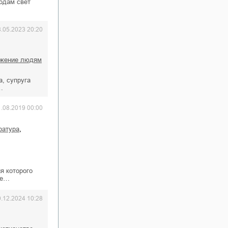
родам свет
8.05.2023 20:20
ужение людям
, супруга
…
1.08.2019 00:00
,
ратура
я которого
ве…
0.12.2024 10:28