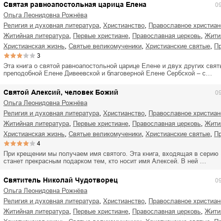
Святая равноапостольная царица Елена
0
Ольга Леонидовна Рожнёва
,
,
религия и духовная литература
христианство
православное христиан
,
,
,
житийная литература
первые христиане
православная церковь
жит
,
,
,
христианская жизнь
святые великомученики
христианские святые
3
Эта книга о святой равноапостольной царице Елене и двух других свя
преподобной Елене Дивеевской и благоверной Елене Сербской – с…
Святой Алексий, человек Божий
0
Ольга Леонидовна Рожнёва
,
,
религия и духовная литература
христианство
православное христиан
,
,
,
житийная литература
первые христиане
православная церковь
жит
,
,
,
христианская жизнь
святые великомученики
христианские святые
4
При крещении мы получаем имя святого. Эта книга, входящая в серию
станет прекрасным подарком тем, кто носит имя Алексей. В ней …
Святитель Николай Чудотворец
0
Ольга Леонидовна Рожнёва
,
,
религия и духовная литература
христианство
православное христиан
,
,
,
житийная литература
первые христиане
православная церковь
жит