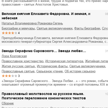
В книге рассказывается о жизни, трудах и подвигах тех, кто принес на
православия – святых Апостолов Христовых.
Великая княгиня Елизавета Федоровна. И земная, и
0
небесная
Наталья Владимировна Романова-Сегень
,
,
,
биографии и мемуары
святые великомученики
факты биографии
сл
4
Преподобномученица Елисавета, великая княгиня Елизавета Федоровна
московского генерал-губернатора Сергея Александровича Романова, с
Звезда Серафима Саровского… Звезда любви…
3
Лора Козловская
,
,
православное христианство
историческая литература
житийная лите
,
,
,
жития русских святых
исторические факты
святые великомученики
,
,
православные святые
серьезное чтение
об истории серьезно
3
«Звезда Серафима Саровского… Звезда Любви…» – это роман, событи
охватывают огромный промежуток времени – со второй половины XIX 
Православный молитвослов на русском языке.
1
Поэтическое переложение канонических текстов
Сборник