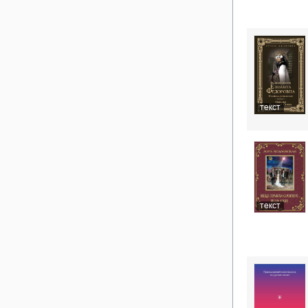
текст
текст