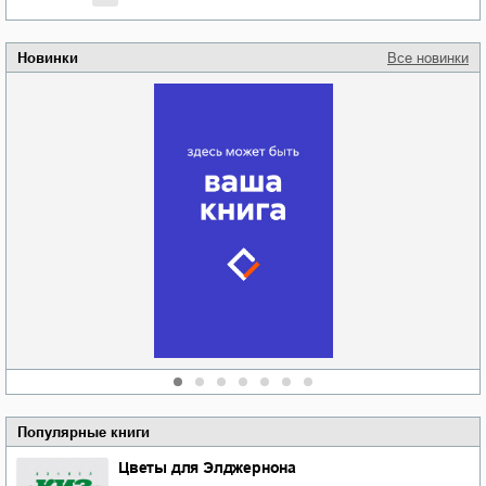
Новинки
Все новинки
Забытая земля
Новоросии: о
Руки моей не
судьбе
отпускай
Кировоградской
области
атьяна Александровна
Алюшина
Сергей Николаевич
Сидоренко
Популярные книги
Цветы для Элджернона