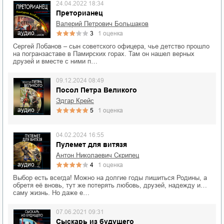
24.04.2022 18:34
Преторианец
Валерий Петрович Большаков
аудио
3
1
оценка
Сергей Лобанов – сын советского офицера, чье детство прошло
на погранзаставе в Памирских горах. Там он нашел верных
друзей и вместе с ними п…
09.12.2024 08:49
Посол Петра Великого
Эдгар Крейс
аудио
5
1
оценка
04.02.2024 16:55
Пулемет для витязя
Антон Николаевич Скрипец
аудио
4
1
оценка
Выбор есть всегда! Можно на долгие годы лишиться Родины, а
обретя её вновь, тут же потерять любовь, друзей, надежду и…
саму жизнь. Но даже е…
07.06.2021 09:31
Сыскарь из будущего