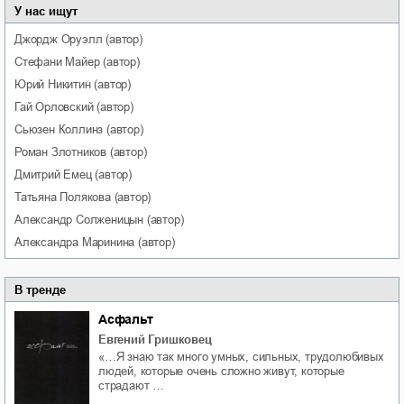
У нас ищут
Джордж
Оруэлл
(автор)
Стефани
Майер
(автор)
Юрий
Никитин
(автор)
Гай
Орловский
(автор)
Сьюзен
Коллинз
(автор)
Роман
Злотников
(автор)
Дмитрий
Емец
(автор)
Татьяна
Полякова
(автор)
Александр
Солженицын
(автор)
Александра
Маринина
(автор)
В тренде
Асфальт
Евгений Гришковец
«…Я знаю так много умных, сильных, трудолюбивых
людей, которые очень сложно живут, которые
страдают …