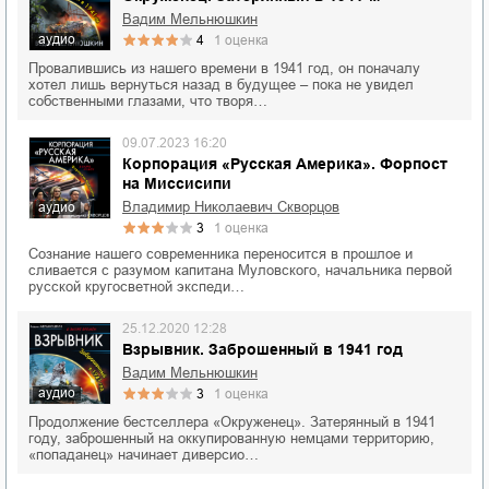
Вадим Мельнюшкин
аудио
4
1
оценка
Провалившись из нашего времени в 1941 год, он поначалу
хотел лишь вернуться назад в будущее – пока не увидел
собственными глазами, что творя…
09.07.2023 16:20
Корпорация «Русская Америка». Форпост
на Миссисипи
Владимир Николаевич Скворцов
аудио
3
1
оценка
Сознание нашего современника переносится в прошлое и
сливается с разумом капитана Муловского, начальника первой
русской кругосветной экспеди…
25.12.2020 12:28
Взрывник. Заброшенный в 1941 год
Вадим Мельнюшкин
аудио
3
1
оценка
Продолжение бестселлера «Окруженец». Затерянный в 1941
году, заброшенный на оккупированную немцами территорию,
«попаданец» начинает диверсио…