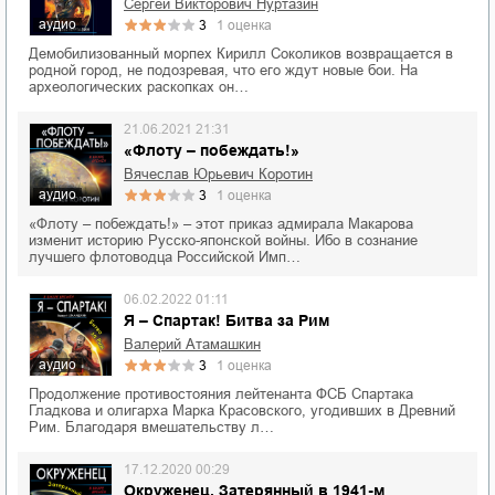
Сергей Викторович Нуртазин
аудио
3
1
оценка
Демобилизованный морпех Кирилл Соколиков возвращается в
родной город, не подозревая, что его ждут новые бои. На
археологических раскопках он…
21.06.2021 21:31
«Флоту – побеждать!»
Вячеслав Юрьевич Коротин
аудио
3
1
оценка
«Флоту – побеждать!» – этот приказ адмирала Макарова
изменит историю Русско-японской войны. Ибо в сознание
лучшего флотоводца Российской Имп…
06.02.2022 01:11
Я – Спартак! Битва за Рим
Валерий Атамашкин
аудио
3
1
оценка
Продолжение противостояния лейтенанта ФСБ Спартака
Гладкова и олигарха Марка Красовского, угодивших в Древний
Рим. Благодаря вмешательству л…
17.12.2020 00:29
Окруженец. Затерянный в 1941-м