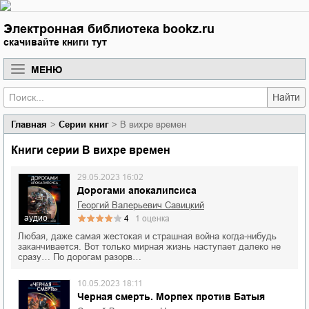
Электронная библиотека bookz.ru
скачивайте книги тут
МЕНЮ
Найти
Главная
Серии книг
В вихре времен
Книги серии В вихре времен
29.05.2023 16:02
Дорогами апокалипсиса
Георгий Валерьевич Савицкий
аудио
4
1
оценка
Любая, даже самая жестокая и страшная война когда-нибудь
заканчивается. Вот только мирная жизнь наступает далеко не
сразу… По дорогам разорв…
10.05.2023 18:11
Черная смерть. Морпех против Батыя