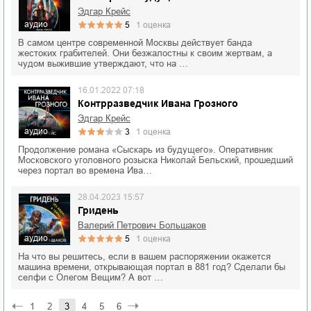
Эдгар Крейс
аудио
5
1
оценка
В самом центре современной Москвы действует банда
жестоких грабителей. Они безжалостны к своим жертвам, а
чудом выжившие утверждают, что на …
16.01.2022 07:18
Контрразведчик Ивана Грозного
Эдгар Крейс
аудио
3
1
оценка
Продолжение романа «Сыскарь из будущего». Оперативник
Московского уголовного розыска Николай Бельский, прошедший
через портал во времена Ива…
28.04.2023 15:57
Гридень
Валерий Петрович Большаков
аудио
5
1
оценка
На что вы решитесь, если в вашем распоряжении окажется
машина времени, открывающая портал в 881 год? Сделали бы
селфи с Олегом Вещим? А вот …
1
2
3
4
5
6