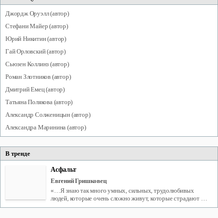
Джордж
Оруэлл
(автор)
Стефани
Майер
(автор)
Юрий
Никитин
(автор)
Гай
Орловский
(автор)
Сьюзен
Коллинз
(автор)
Роман
Злотников
(автор)
Дмитрий
Емец
(автор)
Татьяна
Полякова
(автор)
Александр
Солженицын
(автор)
Александра
Маринина
(автор)
В тренде
Асфальт
Евгений Гришковец
«…Я знаю так много умных, сильных, трудолюбивых
людей, которые очень сложно живут, которые страдают …