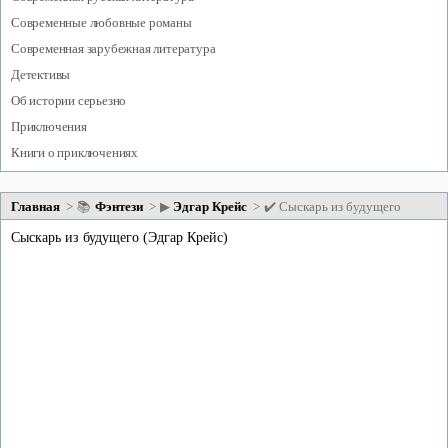
современные любовные романы
современная зарубежная литература
детективы
об истории серьезно
приключения
книги о приключениях
Главная
📚
фэнтези
▶
Эдгар Крейс
✔️
Сыскарь из будущего
Сыскарь из будущего (Эдгар Крейс)