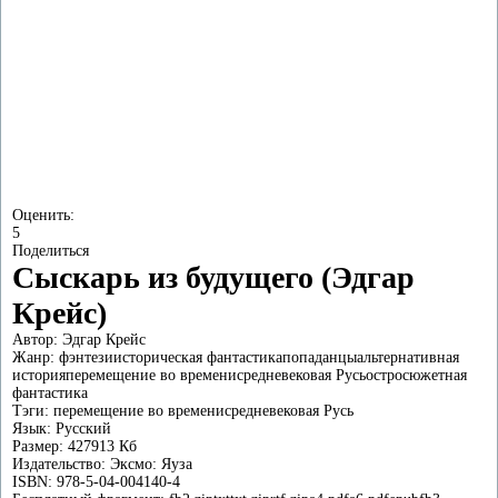
Оценить:
5
Поделиться
Сыскарь из будущего (Эдгар
Крейс)
Автор:
Эдгар Крейс
Жанр:
фэнтези
историческая фантастика
попаданцы
альтернативная
история
перемещение во времени
средневековая Русь
остросюжетная
фантастика
Тэги:
перемещение во времени
средневековая Русь
Язык:
Русский
Размер:
427913 Кб
Издательство:
Эксмо: Яуза
ISBN:
978-5-04-004140-4