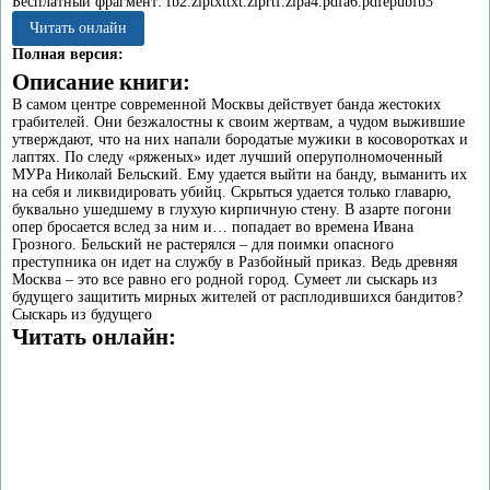
Бесплатный фрагмент:
fb2.zip
txt
txt.zip
rtf.zip
a4.pdf
a6.pdf
epub
fb3
Читать онлайн
Полная версия:
Описание книги:
В самом центре современной Москвы действует банда жестоких
грабителей. Они безжалостны к своим жертвам, а чудом выжившие
утверждают, что на них напали бородатые мужики в косоворотках и
лаптях. По следу «ряженых» идет лучший оперуполномоченный
МУРа Николай Бельский. Ему удается выйти на банду, выманить их
на себя и ликвидировать убийц. Скрыться удается только главарю,
буквально ушедшему в глухую кирпичную стену. В азарте погони
опер бросается вслед за ним и… попадает во времена Ивана
Грозного. Бельский не растерялся – для поимки опасного
преступника он идет на службу в Разбойный приказ. Ведь древняя
Москва – это все равно его родной город. Сумеет ли сыскарь из
будущего защитить мирных жителей от расплодившихся бандитов?
Сыскарь из будущего
Читать онлайн: