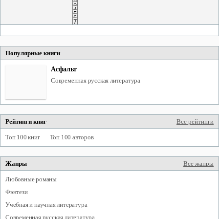
2
3
4
5
6
7
Популярные книги
Асфальт
современная русская литература
Рейтинги книг
Все рейтинги
Топ 100 книг
Топ 100 авторов
Жанры
Все жанры
любовные романы
фэнтези
учебная и научная литература
современная русская литература