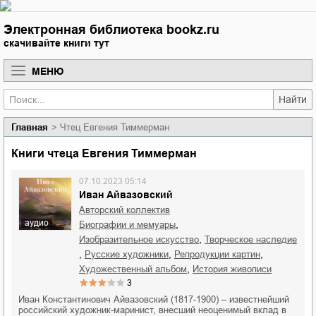
Электронная библиотека bookz.ru
скачивайте книги тут
МЕНЮ
Найти
Главная
Чтец Евгения Тиммерман
Книги чтеца Евгения Тиммерман
07.10.2023 05:14
Иван Айвазовский
Авторский коллектив
аудио
,
биографии и мемуары
,
изобразительное искусство
творческое наследие
,
,
,
русские художники
репродукции картин
,
художественный альбом
история живописи
3
Иван Константинович Айвазовский (1817-1900) – известнейший
российский художник-маринист, внесший неоценимый вклад в