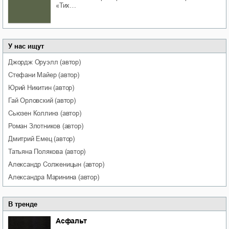
«Тих…
У нас ищут
Джордж
Оруэлл
(автор)
Стефани
Майер
(автор)
Юрий
Никитин
(автор)
Гай
Орловский
(автор)
Сьюзен
Коллинз
(автор)
Роман
Злотников
(автор)
Дмитрий
Емец
(автор)
Татьяна
Полякова
(автор)
Александр
Солженицын
(автор)
Александра
Маринина
(автор)
В тренде
Асфальт