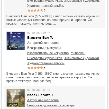
,
,
биографии художников
знаменитые художники
художественный альбом
5
Винсента Ван Гога (1853–1890) смело можно назвать одним из
самых известных живописцев всех времен и народов. Он
прожил тяжелую, полную бед, …
07.10.2023 05:14
Винсент Ван Гог
Авторский коллектив
аудио
,
биографии и мемуары
,
,
изобразительное искусство
живопись
,
,
биографии художников
знаменитые художники
художественный альбом
5
Винсента Ван Гога (1853–1890) смело можно назвать одним из
самых известных живописцев всех времен и народов. Он
прожил тяжелую, полную бед, …
07.10.2023 05:14
Исаак Левитан
Авторский коллектив
аудио
,
религия и духовная литература