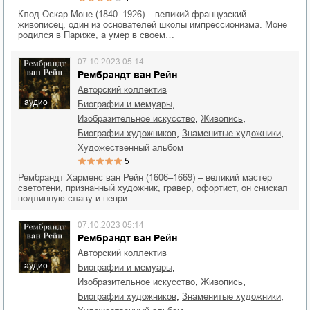
Клод Оскар Моне (1840–1926) – великий французский
живописец, один из основателей школы импрессионизма. Моне
родился в Париже, а умер в своем…
07.10.2023 05:14
Рембрандт ван Рейн
Авторский коллектив
аудио
,
биографии и мемуары
,
,
изобразительное искусство
живопись
,
,
биографии художников
знаменитые художники
художественный альбом
5
Рембрандт Харменс ван Рейн (1606–1669) – великий мастер
светотени, признанный художник, гравер, офортист, он снискал
подлинную славу и непри…
07.10.2023 05:14
Рембрандт ван Рейн
Авторский коллектив
аудио
,
биографии и мемуары
,
,
изобразительное искусство
живопись
,
,
биографии художников
знаменитые художники