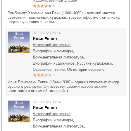
художественный альбом
5
Рембрандт Харменс ван Рейн (1606–1669) – великий мастер
светотени, признанный художник, гравер, офортист, он снискал
подлинную славу и непри…
07.10.2023 05:14
Илья Репин
Авторский коллектив
аудио
,
биографии и мемуары
,
документальная литература
,
,
биографии художников
русские художники
,
серьезное чтение
об истории серьезно
3
Илья Ефимович Репин (1844–1930) – одна из ключевых фигур
русского реализма. Он известен своими историческими
полотнами и огромной галереей п…
07.10.2023 05:14
Илья Репин
Авторский коллектив
аудио
,
биографии и мемуары
,
документальная литература