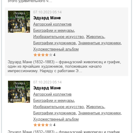
этого удивительного ч…
07.10.2023 05:14
Эдуард Мане
Авторский коллектив
аудио
,
биографии и мемуары
,
,
изобразительное искусство
живопись
,
,
биографии художников
знаменитые художники
художественный альбом
4
Эдуард Мане (1832–1883) – французский живописец и график,
один из ярчайших художников, положивших начало
импрессионизму. Наряду с работами Э…
07.10.2023 05:14
Эдуард Мане
Авторский коллектив
аудио
,
биографии и мемуары
,
,
изобразительное искусство
живопись
,
,
биографии художников
знаменитые художники
художественный альбом
4
Эдуард Мане (1832–1883) – французский живописец и график,