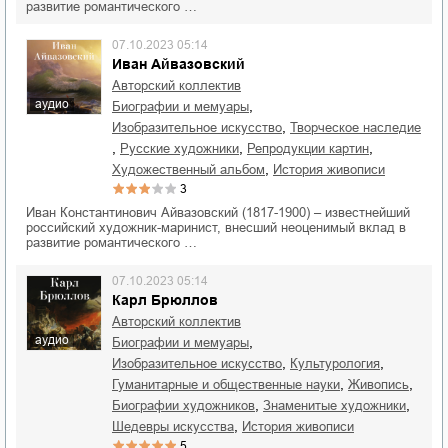
развитие романтического …
07.10.2023 05:14
Иван Айвазовский
Авторский коллектив
аудио
,
биографии и мемуары
,
изобразительное искусство
творческое наследие
,
,
,
русские художники
репродукции картин
,
художественный альбом
история живописи
3
Иван Константинович Айвазовский (1817-1900) – известнейший
российский художник-маринист, внесший неоценимый вклад в
развитие романтического …
07.10.2023 05:14
Карл Брюллов
Авторский коллектив
аудио
,
биографии и мемуары
,
,
изобразительное искусство
культурология
,
,
гуманитарные и общественные науки
живопись
,
,
биографии художников
знаменитые художники
,
шедевры искусства
история живописи
5