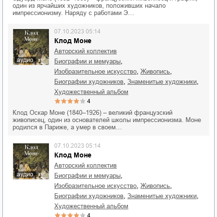
один из ярчайших художников, положивших начало
импрессионизму. Наряду с работами Э…
07.10.2023 05:14
Клод Моне
Авторский коллектив
аудио
,
биографии и мемуары
,
,
изобразительное искусство
живопись
,
,
биографии художников
знаменитые художники
художественный альбом
4
Клод Оскар Моне (1840–1926) – великий французский
живописец, один из основателей школы импрессионизма. Моне
родился в Париже, а умер в своем…
07.10.2023 05:14
Клод Моне
Авторский коллектив
аудио
,
биографии и мемуары
,
,
изобразительное искусство
живопись
,
,
биографии художников
знаменитые художники
художественный альбом
4