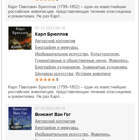
Карл Павлович Брюллов (1799–1852) – один из известнейших
российских живописцев, представляющих течение классицизма
и романтизма. Не раз Карл…
07.10.2023 05:14
Карл Брюллов
Авторский коллектив
аудио
,
биографии и мемуары
,
,
изобразительное искусство
культурология
,
,
гуманитарные и общественные науки
живопись
,
,
биографии художников
знаменитые художники
,
шедевры искусства
история живописи
5
Карл Павлович Брюллов (1799–1852) – один из известнейших
российских живописцев, представляющих течение классицизма
и романтизма. Не раз Карл…
07.10.2023 05:14
Винсент Ван Гог
Авторский коллектив
аудио
,
биографии и мемуары
,
,
изобразительное искусство
живопись