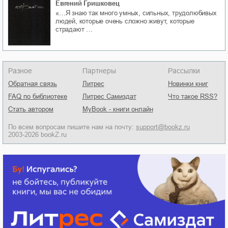
Евгений Гришковец
«…Я знаю так много умных, сильных, трудолюбивых
людей, которые очень сложно живут, которые
страдают …
Разное
Партнеры
Рассылки
Обратная связь
Литрес
Новинки книг
FAQ по библиотеке
Литрес Самиздат
Что такое RSS?
Стать автором
MyBook - книги онлайн
По всем вопросам пишите нам на почту:
support@bookz.ru
2003-2026 bookZ.ru