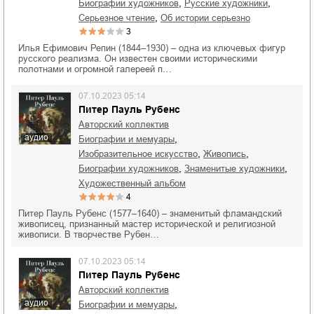
,
,
биографии художников
русские художники
,
серьезное чтение
об истории серьезно
3
Илья Ефимович Репин (1844–1930) – одна из ключевых фигур
русского реализма. Он известен своими историческими
полотнами и огромной галереей п…
07.10.2023 05:14
Питер Пауль Рубенс
Авторский коллектив
аудио
,
биографии и мемуары
,
,
изобразительное искусство
живопись
,
,
биографии художников
знаменитые художники
художественный альбом
4
Питер Пауль Рубенс (1577–1640) – знаменитый фламандский
живописец, признанный мастер исторической и религиозной
живописи. В творчестве Рубен…
07.10.2023 05:14
Питер Пауль Рубенс
Авторский коллектив
аудио
,
биографии и мемуары