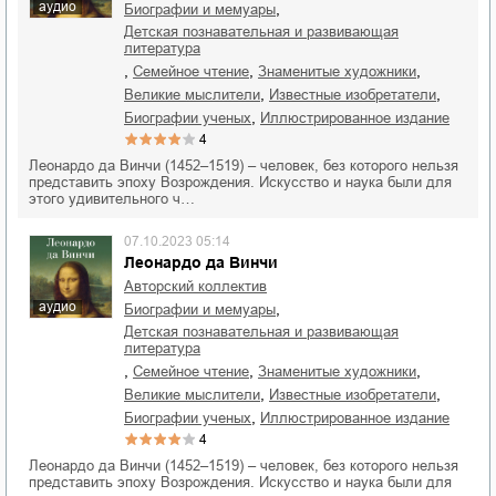
аудио
,
биографии и мемуары
детская познавательная и развивающая
литература
,
,
,
семейное чтение
знаменитые художники
,
,
великие мыслители
известные изобретатели
,
биографии ученых
иллюстрированное издание
4
Леонардо да Винчи (1452–1519) – человек, без которого нельзя
представить эпоху Возрождения. Искусство и наука были для
этого удивительного ч…
07.10.2023 05:14
Леонардо да Винчи
Авторский коллектив
аудио
,
биографии и мемуары
детская познавательная и развивающая
литература
,
,
,
семейное чтение
знаменитые художники
,
,
великие мыслители
известные изобретатели
,
биографии ученых
иллюстрированное издание
4
Леонардо да Винчи (1452–1519) – человек, без которого нельзя
представить эпоху Возрождения. Искусство и наука были для