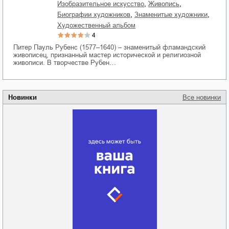
,
,
изобразительное искусство
живопись
,
,
биографии художников
знаменитые художники
художественный альбом
4
Питер Пауль Рубенс (1577–1640) – знаменитый фламандский
живописец, признанный мастер исторической и религиозной
живописи. В творчестве Рубен…
Новинки
Все новинки
Забытая земля
Новоросии: о
Руки моей не
судьбе
отпускай
Кировоградской
области
атьяна Александровна
Алюшина
Сергей Николаевич
Сидоренко