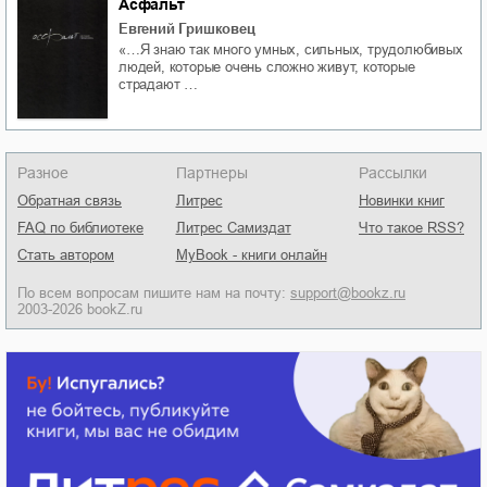
Асфальт
Евгений Гришковец
«…Я знаю так много умных, сильных, трудолюбивых
людей, которые очень сложно живут, которые
страдают …
Разное
Партнеры
Рассылки
Обратная связь
Литрес
Новинки книг
FAQ по библиотеке
Литрес Самиздат
Что такое RSS?
Стать автором
MyBook - книги онлайн
По всем вопросам пишите нам на почту:
support@bookz.ru
2003-2026 bookZ.ru