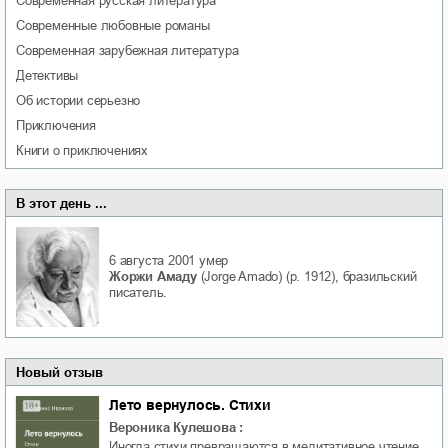
современная русская литература
современные любовные романы
современная зарубежная литература
детективы
об истории серьезно
приключения
книги о приключениях
В этот день ...
6 августа 2001
умер
Жоржи Амаду
(Jorge Amado) (р. 1912), бразильский
писатель.
Новый отзыв
Лето вернулось. Стихи
Вероника Кулешова
:
Иногда стихи превращаются в медитативное чтение,