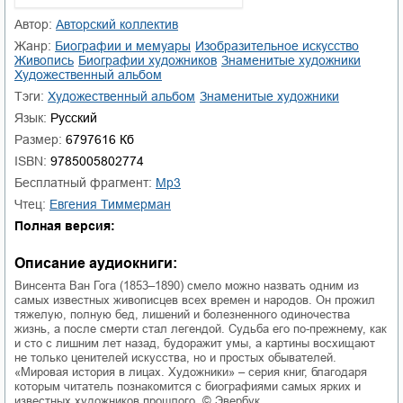
01.mp3
25:10
Автор:
Авторский коллектив
Жанр:
биографии и мемуары
изобразительное искусство
02.mp3
20:50
живопись
биографии художников
знаменитые художники
художественный альбом
03.mp3
14:00
Тэги:
художественный альбом
знаменитые художники
Язык:
Русский
Размер:
6797616 Кб
ISBN:
9785005802774
Бесплатный фрагмент:
mp3
Чтец:
Евгения Тиммерман
Полная версия:
Описание аудиокниги:
Винсента Ван Гога (1853–1890) смело можно назвать одним из
самых известных живописцев всех времен и народов. Он прожил
тяжелую, полную бед, лишений и болезненного одиночества
жизнь, а после смерти стал легендой. Судьба его по-прежнему, как
и сто с лишним лет назад, будоражит умы, а картины восхищают
не только ценителей искусства, но и простых обывателей.
«Мировая история в лицах. Художники» – серия книг, благодаря
которым читатель познакомится с биографиями самых ярких и
известных художников прошлого. © Эвербук