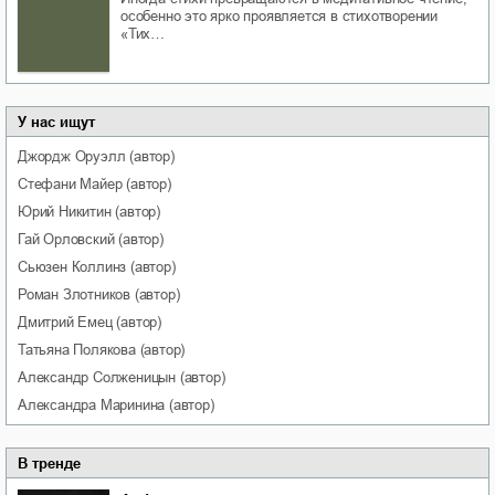
особенно это ярко проявляется в стихотворении
«Тих…
У нас ищут
Джордж
Оруэлл
(автор)
Стефани
Майер
(автор)
Юрий
Никитин
(автор)
Гай
Орловский
(автор)
Сьюзен
Коллинз
(автор)
Роман
Злотников
(автор)
Дмитрий
Емец
(автор)
Татьяна
Полякова
(автор)
Александр
Солженицын
(автор)
Александра
Маринина
(автор)
В тренде