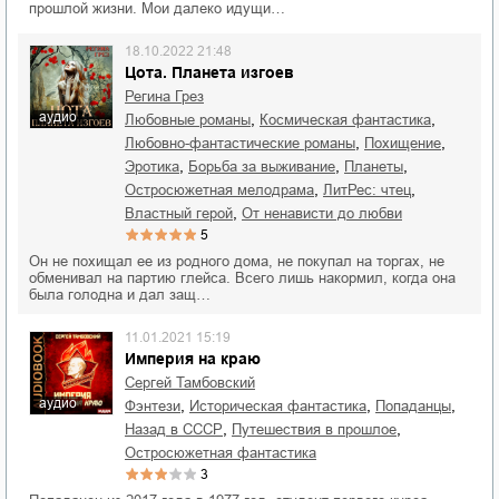
прошлой жизни. Мои далеко идущи…
18.10.2022 21:48
Цота. Планета изгоев
Регина Грез
аудио
,
,
любовные романы
космическая фантастика
,
,
любовно-фантастические романы
похищение
,
,
,
эротика
борьба за выживание
планеты
,
,
остросюжетная мелодрама
ЛитРес: чтец
,
властный герой
от ненависти до любви
5
Он не похищал ее из родного дома, не покупал на торгах, не
обменивал на партию глейса. Всего лишь накормил, когда она
была голодна и дал защ…
11.01.2021 15:19
Империя на краю
Сергей Тамбовский
аудио
,
,
,
фэнтези
историческая фантастика
попаданцы
,
,
назад в СССР
путешествия в прошлое
остросюжетная фантастика
3