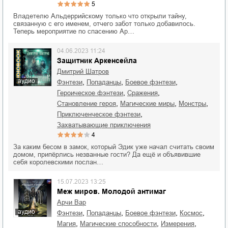
5
Владетелю Альдеррийскому только что открыли тайну,
связанную с его именем, отчего забот только добавилось.
Теперь мероприятие по спасению Ар…
04.06.2023 11:24
Защитник Аркенсейла
Дмитрий Шатров
аудио
,
,
,
фэнтези
попаданцы
боевое фэнтези
,
,
героическое фэнтези
сражения
,
,
,
становление героя
магические миры
монстры
,
приключенческое фэнтези
захватывающие приключения
4
За каким бесом в замок, который Эдик уже начал считать своим
домом, припёрлись незванные гости? Да ещё и объявившие
себя королевскими послан…
15.07.2023 13:25
Меж миров. Молодой антимаг
Арчи Вар
аудио
,
,
,
,
фэнтези
попаданцы
боевое фэнтези
космос
,
,
,
магия
магические способности
измерения