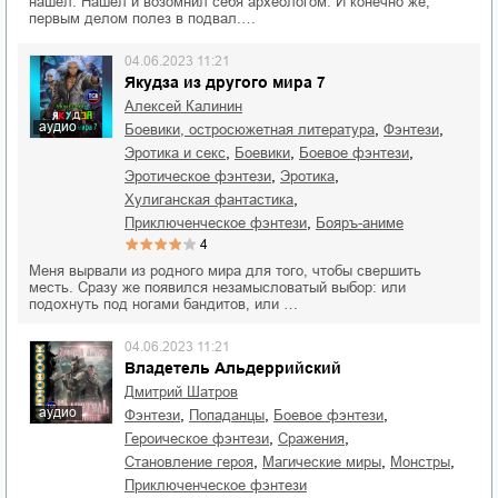
нашёл. Нашёл и возомнил себя археологом. И конечно же,
первым делом полез в подвал.…
04.06.2023 11:21
Якудза из другого мира 7
Алексей Калинин
аудио
,
,
боевики, остросюжетная литература
фэнтези
,
,
,
эротика и секс
боевики
боевое фэнтези
,
,
эротическое фэнтези
эротика
,
хулиганская фантастика
,
приключенческое фэнтези
бояръ-аниме
4
Меня вырвали из родного мира для того, чтобы свершить
месть. Сразу же появился незамысловатый выбор: или
подохнуть под ногами бандитов, или …
04.06.2023 11:21
Владетель Альдеррийский
Дмитрий Шатров
аудио
,
,
,
фэнтези
попаданцы
боевое фэнтези
,
,
героическое фэнтези
сражения
,
,
,
становление героя
магические миры
монстры
приключенческое фэнтези