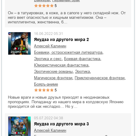
5
Он – в татуировках, в коже, а в сапоге у него складной нож. От
него веет опасностью и хищным магнетизмом. Она –
интеллигентна, женственна, б…
16.06.2022 05:31
Якудза из другого мира 2
Алексей Калинин
аудио
,
боевики, остросюжетная литература
,
,
эротика и секс
боевая фантастика
,
юмористическая фантастика
,
,
эротические романы
эротика
,
,
магическое фэнтези
приключенческое фэнтези
бояръ-аниме
5
Новые враги и новые друзья приходят в неодинаковых
пропорциях. Попаданцу из нашего мира в колдовскую Японию
приходится ой как несладко… Но у…
05.07.2022 04:38
Якудза из другого мира 3
Алексей Калинин