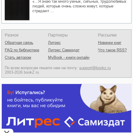
«…Я знаю так много умных, сильных, трудолюбивых
людей, которые очень сложно живут, которые
страдают …
Разное
Партнеры
Рассылки
Обратная связь
Литрес
Новинки книг
FAQ по библиотеке
Литрес Самиздат
Что такое RSS?
Стать автором
MyBook - книги онлайн
По всем вопросам пишите нам на почту:
support@bookz.ru
2003-2026 bookZ.ru