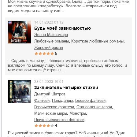
Моя жизнь скучна и однообразна. Была… до той поры, пока мне
не предложили «подработку». Всего-то – отправиться под
видом модели на виллу изв…
14.04.2023 01:12
Будь моей зависимостью
Элена Макнамара
аудио
,
,
любовные романы
короткие любовные романы
женский роман
5
– Садись в машину, – бросает мужчина, пробегая тяжёлым
взглядом по моему лицу. Сейчас я впервые слышу его голос, и
мне становится ещё страшн…
28.04.2023 16:01
Заклинатель четырёх стихий
Дмитрий Шатров
аудио
,
,
,
фэнтези
попаданцы
боевое фэнтези
,
,
героическое фэнтези
становление героя
,
,
магические миры
монстры
приключенческое фэнтези
4
Рыцарский замок в Уральских горах? Небывальщина! Но Эдик