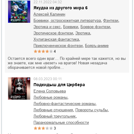
22.11.2022 04:32
Якудза из другого мира 6
Алексей Калинин
аудио
,
,
боевики, остросюжетная литература
фэнтези
,
,
,
эротика и секс
боевики
боевое фэнтези
,
,
эротическое фэнтези
эротика
,
хулиганская фантастика
,
приключенческое фэнтези
бояръ-аниме
4
Остается всего один враг… По крайней мере так кажется, но вы
же знаете, как мне «везет» на врагов! Новая незадача
оборачивается новой пробле…
08.03.2023 00:11
Подкидыш для Цербера
Елена Соловьева
аудио
,
любовные романы
,
любовно-фантастические романы
,
,
любовные отношения
повороты судьбы
,
любовный треугольник
паранормальные способности
3