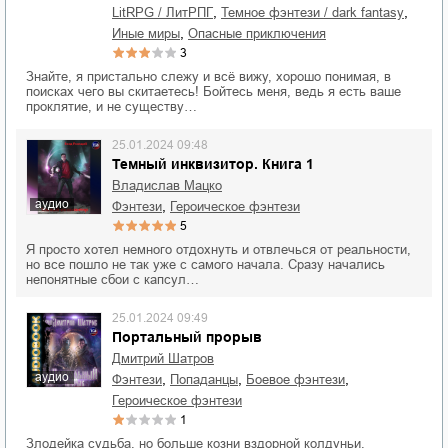
,
,
LitRPG / ЛитРПГ
темное фэнтези / dark fantasy
,
иные миры
опасные приключения
3
Знайте, я пристально слежу и всё вижу, хорошо понимая, в
поисках чего вы скитаетесь! Бойтесь меня, ведь я есть ваше
проклятие, и не существу…
25.01.2024 09:48
Темный инквизитор. Книга 1
Владислав Мацко
аудио
,
фэнтези
героическое фэнтези
5
Я просто хотел немного отдохнуть и отвлечься от реальности,
но все пошло не так уже с самого начала. Сразу начались
непонятные сбои с капсул…
25.01.2024 09:49
Портальный прорыв
Дмитрий Шатров
аудио
,
,
,
фэнтези
попаданцы
боевое фэнтези
героическое фэнтези
1
Злодейка судьба, но больше козни вздорной колдуньи,