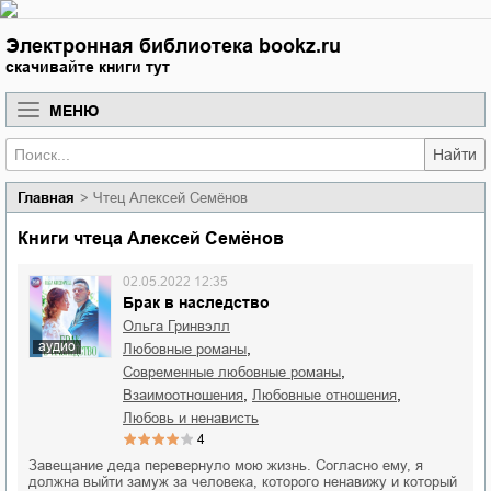
Электронная библиотека bookz.ru
скачивайте книги тут
МЕНЮ
Найти
Главная
Чтец Алексей Семёнов
Книги чтеца Алексей Семёнов
02.05.2022 12:35
Брак в наследство
Ольга Гринвэлл
аудио
,
любовные романы
,
современные любовные романы
,
,
взаимоотношения
любовные отношения
любовь и ненависть
4
Завещание деда перевернуло мою жизнь. Согласно ему, я
должна выйти замуж за человека, которого ненавижу и который