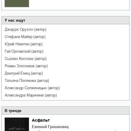
У нас ищут
Джордж
Оруэлл
(автор)
Стефани
Майер
(автор)
Юрий
Никитин
(автор)
Гай
Орловский
(автор)
Сьюзен
Коллинз
(автор)
Роман
Злотников
(автор)
Дмитрий
Емец
(автор)
Татьяна
Полякова
(автор)
Александр
Солженицын
(автор)
Александра
Маринина
(автор)
В тренде
Асфальт
Евгений Гришковец