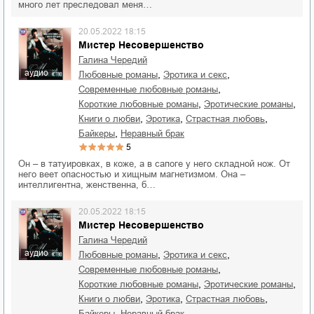
много лет преследовал меня…
20.05.2022 18:15
Мистер Несовершенство
Галина Чередий
аудио
,
,
любовные романы
эротика и секс
,
современные любовные романы
,
,
короткие любовные романы
эротические романы
,
,
,
книги о любви
эротика
страстная любовь
,
байкеры
неравный брак
5
Он – в татуировках, в коже, а в сапоге у него складной нож. От
него веет опасностью и хищным магнетизмом. Она –
интеллигентна, женственна, б…
20.05.2022 18:15
Мистер Несовершенство
Галина Чередий
аудио
,
,
любовные романы
эротика и секс
,
современные любовные романы
,
,
короткие любовные романы
эротические романы
,
,
,
книги о любви
эротика
страстная любовь
,
байкеры
неравный брак