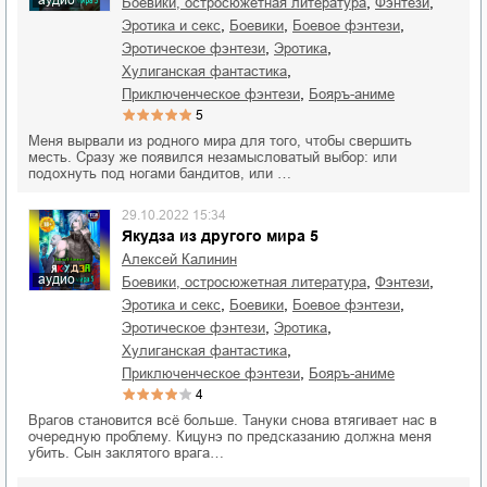
аудио
,
,
боевики, остросюжетная литература
фэнтези
,
,
,
эротика и секс
боевики
боевое фэнтези
,
,
эротическое фэнтези
эротика
,
хулиганская фантастика
,
приключенческое фэнтези
бояръ-аниме
5
Меня вырвали из родного мира для того, чтобы свершить
месть. Сразу же появился незамысловатый выбор: или
подохнуть под ногами бандитов, или …
29.10.2022 15:34
Якудза из другого мира 5
Алексей Калинин
аудио
,
,
боевики, остросюжетная литература
фэнтези
,
,
,
эротика и секс
боевики
боевое фэнтези
,
,
эротическое фэнтези
эротика
,
хулиганская фантастика
,
приключенческое фэнтези
бояръ-аниме
4
Врагов становится всё больше. Тануки снова втягивает нас в
очередную проблему. Кицунэ по предсказанию должна меня
убить. Сын заклятого врага…