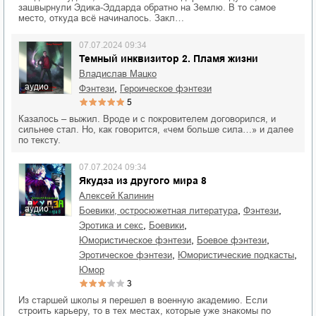
зашвырнули Эдика-Эддарда обратно на Землю. В то самое
место, откуда всё начиналось. Закл…
07.07.2024 09:34
Темный инквизитор 2. Пламя жизни
Владислав Мацко
аудио
,
фэнтези
героическое фэнтези
5
Казалось – выжил. Вроде и с покровителем договорился, и
сильнее стал. Но, как говорится, «чем больше сила…» и далее
по тексту.
07.07.2024 09:34
Якудза из другого мира 8
Алексей Калинин
аудио
,
,
боевики, остросюжетная литература
фэнтези
,
,
эротика и секс
боевики
,
,
юмористическое фэнтези
боевое фэнтези
,
,
эротическое фэнтези
юмористические подкасты
юмор
3
Из старшей школы я перешел в военную академию. Если
строить карьеру, то в тех местах, которые уже знакомы по