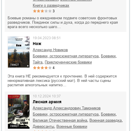
книги о разведчиках
3
Боевые романы о ежедневном подвиге советских фронтовых
разведчиков. Поединок силы и духа, когда до переднего края
врага всего несколько шаго…
19.04.2023 08:51
Нож
Александр Новиков
,
,
боевики, остросюжетная литература
боевики
,
тайга
приключенческие боевики
текст
4
Эта книга НЕ рекомендуется к прочтению. В ней содержится
ненормативная лексика (русский мат). В ней часты сцены
распития алкогольных напитко…
10.12.2024 10:37
Лесная армия
Александр Александрович Тамоников
,
,
боевики, остросюжетная литература
боевики
,
,
Великая Отечественная война
военная разведка
текст
,
диверсанты
военные боевики