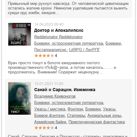
Привычный мир рухнул навсегда. От человеческой цивилизации
остались жалкие крохи. Немногие уцелевшие пытаются выжить
среди орд зомби, ежедне…
14.04.2023 00:40
Доктор и Апокалипсис
Reddetonator Reddetonator
аудио
,
,
боевики, остросюжетная литература
боевики
,
постапокалипсис
LitRPG / ЛитРПГ
4
Врач просто тонул в болоте ежедневного лютого
производственного п%&@~реза, а потом началось… … и
продолжилось. Внимание! Содержит нецензурну…
15.01.2021 11:00
Санай и Сарацин. Изюминка
Владимир Кривоногов
,
боевики, остросюжетная литература
,
,
,
,
ужасы / мистика
фэнтези
боевики
ужасы
текст
,
,
,
боевое фэнтези
сталкеры
аномальные зоны
,
армейские байки
приключенческая фантастика
4
Санай, Сарацин, Герасим и Процессор - сталкеры, поисковики и