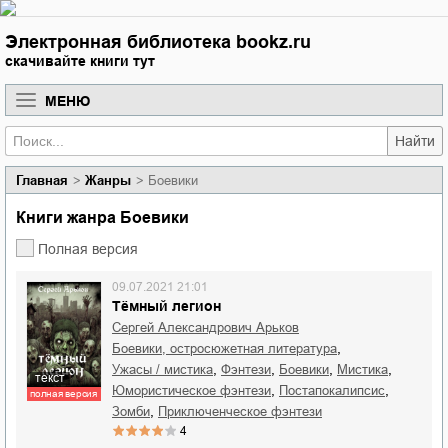
Электронная библиотека bookz.ru
скачивайте книги тут
МЕНЮ
Найти
Главная
Жанры
Боевики
Книги жанра Боевики
Полная версия
09.07.2021 21:01
Тёмный легион
Сергей Александрович Арьков
,
боевики, остросюжетная литература
,
,
,
,
ужасы / мистика
фэнтези
боевики
мистика
текст
,
,
юмористическое фэнтези
постапокалипсис
полная версия
,
зомби
приключенческое фэнтези
4