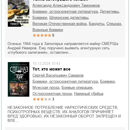
Александр Александрович Тамоников
,
,
боевики, остросюжетная литература
детективы
,
,
боевики
шпионские детективы
,
,
,
Великая Отечественная война
бандиты
спецназ
текст
военные боевики
5
Осенью 1944 года в Заполярье направляется майор СМЕРШа
Андрей Неверов. Ему поручено выявить агентурную сеть
«глубокого залегания», оставленн…
10.12.2024 10:43
Тот, кто может все
Сергей Васильевич Самаров
,
,
боевики, остросюжетная литература
боевики
,
,
мужская проза
боевые операции
,
остросюжетная проза
наемный убийца
текст
3
НЕЗАКОННОЕ ПОТРЕБЛЕНИЕ НАРКОТИЧЕСКИХ СРЕДСТВ,
ПСИХОТРОПНЫХ ВЕЩЕСТВ, ИХ АНАЛОГОВ ПРИЧИНЯЕТ
ВРЕД ЗДОРОВЬЮ, ИХ НЕЗАКОННЫЙ ОБОРОТ ЗАПРЕЩЕН И
ВЛЕ…