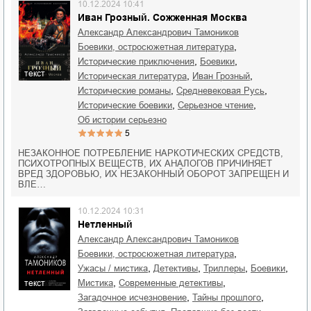
10.12.2024 10:41
Иван Грозный. Сожженная Москва
Александр Александрович Тамоников
,
боевики, остросюжетная литература
,
,
исторические приключения
боевики
текст
,
,
историческая литература
Иван Грозный
,
,
исторические романы
средневековая Русь
,
,
исторические боевики
серьезное чтение
об истории серьезно
5
НЕЗАКОННОЕ ПОТРЕБЛЕНИЕ НАРКОТИЧЕСКИХ СРЕДСТВ,
ПСИХОТРОПНЫХ ВЕЩЕСТВ, ИХ АНАЛОГОВ ПРИЧИНЯЕТ
ВРЕД ЗДОРОВЬЮ, ИХ НЕЗАКОННЫЙ ОБОРОТ ЗАПРЕЩЕН И
ВЛЕ…
10.12.2024 10:31
Нетленный
Александр Александрович Тамоников
,
боевики, остросюжетная литература
,
,
,
,
ужасы / мистика
детективы
триллеры
боевики
,
,
мистика
современные детективы
текст
,
,
загадочное исчезновение
тайны прошлого