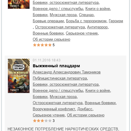
,
боевики, остросюжетная литература
текст
,
,
военное дело / спецслужбы
книги о войне
,
,
,
боевики
мужская проза
спецназ
,
,
боевые операции
борьба с терроризмом
героизм
,
,
,
остросюжетная литература
антитеррор
,
,
военные боевики
серьезное чтение
об истории серьезно
5
01.11.2016 18:43
Выжженный плацдарм
Александр Александрович Тамоников
,
публицистическая литература
,
боевики, остросюжетная литература
,
,
текст
военное дело / спецслужбы
книги о войне
,
,
боевики
мужская проза
,
,
остросюжетная литература
военные боевики
,
,
вооруженный конфликт
Донбасс
,
серьезное чтение
об истории серьезно
3
НЕЗАКОННОЕ ПОТРЕБЛЕНИЕ НАРКОТИЧЕСКИХ СРЕДСТВ,