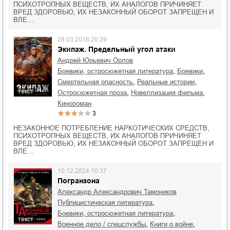
ПСИХОТРОПНЫХ ВЕЩЕСТВ, ИХ АНАЛОГОВ ПРИЧИНЯЕТ
ВРЕД ЗДОРОВЬЮ, ИХ НЕЗАКОННЫЙ ОБОРОТ ЗАПРЕЩЕН И
ВЛЕ…
28.03.2016 20:29
Экипаж. Предельный угол атаки
Андрей Юрьевич Орлов
,
,
боевики, остросюжетная литература
боевики
,
,
смертельная опасность
реальные истории
текст
,
,
остросюжетная проза
новеллизация фильма
кинороман
3
НЕЗАКОННОЕ ПОТРЕБЛЕНИЕ НАРКОТИЧЕСКИХ СРЕДСТВ,
ПСИХОТРОПНЫХ ВЕЩЕСТВ, ИХ АНАЛОГОВ ПРИЧИНЯЕТ
ВРЕД ЗДОРОВЬЮ, ИХ НЕЗАКОННЫЙ ОБОРОТ ЗАПРЕЩЕН И
ВЛЕ…
10.12.2024 10:37
Погранзона
Александр Александрович Тамоников
,
публицистическая литература
,
боевики, остросюжетная литература
текст
,
,
военное дело / спецслужбы
книги о войне