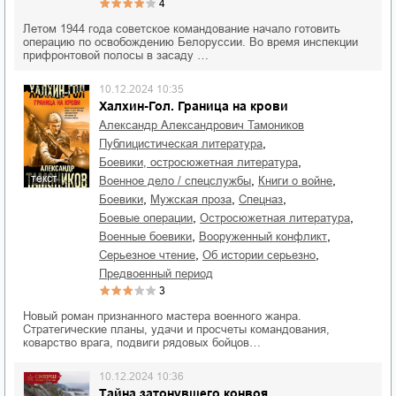
4
Летом 1944 года советское командование начало готовить
операцию по освобождению Белоруссии. Во время инспекции
прифронтовой полосы в засаду …
10.12.2024 10:35
Халхин-Гол. Граница на крови
Александр Александрович Тамоников
,
публицистическая литература
,
боевики, остросюжетная литература
текст
,
,
военное дело / спецслужбы
книги о войне
,
,
,
боевики
мужская проза
спецназ
,
,
боевые операции
остросюжетная литература
,
,
военные боевики
вооруженный конфликт
,
,
серьезное чтение
об истории серьезно
предвоенный период
3
Новый роман признанного мастера военного жанра.
Стратегические планы, удачи и просчеты командования,
коварство врага, подвиги рядовых бойцов…
10.12.2024 10:36
Тайна затонувшего конвоя