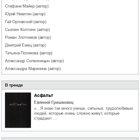
Стефани
Майер
(автор)
Юрий
Никитин
(автор)
Гай
Орловский
(автор)
Сьюзен
Коллинз
(автор)
Роман
Злотников
(автор)
Дмитрий
Емец
(автор)
Татьяна
Полякова
(автор)
Александр
Солженицын
(автор)
Александра
Маринина
(автор)
В тренде
Асфальт
Евгений Гришковец
«…Я знаю так много умных, сильных, трудолюбивых
людей, которые очень сложно живут, которые
страдают …