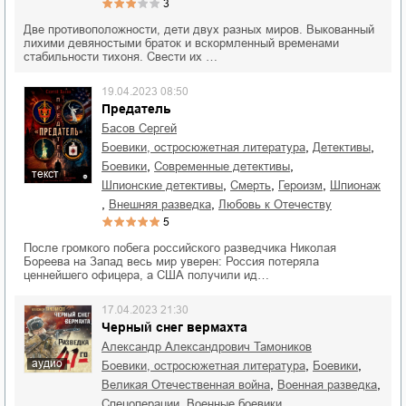
3
Две противоположности, дети двух разных миров. Выкованный
лихими девяностыми браток и вскормленный временами
стабильности тихоня. Свести их …
19.04.2023 08:50
Предатель
Басов Сергей
,
,
боевики, остросюжетная литература
детективы
,
,
боевики
современные детективы
текст
,
,
,
шпионские детективы
смерть
героизм
шпионаж
,
,
внешняя разведка
любовь к Отечеству
5
После громкого побега российского разведчика Николая
Бореева на Запад весь мир уверен: Россия потеряла
ценнейшего офицера, а США получили ид…
17.04.2023 21:30
Черный снег вермахта
Александр Александрович Тамоников
аудио
,
,
боевики, остросюжетная литература
боевики
,
,
Великая Отечественная война
военная разведка
,
,
спецоперации
военные боевики