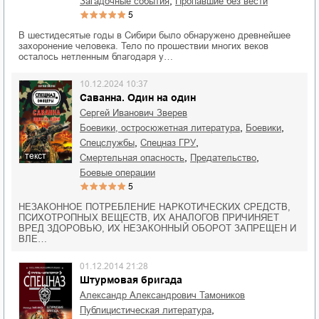
,
загадочные события
пропавшие без вести
5
В шестидесятые годы в Сибири было обнаружено древнейшее
захоронение человека. Тело по прошествии многих веков
осталось нетленным благодаря у…
10.12.2024 10:37
Саванна. Один на один
Сергей Иванович Зверев
,
,
боевики, остросюжетная литература
боевики
,
,
спецслужбы
спецназ ГРУ
текст
,
,
смертельная опасность
предательство
боевые операции
5
НЕЗАКОННОЕ ПОТРЕБЛЕНИЕ НАРКОТИЧЕСКИХ СРЕДСТВ,
ПСИХОТРОПНЫХ ВЕЩЕСТВ, ИХ АНАЛОГОВ ПРИЧИНЯЕТ
ВРЕД ЗДОРОВЬЮ, ИХ НЕЗАКОННЫЙ ОБОРОТ ЗАПРЕЩЕН И
ВЛЕ…
01.12.2014 21:28
Штурмовая бригада
Александр Александрович Тамоников
,
публицистическая литература