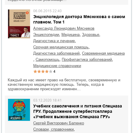
06.06.2015 22:40
Энциклопедия доктора Мясникова о самом
главном. Том 1
Александр Леонидович Мясников
,
,
,
энциклопедии
медицина
здоровье
текст
,
диагностика и лечение
,
срочная медицинская помощь
,
диагностика заболеваний
современная медицина
,
,
,
самопомощь
профилактика заболеваний
медицинские справочники
4
Каждый из нас имеет право на бесплатную, своевременную и
качественную медицинскую помощь. Теперь, когда в
здравоохранении происходят изменен…
03.12.2020 18:41
Учебник самолечения и питания Спецназа
ГРУ. Продолжение супербестселлера
«Учебник выживания Спецназа ГРУ»
аудио
Сергей Викторович Баленко
,
словари, справочники