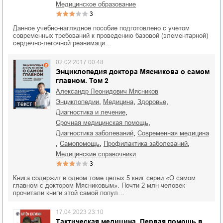
медицинское образование
3
Данное учебно-наглядное пособие подготовлено с учетом
современных требований к проведению базовой (элементарной)
сердечно-легочной реанимаци…
02.02.2017 00:48
Энциклопедия доктора Мясникова о самом
главном. Том 2
Александр Леонидович Мясников
,
,
,
энциклопедии
медицина
здоровье
текст
,
диагностика и лечение
,
срочная медицинская помощь
,
диагностика заболеваний
современная медицина
,
,
,
самопомощь
профилактика заболеваний
медицинские справочники
3
Книга содержит в одном томе целых 5 книг серии «О самом
главном с доктором Мясниковым». Почти 2 млн человек
прочитали книги этой самой попул…
17.04.2023 23:10
Тактическая медицина. Первая помощь в