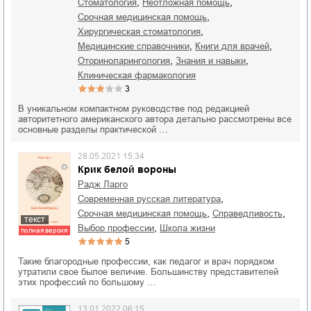
,
,
стоматология
неотложная помощь
,
срочная медицинская помощь
,
хирургическая стоматология
,
,
медицинские справочники
книги для врачей
,
,
оториноларингология
знания и навыки
клиническая фармакология
3
В уникальном компактном руководстве под редакцией
авторитетного американского автора детально рассмотрены все
основные разделы практической …
28.05.2021 15:34
Крик белой вороны
Радж Ларго
,
современная русская литература
,
,
срочная медицинская помощь
справедливость
текст
,
выбор профессии
школа жизни
полная версия
5
Такие благородные профессии, как педагог и врач порядком
утратили свое былое величие. Большинству представителей
этих профессий по большому …
13.01.2022 06:15