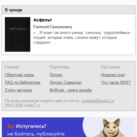
В тренде
Асфальт
Евгений Гришковец
«…Я знаю так много умных, сильных, трудолюбивых
людей, которые очень сложно живут, которые
страдают …
Разное
Партнеры
Рассылки
Обратная связь
Литрес
Новинки книг
FAQ по библиотеке
Литрес Самиздат
Что такое RSS?
Стать автором
MyBook - книги онлайн
По всем вопросам пишите нам на почту:
support@bookz.ru
2003-2026 bookZ.ru