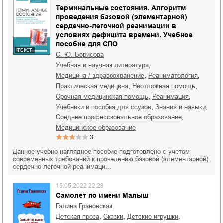
Терминальные состояния. Алгоритм
проведения базовой (элементарной)
сердечно-легочной реанимации в
условиях дефицита времени. Учебное
пособие для СПО
текст
С. Ю. Борисова
,
учебная и научная литература
,
,
медицина / здравоохранение
реаниматология
,
,
практическая медицина
неотложная помощь
,
,
срочная медицинская помощь
реанимация
,
,
учебники и пособия для ссузов
знания и навыки
,
среднее профессиональное образование
медицинское образование
3
Данное учебно-наглядное пособие подготовлено с учетом
современных требований к проведению базовой (элементарной)
сердечно-легочной реанимаци…
15.05.2022 22:28
Самолёт по имени Малыш
Галина Грановская
,
,
,
детская проза
сказки
детские игрушки