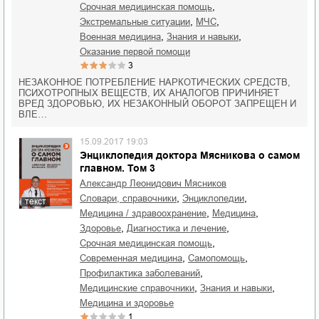
,
срочная медицинская помощь
,
,
экстремальные ситуации
МЧС
,
,
военная медицина
знания и навыки
оказание первой помощи
3
НЕЗАКОННОЕ ПОТРЕБЛЕНИЕ НАРКОТИЧЕСКИХ СРЕДСТВ,
ПСИХОТРОПНЫХ ВЕЩЕСТВ, ИХ АНАЛОГОВ ПРИЧИНЯЕТ
ВРЕД ЗДОРОВЬЮ, ИХ НЕЗАКОННЫЙ ОБОРОТ ЗАПРЕЩЕН И
ВЛЕ…
15.09.2017 19:03
Энциклопедия доктора Мясникова о самом
главном. Том 3
Александр Леонидович Мясников
,
,
словари, справочники
энциклопедии
текст
,
,
медицина / здравоохранение
медицина
,
,
здоровье
диагностика и лечение
,
срочная медицинская помощь
,
,
современная медицина
самопомощь
,
профилактика заболеваний
,
,
медицинские справочники
знания и навыки
медицина и здоровье
1