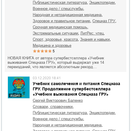
,
,
публицистическая литература
энциклопедии
,
военное дело / спецслужбы
,
народная и нетрадиционная медицина
,
,
здоровое и правильное питание
спецназ ГРУ
,
срочная медицинская помощь
,
,
экстремальные ситуации
ЛитРес: чтец
,
,
спорт, здоровье, красота
знания и навыки
медицина и здоровье
5
НОВАЯ КНИГА от автора супербестселлера «Учебник
выживания Спецназа ГРУ», который выдержал уже 14
переизданий, что является абсолютным рекорд…
03.12.2020 18:41
Учебник самолечения и питания Спецназа
ГРУ. Продолжение супербестселлера
«Учебник выживания Спецназа ГРУ»
аудио
Сергей Викторович Баленко
,
словари, справочники
,
,
публицистическая литература
энциклопедии
,
военное дело / спецслужбы
,
народная и нетрадиционная медицина