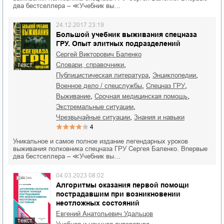
два бестселлера – ≪Учебник вы…
24.12.2017 23:19
Большой учебник выживания спецназа
ГРУ. Опыт элитных подразделений
Сергей Викторович Баленко
,
словари, справочники
текст
,
,
публицистическая литература
энциклопедии
,
,
военное дело / спецслужбы
спецназ ГРУ
,
,
выживание
срочная медицинская помощь
,
экстремальные ситуации
,
чрезвычайные ситуации
знания и навыки
4
Уникальное и самое полное издание легендарных уроков
выживания полковника спецназа ГРУ Сергея Баленко. Впервые
два бестселлера – ≪Учебник вы…
04.03.2023 08:02
Алгоритмы оказания первой помощи
пострадавшим при возникновении
неотложных состояний
Евгений Анатольевич Удальцов
текст