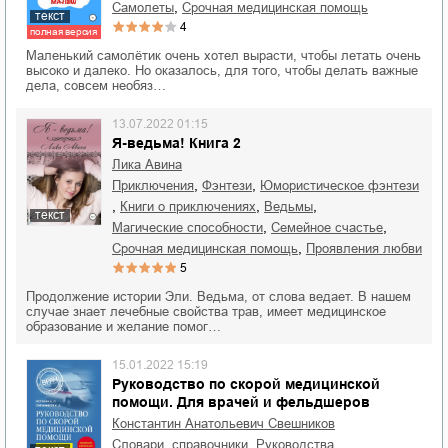
,
самолеты
срочная медицинская помощь
текст
4
полная версия
Маленький самолётик очень хотел вырасти, чтобы летать очень
высоко и далеко. Но оказалось, для того, чтобы делать важные
дела, совсем необяз…
13.07.2022 01:15
Я-ведьма! Книга 2
Лика Авина
,
,
приключения
фэнтези
юмористическое фэнтези
,
,
,
книги о приключениях
ведьмы
текст
,
,
магические способности
семейное счастье
,
срочная медицинская помощь
проявления любви
5
Продолжение истории Эли. Ведьма, от слова ведает. В нашем
случае знает лечебные свойства трав, имеет медицинское
образование и желание помог…
15.01.2022 15:19
Руководство по скорой медицинской
помощи. Для врачей и фельдшеров
Константин Анатольевич Свешников
,
,
словари, справочники
руководства