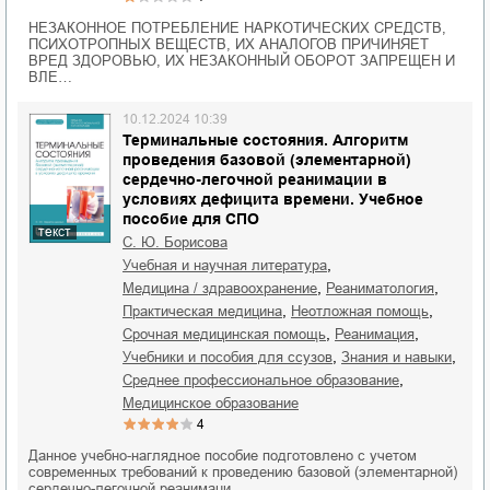
НЕЗАКОННОЕ ПОТРЕБЛЕНИЕ НАРКОТИЧЕСКИХ СРЕДСТВ,
ПСИХОТРОПНЫХ ВЕЩЕСТВ, ИХ АНАЛОГОВ ПРИЧИНЯЕТ
ВРЕД ЗДОРОВЬЮ, ИХ НЕЗАКОННЫЙ ОБОРОТ ЗАПРЕЩЕН И
ВЛЕ…
10.12.2024 10:39
Терминальные состояния. Алгоритм
проведения базовой (элементарной)
сердечно-легочной реанимации в
условиях дефицита времени. Учебное
пособие для СПО
текст
С. Ю. Борисова
,
учебная и научная литература
,
,
медицина / здравоохранение
реаниматология
,
,
практическая медицина
неотложная помощь
,
,
срочная медицинская помощь
реанимация
,
,
учебники и пособия для ссузов
знания и навыки
,
среднее профессиональное образование
медицинское образование
4
Данное учебно-наглядное пособие подготовлено с учетом
современных требований к проведению базовой (элементарной)
сердечно-легочной реанимаци…