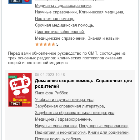
текст
,
медицина / здравоохранение
,
,
научные справочники
клиническая медицина
,
неотложная помощь
,
срочная медицинская помощь
,
диагностика заболеваний
,
медицинские справочники
знания и навыки
5
Перед вами обновленное руководство по СМП, состоящее из
трех основных разделов: клинических протоколов оказания
скорой и неотложной медицинс…
05.04.2023 10:48
Домашняя скорая помощь. Справочник для
родителей
Янко фон Риббек
,
учебная и научная литература
текст
,
зарубежная справочная литература
,
зарубежная образовательная литература
,
медицина / здравоохранение
,
,
научные справочники
популярные справочники
,
,
педиатрия и неонатология
книги для родителей
,
первая помощь ребенку