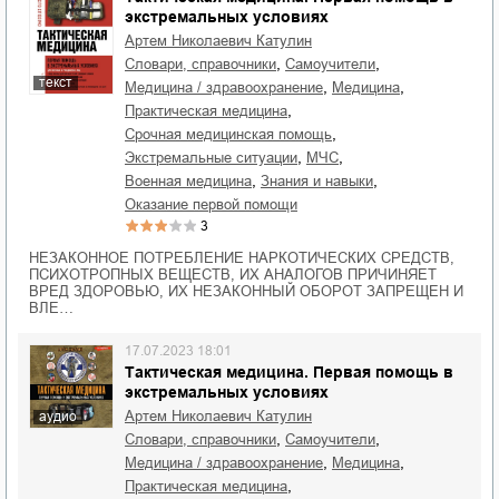
экстремальных условиях
Артем Николаевич Катулин
,
,
словари, справочники
самоучители
текст
,
,
медицина / здравоохранение
медицина
,
практическая медицина
,
срочная медицинская помощь
,
,
экстремальные ситуации
МЧС
,
,
военная медицина
знания и навыки
оказание первой помощи
3
НЕЗАКОННОЕ ПОТРЕБЛЕНИЕ НАРКОТИЧЕСКИХ СРЕДСТВ,
ПСИХОТРОПНЫХ ВЕЩЕСТВ, ИХ АНАЛОГОВ ПРИЧИНЯЕТ
ВРЕД ЗДОРОВЬЮ, ИХ НЕЗАКОННЫЙ ОБОРОТ ЗАПРЕЩЕН И
ВЛЕ…
17.07.2023 18:01
Тактическая медицина. Первая помощь в
экстремальных условиях
Артем Николаевич Катулин
аудио
,
,
словари, справочники
самоучители
,
,
медицина / здравоохранение
медицина
,
практическая медицина