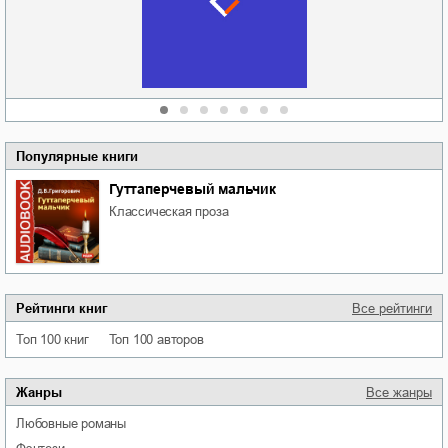
области
атьяна Александровна
Алюшина
Сергей Николаевич
Сидоренко
Популярные книги
Гуттаперчевый мальчик
классическая проза
Рейтинги книг
Все рейтинги
Топ 100 книг
Топ 100 авторов
Жанры
Все жанры
любовные романы