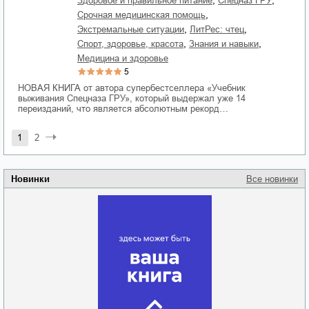
,
,
здоровое и правильное питание
спецназ ГРУ
,
срочная медицинская помощь
,
,
экстремальные ситуации
ЛитРес: чтец
,
,
спорт, здоровье, красота
знания и навыки
медицина и здоровье
5
НОВАЯ КНИГА от автора супербестселлера «Учебник
выживания Спецназа ГРУ», который выдержал уже 14
переизданий, что является абсолютным рекорд…
1
2
Новинки
Все новинки
Забытая земля
Новоросии: о
Руки моей не
судьбе
отпускай
Кировоградской