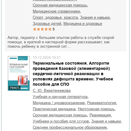
,
срочная медицинская помощь
,
медицинские справочники
,
,
спорт, здоровье, красота
знания и навыки
,
здоровье детей
медицина и здоровье
5
Автор, педиатр с большим опытом работы в службе скорой
помощи, в краткой и наглядной форме рассказывает, как
помочь ребенку в экстренной сит…
10.12.2024 10:31
Терминальные состояния. Алгоритм
проведения базовой (элементарной)
сердечно-легочной реанимации в
условиях дефицита времени. Учебное
пособие для СПО
текст
С. Ю. Веретенникова
,
учебная и научная литература
,
,
медицина / здравоохранение
реаниматология
,
,
практическая медицина
неотложная помощь
,
,
срочная медицинская помощь
реанимация
,
,
учебники и пособия для ссузов
знания и навыки
,
среднее профессиональное образование