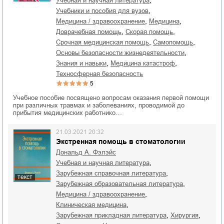
,
учебная и научная литература
,
учебники и пособия для вузов
,
,
медицина / здравоохранение
медицина
,
,
доврачебная помощь
скорая помощь
,
,
срочная медицинская помощь
самопомощь
,
основы безопасности жизнедеятельности
,
,
знания и навыки
медицина катастроф
техносферная безопасность
5
Учебное пособие посвящено вопросам оказания первой помощи
при различных травмах и заболеваниях, проводимой до
прибытия медицинских работнико…
21.03.2021 20:32
Экстренная помощь в стоматологии
Дональд А. Фэлэйс
,
учебная и научная литература
,
зарубежная справочная литература
текст
,
зарубежная образовательная литература
,
медицина / здравоохранение
,
клиническая медицина
,
,
зарубежная прикладная литература
хирургия