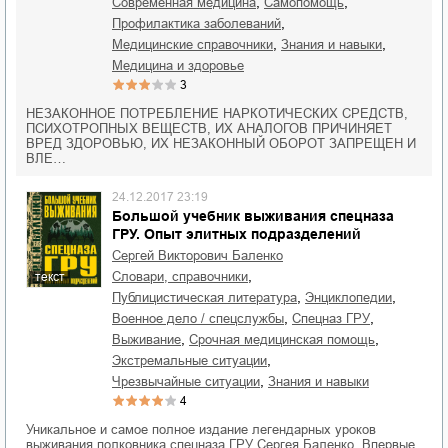
,
,
современная медицина
самопомощь
,
профилактика заболеваний
,
,
медицинские справочники
знания и навыки
медицина и здоровье
3
НЕЗАКОННОЕ ПОТРЕБЛЕНИЕ НАРКОТИЧЕСКИХ СРЕДСТВ,
ПСИХОТРОПНЫХ ВЕЩЕСТВ, ИХ АНАЛОГОВ ПРИЧИНЯЕТ
ВРЕД ЗДОРОВЬЮ, ИХ НЕЗАКОННЫЙ ОБОРОТ ЗАПРЕЩЕН И
ВЛЕ…
24.12.2017 23:19
Большой учебник выживания спецназа
ГРУ. Опыт элитных подразделений
Сергей Викторович Баленко
,
словари, справочники
текст
,
,
публицистическая литература
энциклопедии
,
,
военное дело / спецслужбы
спецназ ГРУ
,
,
выживание
срочная медицинская помощь
,
экстремальные ситуации
,
чрезвычайные ситуации
знания и навыки
4
Уникальное и самое полное издание легендарных уроков
выживания полковника спецназа ГРУ Сергея Баленко. Впервые