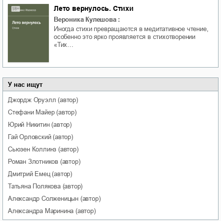
Лето вернулось. Стихи
Вероника Кулешова
:
Иногда стихи превращаются в медитативное чтение,
особенно это ярко проявляется в стихотворении
«Тих…
У нас ищут
Джордж
Оруэлл
(автор)
Стефани
Майер
(автор)
Юрий
Никитин
(автор)
Гай
Орловский
(автор)
Сьюзен
Коллинз
(автор)
Роман
Злотников
(автор)
Дмитрий
Емец
(автор)
Татьяна
Полякова
(автор)
Александр
Солженицын
(автор)
Александра
Маринина
(автор)