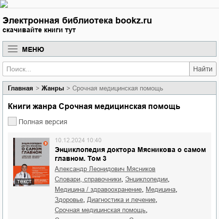
Электронная библиотека bookz.ru
скачивайте книги тут
МЕНЮ
Найти
Главная
Жанры
Срочная медицинская помощь
Книги жанра Срочная медицинская помощь
Полная версия
10.12.2024 10:40
Энциклопедия доктора Мясникова о самом
главном. Том 3
Александр Леонидович Мясников
,
,
словари, справочники
энциклопедии
текст
,
,
медицина / здравоохранение
медицина
,
,
здоровье
диагностика и лечение
,
срочная медицинская помощь