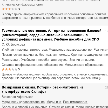
ля Новоросии:
Забытая земля Новоросии:
клиническая фармакология
ровоградской
о судьбе Кировоградской
Л
3
асти
области
В популярном американском справочнике изложены основные понятия
евич Сидоренко
Сергей Николаевич Сидоренко
фармакокинетики, приведены наиболее значимые лекарственные взаим
о…
Терминальные состояния. Алгоритм проведения базовой
1
(элементарной) сердечно-легочной реанимации в
условиях дефицита времени. Учебное пособие для СПО
С. Ю. Борисова
,
,
учебная и научная литература
медицина / здравоохранение
реанимат
,
,
практическая медицина
неотложная помощь
срочная медицинская п
,
,
,
реанимация
учебники и пособия для ссузов
знания и навыки
,
среднее профессиональное образование
медицинское образование
3
Данное учебно-наглядное пособие подготовлено с учетом современных
проведению базовой (элементарной) сердечно-легочной реанимаци…
Возвращая к жизни. Истории реаниматолога из
2
«петербургского Склифа»
Вячеслав Афончиков
,
,
,
медицина / здравоохранение
медицина
реаниматология
,
,
болезни и способы их лечения
случаи из жизни
медицинские истории