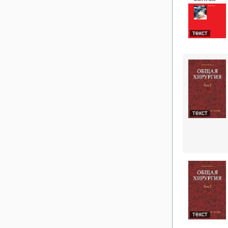
текст
текст
текст