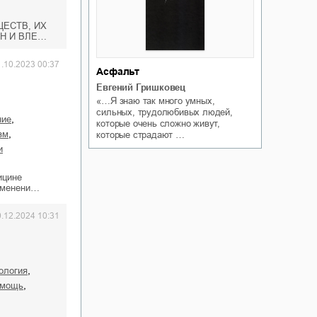
ЕСТВ, ИХ
Н И ВЛЕ…
1.10.2023 00:37
Асфальт
Евгений Гришковец
«…Я знаю так много умных,
сильных, трудолюбивых людей,
,
ние
которые очень сложно живут,
,
зм
которые страдают …
и
ицине
изменени…
0.12.2024 10:31
,
ология
,
омощь