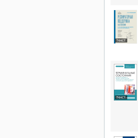
текст
текст