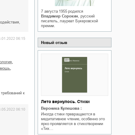
Белая ворона на факультете
ичный интерес
Теней
7 августа 1955
родился
Ольга Вечная
Владимир Сорокин
, русский
Оксана Гринберга
писатель, лауреат Букеровской
одействия,
премии.
3.01.2022 06:15
Новый отзыв
,
ология
,
омощь
 требований к
Лето вернулось. Стихи
Вероника Кулешова
:
8.05.2022 06:10
Иногда стихи превращаются в
медитативное чтение, особенно это
ярко проявляется в стихотворении
«Тих…