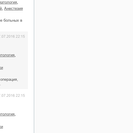
,
матология
,
й
анестезия
ие больных в
7.07.2016 22:15
,
атология
ки
операция,
…
7.07.2016 22:15
,
атология
ки