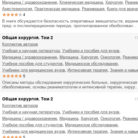
,
,
,
медицина / здравоохранение
клиническая медицина
хирургия
реани
,
,
,
анестезиология
практическая медицина
реанимация
книги для враче
4
В книге обсуждаются безопасность оперативных вмешательств, веден
пред- и послеоперационном периоде, пролонгированное обезболиван…
Общая хирургия. Том 2
1
Коллектив авторов
,
,
учебная и научная литература
учебники и пособия для вузов
,
,
,
,
медицина / здравоохранение
медицина
хирургия
онкология
реаним
,
,
учебное пособие для студентов
медицинское обследование
,
,
учебники для медицинских вузов
интенсивная терапия
знания и навы
5
Описаны методы обследования хирургических больных, хирургическая 
обезболивание, основы реаниматологии и интенсивной терапии, хирур
Общая хирургия. Том 2
1
Коллектив авторов
,
,
учебная и научная литература
учебники и пособия для вузов
,
,
,
,
медицина / здравоохранение
медицина
хирургия
онкология
реаним
,
,
учебное пособие для студентов
медицинское обследование
,
,
учебники для медицинских вузов
интенсивная терапия
знания и навы
5