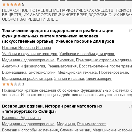
5
НЕЗАКОННОЕ ПОТРЕБЛЕНИЕ НАРКОТИЧЕСКИХ СРЕДСТВ, ПСИХО
ВЕЩЕСТВ, ИХ АНАЛОГОВ ПРИЧИНЯЕТ ВРЕД ЗДОРОВЬЮ, ИХ НЕЗ
ОБОРОТ ЗАПРЕЩЕН И ВЛЕ…
Технические средства поддержания и реабилитации
1
функциональных систем организма человека
(искусственные органы). Учебное пособие для вузов
Наталья Игоревна Иванова
,
,
учебная и научная литература
учебники и пособия для вузов
,
,
медицина / здравоохранение
биология
прикладные отрасли медицин
,
,
анатомия и физиология
реаниматология
восстановление после травм
,
,
,
,
биомедицина
биотехнологии
медицинская техника
протезирование
,
,
медицинская реабилитация
знания и навыки
биоинженерия
3
Приводятся краткие сведения об основных функциональных системах 
человека. Излагаются принципы действия аппаратов искусственных с
Возвращая к жизни. Истории реаниматолога из
3
«петербургского Склифа»
Вячеслав Афончиков
,
,
,
медицина / здравоохранение
медицина
реаниматология
,
,
болезни и способы их лечения
случаи из жизни
медицинские истории