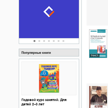
Забытая зем
пускай
о судьбе Ки
обл
а Алюшина
Сергей Никола
Популярные книги
текст
Годовой курс занятий. Для
детей 2–3 лет