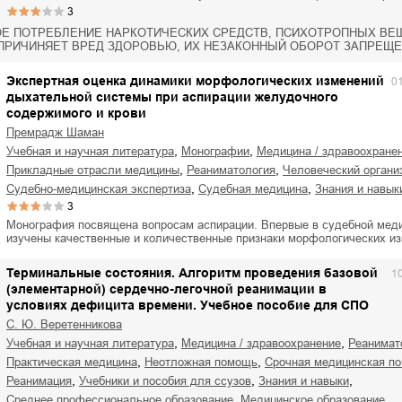
3
Е ПОТРЕБЛЕНИЕ НАРКОТИЧЕСКИХ СРЕДСТВ, ПСИХОТРОПНЫХ ВЕЩ
ПРИЧИНЯЕТ ВРЕД ЗДОРОВЬЮ, ИХ НЕЗАКОННЫЙ ОБОРОТ ЗАПРЕЩЕ
Экспертная оценка динамики морфологических изменений
0
дыхательной системы при аспирации желудочного
содержимого и крови
Премрадж Шаман
,
,
учебная и научная литература
монографии
медицина / здравоохране
,
,
прикладные отрасли медицины
реаниматология
человеческий органи
,
,
судебно-медицинская экспертиза
судебная медицина
знания и навык
3
Монография посвящена вопросам аспирации. Впервые в судебной мед
изучены качественные и количественные признаки морфологических 
Терминальные состояния. Алгоритм проведения базовой
1
(элементарной) сердечно-легочной реанимации в
условиях дефицита времени. Учебное пособие для СПО
С. Ю. Веретенникова
,
,
учебная и научная литература
медицина / здравоохранение
реанимат
,
,
практическая медицина
неотложная помощь
срочная медицинская п
,
,
,
реанимация
учебники и пособия для ссузов
знания и навыки
,
среднее профессиональное образование
медицинское образование