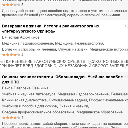
3
Данное учебно-наглядное пособие подготовлено с учетом современных
проведению базовой (элементарной) сердечно-легочной реанимаци…
Возвращая к жизни. Истории реаниматолога из
1
«петербургского Склифа»
Вячеслав Афончиков
,
,
,
медицина / здравоохранение
медицина
реаниматология
,
,
болезни и способы их лечения
случаи из жизни
медицинские истории
4
Е ПОТРЕБЛЕНИЕ НАРКОТИЧЕСКИХ СРЕДСТВ, ПСИХОТРОПНЫХ ВЕЩ
ПРИЧИНЯЕТ ВРЕД ЗДОРОВЬЮ, ИХ НЕЗАКОННЫЙ ОБОРОТ ЗАПРЕЩЕ
Основы реаниматологии. Сборник задач. Учебное пособие
1
для СПО
Раиса Павловна Овечкина
,
,
учебная и научная литература
медицина / здравоохранение
реанимат
,
,
клиническая диагностика
ситуационные задачи
профессиональные к
,
,
учебники и пособия для ссузов
знания и навыки
,
среднее профессиональное образование
медицинское образование
4
Пособие представляет собой сборник клинических задач по основам р
для обучения студентов специальности «Сестринское дело». Зада…