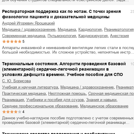
Респираторная поддержка как по нотам. С точки зрения
2
физиологии пациента и доказательной медицины
Андрей Игоревич Ярошецкий
,
,
,
медицина / здравоохранение
медицина
кардиология
реаниматология
,
,
,
современная медицина
пульмонология
кардиохирургия
анестезия
5
Аппараты инвазивной и неинвазивной вентиляции легких стали в посл
большой необходимостью. Их сложное устройство, непонятные инстр
Терминальные состояния. Алгоритм проведения базовой
1
(элементарной) сердечно-легочной реанимации в
условиях дефицита времени. Учебное пособие для СПО
С. Ю. Борисова
,
,
учебная и научная литература
медицина / здравоохранение
реанимат
,
,
практическая медицина
неотложная помощь
срочная медицинская п
,
,
,
реанимация
учебники и пособия для ссузов
знания и навыки
,
среднее профессиональное образование
медицинское образование
4
Данное учебно-наглядное пособие подготовлено с учетом современных
проведению базовой (элементарной) сердечно-легочной реанимаци…