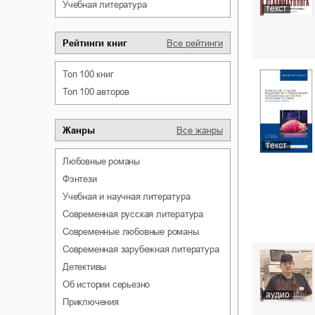
учебная литература
текст
Рейтинги книг
Все рейтинги
Топ 100 книг
Топ 100 авторов
Жанры
Все жанры
текст
любовные романы
фэнтези
учебная и научная литература
современная русская литература
современные любовные романы
современная зарубежная литература
детективы
об истории серьезно
аудио
приключения