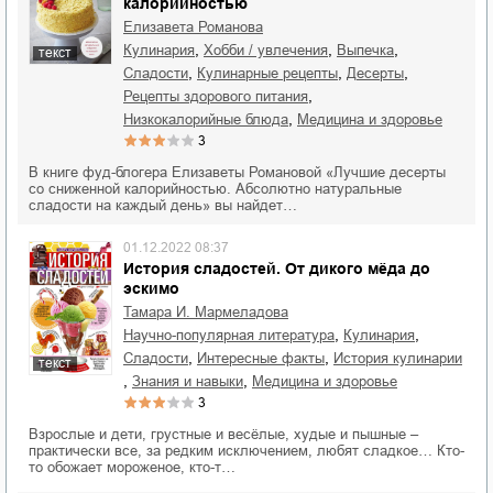
калорийностью
Елизавета Романова
,
,
,
кулинария
хобби / увлечения
выпечка
текст
,
,
,
сладости
кулинарные рецепты
десерты
,
рецепты здорового питания
,
низкокалорийные блюда
медицина и здоровье
3
В книге фуд-блогера Елизаветы Романовой «Лучшие десерты
со сниженной калорийностью. Абсолютно натуральные
сладости на каждый день» вы найдет…
01.12.2022 08:37
История сладостей. От дикого мёда до
эскимо
Тамара И. Мармеладова
,
,
научно-популярная литература
кулинария
,
,
сладости
интересные факты
история кулинарии
текст
,
,
знания и навыки
медицина и здоровье
3
Взрослые и дети, грустные и весёлые, худые и пышные –
практически все, за редким исключением, любят сладкое… Кто-
то обожает мороженое, кто-т…