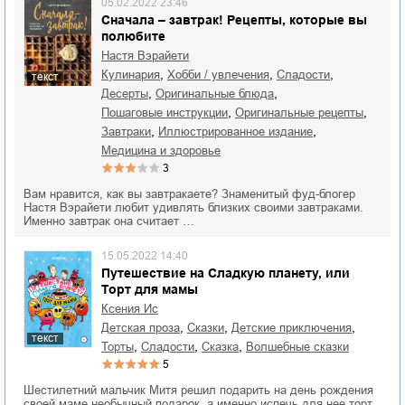
05.02.2022 23:46
Сначала – завтрак! Рецепты, которые вы
полюбите
Настя Вэрайети
,
,
,
кулинария
хобби / увлечения
сладости
текст
,
,
десерты
оригинальные блюда
,
,
пошаговые инструкции
оригинальные рецепты
,
,
завтраки
иллюстрированное издание
медицина и здоровье
3
Вам нравится, как вы завтракаете? Знаменитый фуд-блогер
Настя Вэрайети любит удивлять близких своими завтраками.
Именно завтрак она считает …
15.05.2022 14:40
Путешествие на Сладкую планету, или
Торт для мамы
Ксения Ис
,
,
,
детская проза
сказки
детские приключения
текст
,
,
,
торты
сладости
сказка
волшебные сказки
5
Шестилетний мальчик Митя решил подарить на день рождения
своей маме необычный подарок, а именно испечь для нее торт.