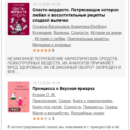
10.12.2024 10:35
Сласти-мордасти. Потрясающие истории
любви и восхитительные рецепты
сладкой выпечки
Сусанна Васильевна Аникитина-Юнгблюд
,
,
,
текст
кулинария
выпечка
сладости
истории из жизни
,
,
,
истории о любви
оригинальные рецепты
медицина и здоровье
5
НЕЗАКОННОЕ ПОТРЕБЛЕНИЕ НАРКОТИЧЕСКИХ СРЕДСТВ,
ПСИХОТРОПНЫХ ВЕЩЕСТВ, ИХ АНАЛОГОВ ПРИЧИНЯЕТ
ВРЕД ЗДОРОВЬЮ, ИХ НЕЗАКОННЫЙ ОБОРОТ ЗАПРЕЩЕН И
ВЛЕ…
10.12.2024 10:30
Принцесса и Вкусная ярмарка
Ксения О. М.
,
,
,
приключения
сказки
книги о приключениях
,
,
,
,
книги для детей
сладости
принцессы
сказка
текст
,
магия и волшебство
волшебные сказки
3
В иллюстрированной сказке мы знакомимся с принцессой и её