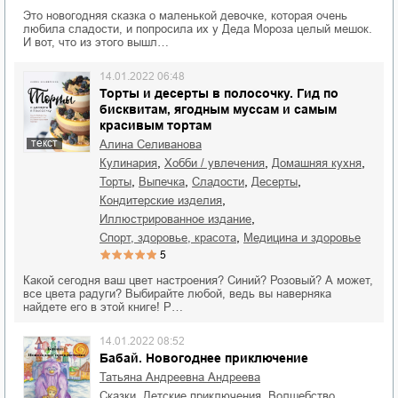
Это новогодняя сказка о маленькой девочке, которая очень
любила сладости, и попросила их у Деда Мороза целый мешок.
И вот, что из этого вышл…
14.01.2022 06:48
Торты и десерты в полосочку. Гид по
бисквитам, ягодным муссам и самым
красивым тортам
текст
Алина Селиванова
,
,
,
кулинария
хобби / увлечения
домашняя кухня
,
,
,
,
торты
выпечка
сладости
десерты
,
кондитерские изделия
,
иллюстрированное издание
,
спорт, здоровье, красота
медицина и здоровье
5
Какой сегодня ваш цвет настроения? Синий? Розовый? А может,
все цвета радуги? Выбирайте любой, ведь вы наверняка
найдете его в этой книге! Р…
14.01.2022 08:52
Бабай. Новогоднее приключение
Татьяна Андреевна Андреева
,
,
,
сказки
детские приключения
волшебство