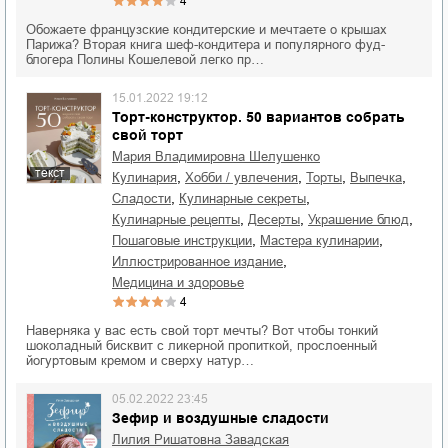
4
Обожаете французские кондитерские и мечтаете о крышах
Парижа? Вторая книга шеф-кондитера и популярного фуд-
блогера Полины Кошелевой легко пр…
15.01.2022 19:12
Торт-конструктор. 50 вариантов собрать
свой торт
Мария Владимировна Шелушенко
текст
,
,
,
,
кулинария
хобби / увлечения
торты
выпечка
,
,
сладости
кулинарные секреты
,
,
,
кулинарные рецепты
десерты
украшение блюд
,
,
пошаговые инструкции
мастера кулинарии
,
иллюстрированное издание
медицина и здоровье
4
Наверняка у вас есть свой торт мечты? Вот чтобы тонкий
шоколадный бисквит с ликерной пропиткой, прослоенный
йогуртовым кремом и сверху натур…
05.02.2022 23:45
Зефир и воздушные сладости
Лилия Ришатовна Завадская