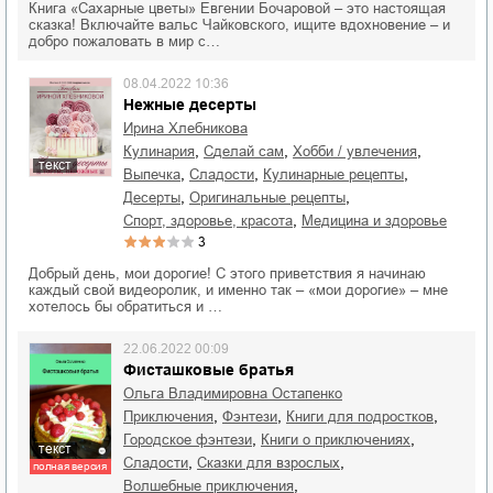
Книга «Сахарные цветы» Евгении Бочаровой – это настоящая
сказка! Включайте вальс Чайковского, ищите вдохновение – и
добро пожаловать в мир с…
08.04.2022 10:36
Нежные десерты
Ирина Хлебникова
,
,
,
кулинария
сделай сам
хобби / увлечения
текст
,
,
,
выпечка
сладости
кулинарные рецепты
,
,
десерты
оригинальные рецепты
,
спорт, здоровье, красота
медицина и здоровье
3
Добрый день, мои дорогие! С этого приветствия я начинаю
каждый свой видеоролик, и именно так – «мои дорогие» – мне
хотелось бы обратиться и …
22.06.2022 00:09
Фисташковые братья
Ольга Владимировна Остапенко
,
,
,
приключения
фэнтези
книги для подростков
,
,
городское фэнтези
книги о приключениях
текст
,
,
сладости
сказки для взрослых
полная версия
,
волшебные приключения