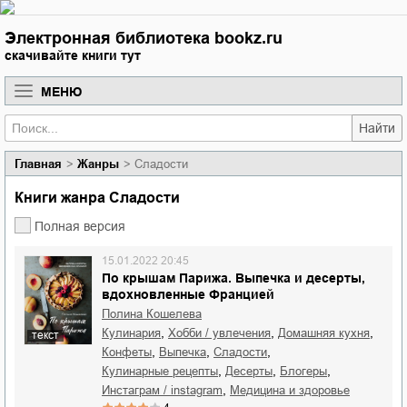
Электронная библиотека bookz.ru
скачивайте книги тут
МЕНЮ
Найти
Главная
Жанры
Сладости
Книги жанра Сладости
Полная версия
15.01.2022 20:45
По крышам Парижа. Выпечка и десерты,
вдохновленные Францией
Полина Кошелева
,
,
,
кулинария
хобби / увлечения
домашняя кухня
текст
,
,
,
конфеты
выпечка
сладости
,
,
,
кулинарные рецепты
десерты
блогеры
,
инстаграм / instagram
медицина и здоровье