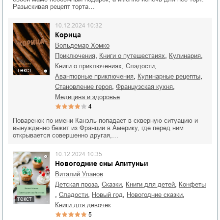
Разыскивая рецепт торта…
10.12.2024 10:32
Корица
Вольдемар Хомко
,
,
,
приключения
книги о путешествиях
кулинария
,
,
книги о приключениях
сладости
текст
,
,
авантюрные приключения
кулинарные рецепты
,
,
становление героя
французская кухня
медицина и здоровье
4
Поваренок по имени Канэль попадает в скверную ситуацию и
вынужденно бежит из Франции в Америку, где перед ним
открывается совершенно другая,…
10.12.2024 10:35
Новогодние сны Апитуньи
Виталий Уланов
,
,
,
детская проза
сказки
книги для детей
конфеты
,
,
,
,
сладости
Новый год
новогодние сказки
текст
книги для девочек
5