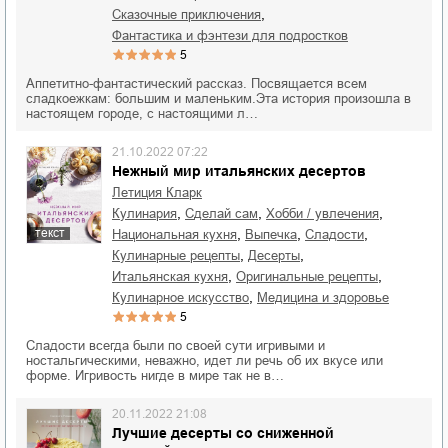
,
сказочные приключения
фантастика и фэнтези для подростков
5
Аппетитно-фантастический рассказ. Посвящается всем
сладкоежкам: большим и маленьким.Эта история произошла в
настоящем городе, с настоящими л…
21.10.2022 07:22
Нежный мир итальянских десертов
Летиция Кларк
,
,
,
кулинария
сделай сам
хобби / увлечения
,
,
,
текст
национальная кухня
выпечка
сладости
,
,
кулинарные рецепты
десерты
,
,
итальянская кухня
оригинальные рецепты
,
кулинарное искусство
медицина и здоровье
5
Сладости всегда были по своей сути игривыми и
ностальгическими, неважно, идет ли речь об их вкусе или
форме. Игривость нигде в мире так не в…
20.11.2022 21:08
Лучшие десерты со сниженной