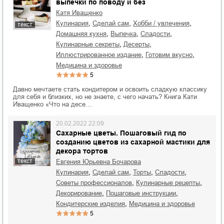
выпечки по поводу и без
Катя Иващенко
,
,
,
кулинария
сделай сам
хобби / увлечения
текст
,
,
,
домашняя кухня
выпечка
сладости
,
,
кулинарные секреты
десерты
,
,
иллюстрированное издание
готовим вкусно
медицина и здоровье
5
Давно мечтаете стать кондитером и освоить сладкую классику
для себя и близких, но не знаете, с чего начать? Книга Кати
Иващенко «Что на десе…
20.02.2022 22:09
Сахарные цветы. Пошаговый гид по
созданию цветов из сахарной мастики для
декора тортов
текст
Евгения Юрьевна Бочарова
,
,
,
,
кулинария
сделай сам
торты
сладости
,
,
советы профессионалов
кулинарные рецепты
,
,
декорирование
пошаговые инструкции
,
кондитерские изделия
медицина и здоровье
5