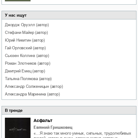
У нас ищут
Джордж
Оруэлл
(автор)
Стефани
Майер
(автор)
Юрий
Никитин
(автор)
Гай
Орловский
(автор)
Сьюзен
Коллинз
(автор)
Роман
Злотников
(автор)
Дмитрий
Емец
(автор)
Татьяна
Полякова
(автор)
Александр
Солженицын
(автор)
Александра
Маринина
(автор)
В тренде
Асфальт
Евгений Гришковец
«…Я знаю так много умных, сильных, трудолюбивых