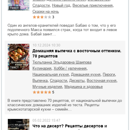
,
,
,
сладости
Новый год
веселые приключения
текст
сказки на ночь
3
Один из ангелов-хранителей поведал Бабаю о том, что у его
подопечного Макса появился страх, когда тот входит в левое
крыло дома. Бабай заинт…
10.12.2024 10:30
Домашняя выпечка с восточным оттенком.
70 рецептов
Тюльпанна Эльдаровна Шаипова
текст
,
,
кулинария
хобби / увлечения
,
,
,
национальная кухня
домашняя кухня
пироги
,
,
,
,
выпечка
сладости
десерты
восточная кухня
,
мучные изделия
медицина и здоровье
5
В книге представлено 70 рецептов, от национальной выпечки до
классических домашних изделий из теста. Рецепты
крымскотатарской кухни – семейн…
05.02.2022 15:47
Что на десерт? Рецепты десертов и