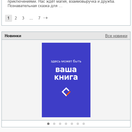
приключениями. Нас ждёт магия, взаимовыручка и дружба.
Познавательная сказка для …
1
2
3
...
7
Новинки
Все новинки
Забытая земля
Новоросии: о
Руки моей не
судьбе
отпускай
Кировоградской
области
атьяна Александровна
Алюшина
Сергей Николаевич
Сидоренко