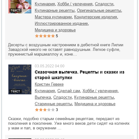
,
,
,
кулинария
хобби / увлечения
сладости
,
,
кулинарные рецепты
оригинальные рецепты
текст
,
,
мастера кулинарии
кондитерские изделия
,
иллюстрированное издание
медицина и здоровье
5
Десерты с воздушным настроением в дебютной книге Лилии
Завадской никого не оставят равнодушным. Легкое суфле,
пружинистый маршмаллоу и, коне…
03.05.2022 04:00
Сказочная выпечка. Рецепты и сказки из
старой шкатулки
Кристин Гевеке
,
,
,
кулинария
сделай сам
хобби / увлечения
текст
,
,
,
выпечка
сладости
кулинарные рецепты
,
старинные рецепты
медицина и здоровье
3
Сказки, подобно старым семейным рецептам, передают из
поколения в поколение. Уже много веков дети сидят на коленях
у мам и пап, в окружении …