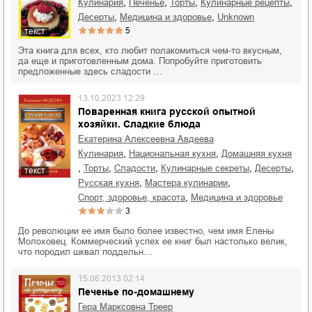
,
,
,
,
кулинария
печенье
торты
кулинарные рецепты
,
,
десерты
медицина и здоровье
Unknown
5
текст
Эта книга для всех, кто любит полакомиться чем-то вкусным,
да еще и приготовленным дома. Попробуйте приготовить
предложенные здесь сладости …
13.10.2023 12:29
Поваренная книга русской опытной
хозяйки. Сладкие блюда
Екатерина Алексеевна Авдеева
,
,
кулинария
национальная кухня
домашняя кухня
,
,
,
,
,
торты
сладости
кулинарные секреты
десерты
текст
,
,
русская кухня
мастера кулинарии
,
спорт, здоровье, красота
медицина и здоровье
3
До революции ее имя было более известно, чем имя Елены
Молоховец. Коммерческий успех ее книг был настолько велик,
что породил шквал поддельн…
15.06.2013 02:14
Печенье по-домашнему
Гера Марксовна Треер