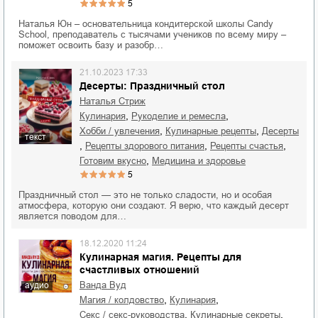
5
Наталья Юн – основательница кондитерской школы Candy
School, преподаватель с тысячами учеников по всему миру –
поможет освоить базу и разобр…
21.10.2023 17:33
Десерты: Праздничный стол
Наталья Стриж
,
,
кулинария
рукоделие и ремесла
,
,
хобби / увлечения
кулинарные рецепты
десерты
текст
,
,
,
рецепты здорового питания
рецепты счастья
,
готовим вкусно
медицина и здоровье
5
Праздничный стол — это не только сладости, но и особая
атмосфера, которую они создают. Я верю, что каждый десерт
является поводом для…
18.12.2020 11:24
Кулинарная магия. Рецепты для
счастливых отношений
Ванда Вуд
аудио
,
,
магия / колдовство
кулинария
,
,
секс / секс-руководства
кулинарные секреты