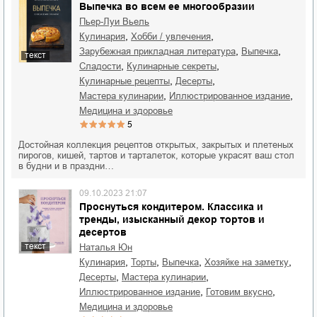
Выпечка во всем ее многообразии
Пьер-Луи Вьель
,
,
кулинария
хобби / увлечения
,
,
зарубежная прикладная литература
выпечка
текст
,
,
сладости
кулинарные секреты
,
,
кулинарные рецепты
десерты
,
,
мастера кулинарии
иллюстрированное издание
медицина и здоровье
5
Достойная коллекция рецептов открытых, закрытых и плетеных
пирогов, кишей, тартов и тарталеток, которые украсят ваш стол
в будни и в праздни…
09.10.2023 21:07
Проснуться кондитером. Классика и
тренды, изысканный декор тортов и
десертов
текст
Наталья Юн
,
,
,
,
кулинария
торты
выпечка
хозяйке на заметку
,
,
десерты
мастера кулинарии
,
,
иллюстрированное издание
готовим вкусно
медицина и здоровье