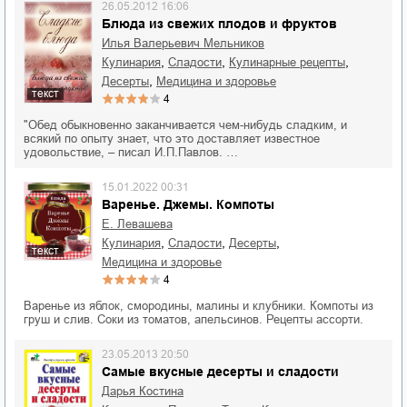
26.05.2012 16:06
Блюда из свежих плодов и фруктов
Илья Валерьевич Мельников
,
,
,
кулинария
сладости
кулинарные рецепты
,
десерты
медицина и здоровье
текст
4
"Обед обыкновенно заканчивается чем-нибудь сладким, и
всякий по опыту знает, что это доставляет известное
удовольствие, – писал И.П.Павлов. …
15.01.2022 00:31
Варенье. Джемы. Компоты
Е. Левашева
,
,
,
кулинария
сладости
десерты
текст
медицина и здоровье
4
Варенье из яблок, смородины, малины и клубники. Компоты из
груш и слив. Соки из томатов, апельсинов. Рецепты ассорти.
23.05.2013 20:50
Самые вкусные десерты и сладости
Дарья Костина