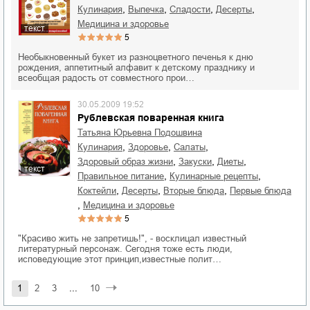
,
,
,
,
кулинария
выпечка
сладости
десерты
медицина и здоровье
текст
5
Необыкновенный букет из разноцветного печенья к дню
рождения, аппетитный алфавит к детскому празднику и
всеобщая радость от совместного прои…
30.05.2009 19:52
Рублевская поваренная книга
Татьяна Юрьевна Подошвина
,
,
,
кулинария
здоровье
салаты
,
,
,
здоровый образ жизни
закуски
диеты
текст
,
,
правильное питание
кулинарные рецепты
,
,
,
коктейли
десерты
вторые блюда
первые блюда
,
медицина и здоровье
5
"Красиво жить не запретишь!", - восклицал известный
литературный персонаж. Сегодня тоже есть люди,
исповедующие этот принцип,известные полит…
1
2
3
...
10