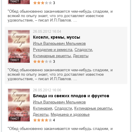
текст
3
"Обед обыкновенно заканчивается чем-нибудь сладким, и
всякий по опыту знает, что это доставляет известное
удовольствие, – писал И.П.Павлов. …
26.05.2012 16:04
Кисели, кремы, мусcы
Илья Валерьевич Мельников
,
,
рукоделие и ремесла
сладости
,
кулинарные рецепты
десерты
текст
3
"Обед обыкновенно заканчивается чем-нибудь сладким, и
всякий по опыту знает, что это доставляет известное
удовольствие, – писал И.П.Павлов. …
26.05.2012 16:06
Блюда из свежих плодов и фруктов
Илья Валерьевич Мельников
,
,
,
кулинария
сладости
кулинарные рецепты
,
десерты
медицина и здоровье
текст
4
"Обед обыкновенно заканчивается чем-нибудь сладким, и