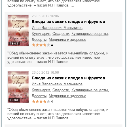
всякий по опыту знает, что это доставляет известное
удовольствие, – писал И.П.Павлов. …
26.05.2012 16:06
Блюда из свежих плодов и фруктов
Илья Валерьевич Мельников
,
,
,
кулинария
сладости
кулинарные рецепты
,
десерты
медицина и здоровье
текст
4
"Обед обыкновенно заканчивается чем-нибудь сладким, и
всякий по опыту знает, что это доставляет известное
удовольствие, – писал И.П.Павлов. …
26.05.2012 16:06
Блюда из свежих плодов и фруктов
Илья Валерьевич Мельников
,
,
,
кулинария
сладости
кулинарные рецепты
,
десерты
медицина и здоровье
текст
4
"Обед обыкновенно заканчивается чем-нибудь сладким, и
всякий по опыту знает, что это доставляет известное
удовольствие, – писал И.П.Павлов. …