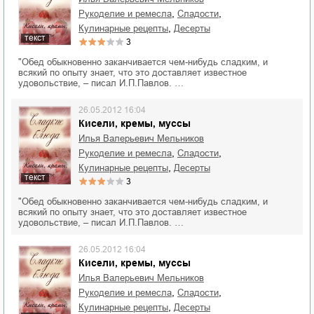
,
,
рукоделие и ремесла
сладости
,
кулинарные рецепты
десерты
текст
3
"Обед обыкновенно заканчивается чем-нибудь сладким, и
всякий по опыту знает, что это доставляет известное
удовольствие, – писал И.П.Павлов. …
26.05.2012 16:04
Кисели, кремы, мусcы
Илья Валерьевич Мельников
,
,
рукоделие и ремесла
сладости
,
кулинарные рецепты
десерты
текст
3
"Обед обыкновенно заканчивается чем-нибудь сладким, и
всякий по опыту знает, что это доставляет известное
удовольствие, – писал И.П.Павлов. …
26.05.2012 16:04
Кисели, кремы, мусcы
Илья Валерьевич Мельников
,
,
рукоделие и ремесла
сладости
,
кулинарные рецепты
десерты