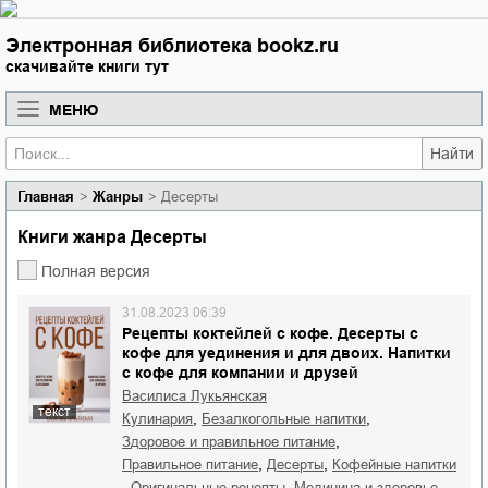
Электронная библиотека bookz.ru
скачивайте книги тут
МЕНЮ
Найти
Главная
Жанры
Десерты
Книги жанра Десерты
Полная версия
31.08.2023 06:39
Рецепты коктейлей с кофе. Десерты с
кофе для уединения и для двоих. Напитки
с кофе для компании и друзей
Василиса Лукьянская
текст
,
,
кулинария
безалкогольные напитки
,
здоровое и правильное питание
,
,
правильное питание
десерты
кофейные напитки
,
,
,
оригинальные рецепты
медицина и здоровье