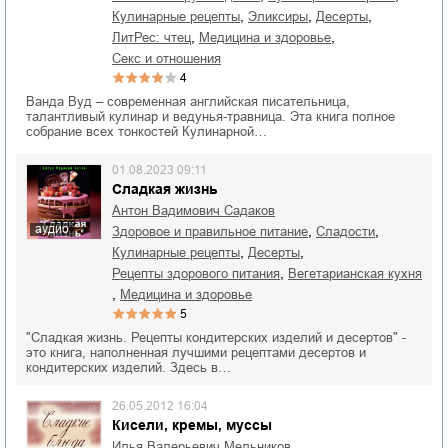
,
,
,
кулинарные рецепты
эликсиры
десерты
,
,
ЛитРес: чтец
медицина и здоровье
секс и отношения
4
Ванда Вуд – современная английская писательница,
талантливый кулинар и ведунья-травница. Эта книга полное
собрание всех тонкостей Кулинарной…
01.08.2023 09:11
Сладкая жизнь
Антон Вадимович Садаков
аудио
,
,
здоровое и правильное питание
сладости
,
,
кулинарные рецепты
десерты
,
рецепты здорового питания
вегетарианская кухня
,
медицина и здоровье
5
"Сладкая жизнь. Рецепты кондитерских изделий и десертов" -
это книга, наполненная лучшими рецептами десертов и
кондитерских изделий. Здесь в…
26.05.2012 16:04
Кисели, кремы, мусcы
Илья Валерьевич Мельников