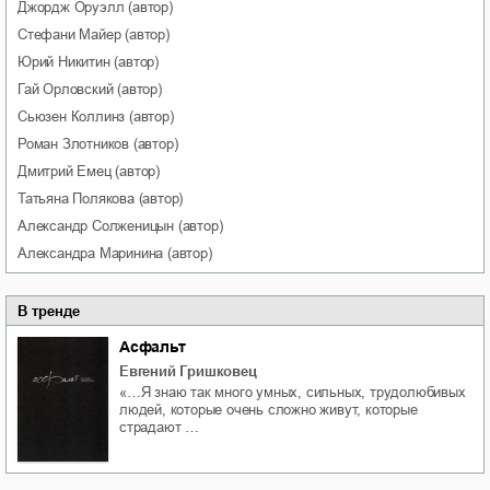
Джордж
Оруэлл
(автор)
Стефани
Майер
(автор)
Юрий
Никитин
(автор)
Гай
Орловский
(автор)
Сьюзен
Коллинз
(автор)
Роман
Злотников
(автор)
Дмитрий
Емец
(автор)
Татьяна
Полякова
(автор)
Александр
Солженицын
(автор)
Александра
Маринина
(автор)
В тренде
Асфальт
Евгений Гришковец
«…Я знаю так много умных, сильных, трудолюбивых
людей, которые очень сложно живут, которые
страдают …