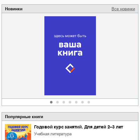
Новинки
Все новинки
Забытая земля
Новоросии: о
Руки моей не
судьбе
отпускай
Кировоградской
области
атьяна Александровна
Алюшина
Сергей Николаевич
Сидоренко
Популярные книги
Годовой курс занятий. Для детей 2–3 лет
учебная литература