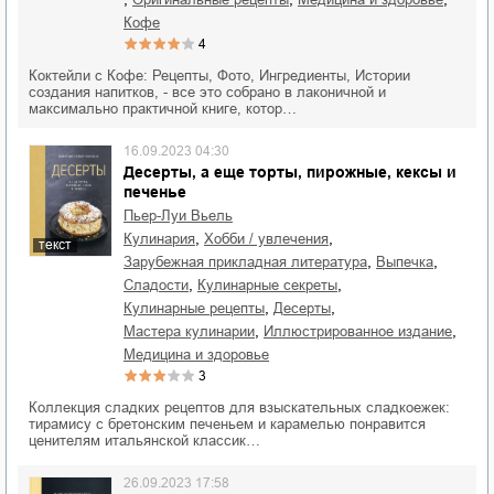
кофе
4
Коктейли с Кофе: Рецепты, Фото, Ингредиенты, Истории
создания напитков, - все это собрано в лаконичной и
максимально практичной книге, котор…
16.09.2023 04:30
Десерты, а еще торты, пирожные, кексы и
печенье
Пьер-Луи Вьель
,
,
кулинария
хобби / увлечения
текст
,
,
зарубежная прикладная литература
выпечка
,
,
сладости
кулинарные секреты
,
,
кулинарные рецепты
десерты
,
,
мастера кулинарии
иллюстрированное издание
медицина и здоровье
3
Коллекция сладких рецептов для взыскательных сладкоежек:
тирамису с бретонским печеньем и карамелью понравится
ценителям итальянской классик…
26.09.2023 17:58