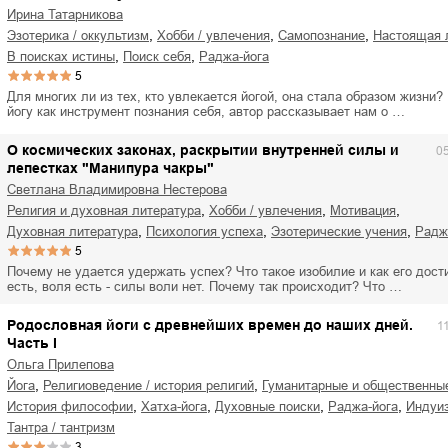
Ирина Татарникова
,
,
,
эзотерика / оккультизм
хобби / увлечения
самопознание
настоящая
,
,
в поисках истины
поиск себя
раджа-йога
5
Для многих ли из тех, кто увлекается йогой, она стала образом жизни?
йогу как инструмент познания себя, автор рассказывает нам о …
О космических законах, раскрытии внутренней силы и
0
лепестках "Манипура чакры"
Светлана Владимировна Нестерова
,
,
,
религия и духовная литература
хобби / увлечения
мотивация
,
,
,
духовная литература
психология успеха
эзотерические учения
рад
5
Почему не удается удержать успех? Что такое изобилие и как его дост
есть, воля есть - силы воли нет. Почему так происходит? Что …
Родословная йоги с древнейших времен до наших дней.
1
Часть I
Ольга Прилепова
,
,
йога
религиоведение / история религий
гуманитарные и общественны
,
,
,
,
история философии
хатха-йога
духовные поиски
раджа-йога
индуи
тантра / тантризм
3