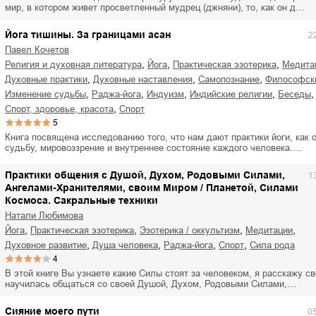
ля Новоросии:
Забытая земля Новоросии:
мир, в котором живет просветленный мудрец (джняни), то, как он д…
ровоградской
о судьбе Кировоградской
Л
асти
области
Йога тишины. За границами асан
2
евич Сидоренко
Сергей Николаевич Сидоренко
Павел Кочетов
,
,
,
религия и духовная литература
йога
практическая эзотерика
медит
,
,
,
духовные практики
духовные наставления
самопознание
философск
,
,
,
,
,
изменение судьбы
раджа-йога
индуизм
индийские религии
беседы
,
спорт, здоровье, красота
спорт
5
Книга посвящена исследованию того, что нам дают практики йоги, как 
судьбу, мировоззрение и внутреннее состояние каждого человека.…
Практики общения с Душой, Духом, Родовыми Силами,
1
Ангелами-Хранителями, своим Миром / Планетой, Силами
Космоса. Сакральные техники
Натали Любимова
,
,
,
,
йога
практическая эзотерика
эзотерика / оккультизм
медитации
,
,
,
,
духовное развитие
душа человека
раджа-йога
спорт
сила рода
4
В этой книге Вы узнаете какие Силы стоят за человеком, я расскажу св
научилась общаться со своей Душой, Духом, Родовыми Силами,…
Сияние моего пути
0