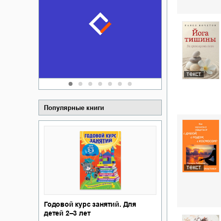
Забытая зем
пускай
о судьбе Ки
обл
а Алюшина
Сергей Никола
текст
Популярные книги
текст
Годовой курс занятий. Для
детей 2–3 лет