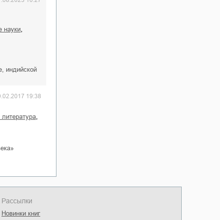
1.08.2023 10:27
,
е науки
е, индийской
0.02.2017 19:38
,
я литература
века»
Рассылки
Новинки книг