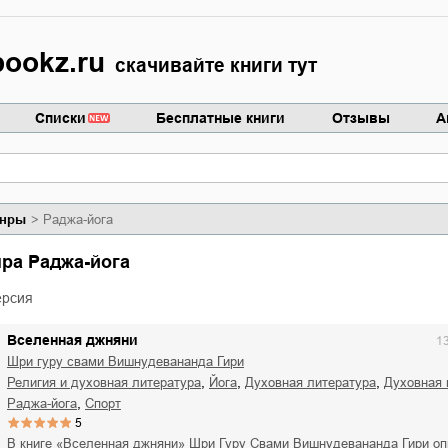
ookz.ru
скачивайте книги тут
Списки
Бесплатные книги
Отзывы
А
нры
Раджа-йога
нра Раджа-йога
ерсия
Вселенная джняни
1
Шри гуру свами Вишнудевананда Гири
,
,
,
религия и духовная литература
йога
духовная литература
духовная
,
раджа-йога
спорт
5
В книге «Вселенная джняни» Шри Гуру Свами Вишнудевананда Гири оп