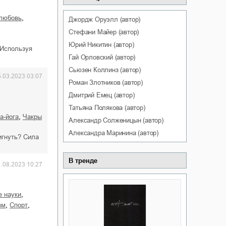
,
 любовь
Джордж
Оруэлл
(автор)
Стефани
Майер
(автор)
Юрий
Никитин
(автор)
 Используя
Гай
Орловский
(автор)
Сьюзен
Коллинз
(автор)
5.03.2023 03:07
Роман
Злотников
(автор)
Дмитрий
Емец
(автор)
Татьяна
Полякова
(автор)
,
жа-йога
чакры
Александр
Солженицын
(автор)
Александра
Маринина
(автор)
игнуть? Сила
В тренде
1.08.2023 10:27
,
е науки
,
,
зм
спорт