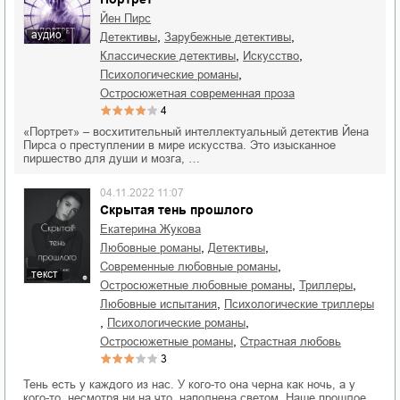
Йен Пирс
аудио
,
,
детективы
зарубежные детективы
,
,
классические детективы
искусство
,
психологические романы
остросюжетная современная проза
4
«Портрет» – восхитительный интеллектуальный детектив Йена
Пирса о преступлении в мире искусства. Это изысканное
пиршество для души и мозга, …
04.11.2022 11:07
Скрытая тень прошлого
Екатерина Жукова
,
,
любовные романы
детективы
,
современные любовные романы
текст
,
,
остросюжетные любовные романы
триллеры
,
любовные испытания
психологические триллеры
,
,
психологические романы
,
остросюжетные романы
страстная любовь
3
Тень есть у каждого из нас. У кого-то она черна как ночь, а у
кого-то, несмотря ни на что, наполнена светом. Наше прошлое