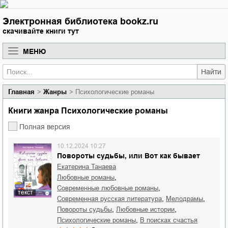
Электронная библиотека bookz.ru
скачивайте книги тут
МЕНЮ
Найти
Главная
Жанры
Психологические романы
Книги жанра Психологические романы
Полная версия
10.12.2024 10:27
Повороты судьбы, или Вот как бывает
Екатерина Танаева
,
любовные романы
,
современные любовные романы
текст
,
,
современная русская литература
мелодрамы
,
,
повороты судьбы
любовные истории
,
психологические романы
в поисках счастья