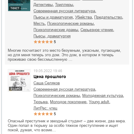
,
,
детективы
триллеры
текст
,
современная русская литература
,
,
,
пьесы и драматургия
убийства
предательство
,
,
месть
психологические романы
,
,
психологические драмы
серьезное чтение
пьесы, драматургия
5
Многие посчитают это место безумным, ужасным, пугающим,
но для меня теперь это дом. Это дом, в котором я теперь
проживаю свою бессмысленную …
19.05.2022 19:46
Цена прошлого
Саша Селяков
аудио
,
современная русская литература
,
,
психологические романы
молодежная культура
,
,
,
тюрьма
молодое поколение
young adult
ЛитРес: чтец
5
Опасный преступник и звездный студент – две жизни, два мира.
Один попал в тюрьму за особо тяжкое преступление и ищет
покой, думая, что возме…