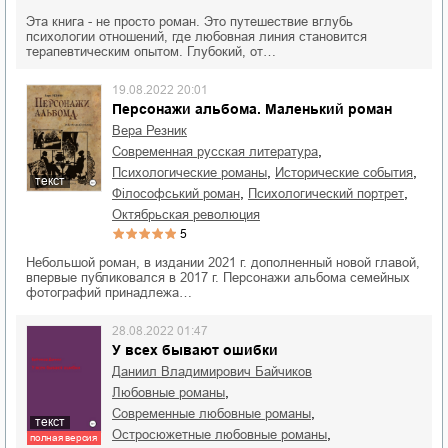
Эта книга - не просто роман. Это путешествие вглубь
психологии отношений, где любовная линия становится
терапевтическим опытом. Глубокий, от…
19.08.2022 20:01
Персонажи альбома. Маленький роман
Вера Резник
,
современная русская литература
,
,
психологические романы
исторические события
текст
,
,
філософський роман
психологический портрет
Октябрьская революция
5
Небольшой роман, в издании 2021 г. дополненный новой главой,
впервые публиковался в 2017 г. Персонажи альбома семейных
фотографий принадлежа…
28.08.2022 01:47
У всех бывают ошибки
Даниил Владимирович Байчиков
,
любовные романы
,
современные любовные романы
текст
,
остросюжетные любовные романы
полная версия