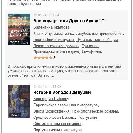
всегда будет влият…
11.09.2022 12:43
Bon voyage, или Друг на букву "П"
Валентина Крылова
,
,
книги о путешествиях
зарубежные приключения
,
,
биографии и мемуары
путешествие по Индии
текст
,
,
психологические романы
травелог
,
Произведения самиздата
автофикшн
5
В поисках приключений и нового жизненного опыта Валентина
уезжает по контракту в Индию, чтобы проработать полгода в
отеле 5* на Гоа. За это …
19.09.2022 11:03
История молодой девушки
Бернардин Рибейру
,
европейская старинная литература
,
,
эпоха Возрождения
психологические романы
текст
,
,
средневековая Европа
Португалия
,
сентиментальные романы
португальская литература