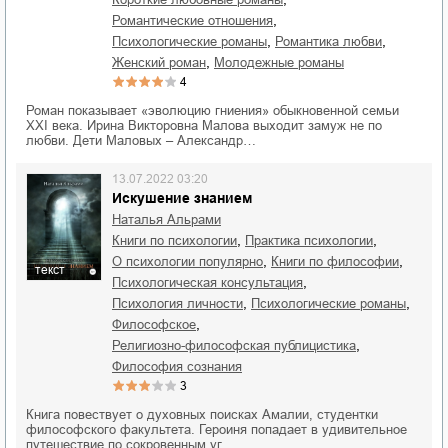
,
романтические отношения
,
,
психологические романы
романтика любви
,
женский роман
молодежные романы
4
Роман показывает «эволюцию гниения» обыкновенной семьи
XXI века. Ирина Викторовна Малова выходит замуж не по
любви. Дети Маловых – Александр…
13.07.2022 03:20
Искушение знанием
Наталья Альрами
,
,
книги по психологии
практика психологии
,
,
о психологии популярно
книги по философии
текст
,
психологическая консультация
,
,
психология личности
психологические романы
,
философское
,
религиозно-философская публицистика
философия сознания
3
Книга повествует о духовных поисках Амалии, студентки
философского факультета. Героиня попадает в удивительное
путешествие по сокровенным уг…