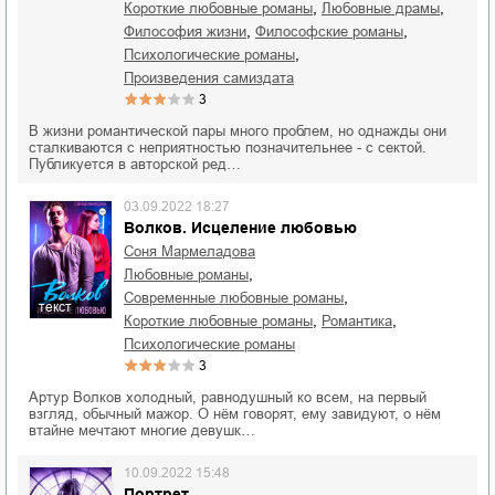
,
,
короткие любовные романы
любовные драмы
,
,
философия жизни
философские романы
,
психологические романы
Произведения самиздата
3
В жизни романтической пары много проблем, но однажды они
сталкиваются с неприятностью позначительнее - с сектой.
Публикуется в авторской ред…
03.09.2022 18:27
Волков. Исцеление любовью
Соня Мармеладова
,
любовные романы
,
современные любовные романы
текст
,
,
короткие любовные романы
романтика
психологические романы
3
Артур Волков холодный, равнодушный ко всем, на первый
взгляд, обычный мажор. О нём говорят, ему завидуют, о нём
втайне мечтают многие девушк…
10.09.2022 15:48
Портрет