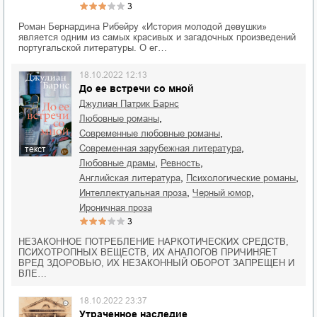
3
Роман Бернардина Рибейру «История молодой девушки»
является одним из самых красивых и загадочных произведений
португальской литературы. О ег…
18.10.2022 12:13
До ее встречи со мной
Джулиан Патрик Барнс
,
любовные романы
,
современные любовные романы
,
современная зарубежная литература
текст
,
,
любовные драмы
ревность
,
,
английская литература
психологические романы
,
,
интеллектуальная проза
черный юмор
ироничная проза
3
НЕЗАКОННОЕ ПОТРЕБЛЕНИЕ НАРКОТИЧЕСКИХ СРЕДСТВ,
ПСИХОТРОПНЫХ ВЕЩЕСТВ, ИХ АНАЛОГОВ ПРИЧИНЯЕТ
ВРЕД ЗДОРОВЬЮ, ИХ НЕЗАКОННЫЙ ОБОРОТ ЗАПРЕЩЕН И
ВЛЕ…
18.10.2022 23:37
Утраченное наследие