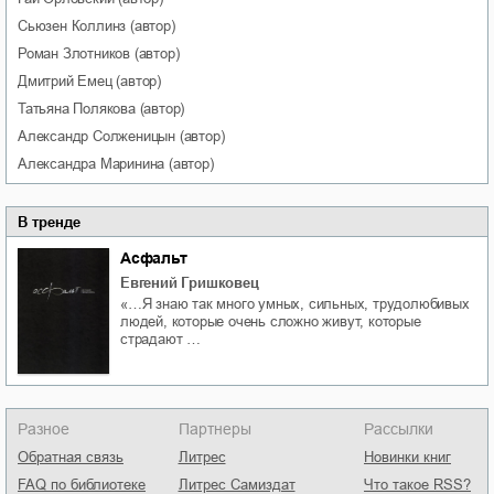
Сьюзен
Коллинз
(автор)
Роман
Злотников
(автор)
Дмитрий
Емец
(автор)
Татьяна
Полякова
(автор)
Александр
Солженицын
(автор)
Александра
Маринина
(автор)
В тренде
Асфальт
Евгений Гришковец
«…Я знаю так много умных, сильных, трудолюбивых
людей, которые очень сложно живут, которые
страдают …
Разное
Партнеры
Рассылки
Обратная связь
Литрес
Новинки книг
FAQ по библиотеке
Литрес Самиздат
Что такое RSS?