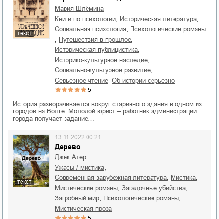
Мария Шлёмина
,
,
книги по психологии
историческая литература
,
социальная психология
психологические романы
текст
,
,
путешествия в прошлое
,
историческая публицистика
,
историко-культурное наследие
,
социально-культурное развитие
,
серьезное чтение
об истории серьезно
5
История разворачивается вокруг старинного здания в одном из
городов на Волге. Молодой юрист – работник администрации
города получает задание…
13.11.2022 00:21
Дерево
Джек Атер
,
ужасы / мистика
,
,
современная зарубежная литература
мистика
текст
,
,
мистические романы
загадочные убийства
,
,
загробный мир
психологические романы
мистическая проза
5