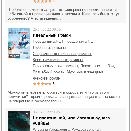
5
Влюбиться в девятнадцать лет совершенно неожиданно для
себя самой в провинциального паренька. Казалось бы, что тут
особенного? А если именно…
25.04.2022 06:05
Идеальный Роман
Псевдонима.NET Псевдонима.NET
,
любовные романы
,
современные любовные романы
текст
,
короткие любовные романы
,
,
психологические романы
психология любви
,
,
врачебный роман
мужчина и женщина
женский роман
5
Можно ли впервые влюбиться в сорок лет и что из этого
получится? Героиня романа, скандальная пациентка, попадает
на операцию в государственн…
06.05.2022 11:49
Не простивший, или История одного
убийцы
Альбина Алексеевна Рождественская