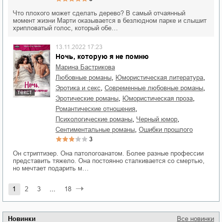
Что плохого может сделать дерево? В самый отчаянный
момент жизни Марти оказывается в безлюдном парке и слышит
хрипловатый голос, который обе…
13.11.2022 17:23
Ночь, которую я не помню
Марина Бастрикова
,
,
любовные романы
юмористическая литература
,
,
эротика и секс
современные любовные романы
текст
,
,
эротические романы
юмористическая проза
,
романтические отношения
,
,
психологические романы
черный юмор
,
сентиментальные романы
ошибки прошлого
3
Он стриптизер. Она патологоанатом. Более разные профессии
представить тяжело. Она постоянно сталкивается со смертью,
но мечтает подарить м…
1
2
3
...
18
Новинки
Все новинки