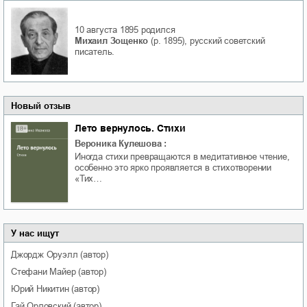
10 августа 1895
родился
Михаил Зощенко
(р. 1895), русский советский
писатель.
Новый отзыв
Лето вернулось. Стихи
Вероника Кулешова
:
Иногда стихи превращаются в медитативное чтение,
особенно это ярко проявляется в стихотворении
«Тих…
У нас ищут
Джордж
Оруэлл
(автор)
Стефани
Майер
(автор)
Юрий
Никитин
(автор)
Гай
Орловский
(автор)