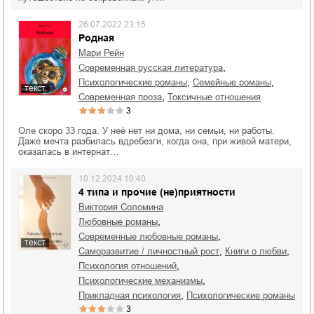
26.07.2022 23:15
Родная
Мари Рейн
,
современная русская литература
,
,
психологические романы
семейные романы
текст
,
современная проза
токсичные отношения
3
Оле скоро 33 года. У неё нет ни дома, ни семьи, ни работы.
Даже мечта разбилась вдребезги, когда она, при живой матери,
оказалась в интернат…
10.12.2024 10:40
4 типа и прочие (не)приятности
Виктория Соломина
,
любовные романы
,
современные любовные романы
текст
,
,
саморазвитие / личностный рост
книги о любви
,
психология отношений
,
психологические механизмы
,
прикладная психология
психологические романы
3