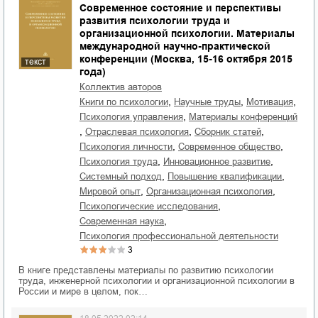
Современное состояние и перспективы
развития психологии труда и
организационной психологии. Материалы
международной научно-практической
конференции (Москва, 15-16 октября 2015
текст
года)
Коллектив авторов
,
,
,
книги по психологии
научные труды
мотивация
,
психология управления
материалы конференций
,
,
,
отраслевая психология
сборник статей
,
,
психология личности
современное общество
,
,
психология труда
инновационное развитие
,
,
системный подход
повышение квалификации
,
,
мировой опыт
организационная психология
,
психологические исследования
,
современная наука
психология профессиональной деятельности
3
В книге представлены материалы по развитию психологии
труда, инженерной психологии и организационной психологии в
России и мире в целом, пок…