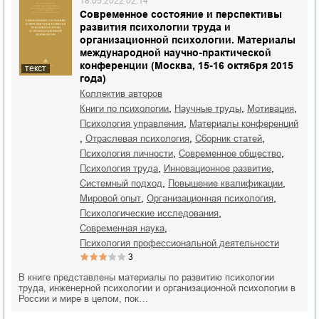
18.05.2022 02:14
Современное состояние и перспективы
развития психологии труда и
организационной психологии. Материалы
международной научно-практической
конференции (Москва, 15-16 октября 2015
текст
года)
Коллектив авторов
,
,
,
книги по психологии
научные труды
мотивация
,
психология управления
материалы конференций
,
,
,
отраслевая психология
сборник статей
,
,
психология личности
современное общество
,
,
психология труда
инновационное развитие
,
,
системный подход
повышение квалификации
,
,
мировой опыт
организационная психология
,
психологические исследования
,
современная наука
психология профессиональной деятельности
3
В книге представлены материалы по развитию психологии
труда, инженерной психологии и организационной психологии в
России и мире в целом, пок…