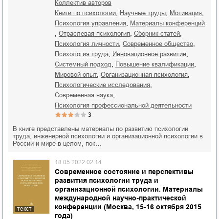
Коллектив авторов
,
,
,
книги по психологии
научные труды
мотивация
,
психология управления
материалы конференций
,
,
,
отраслевая психология
сборник статей
,
,
психология личности
современное общество
,
,
психология труда
инновационное развитие
,
,
системный подход
повышение квалификации
,
,
мировой опыт
организационная психология
,
психологические исследования
,
современная наука
психология профессиональной деятельности
3
В книге представлены материалы по развитию психологии
труда, инженерной психологии и организационной психологии в
России и мире в целом, пок…
18.05.2022 02:14
Современное состояние и перспективы
развития психологии труда и
организационной психологии. Материалы
международной научно-практической
конференции (Москва, 15-16 октября 2015
текст
года)