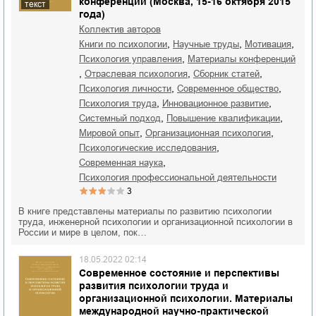
конференции (Москва, 15-16 октября 2015
текст
года)
Коллектив авторов
,
,
,
книги по психологии
научные труды
мотивация
,
психология управления
материалы конференций
,
,
,
отраслевая психология
сборник статей
,
,
психология личности
современное общество
,
,
психология труда
инновационное развитие
,
,
системный подход
повышение квалификации
,
,
мировой опыт
организационная психология
,
психологические исследования
,
современная наука
психология профессиональной деятельности
3
В книге представлены материалы по развитию психологии
труда, инженерной психологии и организационной психологии в
России и мире в целом, пок…
18.05.2022 02:14
Современное состояние и перспективы
развития психологии труда и
организационной психологии. Материалы
международной научно-практической