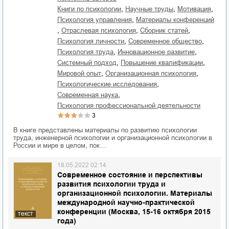
,
,
,
книги по психологии
научные труды
мотивация
,
психология управления
материалы конференций
,
,
,
отраслевая психология
сборник статей
,
,
психология личности
современное общество
,
,
психология труда
инновационное развитие
,
,
системный подход
повышение квалификации
,
,
мировой опыт
организационная психология
,
психологические исследования
,
современная наука
психология профессиональной деятельности
3
В книге представлены материалы по развитию психологии
труда, инженерной психологии и организационной психологии в
России и мире в целом, пок…
18.05.2022 02:14
Современное состояние и перспективы
развития психологии труда и
организационной психологии. Материалы
международной научно-практической
конференции (Москва, 15-16 октября 2015
текст
года)