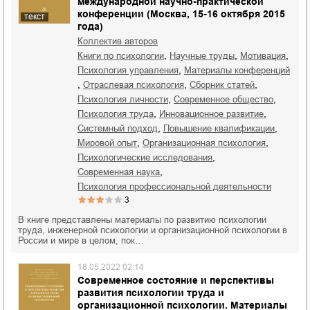
международной научно-практической
конференции (Москва, 15-16 октября 2015
текст
года)
Коллектив авторов
,
,
,
книги по психологии
научные труды
мотивация
,
психология управления
материалы конференций
,
,
,
отраслевая психология
сборник статей
,
,
психология личности
современное общество
,
,
психология труда
инновационное развитие
,
,
системный подход
повышение квалификации
,
,
мировой опыт
организационная психология
,
психологические исследования
,
современная наука
психология профессиональной деятельности
3
В книге представлены материалы по развитию психологии
труда, инженерной психологии и организационной психологии в
России и мире в целом, пок…
18.05.2022 02:14
Современное состояние и перспективы
развития психологии труда и
организационной психологии. Материалы