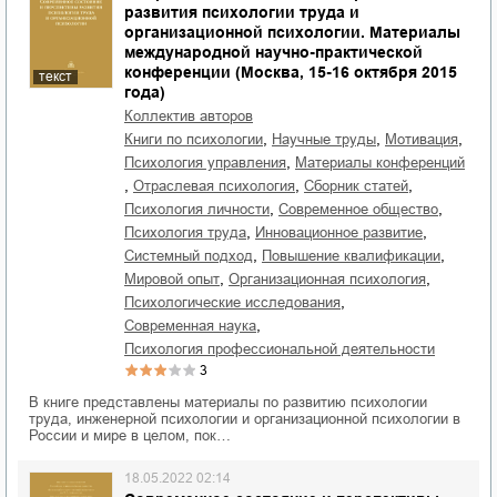
развития психологии труда и
организационной психологии. Материалы
международной научно-практической
конференции (Москва, 15-16 октября 2015
текст
года)
Коллектив авторов
,
,
,
книги по психологии
научные труды
мотивация
,
психология управления
материалы конференций
,
,
,
отраслевая психология
сборник статей
,
,
психология личности
современное общество
,
,
психология труда
инновационное развитие
,
,
системный подход
повышение квалификации
,
,
мировой опыт
организационная психология
,
психологические исследования
,
современная наука
психология профессиональной деятельности
3
В книге представлены материалы по развитию психологии
труда, инженерной психологии и организационной психологии в
России и мире в целом, пок…
18.05.2022 02:14