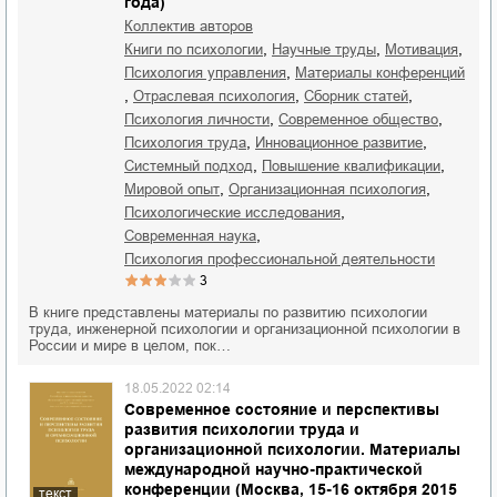
года)
Коллектив авторов
,
,
,
книги по психологии
научные труды
мотивация
,
психология управления
материалы конференций
,
,
,
отраслевая психология
сборник статей
,
,
психология личности
современное общество
,
,
психология труда
инновационное развитие
,
,
системный подход
повышение квалификации
,
,
мировой опыт
организационная психология
,
психологические исследования
,
современная наука
психология профессиональной деятельности
3
В книге представлены материалы по развитию психологии
труда, инженерной психологии и организационной психологии в
России и мире в целом, пок…
18.05.2022 02:14
Современное состояние и перспективы
развития психологии труда и
организационной психологии. Материалы
международной научно-практической
конференции (Москва, 15-16 октября 2015
текст