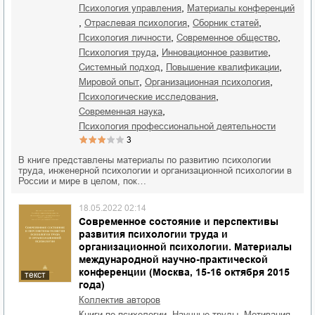
,
психология управления
материалы конференций
,
,
,
отраслевая психология
сборник статей
,
,
психология личности
современное общество
,
,
психология труда
инновационное развитие
,
,
системный подход
повышение квалификации
,
,
мировой опыт
организационная психология
,
психологические исследования
,
современная наука
психология профессиональной деятельности
3
В книге представлены материалы по развитию психологии
труда, инженерной психологии и организационной психологии в
России и мире в целом, пок…
18.05.2022 02:14
Современное состояние и перспективы
развития психологии труда и
организационной психологии. Материалы
международной научно-практической
конференции (Москва, 15-16 октября 2015
текст
года)
Коллектив авторов
,
,
,
книги по психологии
научные труды
мотивация