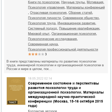
,
,
,
книги по психологии
научные труды
мотивация
,
психология управления
материалы конференций
,
,
,
отраслевая психология
сборник статей
,
,
психология личности
современное общество
,
,
психология труда
инновационное развитие
,
,
системный подход
повышение квалификации
,
,
мировой опыт
организационная психология
,
психологические исследования
,
современная наука
психология профессиональной деятельности
3
В книге представлены материалы по развитию психологии
труда, инженерной психологии и организационной психологии в
России и мире в целом, пок…
18.05.2022 02:14
Современное состояние и перспективы
развития психологии труда и
организационной психологии. Материалы
международной научно-практической
конференции (Москва, 15-16 октября 2015
текст
года)
Коллектив авторов