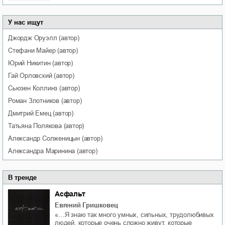
У нас ищут
Джордж
Оруэлл
(автор)
Стефани
Майер
(автор)
Юрий
Никитин
(автор)
Гай
Орловский
(автор)
Сьюзен
Коллинз
(автор)
Роман
Злотников
(автор)
Дмитрий
Емец
(автор)
Татьяна
Полякова
(автор)
Александр
Солженицын
(автор)
Александра
Маринина
(автор)
В тренде
Асфальт
Евгений Гришковец
«…Я знаю так много умных, сильных, трудолюбивых
людей, которые очень сложно живут, которые