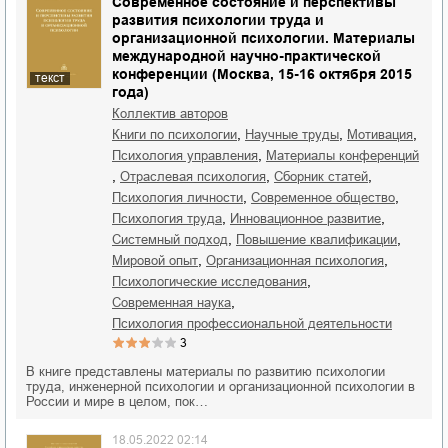
Современное состояние и перспективы
развития психологии труда и
организационной психологии. Материалы
международной научно-практической
конференции (Москва, 15-16 октября 2015
текст
года)
Коллектив авторов
,
,
,
книги по психологии
научные труды
мотивация
,
психология управления
материалы конференций
,
,
,
отраслевая психология
сборник статей
,
,
психология личности
современное общество
,
,
психология труда
инновационное развитие
,
,
системный подход
повышение квалификации
,
,
мировой опыт
организационная психология
,
психологические исследования
,
современная наука
психология профессиональной деятельности
3
В книге представлены материалы по развитию психологии
труда, инженерной психологии и организационной психологии в
России и мире в целом, пок…
18.05.2022 02:14