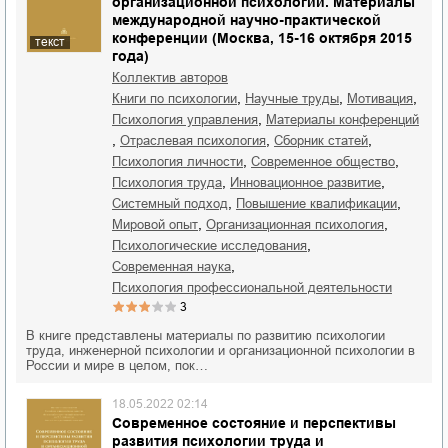
организационной психологии. Материалы
международной научно-практической
конференции (Москва, 15-16 октября 2015
текст
года)
Коллектив авторов
,
,
,
книги по психологии
научные труды
мотивация
,
психология управления
материалы конференций
,
,
,
отраслевая психология
сборник статей
,
,
психология личности
современное общество
,
,
психология труда
инновационное развитие
,
,
системный подход
повышение квалификации
,
,
мировой опыт
организационная психология
,
психологические исследования
,
современная наука
психология профессиональной деятельности
3
В книге представлены материалы по развитию психологии
труда, инженерной психологии и организационной психологии в
России и мире в целом, пок…
18.05.2022 02:14
Современное состояние и перспективы
развития психологии труда и