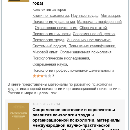
года)
Коллектив авторов
,
,
,
книги по психологии
научные труды
мотивация
,
психология управления
материалы конференций
,
,
,
отраслевая психология
сборник статей
,
,
психология личности
современное общество
,
,
психология труда
инновационное развитие
,
,
системный подход
повышение квалификации
,
,
мировой опыт
организационная психология
,
психологические исследования
,
современная наука
психология профессиональной деятельности
3
В книге представлены материалы по развитию психологии
труда, инженерной психологии и организационной психологии в
России и мире в целом, пок…
18.05.2022 02:14
Современное состояние и перспективы
развития психологии труда и
организационной психологии. Материалы
международной научно-практической