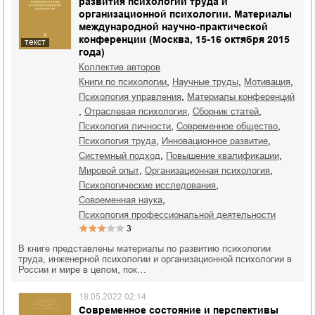
развития психологии труда и
организационной психологии. Материалы
международной научно-практической
конференции (Москва, 15-16 октября 2015
текст
года)
Коллектив авторов
,
,
,
книги по психологии
научные труды
мотивация
,
психология управления
материалы конференций
,
,
,
отраслевая психология
сборник статей
,
,
психология личности
современное общество
,
,
психология труда
инновационное развитие
,
,
системный подход
повышение квалификации
,
,
мировой опыт
организационная психология
,
психологические исследования
,
современная наука
психология профессиональной деятельности
3
В книге представлены материалы по развитию психологии
труда, инженерной психологии и организационной психологии в
России и мире в целом, пок…
18.05.2022 02:14
Современное состояние и перспективы