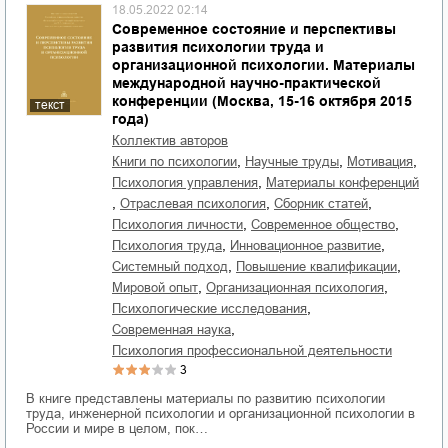
18.05.2022 02:14
Современное состояние и перспективы
развития психологии труда и
организационной психологии. Материалы
международной научно-практической
конференции (Москва, 15-16 октября 2015
текст
года)
Коллектив авторов
,
,
,
книги по психологии
научные труды
мотивация
,
психология управления
материалы конференций
,
,
,
отраслевая психология
сборник статей
,
,
психология личности
современное общество
,
,
психология труда
инновационное развитие
,
,
системный подход
повышение квалификации
,
,
мировой опыт
организационная психология
,
психологические исследования
,
современная наука
психология профессиональной деятельности
3
В книге представлены материалы по развитию психологии
труда, инженерной психологии и организационной психологии в
России и мире в целом, пок…