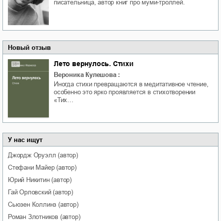
писательница, автор книг про муми-троллей.
Новый отзыв
Лето вернулось. Стихи
Вероника Кулешова
:
Иногда стихи превращаются в медитативное чтение,
особенно это ярко проявляется в стихотворении
«Тих…
У нас ищут
Джордж
Оруэлл
(автор)
Стефани
Майер
(автор)
Юрий
Никитин
(автор)
Гай
Орловский
(автор)
Сьюзен
Коллинз
(автор)
Роман
Злотников
(автор)