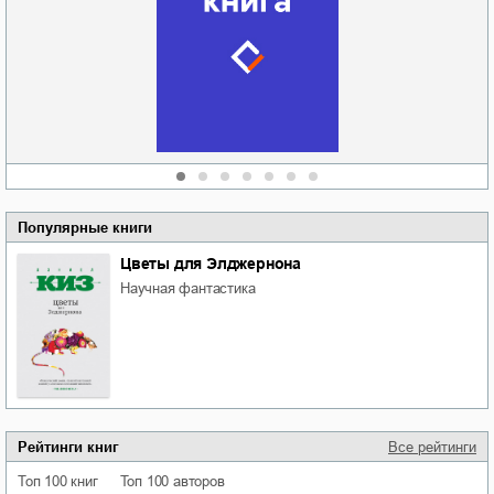
Новоросии: о
Руки моей не
судьбе
отпускай
Кировоградской
области
атьяна Александровна
Алюшина
Сергей Николаевич
Сидоренко
Популярные книги
Цветы для Элджернона
научная фантастика
Рейтинги книг
Все рейтинги
Топ 100 книг
Топ 100 авторов