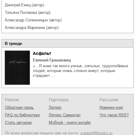
Дмитрий
Емец
(автор)
Татьяна
Полякова
(автор)
Александр
Солженицын
(автор)
Александра
Маринина
(автор)
В тренде
Асфальт
Евгений Гришковец
«…Я знаю так много умных, сильных, трудолюбивых
людей, которые очень сложно живут, которые
страдают …
Разное
Партнеры
Рассылки
Обратная связь
Литрес
Новинки книг
FAQ по библиотеке
Литрес Самиздат
Что такое RSS?
Стать автором
MyBook - книги онлайн
По всем вопросам пишите нам на почту:
support@bookz.ru