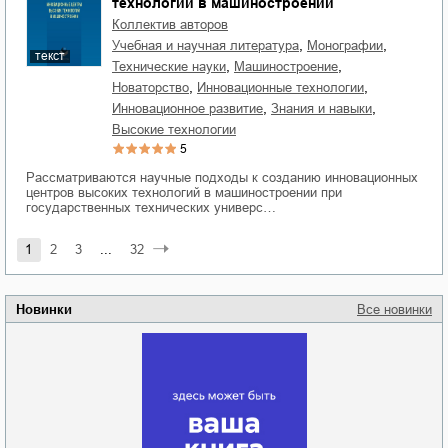
технологий в машиностроении
Коллектив авторов
,
,
учебная и научная литература
монографии
текст
,
,
технические науки
машиностроение
,
,
новаторство
инновационные технологии
,
,
инновационное развитие
знания и навыки
высокие технологии
5
Рассматриваются научные подходы к созданию инновационных
центров высоких технологий в машиностроении при
государственных технических универс…
1
2
3
...
32
Новинки
Все новинки
Забытая земля