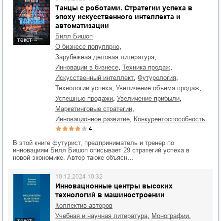
Танцы с роботами. Стратегии успеха в
эпоху искусственного интеллекта и
автоматизации
Билл Бишоп
текст
,
о бизнесе популярно
,
зарубежная деловая литература
,
,
инновации в бизнесе
техника продаж
,
,
искусственный интеллект
футурология
,
,
технологии успеха
увеличение объема продаж
,
,
успешные продажи
увеличение прибыли
,
маркетинговые стратегии
,
инновационное развитие
конкурентоспособность
4
В этой книге футурист, предприниматель и тренер по
инновациям Билл Бишоп описывает 29 стратегий успеха в
новой экономике. Автор также объясн…
10.12.2024 10:32
Инновационные центры высоких
технологий в машиностроении
Коллектив авторов
,
,
учебная и научная литература
монографии
текст