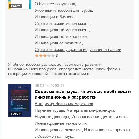
,
о бизнесе популярно
текст
,
учебники и пособия для вузов
,
инновации в бизнесе
,
стратегический менеджмент
,
инновационный менеджмент
,
инновационные технологии
,
инновационное развитие
,
стратегическое управление
знания и навыки
3
Учебное пособие раскрывает эволюцию развития
инновационного процесса, определяет место новой формы
генерации инноваций – стартап компании в …
06.03.2023 03:11
Современная наука: ключевые проблемы и
инновационные разработки
Владимир Иванович Бережной
,
,
научные труды
материалы конференций
текст
,
,
научные доклады
инновационная деятельность
,
инновационные технологии
,
инновационное развитие
инновационные проекты
,
современная наука