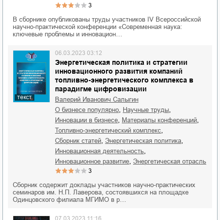
3
В сборнике опубликованы труды участников IV Всероссийской
научно-практической конференции «Современная наука:
ключевые проблемы и инновацион…
06.03.2023 03:12
Энергетическая политика и стратегии
инновационного развития компаний
топливно-энергетического комплекса в
парадигме цифровизации
текст
Валерий Иванович Салыгин
,
,
о бизнесе популярно
научные труды
,
,
инновации в бизнесе
материалы конференций
,
топливно-энергетический комплекс
,
,
сборник статей
энергетическая политика
,
инновационная деятельность
,
инновационное развитие
энергетическая отрасль
3
Сборник содержит доклады участников научно-практических
семинаров им. Н.П. Лаверова, состоявшихся на площадке
Одинцовского филиала МГИМО в р…
07.03.2023 11:16