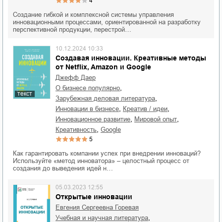
4
Создание гибкой и комплексной системы управления
инновационными процессами, ориентированной на разработку
перспективной продукции, перестрой…
10.12.2024 10:33
Создавая инновации. Креативные методы
от Netflix, Amazon и Google
Джефф Даер
,
о бизнесе популярно
текст
,
зарубежная деловая литература
,
,
инновации в бизнесе
креатив / идеи
,
,
инновационное развитие
мировой опыт
,
креативность
Google
5
Как гарантировать компании успех при внедрении инноваций?
Используйте «метод инноватора» ‒ целостный процесс от
создания до выведения идей н…
05.03.2023 12:55
Открытые инновации
Евгения Сергеевна Горевая
,
учебная и научная литература