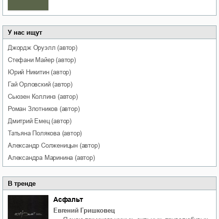
У нас ищут
Джордж
Оруэлл
(автор)
Стефани
Майер
(автор)
Юрий
Никитин
(автор)
Гай
Орловский
(автор)
Сьюзен
Коллинз
(автор)
Роман
Злотников
(автор)
Дмитрий
Емец
(автор)
Татьяна
Полякова
(автор)
Александр
Солженицын
(автор)
Александра
Маринина
(автор)
В тренде
Асфальт
Евгений Гришковец