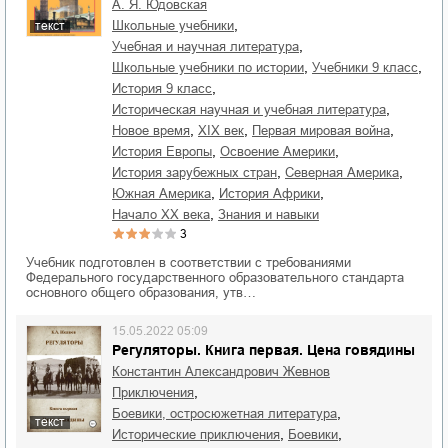
А. Я. Юдовская
,
школьные учебники
текст
,
учебная и научная литература
,
,
школьные учебники по истории
учебники 9 класс
,
история 9 класс
,
историческая научная и учебная литература
,
,
,
новое время
XIX век
Первая мировая война
,
,
история Европы
освоение Америки
,
,
история зарубежных стран
Северная Америка
,
,
Южная Америка
история Африки
,
начало XX века
знания и навыки
3
Учебник подготовлен в соответствии с требованиями
Федерального государственного образовательного стандарта
основного общего образования, утв…
15.05.2022 05:09
Регуляторы. Книга первая. Цена говядины
Константин Александрович Жевнов
,
приключения
,
боевики, остросюжетная литература
текст
,
,
исторические приключения
боевики