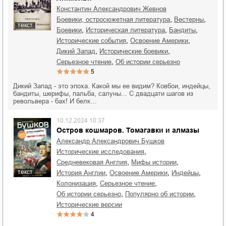
Константин Александрович Жевнов
,
,
боевики, остросюжетная литература
вестерны
текст
,
,
,
боевики
историческая литература
бандиты
,
,
исторические события
освоение Америки
,
,
Дикий Запад
исторические боевики
,
серьезное чтение
об истории серьезно
5
Дикий Запад - это эпоха. Какой мы ее видим? Ковбои, индейцы,
бандиты, шерифы, пальба, салуны... С двадцати шагов из
револьвера - бах! И белк…
10.12.2024 10:37
Остров кошмаров. Томагавки и алмазы
Александр Александрович Бушков
,
исторические исследования
,
,
средневековая Англия
мифы истории
текст
,
,
,
история Англии
освоение Америки
индейцы
,
,
колонизация
серьезное чтение
,
,
об истории серьезно
популярно об истории
исторические версии
4