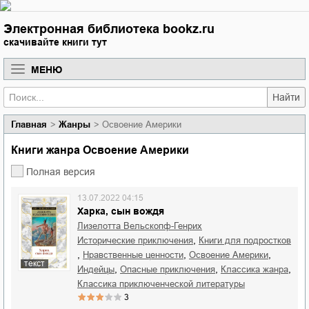
Электронная библиотека bookz.ru
скачивайте книги тут
МЕНЮ
Найти
Главная
Жанры
Освоение Америки
Книги жанра Освоение Америки
Полная версия
13.07.2022 04:15
Харка, сын вождя
Лизелотта Вельскопф-Генрих
,
исторические приключения
книги для подростков
,
,
,
нравственные ценности
освоение Америки
текст
,
,
,
индейцы
опасные приключения
классика жанра
классика приключенческой литературы
3