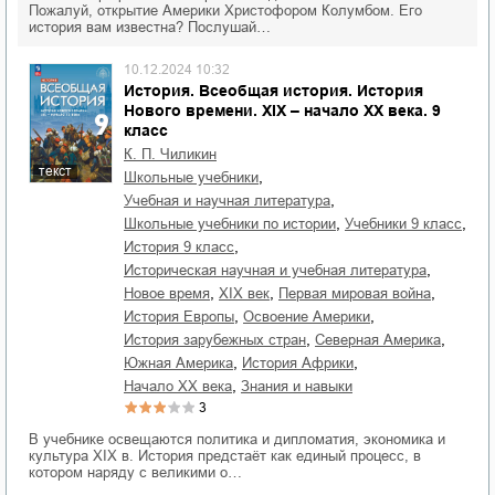
Пожалуй, открытие Америки Христофором Колумбом. Его
история вам известна? Послушай…
10.12.2024 10:32
История. Всеобщая история. История
Нового времени. XIX – начало XX века. 9
класс
К. П. Чиликин
текст
,
школьные учебники
,
учебная и научная литература
,
,
школьные учебники по истории
учебники 9 класс
,
история 9 класс
,
историческая научная и учебная литература
,
,
,
новое время
XIX век
Первая мировая война
,
,
история Европы
освоение Америки
,
,
история зарубежных стран
Северная Америка
,
,
Южная Америка
история Африки
,
начало XX века
знания и навыки
3
В учебнике освещаются политика и дипломатия, экономика и
культура XIX в. История предстаёт как единый процесс, в
котором наряду с великими о…