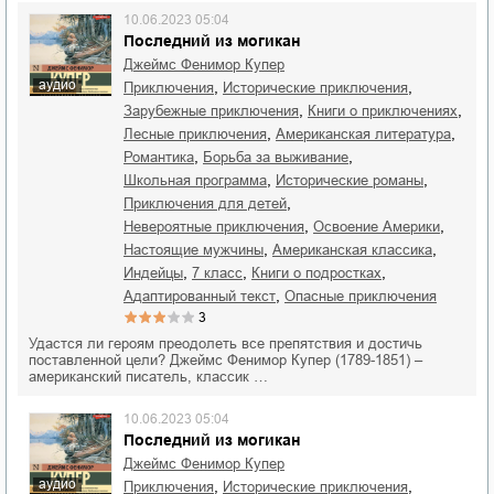
10.06.2023 05:04
Последний из могикан
Джеймс Фенимор Купер
аудио
,
,
приключения
исторические приключения
,
,
зарубежные приключения
книги о приключениях
,
,
лесные приключения
американская литература
,
,
романтика
борьба за выживание
,
,
школьная программа
исторические романы
,
приключения для детей
,
,
невероятные приключения
освоение Америки
,
,
настоящие мужчины
американская классика
,
,
,
индейцы
7 класс
книги о подростках
,
адаптированный текст
опасные приключения
3
Удастся ли героям преодолеть все препятствия и достичь
поставленной цели? Джеймс Фенимор Купер (1789-1851) –
американский писатель, классик …
10.06.2023 05:04
Последний из могикан
Джеймс Фенимор Купер
аудио
,
,
приключения
исторические приключения