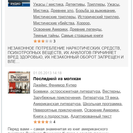
аудио
,
,
,
,
ужасы / мистика
детективы
триллеры
ужасы
,
,
,
мистика
древнее зло
борьба за выживание
,
,
мистические триллеры
исторический триллер
,
,
мистические убийства
хоррор
,
,
освоение Америки
древние легенды
,
темные тайны
Самые страшные книги
3
НЕЗАКОННОЕ ПОТРЕБЛЕНИЕ НАРКОТИЧЕСКИХ СРЕДСТВ,
ПСИХОТРОПНЫХ ВЕЩЕСТВ, ИХ АНАЛОГОВ ПРИЧИНЯЕТ
ВРЕД ЗДОРОВЬЮ, ИХ НЕЗАКОННЫЙ ОБОРОТ ЗАПРЕЩЕН И
ВЛЕ…
01.05.2013 14:18
Последний из могикан
Джеймс Фенимор Купер
аудио
,
,
боевики, остросюжетная литература
вестерны
,
,
зарубежные приключения
литература 19 века
,
,
американская литература
школьная программа
,
,
невероятные приключения
освоение Америки
,
книги о подростках
адаптированный текст
4
Перед вами – самая знаменитая из книг американского