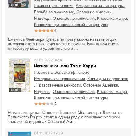
текст
,
,
лесные приключения
американская литература
,
,
борьба за выживание
освоение Америки
,
,
,
индейцы
опасные приключения
классика жанра
классика приключенческой литературы
5
Джеймса Фенимора Купера по праву можно назвать отцом
американского приключенческого романа. Благодаря ему в
литературу вошли удивительные и …
22.09.2022 04:06
Изгнанники, или Топ и Харри
Лизелотта Вельскопф-Генрих
,
исторические приключения
книги для подростков
,
,
,
нравственные ценности
освоение Америки
текст
,
,
,
индейцы
опасные приключения
классика жанра
классика приключенческой литературы
3
Романы из цикла «Сыновья Большой Медведицы» Лизелотты
Вельскопф-Генрих стоят в одном ряду с приключенческими
книгами об индейцах Северной Ам…
04.11.2022 19:09