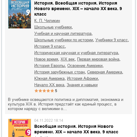
История. Всеобщая история. История
Нового времени. XIX – начало XX века. 9
класс
К. П. Чиликин
текст
,
школьные учебники
,
учебная и научная литература
,
,
школьные учебники по истории
учебники 9 класс
,
история 9 класс
,
историческая научная и учебная литература
,
,
,
новое время
XIX век
Первая мировая война
,
,
история Европы
освоение Америки
,
,
история зарубежных стран
Северная Америка
,
,
Южная Америка
история Африки
,
начало XX века
знания и навыки
5
В учебнике освещаются политика и дипломатия, экономика и
культура XIX в. История предстаёт как единый процесс, в
котором наряду с великими о…
04.11.2022 18:14
Всеобщая история. История Нового
времени. XIX – начало XX века. 9 класс