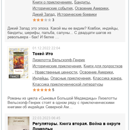
,
,
книги о приключениях
бандиты
,
,
исторические события
освоение Америки
,
Дикий Запад
исторические боевики
3
Дикий Запад это эпоха. Какой мы ее видим? Ковбои, индейцы,
бандиты, шерифы, пальба, салуны... С двадцати шагов из
револьвера - бах! И белке …
01.12.2022 22:04
Токей Ито
Лизелотта Вельскопф-Генрих
,
исторические приключения
книги для подростков
,
,
,
нравственные ценности
освоение Америки
текст
,
,
,
индейцы
опасные приключения
классика жанра
классика приключенческой литературы
5
Романы из цикла «Сыновья Большой Медведицы» Лизелотты
Вельскопф-Генрих стоят в одном ряду с приключенческими
книгами об индейцах Северной Ам…
22.03.2023 06:45
Регуляторы. Книга вторая. Война в округе
Линкольн