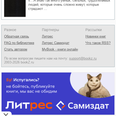
«…Я знаю так много умных, сильных, трудолюбивых
людей, которые очень сложно живут, которые
страдают …
Разное
Партнеры
Рассылки
Обратная связь
Литрес
Новинки книг
FAQ по библиотеке
Литрес Самиздат
Что такое RSS?
Стать автором
MyBook - книги онлайн
По всем вопросам пишите нам на почту:
support@bookz.ru
2003-2026 bookZ.ru