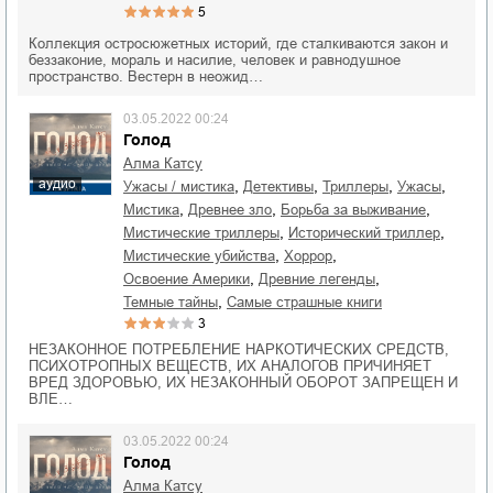
5
Коллекция остросюжетных историй, где сталкиваются закон и
беззаконие, мораль и насилие, человек и равнодушное
пространство. Вестерн в неожид…
03.05.2022 00:24
Голод
Алма Катсу
аудио
,
,
,
,
ужасы / мистика
детективы
триллеры
ужасы
,
,
,
мистика
древнее зло
борьба за выживание
,
,
мистические триллеры
исторический триллер
,
,
мистические убийства
хоррор
,
,
освоение Америки
древние легенды
,
темные тайны
Самые страшные книги
3
НЕЗАКОННОЕ ПОТРЕБЛЕНИЕ НАРКОТИЧЕСКИХ СРЕДСТВ,
ПСИХОТРОПНЫХ ВЕЩЕСТВ, ИХ АНАЛОГОВ ПРИЧИНЯЕТ
ВРЕД ЗДОРОВЬЮ, ИХ НЕЗАКОННЫЙ ОБОРОТ ЗАПРЕЩЕН И
ВЛЕ…
03.05.2022 00:24
Голод
Алма Катсу