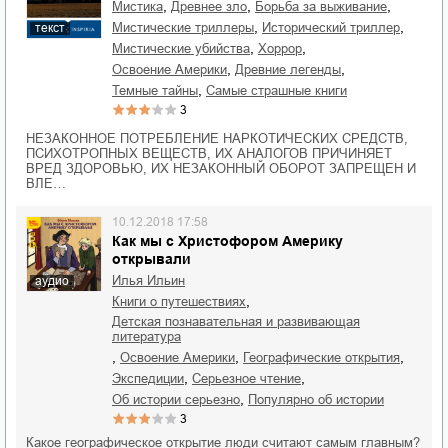
,
,
,
мистика
древнее зло
борьба за выживание
,
,
мистические триллеры
исторический триллер
текст
,
,
мистические убийства
хоррор
,
,
освоение Америки
древние легенды
,
темные тайны
Самые страшные книги
3
НЕЗАКОННОЕ ПОТРЕБЛЕНИЕ НАРКОТИЧЕСКИХ СРЕДСТВ,
ПСИХОТРОПНЫХ ВЕЩЕСТВ, ИХ АНАЛОГОВ ПРИЧИНЯЕТ
ВРЕД ЗДОРОВЬЮ, ИХ НЕЗАКОННЫЙ ОБОРОТ ЗАПРЕЩЕН И
ВЛЕ…
10.12.2018 17:58
Как мы с Христофором Америку
открывали
Илья Ильин
аудио
,
книги о путешествиях
детская познавательная и развивающая
литература
,
,
,
освоение Америки
географические открытия
,
,
экспедиции
серьезное чтение
,
об истории серьезно
популярно об истории
3
Какое географическое открытие люди считают самым главным?