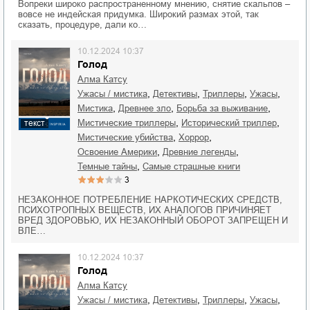
Вопреки широко распространенному мнению, снятие скальпов –
вовсе не индейская придумка. Широкий размах этой, так
сказать, процедуре, дали ко…
10.12.2024 10:37
Голод
Алма Катсу
,
,
,
,
ужасы / мистика
детективы
триллеры
ужасы
,
,
,
мистика
древнее зло
борьба за выживание
,
,
мистические триллеры
исторический триллер
текст
,
,
мистические убийства
хоррор
,
,
освоение Америки
древние легенды
,
темные тайны
Самые страшные книги
3
НЕЗАКОННОЕ ПОТРЕБЛЕНИЕ НАРКОТИЧЕСКИХ СРЕДСТВ,
ПСИХОТРОПНЫХ ВЕЩЕСТВ, ИХ АНАЛОГОВ ПРИЧИНЯЕТ
ВРЕД ЗДОРОВЬЮ, ИХ НЕЗАКОННЫЙ ОБОРОТ ЗАПРЕЩЕН И
ВЛЕ…
10.12.2024 10:37
Голод
Алма Катсу
,
,
,
,
ужасы / мистика
детективы
триллеры
ужасы