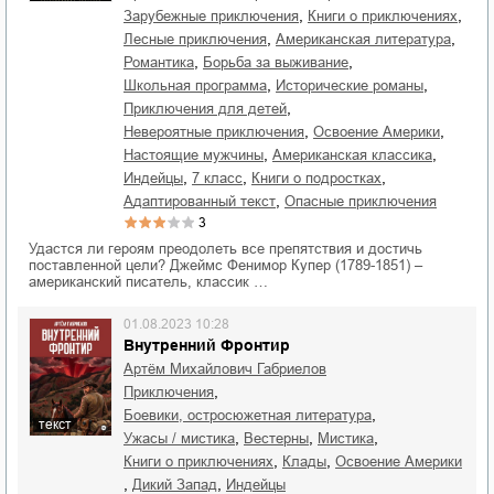
,
,
зарубежные приключения
книги о приключениях
,
,
лесные приключения
американская литература
,
,
романтика
борьба за выживание
,
,
школьная программа
исторические романы
,
приключения для детей
,
,
невероятные приключения
освоение Америки
,
,
настоящие мужчины
американская классика
,
,
,
индейцы
7 класс
книги о подростках
,
адаптированный текст
опасные приключения
3
Удастся ли героям преодолеть все препятствия и достичь
поставленной цели? Джеймс Фенимор Купер (1789-1851) –
американский писатель, классик …
01.08.2023 10:28
Внутренний Фронтир
Артём Михайлович Габриелов
,
приключения
,
боевики, остросюжетная литература
текст
,
,
,
ужасы / мистика
вестерны
мистика
,
,
книги о приключениях
клады
освоение Америки
,
,
Дикий Запад
индейцы