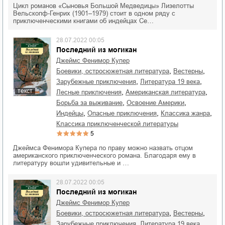
Цикл романов «Сыновья Большой Медведицы» Лизелотты
Вельскопф-Генрих (1901–1979) стоит в одном ряду с
приключенческими книгами об индейцах Се…
28.07.2022 00:05
Последний из могикан
Джеймс Фенимор Купер
,
,
боевики, остросюжетная литература
вестерны
,
,
зарубежные приключения
литература 19 века
текст
,
,
лесные приключения
американская литература
,
,
борьба за выживание
освоение Америки
,
,
,
индейцы
опасные приключения
классика жанра
классика приключенческой литературы
5
Джеймса Фенимора Купера по праву можно назвать отцом
американского приключенческого романа. Благодаря ему в
литературу вошли удивительные и …
28.07.2022 00:05
Последний из могикан
Джеймс Фенимор Купер
,
,
боевики, остросюжетная литература
вестерны
,
,
зарубежные приключения
литература 19 века