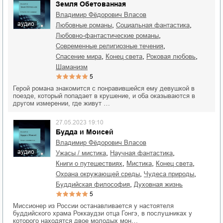
Земля Обетованная
Владимир Фёдорович Власов
аудио
,
,
любовные романы
социальная фантастика
,
любовно-фантастические романы
,
современные религиозные течения
,
,
,
спасение мира
конец света
роковая любовь
шаманизм
5
Герой романа знакомится с понравившейся ему девушкой в
поезде, который попадает в крушение, и оба оказываются в
другом измерении, где живут …
27.05.2023 19:10
Будда и Моисей
Владимир Фёдорович Власов
аудио
,
,
ужасы / мистика
научная фантастика
,
,
,
книги о путешествиях
мистика
конец света
,
,
охрана окружающей среды
чудеса природы
,
буддийская философия
духовная жизнь
5
Миссионер из России останавливается у настоятеля
буддийского храма Роккаудзи отца Гонгэ, в послушниках у
которого находятся двое молодых мон…