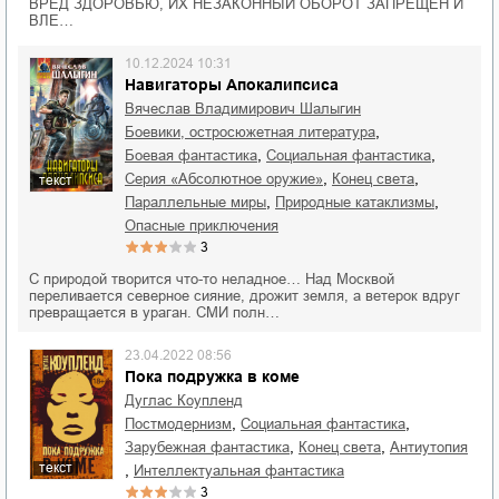
ВРЕД ЗДОРОВЬЮ, ИХ НЕЗАКОННЫЙ ОБОРОТ ЗАПРЕЩЕН И
ВЛЕ…
10.12.2024 10:31
Навигаторы Апокалипсиса
Вячеслав Владимирович Шалыгин
,
боевики, остросюжетная литература
,
,
боевая фантастика
социальная фантастика
,
,
серия «Абсолютное оружие»
конец света
текст
,
,
параллельные миры
природные катаклизмы
опасные приключения
3
С природой творится что-то неладное… Над Москвой
переливается северное сияние, дрожит земля, а ветерок вдруг
превращается в ураган. СМИ полн…
23.04.2022 08:56
Пока подружка в коме
Дуглас Коупленд
,
,
постмодернизм
социальная фантастика
,
,
зарубежная фантастика
конец света
антиутопия
текст
,
интеллектуальная фантастика
3