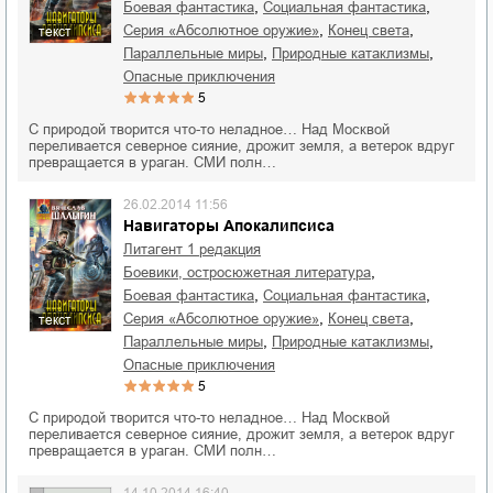
,
,
боевая фантастика
социальная фантастика
,
,
серия «Абсолютное оружие»
конец света
текст
,
,
параллельные миры
природные катаклизмы
опасные приключения
5
С природой творится что-то неладное… Над Москвой
переливается северное сияние, дрожит земля, а ветерок вдруг
превращается в ураган. СМИ полн…
26.02.2014 11:56
Навигаторы Апокалипсиса
Литагент 1 редакция
,
боевики, остросюжетная литература
,
,
боевая фантастика
социальная фантастика
,
,
серия «Абсолютное оружие»
конец света
текст
,
,
параллельные миры
природные катаклизмы
опасные приключения
5
С природой творится что-то неладное… Над Москвой
переливается северное сияние, дрожит земля, а ветерок вдруг
превращается в ураган. СМИ полн…