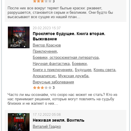
3
После них все вокруг теряет былые краски: ржавеет,
разрушается, становится серым и безликим. Они будто бы
высасывают все сущее из нашей план…
20.02.2023 15:37
Проклятое будущее. Книга вторая.
Выживание
Виктор Краснов
аудио
,
приключения
,
боевики, остросюжетная литература
,
,
научная фантастика
боевики
,
,
,
книги о приключениях
будущее
конец света
,
,
апокалипсис
мужская дружба
вирусные заболевания
3
Часто ли мы осознаём, что скоро нас может не стать? Кто из
нас принимает решения, которые могут повлиять на судьбу
близких и не жалеет о них…
17.12.2022 05:08
Неживая земля. Воитель
Виталий Градко