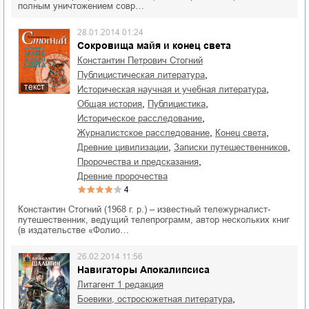
полным уничтожением совр…
28.01.2014 01:24
Сокровища майя и конец света
Константин Петрович Стогний
,
публицистическая литература
текст
,
историческая научная и учебная литература
,
,
общая история
публицистика
,
историческое расследование
,
,
журналистское расследование
конец света
,
,
древние цивилизации
записки путешественников
,
пророчества и предсказания
древние пророчества
4
Константин Стогний (1968 г. р.) – известный тележурналист-
путешественник, ведущий телепрограмм, автор нескольких книг
(в издательстве «Фолио…
26.02.2014 11:56
Навигаторы Апокалипсиса
Литагент 1 редакция
,
боевики, остросюжетная литература