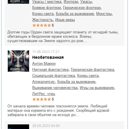
аудио
,
,
,
ужасы / мистика
фэнтези
ужасы
,
,
боевое фэнтези
героическое фэнтези
,
,
,
конец света
борьба за выживание
монстры
,
жестокость
иные миры
5
Долгие годы Орден света защищает планету от исчадий тьмы,
обитающих в бездонном мраке космоса. Воины,
существовавшие на Земле задолго до рож…
11.08.2023 17:21
Необетованная
Антон Мамон
аудио
,
,
научная фантастика
героическая фантастика
,
,
социальная фантастика
конец света
,
,
апокалипсис
борьба за выживание
,
,
выживание человечества
игры на выживание
ЛитРес: чтец
5
От начала времен человек поклонялся земле. Любящей
матерью она кормила его с рождения. Скорбящей вдовой
забирала в свои объятия на исходе дн…
28.05.2023 04:50