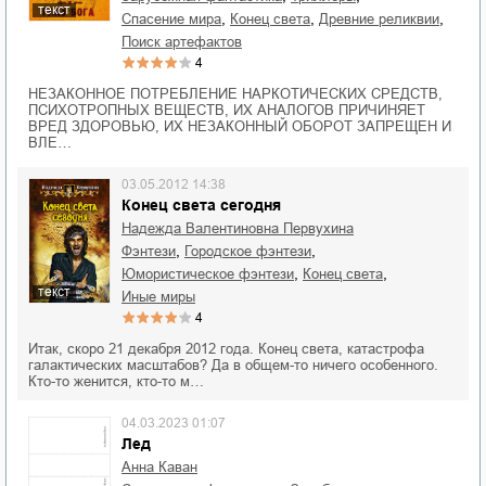
текст
,
,
,
спасение мира
конец света
древние реликвии
поиск артефактов
4
НЕЗАКОННОЕ ПОТРЕБЛЕНИЕ НАРКОТИЧЕСКИХ СРЕДСТВ,
ПСИХОТРОПНЫХ ВЕЩЕСТВ, ИХ АНАЛОГОВ ПРИЧИНЯЕТ
ВРЕД ЗДОРОВЬЮ, ИХ НЕЗАКОННЫЙ ОБОРОТ ЗАПРЕЩЕН И
ВЛЕ…
03.05.2012 14:38
Конец света сегодня
Надежда Валентиновна Первухина
,
,
фэнтези
городское фэнтези
,
,
юмористическое фэнтези
конец света
текст
иные миры
4
Итак, скоро 21 декабря 2012 года. Конец света, катастрофа
галактических масштабов? Да в общем-то ничего особенного.
Кто-то женится, кто-то м…
04.03.2023 01:07
Лед
Анна Каван