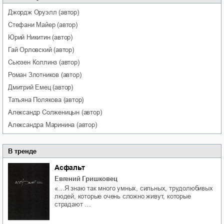
Джордж
Оруэлл
(автор)
Стефани
Майер
(автор)
Юрий
Никитин
(автор)
Гай
Орловский
(автор)
Сьюзен
Коллинз
(автор)
Роман
Злотников
(автор)
Дмитрий
Емец
(автор)
Татьяна
Полякова
(автор)
Александр
Солженицын
(автор)
Александра
Маринина
(автор)
В тренде
Асфальт
Евгений Гришковец
«…Я знаю так много умных, сильных, трудолюбивых
людей, которые очень сложно живут, которые
страдают …