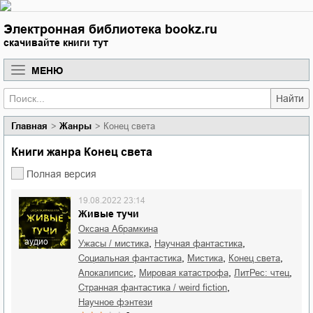
Электронная библиотека bookz.ru
скачивайте книги тут
МЕНЮ
Найти
Главная
Жанры
Конец света
Книги жанра Конец света
Полная версия
19.08.2022 23:14
Живые тучи
Оксана Абрамкина
аудио
,
,
ужасы / мистика
научная фантастика
,
,
,
социальная фантастика
мистика
конец света
,
,
,
апокалипсис
мировая катастрофа
ЛитРес: чтец
,
странная фантастика / weird fiction
научное фэнтези