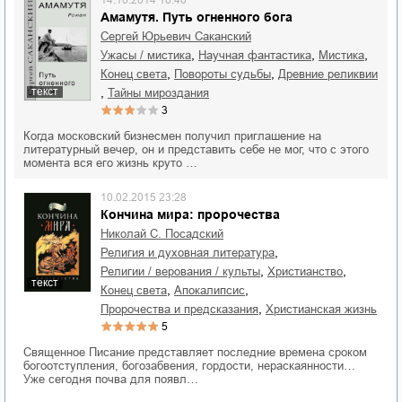
14.10.2014 16:40
Амамутя. Путь огненного бога
Сергей Юрьевич Саканский
,
,
,
ужасы / мистика
научная фантастика
мистика
,
,
конец света
повороты судьбы
древние реликвии
текст
,
тайны мироздания
3
Когда московский бизнесмен получил приглашение на
литературный вечер, он и представить себе не мог, что с этого
момента вся его жизнь круто …
10.02.2015 23:28
Кончина мира: пророчества
Николай С. Посадский
,
религия и духовная литература
,
,
религии / верования / культы
христианство
текст
,
,
конец света
апокалипсис
,
пророчества и предсказания
христианская жизнь
5
Священное Писание представляет последние времена сроком
богоотступления, богозабвения, гордости, нераскаянности…
Уже сегодня почва для появл…