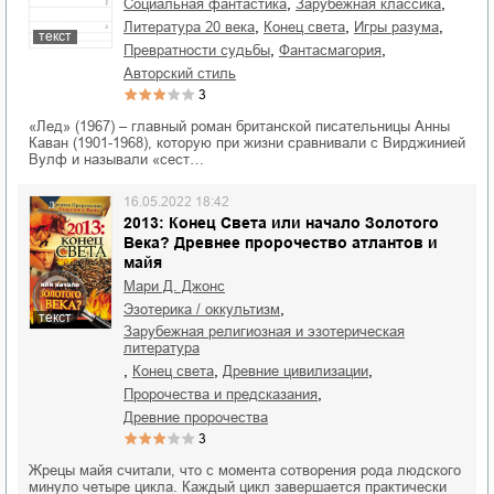
,
,
социальная фантастика
зарубежная классика
,
,
,
литература 20 века
конец света
игры разума
текст
,
,
превратности судьбы
фантасмагория
авторский стиль
3
«Лед» (1967) – главный роман британской писательницы Анны
Каван (1901-1968), которую при жизни сравнивали с Вирджинией
Вулф и называли «сест…
16.05.2022 18:42
2013: Конец Света или начало Золотого
Века? Древнее пророчество атлантов и
майя
Мари Д. Джонс
,
эзотерика / оккультизм
текст
зарубежная религиозная и эзотерическая
литература
,
,
,
конец света
древние цивилизации
,
пророчества и предсказания
древние пророчества
3
Жрецы майя считали, что с момента сотворения рода людского
минуло четыре цикла. Каждый цикл завершается практически