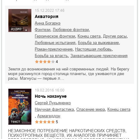
15.12.2022 17:46
Акватория
Анна Богарнэ
аудио
,
,
фэнтези
любовное фэнтези
,
,
,
героическое фэнтези
конец света
другие расы
,
,
любовные испытания
борьба за выживание
,
,
роман-приключение
настоящая любовь
,
борьба за власть
захватывающие приключения
4
Земля до возникновения на ней современных людей. На берегу
моря раскинулся город-столица планеты, где уживаются две
расы. Магнусы — первые л…
19.02.2016 16:00
Ночь накануне
Сергей Лукьяненко
,
,
научная фантастика
спасение мира
конец света
,
Армагеддон
текст
5
НЕЗАКОННОЕ ПОТРЕБЛЕНИЕ НАРКОТИЧЕСКИХ СРЕДСТВ,
ПСИХОТРОПНЫХ ВЕЩЕСТВ, ИХ АНАЛОГОВ ПРИЧИНЯЕТ