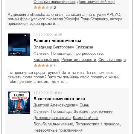
,
опасные приключения
доисторический мир
3
Аудиокнига «Борьба за огонь», записанная на студии АРДИС, –
роман французского писателя Жозефа Рони-Старшего, автора
приключенческой прозы и…
08.12.2022 10:35
Рассвет человечества
Владимир Викторович Спажакин
аудио
,
,
,
фэнтези
попаданцы
прогрессорство
,
,
каменный век
развитие личности
сильные люди
4
Ты проснулся среди трупов? Зато ты жив. Ты не помнишь
скакать сюда попал? Зато ты помнишь свою прошлую жизнь.
Тебя приняли в племя, где к те…
17.10.2017 16:03
В когтях каменного века
Дмитрий Александрович Емец
аудио
,
,
,
фэнтези
попаданцы
детские приключения
,
,
детская фантастика
каменный век
,
,
борьба за выживание
путешествия в прошлое
невероятные приключения