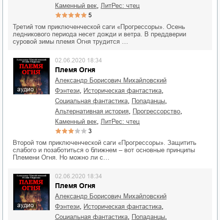
,
каменный век
ЛитРес: чтец
5
Третий том приключенческой саги «Прогрессоры». Осень
ледникового периода несет дожди и ветра. В преддверии
суровой зимы племя Огня трудится …
02.06.2020 18:34
Племя Огня
Александр Борисович Михайловский
аудио
,
,
фэнтези
историческая фантастика
,
,
социальная фантастика
попаданцы
,
,
альтернативная история
прогрессорство
,
каменный век
ЛитРес: чтец
3
Второй том приключенческой саги «Прогрессоры». Защитить
слабого и позаботиться о ближнем – вот основные принципы
Племени Огня. Но можно ли с…
02.06.2020 18:34
Племя Огня
Александр Борисович Михайловский
аудио
,
,
фэнтези
историческая фантастика
,
,
социальная фантастика
попаданцы