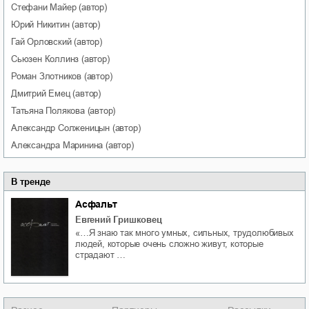
Стефани
Майер
(автор)
Юрий
Никитин
(автор)
Гай
Орловский
(автор)
Сьюзен
Коллинз
(автор)
Роман
Злотников
(автор)
Дмитрий
Емец
(автор)
Татьяна
Полякова
(автор)
Александр
Солженицын
(автор)
Александра
Маринина
(автор)
В тренде
Асфальт
Евгений Гришковец
«…Я знаю так много умных, сильных, трудолюбивых
людей, которые очень сложно живут, которые
страдают …