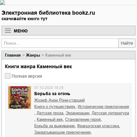
Электронная библиотека bookz.ru
скачивайте книги тут
МЕНЮ
Найти
Главная
Жанры
Каменный век
Книги жанра Каменный век
Полная версия
07.10.2020 18:35
Борьба за огонь
Жозеф Анри Рони-старший
аудио
,
книги о путешествиях
исторические приключения
,
,
,
детская проза
экранизации
детская литература
,
,
,
каменный век
становление героя
,
,
борьба за выживание
французская классика
,
захватывающие приключения