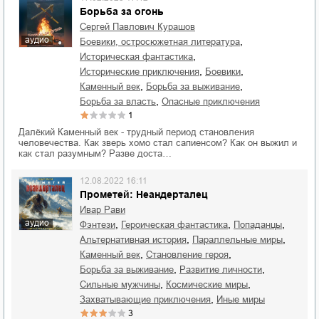
Борьба за огонь
Сергей Павлович Курашов
аудио
,
боевики, остросюжетная литература
,
историческая фантастика
,
,
исторические приключения
боевики
,
,
каменный век
борьба за выживание
,
борьба за власть
опасные приключения
1
Далёкий Каменный век - трудный период становления
человечества. Как зверь хомо стал сапиенсом? Как он выжил и
как стал разумным? Разве доста…
12.08.2022 16:11
Прометей: Неандерталец
Ивар Рави
аудио
,
,
,
фэнтези
героическая фантастика
попаданцы
,
,
альтернативная история
параллельные миры
,
,
каменный век
становление героя
,
,
борьба за выживание
развитие личности
,
,
сильные мужчины
космические миры
,
захватывающие приключения
иные миры
3