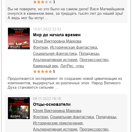
3
Вы не поверите, но это было на самом деле! Вася Матвейщиков
очнулся в каменном веке, за тридцать тысяч лет до нашей эры!
А ведь мог бы испуг…
15.01.2022 22:53
Мир до начала времен
Юлия Викторовна Маркова
аудио
,
,
фэнтези
историческая фантастика
,
,
социальная фантастика
попаданцы
,
,
альтернативная история
прогрессорство
,
каменный век
ЛитРес: чтец
5
Продолжается эксперимент по созданию новой цивилизации из
компонентов, выдернутых из различных эпох. Народ Великого
Духа становится сильнее …
06.11.2022 18:18
Отцы-основатели
Юлия Викторовна Маркова
аудио
,
,
,
фэнтези
социальная фантастика
попаданцы
,
исторические приключения
,
,
альтернативная история
прогрессорство