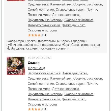
,
,
,
Средние века
каменный век
сборник рассказов
,
,
,
семейное чтение
становление героя
притчи
,
,
познание мира
детская классика
,
,
поучительные истории
сказки о животных
,
,
литературные сказки
детям до 3 лет
сказочные истории
4
Сказки французской писательницы Авроры Дюдеван,
публиковавшейся под псевдонимом Жорж Санд, известны как
«Бабушкины сказки», поскольку сочиня…
10.05.2023 20:50
Сказки
Жорж Санд
аудио
,
,
зарубежная классика
книги для детей
,
,
,
Средние века
каменный век
сборник рассказов
,
,
,
семейное чтение
становление героя
притчи
,
,
познание мира
детская классика
,
,
поучительные истории
сказки о животных
,
,
литературные сказки
детям до 3 лет
сказочные истории
4