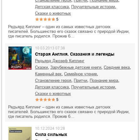
,
,
,
становление героя
притчи
познание мира
,
,
детская классика
поучительные истории
сказки о животных
5
Редьярд Киплинг – один из самых известных детских
писателей. Большинство его сказок связано с природой Индии,
где писатель родился. Прожив б…
10.03.2013 07:38
Старая Англия. Сказания и легенды
Редьярд Джозеф Киплинг
аудио
,
,
,
сказки
зарубежные детские книги
Средние века
,
,
каменный век
семейное чтение
,
,
,
становление героя
притчи
познание мира
,
,
детская классика
поучительные истории
сказки о животных
5
Редьярд Киплинг – один из самых известных детских
писателей. Большинство его сказок связано с природой Индии,
где писатель родился. Прожив б…
10.12.2024 10:28
Сила сильных