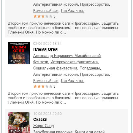
,
,
альтернативная история
прогрессорство
,
каменный век
ЛитРес: чтец
3
Второй том приключенческой саги «Прогрессоры». Защитить
слабого и позаботиться о ближнем – вот основные принципы
Племени Огня. Но можно ли с…
02.06.2020 18:34
Племя Огня
Александр Борисович Михайловский
аудио
,
,
фэнтези
историческая фантастика
,
,
социальная фантастика
попаданцы
,
,
альтернативная история
прогрессорство
,
каменный век
ЛитРес: чтец
3
Второй том приключенческой саги «Прогрессоры». Защитить
слабого и позаботиться о ближнем – вот основные принципы
Племени Огня. Но можно ли с…
10.05.2023 20:50
Сказки
Жорж Санд
аудио
,
,
зарубежная классика
книги для детей