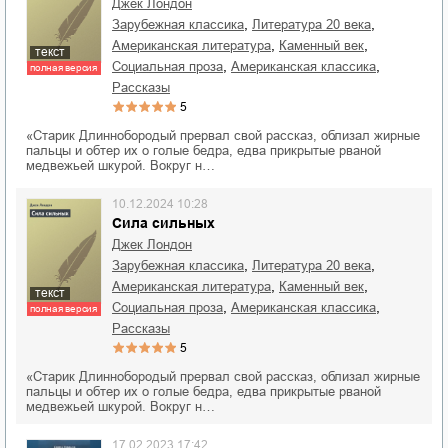
Джек Лондон
,
,
зарубежная классика
литература 20 века
,
,
американская литература
каменный век
текст
,
,
социальная проза
американская классика
полная версия
рассказы
5
«Старик Длиннобородый прервал свой рассказ, облизал жирные
пальцы и обтер их о голые бедра, едва прикрытые рваной
медвежьей шкурой. Вокруг н…
10.12.2024 10:28
Сила сильных
Джек Лондон
,
,
зарубежная классика
литература 20 века
,
,
американская литература
каменный век
текст
,
,
социальная проза
американская классика
полная версия
рассказы
5
«Старик Длиннобородый прервал свой рассказ, облизал жирные
пальцы и обтер их о голые бедра, едва прикрытые рваной
медвежьей шкурой. Вокруг н…
17.02.2023 17:42