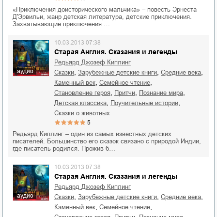
«Приключения доисторического мальчика» – повесть Эрнеста
Д'Эрвильи, жанр детская литература, детские приключения.
Захватывающие приключения …
10.03.2013 07:38
Старая Англия. Сказания и легенды
Редьярд Джозеф Киплинг
аудио
,
,
,
сказки
зарубежные детские книги
Средние века
,
,
каменный век
семейное чтение
,
,
,
становление героя
притчи
познание мира
,
,
детская классика
поучительные истории
сказки о животных
5
Редьярд Киплинг – один из самых известных детских
писателей. Большинство его сказок связано с природой Индии,
где писатель родился. Прожив б…
10.03.2013 07:38
Старая Англия. Сказания и легенды
Редьярд Джозеф Киплинг
аудио
,
,
,
сказки
зарубежные детские книги
Средние века
,
,
каменный век
семейное чтение