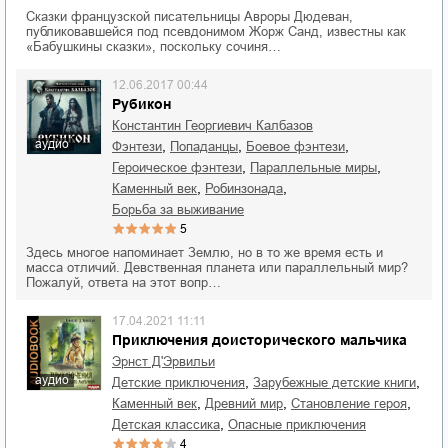
Сказки французской писательницы Авроры Дюдеван,
публиковавшейся под псевдонимом Жорж Санд, известны как
«Бабушкины сказки», поскольку сочиня…
12.06.2017 00:44
Рубикон
Константин Георгиевич Калбазов
аудио
,
,
,
фэнтези
попаданцы
боевое фэнтези
,
,
героическое фэнтези
параллельные миры
,
,
каменный век
робинзонада
борьба за выживание
5
Здесь многое напоминает Землю, но в то же время есть и
масса отличий. Девственная планета или параллельный мир?
Пожалуй, ответа на этот вопр…
17.04.2021 11:11
Приключения доисторического мальчика
Эрнст Д'Эрвильи
аудио
,
,
детские приключения
зарубежные детские книги
,
,
,
каменный век
Древний мир
становление героя
,
детская классика
опасные приключения
4