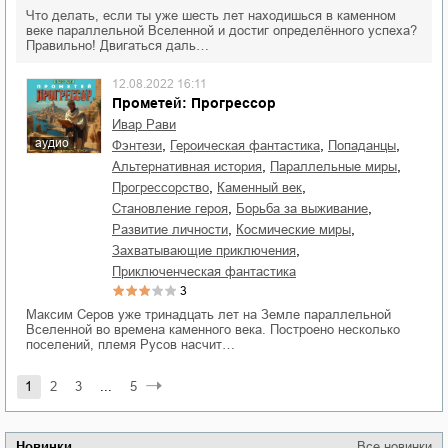
Что делать, если ты уже шесть лет находишься в каменном
веке параллельной Вселенной и достиг определённого успеха?
Правильно! Двигаться даль…
12.08.2022 16:11
Прометей: Прогрессор
Ивар Рави
аудио
,
,
,
фэнтези
героическая фантастика
попаданцы
,
,
альтернативная история
параллельные миры
,
,
прогрессорство
каменный век
,
,
становление героя
борьба за выживание
,
,
развитие личности
космические миры
,
захватывающие приключения
приключенческая фантастика
3
Максим Серов уже тринадцать лет на Земле параллельной
Вселенной во времена каменного века. Построено несколько
поселений, племя Русов насчит…
1
2
3
...
5
Новинки
Все новинки