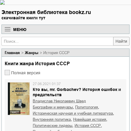
Электронная библиотека bookz.ru
скачивайте книги тут
МЕНЮ
Найти
Главная
Жанры
История СССР
Книги жанра История СССР
Полная версия
27.06.2021 01:37
Кто вы, mr. Gorbachev? История ошибок и
предательств
Владислав Николаевич Швед
,
,
биографии и мемуары
политология
текст
,
историческая научная и учебная литература
,
,
внутренняя политика
новейшая история
,
,
политические лидеры
история СССР