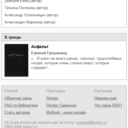
Дмитрий
Емец
(автор)
Татьяна
Полякова
(автор)
Александр
Солженицын
(автор)
Александра
Маринина
(автор)
В тренде
Асфальт
Евгений Гришковец
«…Я знаю так много умных, сильных, трудолюбивых
людей, которые очень сложно живут, которые
страдают …
Разное
Партнеры
Рассылки
Обратная связь
Литрес
Новинки книг
FAQ по библиотеке
Литрес Самиздат
Что такое RSS?
Стать автором
MyBook - книги онлайн
По всем вопросам пишите нам на почту:
support@bookz.ru
2003-2026 bookZ.ru