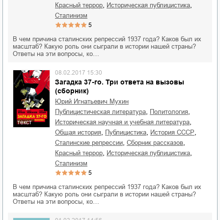
,
,
красный террор
историческая публицистика
сталинизм
5
В чем причина сталинских репрессий 1937 года? Каков был их
масштаб? Какую роль они сыграли в истории нашей страны?
Ответы на эти вопросы, ко…
08.02.2017 15:30
Загадка 37-го. Три ответа на вызовы
(сборник)
Юрий Игнатьевич Мухин
,
,
публицистическая литература
политология
,
историческая научная и учебная литература
текст
,
,
,
общая история
публицистика
история СССР
,
,
сталинские репрессии
сборник рассказов
,
,
красный террор
историческая публицистика
сталинизм
5
В чем причина сталинских репрессий 1937 года? Каков был их
масштаб? Какую роль они сыграли в истории нашей страны?
Ответы на эти вопросы, ко…