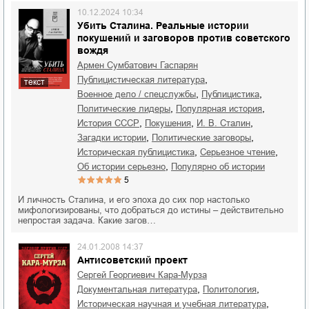
10.12.2024 10:34
Убить Сталина. Реальные истории
покушений и заговоров против советского
вождя
Армен Сумбатович Гаспарян
,
публицистическая литература
текст
,
,
военное дело / спецслужбы
публицистика
,
,
политические лидеры
популярная история
,
,
,
история СССР
покушения
И. В. Сталин
,
,
загадки истории
политические заговоры
,
,
историческая публицистика
серьезное чтение
,
об истории серьезно
популярно об истории
5
И личность Сталина, и его эпоха до сих пор настолько
мифологизированы, что добраться до истины – действительно
непростая задача. Какие загов…
24.01.2008 14:37
Антисоветский проект
Сергей Георгиевич Кара-Мурза
,
,
документальная литература
политология
,
историческая научная и учебная литература