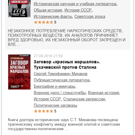
,
историческая научная и учебная литература
,
,
общая история
история СССР
текст
,
исторические факты
советская эпоха
5
НЕЗАКОННОЕ ПОТРЕБЛЕНИЕ НАРКОТИЧЕСКИХ СРЕДСТВ,
ПСИХОТРОПНЫХ ВЕЩЕСТВ, ИХ АНАЛОГОВ ПРИЧИНЯЕТ
ВРЕД ЗДОРОВЬЮ, ИХ НЕЗАКОННЫЙ ОБОРОТ ЗАПРЕЩЕН И
ВЛЕ…
27.09.2016 21:59
Заговор «красных маршалов».
Тухачевский против Сталина
Сергей Тимофеевич Минаков
,
публицистическая литература
,
биографии и мемуары
текст
,
,
военное дело / спецслужбы
военная история
,
,
история СССР
сталинские репрессии
политические заговоры
5
Книга доктора исторических наук С.Т. Минакова посвящена
трагическому конфликту между военной элитой и советским
государственно-политическим …