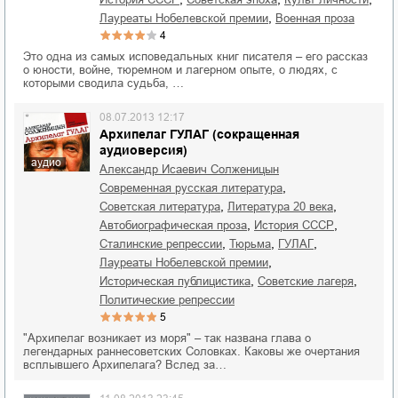
,
лауреаты Нобелевской премии
военная проза
4
Это одна из самых исповедальных книг писателя – его рассказ
о юности, войне, тюремном и лагерном опыте, о людях, с
которыми сводила судьба, …
08.07.2013 12:17
Архипелаг ГУЛАГ (сокращенная
аудиоверсия)
аудио
Александр Исаевич Солженицын
,
современная русская литература
,
,
советская литература
литература 20 века
,
,
автобиографическая проза
история СССР
,
,
,
сталинские репрессии
тюрьма
ГУЛАГ
,
лауреаты Нобелевской премии
,
,
историческая публицистика
советские лагеря
политические репрессии
5
"Архипелаг возникает из моря" – так названа глава о
легендарных раннесоветских Соловках. Каковы же очертания
всплывшего Архипелага? Вслед за…