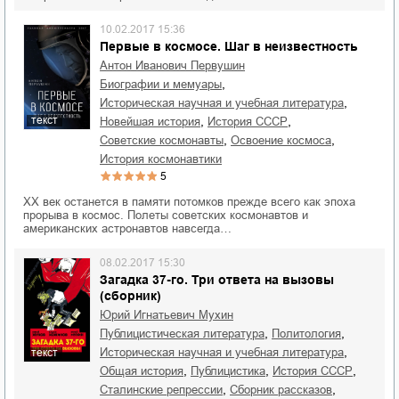
10.02.2017 15:36
Первые в космосе. Шаг в неизвестность
Антон Иванович Первушин
,
биографии и мемуары
,
историческая научная и учебная литература
,
,
текст
новейшая история
история СССР
,
,
советские космонавты
освоение космоса
история космонавтики
5
ХХ век останется в памяти потомков прежде всего как эпоха
прорыва в космос. Полеты советских космонавтов и
американских астронавтов навсегда…
08.02.2017 15:30
Загадка 37-го. Три ответа на вызовы
(сборник)
Юрий Игнатьевич Мухин
,
,
публицистическая литература
политология
,
историческая научная и учебная литература
текст
,
,
,
общая история
публицистика
история СССР
,
,
сталинские репрессии
сборник рассказов