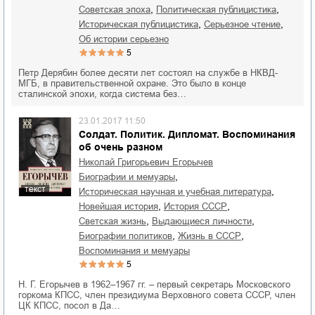
,
,
советская эпоха
политическая публицистика
,
,
историческая публицистика
серьезное чтение
об истории серьезно
5
Петр Дерябин более десяти лет состоял на службе в НКВД-
МГБ, в правительственной охране. Это было в конце
сталинской эпохи, когда система без…
23.01.2017 11:50
Солдат. Политик. Дипломат. Воспоминания
об очень разном
Николай Григорьевич Егорычев
,
биографии и мемуары
текст
,
историческая научная и учебная литература
,
,
новейшая история
история СССР
,
,
светская жизнь
выдающиеся личности
,
,
биографии политиков
жизнь в СССР
воспоминания и мемуары
5
Н. Г. Егорычев в 1962–1967 гг. – первый секретарь Московского
горкома КПСС, член президиума Верховного совета СССР, член
ЦК КПСС, посол в Да…