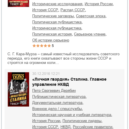
,
,
исторические исследования
история России
текст
,
,
история СССР
распад СССР
,
,
политические заговоры
советская эпоха
,
политическая публицистика
,
историческая публицистика
,
,
политическая история
серьезное чтение
об истории серьезно
5
С. Г. Кара-Мурза – самый известный исследователь советского
периода, его книги охватывают все стороны жизни СССР и
строятся на огромном коли…
30.12.2016 12:21
«Личная гвардия» Сталина. Главное
управление НКВД
Петр Сергеевич Дерябин
,
публицистическая литература
,
документальная литература
текст
,
военное дело / спецслужбы
,
историческая научная и учебная литература
,
,
история России
политические лидеры
,
,
,
история СССР
НКВД
российские правители