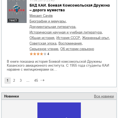
11.08.2013 23:45
БКД КАИ. Боевая Комсомольская Дружина
– дорога мужества
Михаил Сачёв
текст
,
биографии и мемуары
,
документальная литература
,
историческая научная и учебная литература
,
,
,
общая история
история СССР
жизненный опыт
,
,
советская эпоха
воспоминания
,
серьезное чтение
об истории серьезно
4
В книге показана история Боевой комсомольской Дружины
Казанского авиационного института. С 1955 года студенты КАИ
наравне с милиционерами ох…
1
2
3
...
45
Новинки
Все новинки