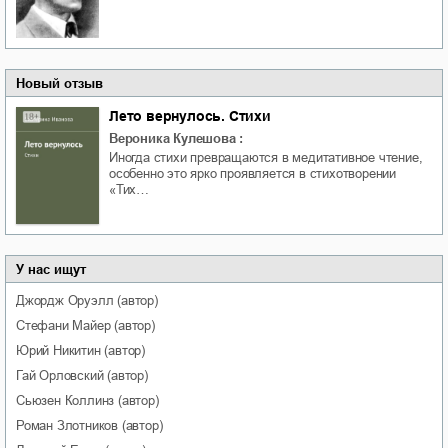
Новый отзыв
Лето вернулось. Стихи
Вероника Кулешова
:
Иногда стихи превращаются в медитативное чтение,
особенно это ярко проявляется в стихотворении
«Тих…
У нас ищут
Джордж
Оруэлл
(автор)
Стефани
Майер
(автор)
Юрий
Никитин
(автор)
Гай
Орловский
(автор)
Сьюзен
Коллинз
(автор)
Роман
Злотников
(автор)