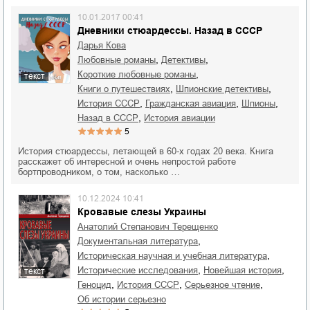
10.01.2017 00:41
Дневники стюардессы. Назад в СССР
Дарья Кова
,
,
любовные романы
детективы
,
короткие любовные романы
текст
,
,
книги о путешествиях
шпионские детективы
,
,
,
история СССР
гражданская авиация
шпионы
,
назад в СССР
история авиации
5
История стюардессы, летающей в 60-х годах 20 века. Книга
расскажет об интересной и очень непростой работе
бортпроводником, о том, насколько …
10.12.2024 10:41
Кровавые слезы Украины
Анатолий Степанович Терещенко
,
документальная литература
,
историческая научная и учебная литература
,
,
исторические исследования
новейшая история
текст
,
,
,
геноцид
история СССР
серьезное чтение
об истории серьезно