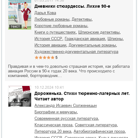
01.03.2017 14:56
Дневники стюардессы. Лихие 90-е
Дарья Кова
,
,
любовные романы
детективы
,
короткие любовные романы
текст
,
,
книги о путешествиях
шпионские детективы
,
,
,
история СССР
гражданская авиация
шпионы
,
,
история авиации
документальные романы
художественно-документальная литература
5
Правдивая и в чем-то довольно страшная история, как работала
авиация России в 90-х годах 20 века. Что происходило с
компанией, бортпроводник…
10.12.2024 10:41
Дороженька. Стихи тюремно-лагерных лет.
Читает автор
аудио
Александр Исаевич Солженицын
,
биографии и мемуары
,
современная русская литература
,
,
классическая проза
советская литература
,
,
литература 20 века
автобиографическая проза
,
,
,
история СССР
советская эпоха
культ личности