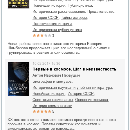
,
,
новейшая история
публицистика
текст
,
,
историческое расследование
предательство
,
,
история СССР
тайны истории
,
политические интриги
историческая публицистика
3
Новая работа известного писателя-историка Валерия
Шамбарова продолжает цикл его исследований о силах и
группировках, в разные эпохи содейств…
10.02.2017 15:36
Первые в космосе. Шаг в неизвестность
Антон Иванович Первушин
,
биографии и мемуары
,
историческая научная и учебная литература
,
,
текст
новейшая история
история СССР
,
,
советские космонавты
освоение космоса
история космонавтики
5
ХХ век останется в памяти потомков прежде всего как эпоха
прорыва в космос. Полеты советских космонавтов и
американских астронавтов навсегда…