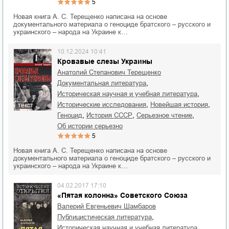
5
Новая книга А. С. Терещенко написана на основе
документального материала о геноциде братского – русского и
украинского – народа на Украине к…
10.12.2024 10:41
Кровавые слезы Украины
Анатолий Степанович Терещенко
,
документальная литература
,
историческая научная и учебная литература
,
,
исторические исследования
новейшая история
текст
,
,
,
геноцид
история СССР
серьезное чтение
об истории серьезно
5
Новая книга А. С. Терещенко написана на основе
документального материала о геноциде братского – русского и
украинского – народа на Украине к…
04.02.2017 17:10
«Пятая колонна» Советского Союза
Валерий Евгеньевич Шамбаров
,
публицистическая литература
,
историческая научная и учебная литература