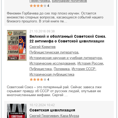
,
Перестройка
биографии политиков
4
Феномен Горбачева до сих пор плохо изучен. Остается
множество спорных вопросов, касающихся событий нашего
близкого прошлого. В этой книге пе…
21.10.2016 09:38
Великий и оболганный Советский Союз.
22 антимифа о Советской цивилизации
Сергей Кремлев
,
публицистическая литература
,
историческая научная и учебная литература
текст
,
,
исторические исследования
история России
,
,
,
публицистика
полемика
история СССР
историческая публицистика
4
Советский Союз – это потерянный рай. Сейчас завеса лжи
скрывает правду об СССР от русских людей, опутывая ее
многочисленными мифами. Сергей …
10.12.2024 10:42
Советская цивилизация
Сергей Георгиевич Кара-Мурза