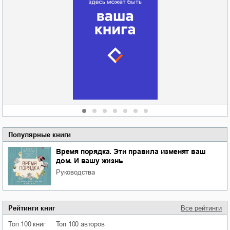
Забытая земля
Новоросии: о
Руки моей не
судьбе
отпускай
Кировоградской
области
атьяна Александровна
Алюшина
Сергей Николаевич
Сидоренко
Популярные книги
Время порядка. Эти правила изменят ваш
дом. И вашу жизнь
руководства
Рейтинги книг
Все рейтинги
Топ 100 книг
Топ 100 авторов