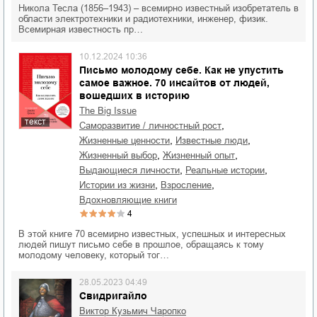
Никола Тесла (1856–1943) – всемирно известный изобретатель в
области электротехники и радиотехники, инженер, физик.
Всемирная известность пр…
10.12.2024 10:36
Письмо молодому себе. Как не упустить
самое важное. 70 инсайтов от людей,
вошедших в историю
The Big Issue
текст
,
саморазвитие / личностный рост
,
,
жизненные ценности
известные люди
,
,
жизненный выбор
жизненный опыт
,
,
выдающиеся личности
реальные истории
,
,
истории из жизни
взросление
вдохновляющие книги
4
В этой книге 70 всемирно известных, успешных и интересных
людей пишут письмо себе в прошлое, обращаясь к тому
молодому человеку, который тог…
28.05.2023 04:49
Свидригайло
Виктор Кузьмич Чаропко