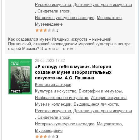
,
русское искусство
деятели культуры и искусства
,
,
свидетели эпохи
,
,
историко-культурное наследие
меценатство
музееведение
3
Как создавался музей Изящных искусств – нынешний
Пушкинский, ставший заповедником мировой культуры в центре
старой Москвы? Эта книга – о том…
29.05.2023 17:32
«Я отведу тебя в музей». История
создания Музея изобразительных
искусств им. А.С. Пушкина
Коллектив авторов
,
,
культура и искусство
биографии и мемуары
текст
,
,
изобразительное искусство
история искусства
,
,
музеи и коллекции
выдающиеся личности
,
русское искусство
деятели культуры и искусства
,
,
свидетели эпохи
,
,
историко-культурное наследие
меценатство
музееведение
3