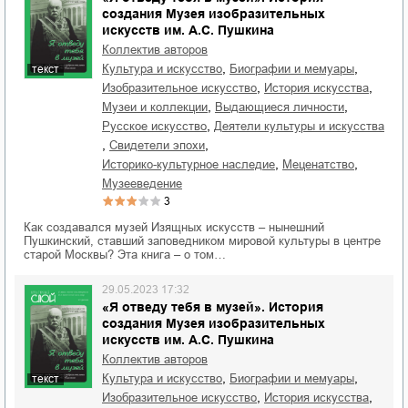
создания Музея изобразительных
искусств им. А.С. Пушкина
Коллектив авторов
,
,
культура и искусство
биографии и мемуары
текст
,
,
изобразительное искусство
история искусства
,
,
музеи и коллекции
выдающиеся личности
,
русское искусство
деятели культуры и искусства
,
,
свидетели эпохи
,
,
историко-культурное наследие
меценатство
музееведение
3
Как создавался музей Изящных искусств – нынешний
Пушкинский, ставший заповедником мировой культуры в центре
старой Москвы? Эта книга – о том…
29.05.2023 17:32
«Я отведу тебя в музей». История
создания Музея изобразительных
искусств им. А.С. Пушкина
Коллектив авторов
,
,
культура и искусство
биографии и мемуары
текст
,
,
изобразительное искусство
история искусства