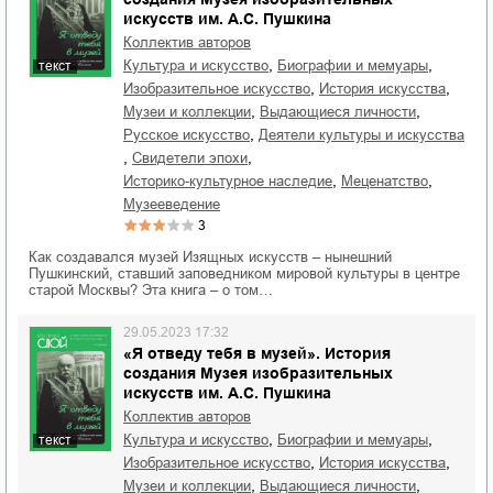
искусств им. А.С. Пушкина
Коллектив авторов
,
,
культура и искусство
биографии и мемуары
текст
,
,
изобразительное искусство
история искусства
,
,
музеи и коллекции
выдающиеся личности
,
русское искусство
деятели культуры и искусства
,
,
свидетели эпохи
,
,
историко-культурное наследие
меценатство
музееведение
3
Как создавался музей Изящных искусств – нынешний
Пушкинский, ставший заповедником мировой культуры в центре
старой Москвы? Эта книга – о том…
29.05.2023 17:32
«Я отведу тебя в музей». История
создания Музея изобразительных
искусств им. А.С. Пушкина
Коллектив авторов
,
,
культура и искусство
биографии и мемуары
текст
,
,
изобразительное искусство
история искусства
,
,
музеи и коллекции
выдающиеся личности