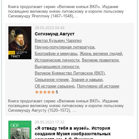
Книга продолжает серию «Великие князья ВКЛ». Издание
посвящено великому князю литовскому и королю польскому
Сигизмунду Ягеллону (1467–1548),…
28.05.2023 04:49
Сигизмунд Август
Виктор Кузьмич Чаропко
,
научно-популярная литература
,
,
биографии и мемуары
жизнь великих людей
текст
,
,
исторические личности
великие правители
,
выдающиеся личности
,
Великое Княжество Литовское (ВКЛ)
,
,
серьезное чтение
знания и навыки
,
об истории серьезно
популярно об истории
5
Книга продолжает серию «Великие князья ВКЛ». Издание
посвящено великому князю литовскому и королю польскому
Сигизмунду Августу (1520–1572), …
29.05.2023 17:32
«Я отведу тебя в музей». История
создания Музея изобразительных