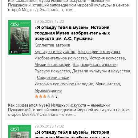
Как создавался музей Изящных искусств – нынешний
Пушкинский, ставший заповедником мировой культуры в центре
старой Москвы? Эта книга – о том…
29.05.2023 17:32
«Я отведу тебя в музей». История
создания Музея изобразительных
искусств им. А.С. Пушкина
Коллектив авторов
,
,
культура и искусство
биографии и мемуары
текст
,
,
изобразительное искусство
история искусства
,
,
музеи и коллекции
выдающиеся личности
,
русское искусство
деятели культуры и искусства
,
,
свидетели эпохи
,
,
историко-культурное наследие
меценатство
музееведение
3
Как создавался музей Изящных искусств – нынешний
Пушкинский, ставший заповедником мировой культуры в центре
старой Москвы? Эта книга – о том…
29.05.2023 17:32
«Я отведу тебя в музей». История
создания Музея изобразительных