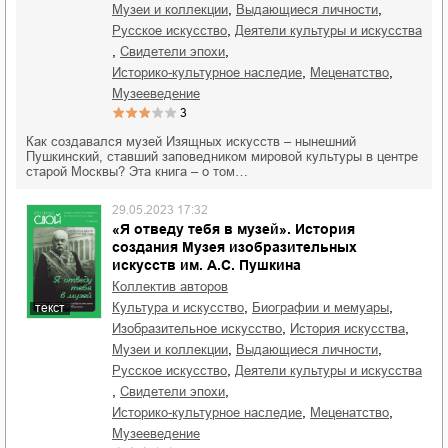
,
,
музеи и коллекции
выдающиеся личности
,
русское искусство
деятели культуры и искусства
,
,
свидетели эпохи
,
,
историко-культурное наследие
меценатство
музееведение
3
Как создавался музей Изящных искусств – нынешний
Пушкинский, ставший заповедником мировой культуры в центре
старой Москвы? Эта книга – о том…
29.05.2023 17:32
«Я отведу тебя в музей». История
создания Музея изобразительных
искусств им. А.С. Пушкина
Коллектив авторов
,
,
культура и искусство
биографии и мемуары
текст
,
,
изобразительное искусство
история искусства
,
,
музеи и коллекции
выдающиеся личности
,
русское искусство
деятели культуры и искусства
,
,
свидетели эпохи
,
,
историко-культурное наследие
меценатство
музееведение