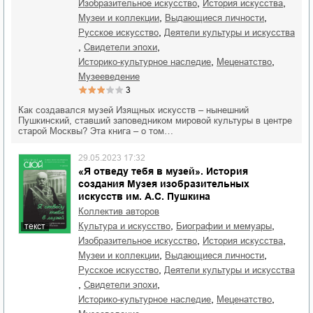
,
,
изобразительное искусство
история искусства
,
,
музеи и коллекции
выдающиеся личности
,
русское искусство
деятели культуры и искусства
,
,
свидетели эпохи
,
,
историко-культурное наследие
меценатство
музееведение
3
Как создавался музей Изящных искусств – нынешний
Пушкинский, ставший заповедником мировой культуры в центре
старой Москвы? Эта книга – о том…
29.05.2023 17:32
«Я отведу тебя в музей». История
создания Музея изобразительных
искусств им. А.С. Пушкина
Коллектив авторов
,
,
культура и искусство
биографии и мемуары
текст
,
,
изобразительное искусство
история искусства
,
,
музеи и коллекции
выдающиеся личности
,
русское искусство
деятели культуры и искусства
,
,
свидетели эпохи
,
,
историко-культурное наследие
меценатство