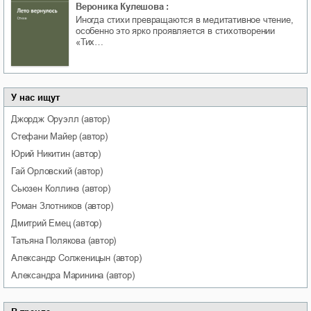
Вероника Кулешова
:
Иногда стихи превращаются в медитативное чтение,
особенно это ярко проявляется в стихотворении
«Тих…
У нас ищут
Джордж
Оруэлл
(автор)
Стефани
Майер
(автор)
Юрий
Никитин
(автор)
Гай
Орловский
(автор)
Сьюзен
Коллинз
(автор)
Роман
Злотников
(автор)
Дмитрий
Емец
(автор)
Татьяна
Полякова
(автор)
Александр
Солженицын
(автор)
Александра
Маринина
(автор)