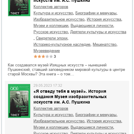
искусств им. А.С. Пушкина
Коллектив авторов
,
,
культура и искусство
биографии и мемуары
текст
,
,
изобразительное искусство
история искусства
,
,
музеи и коллекции
выдающиеся личности
,
русское искусство
деятели культуры и искусства
,
,
свидетели эпохи
,
,
историко-культурное наследие
меценатство
музееведение
3
Как создавался музей Изящных искусств – нынешний
Пушкинский, ставший заповедником мировой культуры в центре
старой Москвы? Эта книга – о том…
29.05.2023 17:32
«Я отведу тебя в музей». История
создания Музея изобразительных
искусств им. А.С. Пушкина
Коллектив авторов
,
,
культура и искусство
биографии и мемуары
текст
,
,
изобразительное искусство
история искусства
,
,
музеи и коллекции
выдающиеся личности
,
русское искусство
деятели культуры и искусства