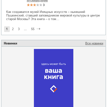
музееведение
3
Как создавался музей Изящных искусств – нынешний
Пушкинский, ставший заповедником мировой культуры в центре
старой Москвы? Эта книга – о том…
1
2
3
...
55
Новинки
Все новинки
Забытая земля
Новоросии: о
Руки моей не
судьбе
отпускай
Кировоградской
области
атьяна Александровна
Алюшина
Сергей Николаевич
Сидоренко