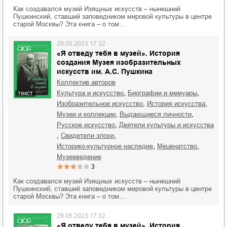
Как создавался музей Изящных искусств – нынешний
Пушкинский, ставший заповедником мировой культуры в центре
старой Москвы? Эта книга – о том…
29.05.2023 17:32
«Я отведу тебя в музей». История
создания Музея изобразительных
искусств им. А.С. Пушкина
Коллектив авторов
,
,
культура и искусство
биографии и мемуары
текст
,
,
изобразительное искусство
история искусства
,
,
музеи и коллекции
выдающиеся личности
,
русское искусство
деятели культуры и искусства
,
,
свидетели эпохи
,
,
историко-культурное наследие
меценатство
музееведение
3
Как создавался музей Изящных искусств – нынешний
Пушкинский, ставший заповедником мировой культуры в центре
старой Москвы? Эта книга – о том…
29.05.2023 17:32
«Я отведу тебя в музей». История