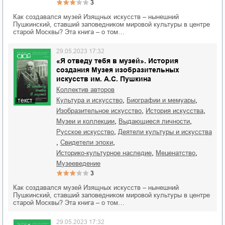
3
Как создавался музей Изящных искусств – нынешний
Пушкинский, ставший заповедником мировой культуры в центре
старой Москвы? Эта книга – о том…
29.05.2023 17:32
«Я отведу тебя в музей». История
создания Музея изобразительных
искусств им. А.С. Пушкина
Коллектив авторов
,
,
культура и искусство
биографии и мемуары
текст
,
,
изобразительное искусство
история искусства
,
,
музеи и коллекции
выдающиеся личности
,
русское искусство
деятели культуры и искусства
,
,
свидетели эпохи
,
,
историко-культурное наследие
меценатство
музееведение
3
Как создавался музей Изящных искусств – нынешний
Пушкинский, ставший заповедником мировой культуры в центре
старой Москвы? Эта книга – о том…
29.05.2023 17:32