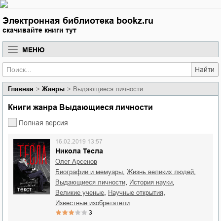
Электронная библиотека bookz.ru
скачивайте книги тут
МЕНЮ
Найти
Главная
Жанры
Выдающиеся личности
Книги жанра Выдающиеся личности
Полная версия
16.02.2019 13:57
Никола Тесла
Олег Арсенов
,
,
биографии и мемуары
жизнь великих людей
,
,
выдающиеся личности
история науки
текст
,
,
великие ученые
научные открытия
известные изобретатели
3