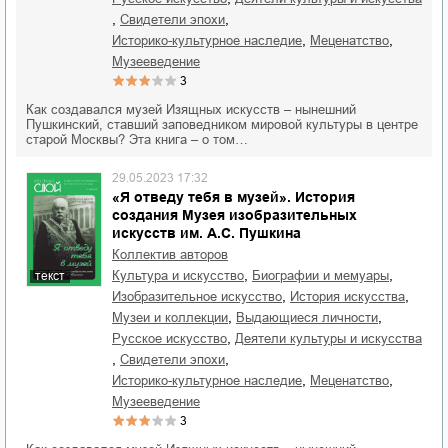
,
,
свидетели эпохи
,
,
историко-культурное наследие
меценатство
музееведение
3
Как создавался музей Изящных искусств – нынешний
Пушкинский, ставший заповедником мировой культуры в центре
старой Москвы? Эта книга – о том…
29.05.2023 17:32
«Я отведу тебя в музей». История
создания Музея изобразительных
искусств им. А.С. Пушкина
Коллектив авторов
,
,
культура и искусство
биографии и мемуары
текст
,
,
изобразительное искусство
история искусства
,
,
музеи и коллекции
выдающиеся личности
,
русское искусство
деятели культуры и искусства
,
,
свидетели эпохи
,
,
историко-культурное наследие
меценатство
музееведение
3