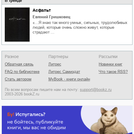
В тренде
Асфальт
Евгений Гришковец
«…Я знаю так много умных, сильных, трудолюбивых
людей, которые очень сложно живут, которые
страдают …
Разное
Партнеры
Рассылки
Обратная связь
Литрес
Новинки книг
FAQ по библиотеке
Литрес Самиздат
Что такое RSS?
Стать автором
MyBook - книги онлайн
По всем вопросам пишите нам на почту:
support@bookz.ru
2003-2026 bookZ.ru