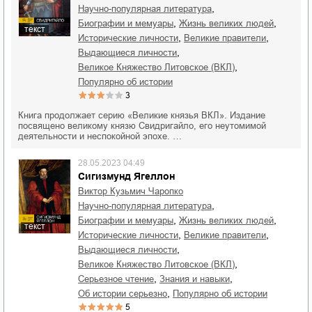
,
научно-популярная литература
,
,
биографии и мемуары
жизнь великих людей
текст
,
,
исторические личности
великие правители
,
выдающиеся личности
,
Великое Княжество Литовское (ВКЛ)
популярно об истории
3
Книга продолжает серию «Великие князья ВКЛ». Издание
посвящено великому князю Свидригайло, его неутомимой
деятельности и неспокойной эпохе. …
28.05.2023 04:49
Сигизмунд Ягеллон
Виктор Кузьмич Чаропко
,
научно-популярная литература
,
,
биографии и мемуары
жизнь великих людей
текст
,
,
исторические личности
великие правители
,
выдающиеся личности
,
Великое Княжество Литовское (ВКЛ)
,
,
серьезное чтение
знания и навыки
,
об истории серьезно
популярно об истории
5