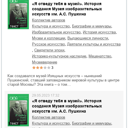
«Я отведу тебя в музей». История
создания Музея изобразительных
искусств им. А.С. Пушкина
Коллектив авторов
,
,
культура и искусство
биографии и мемуары
текст
,
,
изобразительное искусство
история искусства
,
,
музеи и коллекции
выдающиеся личности
,
русское искусство
деятели культуры и искусства
,
,
свидетели эпохи
,
,
историко-культурное наследие
меценатство
музееведение
3
Как создавался музей Изящных искусств – нынешний
Пушкинский, ставший заповедником мировой культуры в центре
старой Москвы? Эта книга – о том…
29.05.2023 17:32
«Я отведу тебя в музей». История
создания Музея изобразительных
искусств им. А.С. Пушкина
Коллектив авторов
,
,
культура и искусство
биографии и мемуары
текст