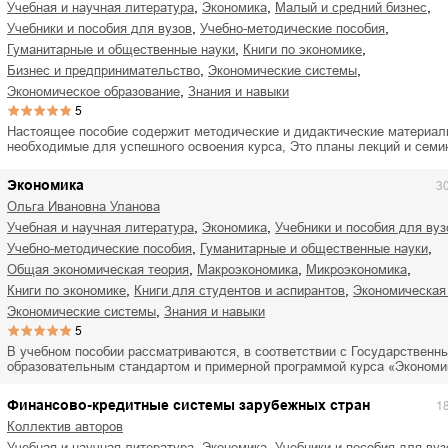
,
,
,
учебная и научная литература
экономика
малый и средний бизнес
,
,
учебники и пособия для вузов
учебно-методические пособия
,
,
гуманитарные и общественные науки
книги по экономике
,
,
бизнес и предпринимательство
экономические системы
,
экономическое образование
знания и навыки
5
Настоящее пособие содержит методические и дидактические материал
необходимые для успешного освоения курса, Это планы лекций и сем
Экономика
3
Ольга Ивановна Уланова
,
,
учебная и научная литература
экономика
учебники и пособия для вуз
,
,
учебно-методические пособия
гуманитарные и общественные науки
,
,
,
общая экономическая теория
макроэкономика
микроэкономика
,
,
книги по экономике
книги для студентов и аспирантов
экономическая
,
экономические системы
знания и навыки
5
В учебном пособии рассматриваются, в соответствии с Государственн
образовательным стандартом и примерной программой курса «Эконом
Финансово-кредитные системы зарубежных стран
1
Коллектив авторов
,
,
учебная и научная литература
экономика
учебники и пособия для вуз