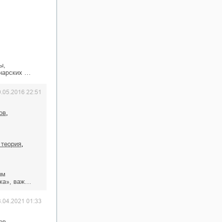
ы,
инарских …
0.05.2016 22:51
,
ов
,
 теория
ым
ика», важ…
8.04.2021 01:33
,
ов