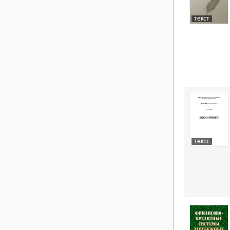
текст
текст