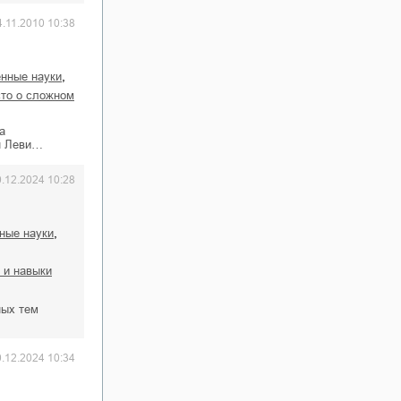
4.11.2010 10:38
,
енные науки
сто о сложном
а
н Леви…
0.12.2024 10:28
,
ные науки
я и навыки
ных тем
0.12.2024 10:34