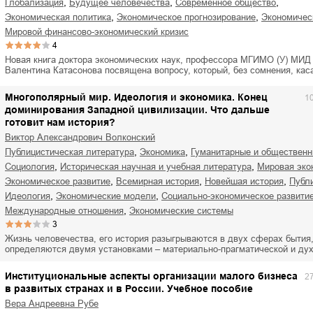
,
,
,
глобализация
будущее человечества
современное общество
,
,
экономическая политика
экономическое прогнозирование
экономиче
мировой финансово-экономический кризис
4
Новая книга доктора экономических наук, профессора МГИМО (У) МИД
Валентина Катасонова посвящена вопросу, который, без сомнения, ка
Многополярный мир. Идеология и экономика. Конец
1
доминирования Западной цивилизации. Что дальше
готовит нам история?
Виктор Александрович Волконский
,
,
публицистическая литература
экономика
гуманитарные и общественн
,
,
социология
историческая научная и учебная литература
мировая эк
,
,
,
экономическое развитие
всемирная история
новейшая история
публ
,
,
идеология
экономические модели
социально-экономическое развити
,
международные отношения
экономические системы
3
Жизнь человечества, его история разыгрываются в двух сферах бытия
определяются двумя установками – материально-прагматической и ду
Институциональные аспекты организации малого бизнеса
2
в развитых странах и в России. Учебное пособие
Вера Андреевна Рубе