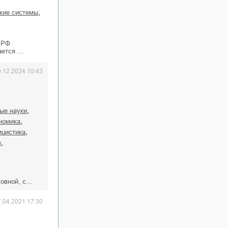
,
ские системы
 РФ
сается …
0.12.2024 10:43
,
ые науки
,
ономика
,
ицистика
,
е
,
ховной, с…
7.04.2021 17:30