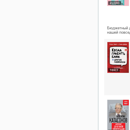
аудио
Бюджетный д
нашей повсе
текст