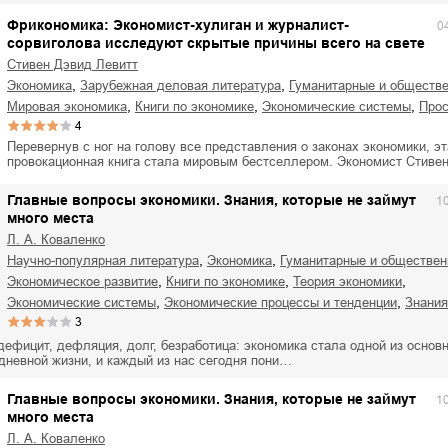
Фрикономика: Экономист-хулиган и журналист-
0
сорвиголова исследуют скрытые причины всего на свете
Стивен Дэвид Левитт
,
,
экономика
зарубежная деловая литература
гуманитарные и обществ
,
,
,
мировая экономика
книги по экономике
экономические системы
про
4
Перевернув с ног на голову все представления о законах экономики, эт
провокационная книга стала мировым бестселлером. Экономист Стиве
Главные вопросы экономики. Знания, которые не займут
1
много места
Л. А. Коваленко
,
,
научно-популярная литература
экономика
гуманитарные и обществен
,
,
,
экономическое развитие
книги по экономике
теория экономики
,
,
экономические системы
экономические процессы и тенденции
знани
3
ефицит, дефляция, долг, безработица: экономика стала одной из основ
дневной жизни, и каждый из нас сегодня пони…
Главные вопросы экономики. Знания, которые не займут
1
много места
Л. А. Коваленко