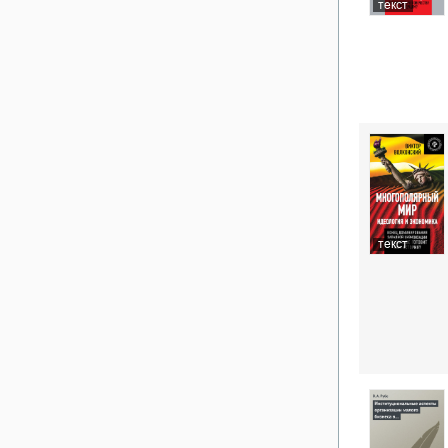
текст
текст