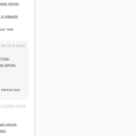
,
ные науки
я и навыки
ных тем
6.06.2016 09:45
,
атура
,
ые науки
 легкостью
…
0.12.2024 10:43
,
ые науки
,
ика