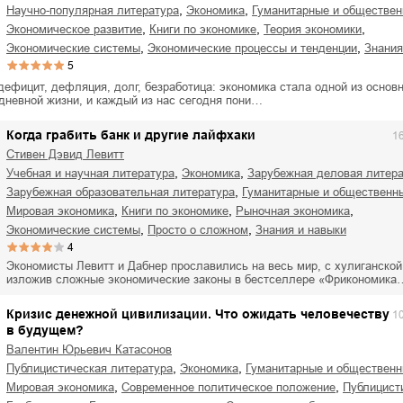
,
,
научно-популярная литература
экономика
гуманитарные и обществен
,
,
,
экономическое развитие
книги по экономике
теория экономики
,
,
экономические системы
экономические процессы и тенденции
знани
5
ефицит, дефляция, долг, безработица: экономика стала одной из основ
дневной жизни, и каждый из нас сегодня пони…
Когда грабить банк и другие лайфхаки
1
Стивен Дэвид Левитт
,
,
учебная и научная литература
экономика
зарубежная деловая литер
,
зарубежная образовательная литература
гуманитарные и общественн
,
,
,
мировая экономика
книги по экономике
рыночная экономика
,
,
экономические системы
просто о сложном
знания и навыки
4
Экономисты Левитт и Дабнер прославились на весь мир, с хулиганской
изложив сложные экономические законы в бестселлере «Фрикономика
Кризис денежной цивилизации. Что ожидать человечеству
1
в будущем?
Валентин Юрьевич Катасонов
,
,
публицистическая литература
экономика
гуманитарные и общественн
,
,
мировая экономика
современное политическое положение
публицист