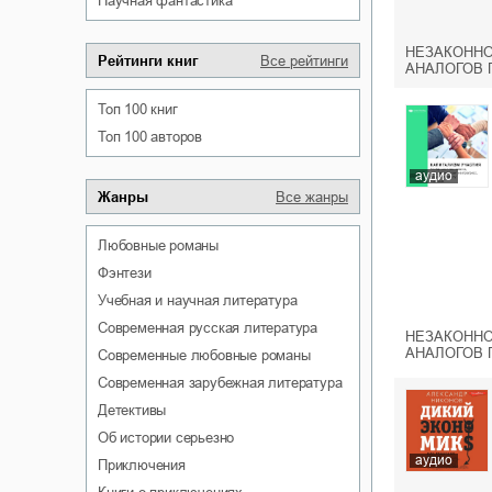
научная фантастика
НЕЗАКОННО
Рейтинги книг
Все рейтинги
АНАЛОГОВ 
Топ 100 книг
Топ 100 авторов
аудио
Жанры
Все жанры
любовные романы
фэнтези
учебная и научная литература
современная русская литература
НЕЗАКОННО
АНАЛОГОВ 
современные любовные романы
современная зарубежная литература
детективы
об истории серьезно
аудио
приключения