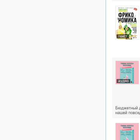
текст
аудио
Бюджетный д
нашей повсе