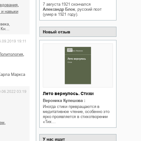
7 августа 1921
скончался
,
Белая ворона на факультете
ледования
ичный интерес
Александр Блок
, русский поэт
Теней
я и навыки
(умер в 1921 году).
Ольга Вечная
Оксана Гринберга
века,
. Кн…
Новый отзыв
6.09.2019 19:11
,
политология
Карла Маркса
9.06.2022 03:19
Лето вернулось. Стихи
Вероника Кулешова
:
Иногда стихи превращаются в
медитативное чтение, особенно это
ярко проявляется в стихотворении
«Тих…
,
изм
У нас ищут