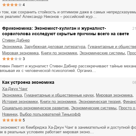
4
о том, как сохранить стойкость и оптимизм даже в самых непредсказуем
их реалиях! Александр Никонов – российский жур…
Фрикономика: Экономист-хулиган и журналист-
2
сорвиголова исследуют скрытые причины всего на свете
Стивен Дабнер
,
,
экономика
зарубежная деловая литература
гуманитарные и обществ
,
,
,
мировая экономика
книги по экономике
экономические системы
про
3
тивен Левитт и журналист Стивен Дабнер рассекречивают тайные меха
связывая их с человеческой психологией. Организ…
Как устроена экономика
0
Ха-Джун Чанг
,
,
,
экономика
гуманитарные и общественные науки
мировая экономика
,
,
,
история экономики
книги по экономике
экономическая теория
финан
,
,
социально-экономическое развитие
экономические системы
просто 
,
Новинки
Выбор пользователей Тинькофф
5
е экономист из Кембриджа Ха-Джун Чанг в занимательной и доступной ф
как в реальных условиях работает мировая эконо…