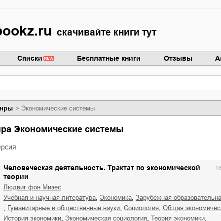
ookz.ru
скачивайте книги тут
Списки
Бесплатные книги
Отзывы
А
нры
Экономические системы
анра Экономические системы
ерсия
Человеческая деятельность. Трактат по экономической
1
теории
Людвиг фон Мизес
,
,
учебная и научная литература
экономика
зарубежная образовательн
,
,
,
гуманитарные и общественные науки
социология
общая экономичес
,
,
,
история экономики
экономическая социология
теория экономики