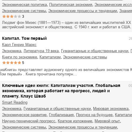
ля Новоросии:
Забытая земля Новоросии:
,
,
экономическая политика
политическая экономия
экономические исс
ровоградской
о судьбе Кировоградской
Л
,
,
экономические системы
экономические процессы и тенденции
знани
асти
области
3
евич Сидоренко
Сергей Николаевич Сидоренко
Людвиг фон Мизес (1881—1973) – один из величайших мыслителей ХХ 
австрийский экономист и обществовед. С 1940 г. жил и работал в США
Капитал. Том первый
2
Карл Генрих Маркс
,
,
,
экономика
литература 19 века
гуманитарные и общественные науки
,
,
книги по экономике
капитализм
экономические системы
5
иаКнига» представляет аудиокнигу одного из величайших экономистов 
 Том первый» . Книга прочитана популярн…
Ключевые идеи книги: Капитализм участия. Глобальная
0
экономика, которая работает на прогресс, людей и
планету. Клаус Шваб
Smart Reading
,
,
,
экономика
гуманитарные и общественные науки
мировая экономика
,
,
,
экономическое развитие
глобализация
прогноз на будущее
капитал
,
,
,
научно-технический прогресс
краткое изложение
мировой опыт
,
,
экономические системы
экономические процессы и тенденции