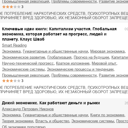
,
,
промышленная революция
проблемы современности
развитие эконо
3
Е ПОТРЕБЛЕНИЕ НАРКОТИЧЕСКИХ СРЕДСТВ, ПСИХОТРОПНЫХ ВЕЩ
ПРИЧИНЯЕТ ВРЕД ЗДОРОВЬЮ, ИХ НЕЗАКОННЫЙ ОБОРОТ ЗАПРЕЩЕ
Ключевые идеи книги: Капитализм участия. Глобальная
0
экономика, которая работает на прогресс, людей и
планету. Клаус Шваб
Smart Reading
,
,
,
экономика
гуманитарные и общественные науки
мировая экономика
,
,
,
экономическое развитие
глобализация
прогноз на будущее
капитал
,
,
,
научно-технический прогресс
краткое изложение
мировой опыт
,
,
экономические системы
экономические процессы и тенденции
,
,
промышленная революция
проблемы современности
развитие эконо
3
Е ПОТРЕБЛЕНИЕ НАРКОТИЧЕСКИХ СРЕДСТВ, ПСИХОТРОПНЫХ ВЕЩ
ПРИЧИНЯЕТ ВРЕД ЗДОРОВЬЮ, ИХ НЕЗАКОННЫЙ ОБОРОТ ЗАПРЕЩЕ
Дикий экономикс. Как работают деньги и рынки
2
Александр Петрович Никонов
,
,
,
экономика
гуманитарные и общественные науки
книги по экономике
,
,
,
теория экономики
власть и общество
экономические системы
прос
об экономике популярно