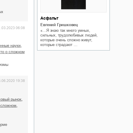
ых
Асфальт
Евгений Гришковец
1.03.2023 06:08
«…Я знаю так много умных,
сильных, трудолюбивых людей,
которые очень сложно живут,
которые страдают …
,
енные науки
сто о сложном
низмы
8.06.2020 19:38
,
совый рынок
,
о сложном
орме