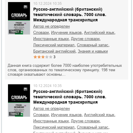
10.12.2024 10:35
Русско-английский (британский)
тематический словарь. 7000 слов.
Международная транскрипция
Автор не определен
текст
,
,
,
словари
изучение языков
английский язык
,
,
иностранные языки
другие словари
,
,
лексический материал
словарный запас
,
британский английский
знания и навыки
3
Данная книга содержит более 7000 наиболее употребительных
слов, организованных по тематическому принципу. 198 тем
словаря охватывают основны…
10.12.2024 10:35
Русско-английский (британский)
тематический словарь. 7000 слов.
Международная транскрипция
Автор не определен
текст
,
,
,
словари
изучение языков
английский язык
,
,
иностранные языки
другие словари
,
,
лексический материал
словарный запас