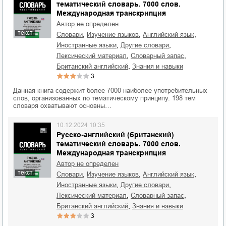
тематический словарь. 7000 слов.
Международная транскрипция
Автор не определен
текст
,
,
,
словари
изучение языков
английский язык
,
,
иностранные языки
другие словари
,
,
лексический материал
словарный запас
,
британский английский
знания и навыки
3
Данная книга содержит более 7000 наиболее употребительных
слов, организованных по тематическому принципу. 198 тем
словаря охватывают основны…
10.12.2024 10:35
Русско-английский (британский)
тематический словарь. 7000 слов.
Международная транскрипция
Автор не определен
текст
,
,
,
словари
изучение языков
английский язык
,
,
иностранные языки
другие словари
,
,
лексический материал
словарный запас
,
британский английский
знания и навыки
3