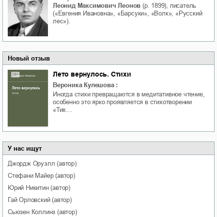
Леонид Максимович Леонов
(р. 1899), писатель
(«Евгения Ивановна», «Барсуки», «Волк», «Русский
лес»).
Новый отзыв
Лето вернулось. Стихи
Вероника Кулешова
:
Иногда стихи превращаются в медитативное чтение,
особенно это ярко проявляется в стихотворении
«Тих…
У нас ищут
Джордж
Оруэлл
(автор)
Стефани
Майер
(автор)
Юрий
Никитин
(автор)
Гай
Орловский
(автор)
Сьюзен
Коллинз
(автор)