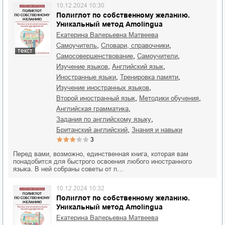
10.12.2024 10:30
Полиглот по собственному желанию.
Уникальный метод Amolingua
Екатерина Валерьевна Матвеева
,
,
самоучитель
словари, справочники
текст
,
,
самосовершенствование
самоучители
,
,
изучение языков
английский язык
,
,
иностранные языки
тренировка памяти
,
изучение иностранных языков
,
,
второй иностранный язык
методики обучения
,
английская грамматика
,
задания по английскому языку
,
британский английский
знания и навыки
3
Перед вами, возможно, единственная книга, которая вам
понадобится для быстрого освоения любого иностранного
языка. В ней собраны советы от п…
10.12.2024 10:32
Полиглот по собственному желанию.
Уникальный метод Amolingua
Екатерина Валерьевна Матвеева