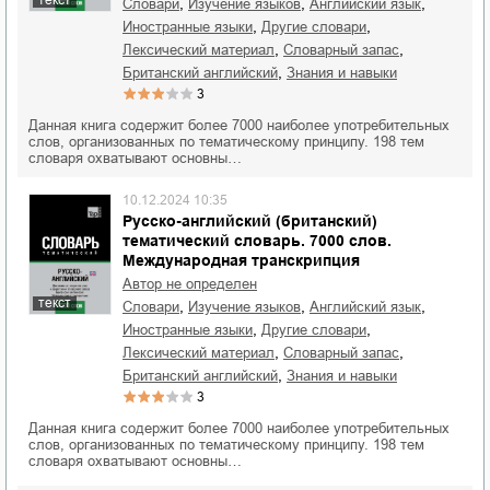
,
,
,
словари
изучение языков
английский язык
,
,
иностранные языки
другие словари
,
,
лексический материал
словарный запас
,
британский английский
знания и навыки
3
Данная книга содержит более 7000 наиболее употребительных
слов, организованных по тематическому принципу. 198 тем
словаря охватывают основны…
10.12.2024 10:35
Русско-английский (британский)
тематический словарь. 7000 слов.
Международная транскрипция
Автор не определен
текст
,
,
,
словари
изучение языков
английский язык
,
,
иностранные языки
другие словари
,
,
лексический материал
словарный запас
,
британский английский
знания и навыки
3
Данная книга содержит более 7000 наиболее употребительных
слов, организованных по тематическому принципу. 198 тем
словаря охватывают основны…