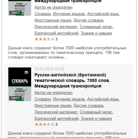
Международная транскрипция
Автор не определен
текст
,
,
,
словари
изучение языков
английский язык
,
,
иностранные языки
другие словари
,
,
лексический материал
словарный запас
,
британский английский
знания и навыки
3
Данная книга содержит более 7000 наиболее употребительных
слов, организованных по тематическому принципу. 198 тем
словаря охватывают основны…
10.12.2024 10:35
Русско-английский (британский)
тематический словарь. 7000 слов.
Международная транскрипция
Автор не определен
текст
,
,
,
словари
изучение языков
английский язык
,
,
иностранные языки
другие словари
,
,
лексический материал
словарный запас
,
британский английский
знания и навыки
3
Данная книга содержит более 7000 наиболее употребительных
слов, организованных по тематическому принципу. 198 тем