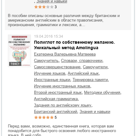
,
знания и навыки
3
В пособии описаны основные различия между британским и
американским английским в области правописания,
произношения, грамматики и лексики, а…
19.04.2016 15:34
Полиглот по собственному желанию.
Уникальный метод Amolingua
Екатерина Валерьевна Матвеева
,
,
самоучитель
словари, справочники
текст
,
,
самосовершенствование
самоучители
,
,
изучение языков
английский язык
,
,
иностранные языки
тренировка памяти
,
изучение иностранных языков
,
,
второй иностранный язык
методики обучения
,
английская грамматика
,
задания по английскому языку
,
британский английский
знания и навыки
5
Перед вами, возможно, единственная книга, которая вам
понадобится для быстрого освоения любого иностранного
языка. В ней собр…