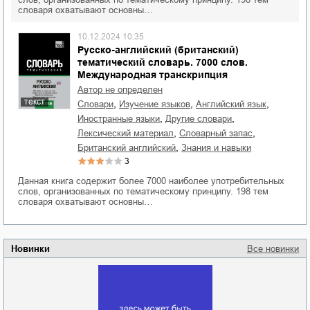
словаря охватывают основны…
10.12.2024 10:35
Русско-английский (британский)
тематический словарь. 7000 слов.
Международная транскрипция
Автор не определен
текст
,
,
,
словари
изучение языков
английский язык
,
,
иностранные языки
другие словари
,
,
лексический материал
словарный запас
,
британский английский
знания и навыки
3
Данная книга содержит более 7000 наиболее употребительных
слов, организованных по тематическому принципу. 198 тем
словаря охватывают основны…
Новинки
Все новинки