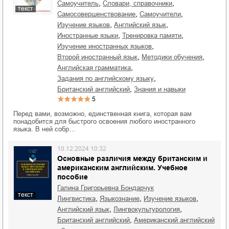
,
,
самоучитель
словари, справочники
текст
,
,
самосовершенствование
самоучители
,
,
изучение языков
английский язык
,
,
иностранные языки
тренировка памяти
,
изучение иностранных языков
,
,
второй иностранный язык
методики обучения
,
английская грамматика
,
задания по английскому языку
,
британский английский
знания и навыки
5
Перед вами, возможно, единственная книга, которая вам
понадобится для быстрого освоения любого иностранного
языка. В ней собр…
10.12.2024 10:32
Основные различия между британским и
американским английским. Учебное
пособие
Галина Григорьевна Бондарчук
текст
,
,
,
лингвистика
языкознание
изучение языков
,
,
английский язык
лингвокультурология
,
британский английский
американский английский