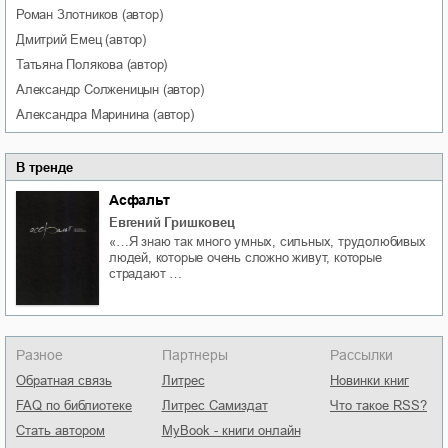
Роман
Злотников
(автор)
Дмитрий
Емец
(автор)
Татьяна
Полякова
(автор)
Александр
Солженицын
(автор)
Александра
Маринина
(автор)
В тренде
Асфальт
Евгений Гришковец
«…Я знаю так много умных, сильных, трудолюбивых
людей, которые очень сложно живут, которые
страдают …
Разное
Партнеры
Рассылки
Обратная связь
Литрес
Новинки книг
FAQ по библиотеке
Литрес Самиздат
Что такое RSS?
Стать автором
MyBook - книги онлайн