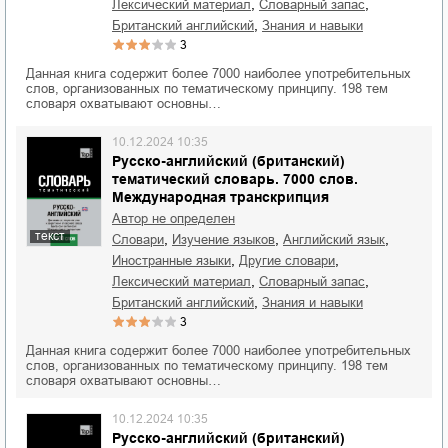
,
,
лексический материал
словарный запас
,
британский английский
знания и навыки
3
Данная книга содержит более 7000 наиболее употребительных
слов, организованных по тематическому принципу. 198 тем
словаря охватывают основны…
10.12.2024 10:35
Русско-английский (британский)
тематический словарь. 7000 слов.
Международная транскрипция
Автор не определен
текст
,
,
,
словари
изучение языков
английский язык
,
,
иностранные языки
другие словари
,
,
лексический материал
словарный запас
,
британский английский
знания и навыки
3
Данная книга содержит более 7000 наиболее употребительных
слов, организованных по тематическому принципу. 198 тем
словаря охватывают основны…
10.12.2024 10:35
Русско-английский (британский)