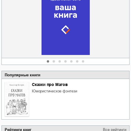
Забытая земля
Новоросии: о
Руки моей не
судьбе
отпускай
Кировоградской
области
атьяна Александровна
Алюшина
Сергей Николаевич
Сидоренко
Популярные книги
Сказки про Магов
юмористическое фэнтези
Рейтинги книг
Все рейтинги