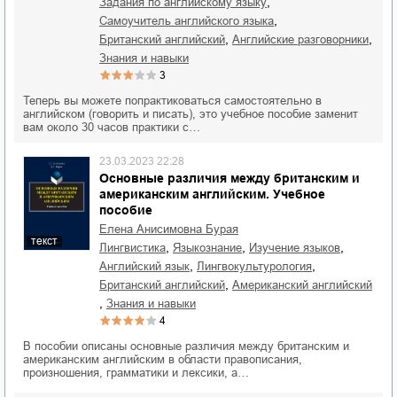
,
задания по английскому языку
,
самоучитель английского языка
,
,
британский английский
английские разговорники
знания и навыки
3
Теперь вы можете попрактиковаться самостоятельно в
английском (говорить и писать), это учебное пособие заменит
вам около 30 часов практики с…
23.03.2023 22:28
Основные различия между британским и
американским английским. Учебное
пособие
Елена Анисимовна Бурая
текст
,
,
,
лингвистика
языкознание
изучение языков
,
,
английский язык
лингвокультурология
,
британский английский
американский английский
,
знания и навыки
4
В пособии описаны основные различия между британским и
американским английским в области правописания,
произношения, грамматики и лексики, а…