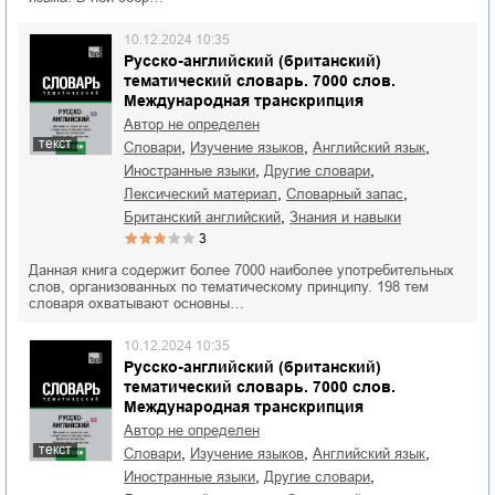
10.12.2024 10:35
Русско-английский (британский)
тематический словарь. 7000 слов.
Международная транскрипция
Автор не определен
текст
,
,
,
словари
изучение языков
английский язык
,
,
иностранные языки
другие словари
,
,
лексический материал
словарный запас
,
британский английский
знания и навыки
3
Данная книга содержит более 7000 наиболее употребительных
слов, организованных по тематическому принципу. 198 тем
словаря охватывают основны…
10.12.2024 10:35
Русско-английский (британский)
тематический словарь. 7000 слов.
Международная транскрипция
Автор не определен
текст
,
,
,
словари
изучение языков
английский язык
,
,
иностранные языки
другие словари