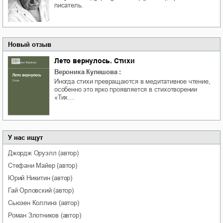
писатель.
Новый отзыв
Лето вернулось. Стихи
Вероника Кулешова
:
Иногда стихи превращаются в медитативное чтение,
особенно это ярко проявляется в стихотворении
«Тих…
У нас ищут
Джордж
Оруэлл
(автор)
Стефани
Майер
(автор)
Юрий
Никитин
(автор)
Гай
Орловский
(автор)
Сьюзен
Коллинз
(автор)
Роман
Злотников
(автор)