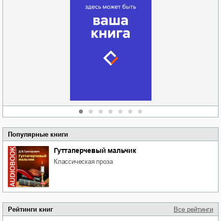
Забытая земля
Новоросии: о
Руки моей не
судьбе
отпускай
Кировоградской
области
атьяна Александровна
Алюшина
Сергей Николаевич
Сидоренко
Популярные книги
Гуттаперчевый мальчик
классическая проза
Рейтинги книг
Все рейтинги