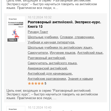
Цель книг, входящих в серию “Разговорный английский.
Экспресс-курс” – быстро научиться говорить на английском
языке. Практически все люди, н…
10.12.2024 10:32
Разговорный английский. Экспресс-курс.
Книга 13
Ричард Грант
,
,
школьные учебники
словари, справочники
текст
,
учебная и научная литература
,
школьные учебники по английскому языку
,
,
,
самоучители
изучение языков
английский язык
,
разговорный английский
,
самоучитель английского языка
,
американский английский
,
английский для начинающих
,
английские разговорники
знания и навыки
5
Цель книг, входящих в серию “Разговорный английский.
Экспресс курс”, – быстро научиться говорить на английском
языке. Практически все люди, …
10.12.2024 10:40