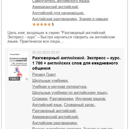
,
самоучитель английского языка
,
американский английский
,
английский для начинающих
,
английские разговорники
знания и навыки
5
Цель книг, входящих в серию “Разговорный английский.
Экспресс - курс” – быстро научиться говорить на английском
языке. Практически все люди,…
05.02.2022 20:41
Разговорный английский. Экспресс – курс.
1 700 + английских слов для ежедневного
общения
Ричард Грант
текст
,
школьные учебники
,
учебная и научная литература
,
школьные учебники по английскому языку
,
,
,
словари
разговорники
изучение языков
,
,
английский язык
словарный запас
,
разговорный английский
,
американский английский
,
английские разговорники
,
русско-английские словари
знания и навыки