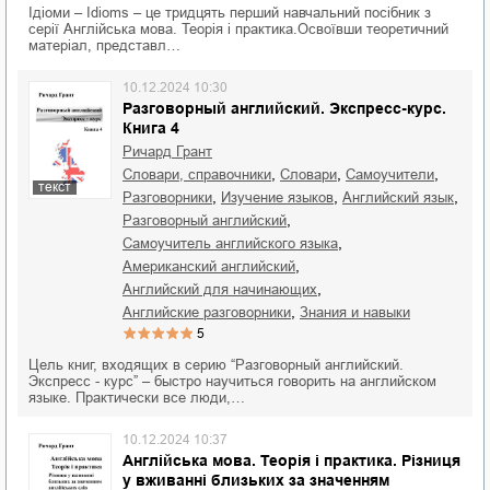
Ідіоми – Idioms – це тридцять перший навчальний посібник з
серії Англійська мова. Теорія і практика.Освоївши теоретичний
матеріал, представл…
10.12.2024 10:30
Разговорный английский. Экспресс-курс.
Книга 4
Ричард Грант
,
,
,
словари, справочники
словари
самоучители
текст
,
,
,
разговорники
изучение языков
английский язык
,
разговорный английский
,
самоучитель английского языка
,
американский английский
,
английский для начинающих
,
английские разговорники
знания и навыки
5
Цель книг, входящих в серию “Разговорный английский.
Экспресс - курс” – быстро научиться говорить на английском
языке. Практически все люди,…
10.12.2024 10:37
Англійська мова. Теорія і практика. Різниця
у вживанні близьких за значенням