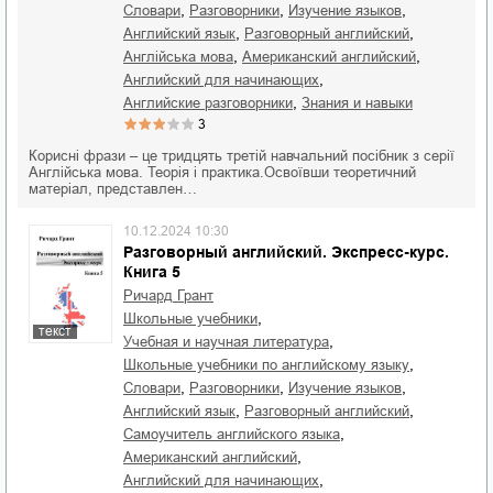
,
,
,
словари
разговорники
изучение языков
,
,
английский язык
разговорный английский
,
,
англійська мова
американский английский
,
английский для начинающих
,
английские разговорники
знания и навыки
3
Корисні фрази – це тридцять третій навчальний посібник з серії
Англійська мова. Теорія і практика.Освоївши теоретичний
матеріал, представлен…
10.12.2024 10:30
Разговорный английский. Экспресс-курс.
Книга 5
Ричард Грант
,
школьные учебники
текст
,
учебная и научная литература
,
школьные учебники по английскому языку
,
,
,
словари
разговорники
изучение языков
,
,
английский язык
разговорный английский
,
самоучитель английского языка
,
американский английский
,
английский для начинающих