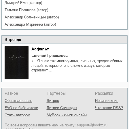
Дмитрий
Емец
(автор)
Татьяна
Полякова
(автор)
Александр
Солженицын
(автор)
Александра
Маринина
(автор)
В тренде
Асфальт
Евгений Гришковец
«…Я знаю так много умных, сильных, трудолюбивых
людей, которые очень сложно живут, которые
страдают …
Разное
Партнеры
Рассылки
Обратная связь
Литрес
Новинки книг
FAQ по библиотеке
Литрес Самиздат
Что такое RSS?
Стать автором
MyBook - книги онлайн
По всем вопросам пишите нам на почту:
support@bookz.ru