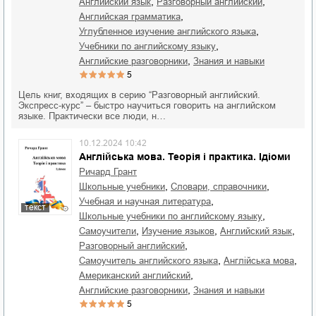
,
,
английский язык
разговорный английский
,
английская грамматика
,
углубленное изучение английского языка
,
учебники по английскому языку
,
английские разговорники
знания и навыки
5
Цель книг, входящих в серию “Разговорный английский.
Экспресс-курс” – быстро научиться говорить на английском
языке. Практически все люди, н…
10.12.2024 10:42
Англійська мова. Теорія і практика. Ідіоми
Ричард Грант
,
,
школьные учебники
словари, справочники
,
учебная и научная литература
текст
,
школьные учебники по английскому языку
,
,
,
самоучители
изучение языков
английский язык
,
разговорный английский
,
,
самоучитель английского языка
англійська мова
,
американский английский
,
английские разговорники
знания и навыки
5