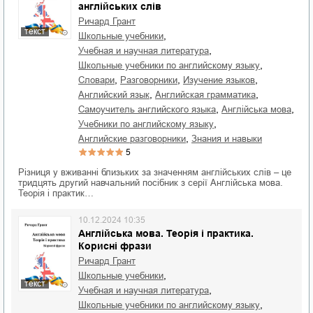
англійських слів
Ричард Грант
текст
,
школьные учебники
,
учебная и научная литература
,
школьные учебники по английскому языку
,
,
,
словари
разговорники
изучение языков
,
,
английский язык
английская грамматика
,
,
самоучитель английского языка
англійська мова
,
учебники по английскому языку
,
английские разговорники
знания и навыки
5
Різниця у вживанні близьких за значенням англійських слів – це
тридцять другий навчальний посібник з серії Англійська мова.
Теорія і практик…
10.12.2024 10:35
Англійська мова. Теорія і практика.
Корисні фрази
Ричард Грант
,
школьные учебники
текст
,
учебная и научная литература
,
школьные учебники по английскому языку