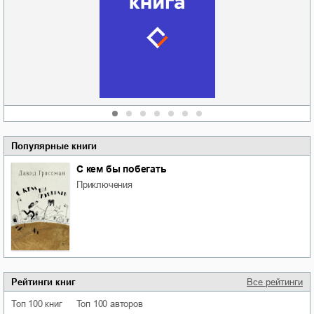
Новоросии: о
Руки моей не
судьбе
отпускай
Кировоградской
области
атьяна Александровна
Алюшина
Сергей Николаевич
Сидоренко
Популярные книги
С кем бы побегать
приключения
Рейтинги книг
Все рейтинги
Топ 100 книг
Топ 100 авторов