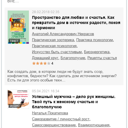
ВЛЕ…
28.02.2018 02:35
Пространство для любви и счастья. Как
превратить дом в источник радости, покоя
и гармонии
Анатолий Александрович Некрасов
,
,
практическая эзотерика
практика психологии
текст
,
практическая психология
,
,
искусство быть счастливым
биоэнергетика
,
,
домашний круг
благополучие
рецепты счастья
4
Как создать дом, в котором люди не будут знать ссор,
конфликтов, бедности? Как сделать дом источником энергии?
Есть ли для этого особые техн…
05.04.2021 16:34
Успешный мужчина – дело рук женщины.
Твой путь к женскому счастью и
аудио
благополучию
Наталья Покатилова
,
саморазвитие / личностный рост
,
,
самосовершенствование
взаимоотношения