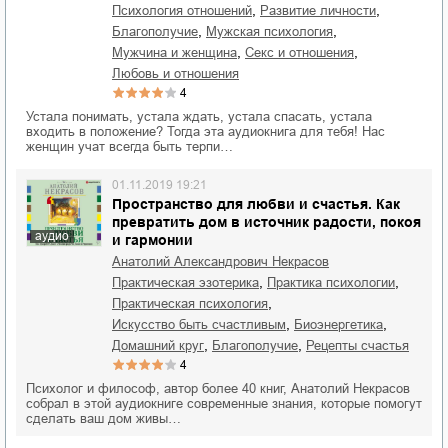
,
,
психология отношений
развитие личности
,
,
благополучие
мужская психология
,
,
мужчина и женщина
секс и отношения
любовь и отношения
4
Устала понимать, устала ждать, устала спасать, устала
входить в положение? Тогда эта аудиокнига для тебя! Нас
женщин учат всегда быть терпи…
01.11.2019 19:21
Пространство для любви и счастья. Как
превратить дом в источник радости, покоя
аудио
и гармонии
Анатолий Александрович Некрасов
,
,
практическая эзотерика
практика психологии
,
практическая психология
,
,
искусство быть счастливым
биоэнергетика
,
,
домашний круг
благополучие
рецепты счастья
4
Психолог и философ, автор более 40 книг, Анатолий Некрасов
собрал в этой аудиокниге современные знания, которые помогут
сделать ваш дом живы…