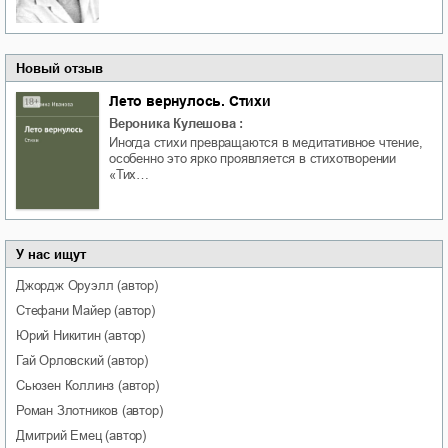
Новый отзыв
Лето вернулось. Стихи
Вероника Кулешова
:
Иногда стихи превращаются в медитативное чтение,
особенно это ярко проявляется в стихотворении
«Тих…
У нас ищут
Джордж
Оруэлл
(автор)
Стефани
Майер
(автор)
Юрий
Никитин
(автор)
Гай
Орловский
(автор)
Сьюзен
Коллинз
(автор)
Роман
Злотников
(автор)
Дмитрий
Емец
(автор)