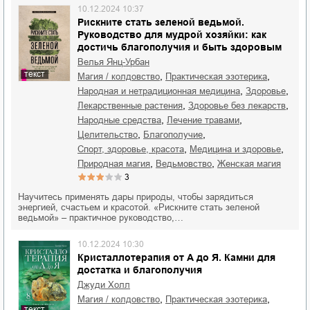
10.12.2024 10:37
Рискните стать зеленой ведьмой.
Руководство для мудрой хозяйки: как
достичь благополучия и быть здоровым
Велья Янц-Урбан
текст
,
,
магия / колдовство
практическая эзотерика
,
,
народная и нетрадиционная медицина
здоровье
,
,
лекарственные растения
здоровье без лекарств
,
,
народные средства
лечение травами
,
,
целительство
благополучие
,
,
спорт, здоровье, красота
медицина и здоровье
,
,
природная магия
ведьмовство
женская магия
3
Научитесь применять дары природы, чтобы зарядиться
энергией, счастьем и красотой. «Рискните стать зеленой
ведьмой» – практичное руководство,…
10.12.2024 10:30
Кристаллотерапия от А до Я. Камни для
достатка и благополучия
Джуди Холл
,
,
магия / колдовство
практическая эзотерика
текст