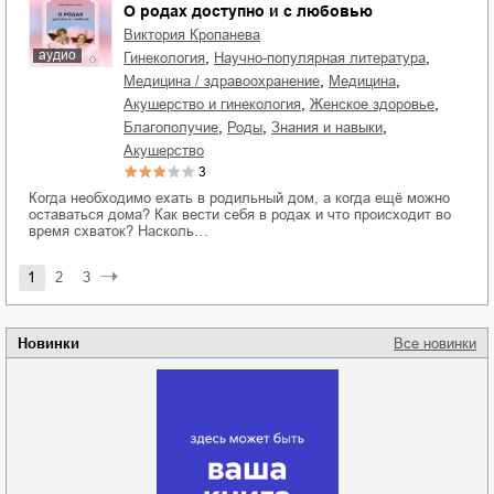
О родах доступно и с любовью
Виктория Кропанева
аудио
,
,
гинекология
научно-популярная литература
,
,
медицина / здравоохранение
медицина
,
,
акушерство и гинекология
женское здоровье
,
,
,
благополучие
роды
знания и навыки
Акушерство
3
Когда необходимо ехать в родильный дом, а когда ещё можно
оставаться дома? Как вести себя в родах и что происходит во
время схваток? Насколь…
1
2
3
Новинки
Все новинки
Забытая земля