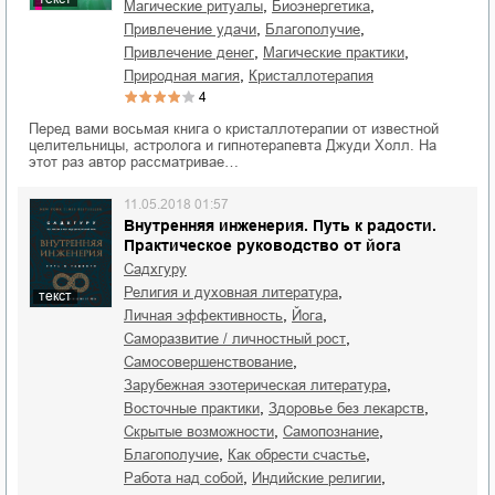
,
,
магические ритуалы
биоэнергетика
,
,
привлечение удачи
благополучие
,
,
привлечение денег
магические практики
,
природная магия
кристаллотерапия
4
Перед вами восьмая книга о кристаллотерапии от известной
целительницы, астролога и гипнотерапевта Джуди Холл. На
этот раз автор рассматривае…
11.05.2018 01:57
Внутренняя инженерия. Путь к радости.
Практическое руководство от йога
Садхгуру
,
религия и духовная литература
текст
,
,
личная эффективность
йога
,
саморазвитие / личностный рост
,
самосовершенствование
,
зарубежная эзотерическая литература
,
,
восточные практики
здоровье без лекарств
,
,
скрытые возможности
самопознание
,
,
благополучие
как обрести счастье
,
,
работа над собой
индийские религии