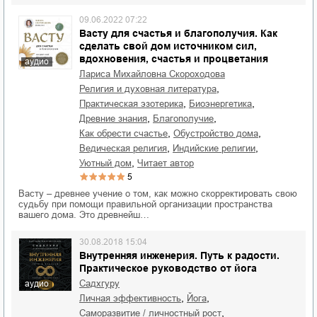
09.06.2022 07:22
Васту для счастья и благополучия. Как
сделать свой дом источником сил,
вдохновения, счастья и процветания
аудио
Лариса Михайловна Скороходова
,
религия и духовная литература
,
,
практическая эзотерика
биоэнергетика
,
,
древние знания
благополучие
,
,
как обрести счастье
обустройство дома
,
,
ведическая религия
индийские религии
,
уютный дом
читает автор
5
Васту – древнее учение о том, как можно скорректировать свою
судьбу при помощи правильной организации пространства
вашего дома. Это древнейш…
30.08.2018 15:04
Внутренняя инженерия. Путь к радости.
Практическое руководство от йога
Садхгуру
аудио
,
,
личная эффективность
йога
,
саморазвитие / личностный рост