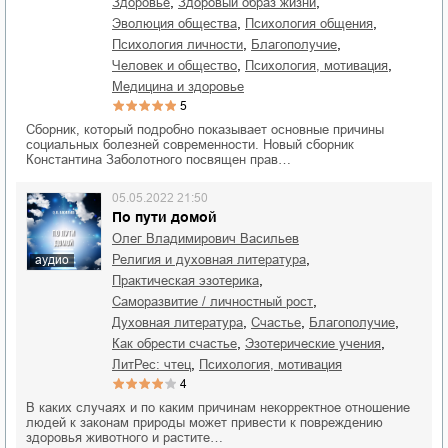
,
,
здоровье
здоровый образ жизни
,
,
эволюция общества
психология общения
,
,
психология личности
благополучие
,
,
человек и общество
психология, мотивация
медицина и здоровье
5
Сборник, который подробно показывает основные причины
социальных болезней современности. Новый сборник
Константина Заболотного посвящен прав…
05.05.2022 21:50
По пути домой
Олег Владимирович Васильев
,
религия и духовная литература
аудио
,
практическая эзотерика
,
саморазвитие / личностный рост
,
,
,
духовная литература
счастье
благополучие
,
,
как обрести счастье
эзотерические учения
,
ЛитРес: чтец
психология, мотивация
4
В каких случаях и по каким причинам некорректное отношение
людей к законам природы может привести к повреждению
здоровья животного и растите…