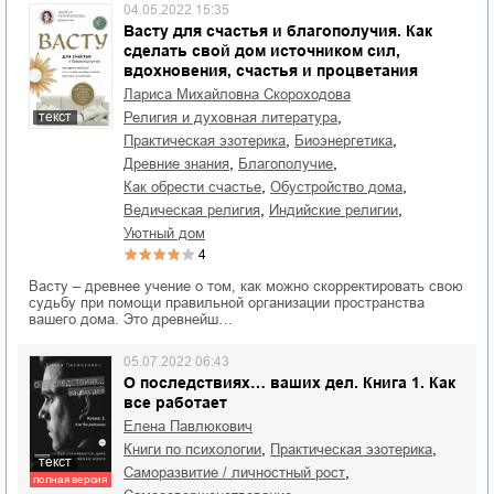
04.05.2022 15:35
Васту для счастья и благополучия. Как
сделать свой дом источником сил,
вдохновения, счастья и процветания
Лариса Михайловна Скороходова
,
текст
религия и духовная литература
,
,
практическая эзотерика
биоэнергетика
,
,
древние знания
благополучие
,
,
как обрести счастье
обустройство дома
,
,
ведическая религия
индийские религии
уютный дом
4
Васту – древнее учение о том, как можно скорректировать свою
судьбу при помощи правильной организации пространства
вашего дома. Это древнейш…
05.07.2022 06:43
О последствиях… ваших дел. Книга 1. Как
все работает
Елена Павлюкович
,
,
книги по психологии
практическая эзотерика
текст
,
саморазвитие / личностный рост
полная версия