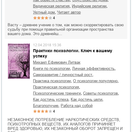
,
,
ведическая религия
индийские религии
,
уютный дом
читает автор
4
Васту – древнее учение о том, как можно скорректировать свою
судьбу при помощи правильной организации пространства
вашего дома. Это древнейш…
12.04.2018 15:36
Практики психологии. Ключ к вашему
успеху
Михаил Ефимович Литвак
,
,
книги по психологии
личная эффективность
,
саморазвитие / личностный рост
текст
,
,
практика психологии
о психологии популярно
,
практическая психология
,
,
психологические тренинги
советы психологов
,
,
как достичь успеха
как достичь цели
,
благополучие
работа над собой
4
НЕЗАКОННОЕ ПОТРЕБЛЕНИЕ НАРКОТИЧЕСКИХ СРЕДСТВ,
ПСИХОТРОПНЫХ ВЕЩЕСТВ, ИХ АНАЛОГОВ ПРИЧИНЯЕТ
ВРЕД ЗДОРОВЬЮ, ИХ НЕЗАКОННЫЙ ОБОРОТ ЗАПРЕЩЕН И