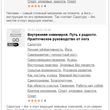
,
спорт, здоровье, красота
спорт
4
Человек – самый сложный механизм на планете, а йога –
инструкция по его применению. Так считает Садхгуру – йог,
мистик и коуч ведущих компан…
02.07.2020 19:46
Внутренняя инженерия. Путь к радости.
Практическое руководство от йога
Садхгуру
аудио
,
,
личная эффективность
йога
,
саморазвитие / личностный рост
,
,
самосовершенствование
асаны
,
,
восточные практики
здоровье без лекарств
,
,
скрытые возможности
духовное развитие
,
,
как достичь успеха
мировой бестселлер
,
,
самопознание
благополучие
,
,
,
как обрести счастье
гармония
работа над собой
,
,
краткое изложение
спорт, здоровье, красота
спорт
4
Садхгуру – йог и коуч ведущих мировых компаний, и он уверен: