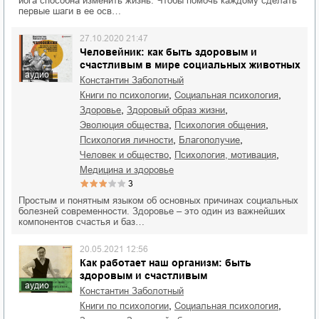
йога способна изменить жизнь. Чтобы помочь каждому сделать
первые шаги в ее осв…
27.10.2020 21:47
Человейник: как быть здоровым и
счастливым в мире социальных животных
аудио
Константин Заболотный
,
,
книги по психологии
социальная психология
,
,
здоровье
здоровый образ жизни
,
,
эволюция общества
психология общения
,
,
психология личности
благополучие
,
,
человек и общество
психология, мотивация
медицина и здоровье
3
Простым и понятным языком об основных причинах социальных
болезней современности. Здоровье – это один из важнейших
компонентов счастья и баз…
20.05.2021 12:56
Как работает наш организм: быть
здоровым и счастливым
аудио
Константин Заболотный
,
,
книги по психологии
социальная психология