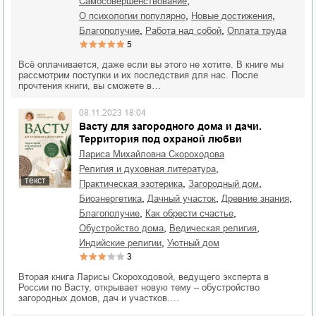
,
самосовершенствование
,
,
о психологии популярно
новые достижения
,
,
благополучие
работа над собой
оплата труда
5
Всё оплачивается, даже если вы этого не хотите. В книге мы
рассмотрим поступки и их последствия для нас. После
прочтения книги, вы сможете в…
08.11.2023 18:04
Васту для загородного дома и дачи.
Территория под охраной любви
Лариса Михайловна Скороходова
,
религия и духовная литература
текст
,
,
практическая эзотерика
загородный дом
,
,
,
биоэнергетика
дачный участок
древние знания
,
,
благополучие
как обрести счастье
,
,
обустройство дома
ведическая религия
,
индийские религии
уютный дом
3
Вторая книга Ларисы Скороходовой, ведущего эксперта в
России по Васту, открывает новую тему – обустройство
загородных домов, дач и участков.…