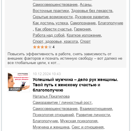
,
,
самосовершенствование
асаны
,
,
восточные практики
здоровье без лекарств
,
,
скрытые возможности
духовное развитие
,
,
как достичь успеха
самопознание
благополучие
,
,
,
как обрести счастье
гармония
,
,
работа над собой
краткое изложение
,
спорт, здоровье, красота
спорт
4
Повысить эффективность в работе, снять зависимость от
внешних факторов и познать истинную свободу – вот далеко не
все глобальные цели, к кот…
10.12.2024 10:43
Успешный мужчина – дело рук женщины.
Твой путь к женскому счастью и
аудио
благополучию
Наталья Покатилова
,
саморазвитие / личностный рост
,
,
самосовершенствование
взаимоотношения
,
,
психология отношений
развитие личности
,
,
благополучие
мужская психология
,
,
мужчина и женщина
секс и отношения