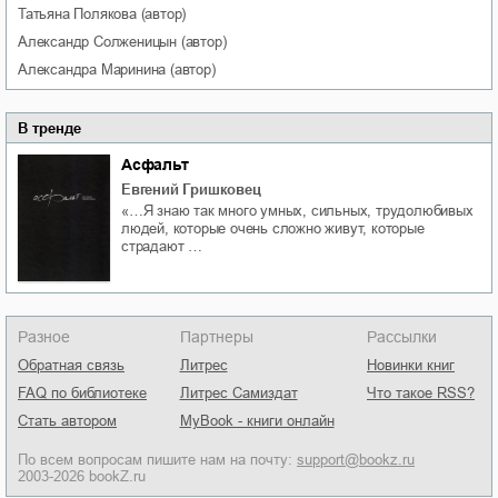
Татьяна
Полякова
(автор)
Александр
Солженицын
(автор)
Александра
Маринина
(автор)
В тренде
Асфальт
Евгений Гришковец
«…Я знаю так много умных, сильных, трудолюбивых
людей, которые очень сложно живут, которые
страдают …
Разное
Партнеры
Рассылки
Обратная связь
Литрес
Новинки книг
FAQ по библиотеке
Литрес Самиздат
Что такое RSS?
Стать автором
MyBook - книги онлайн
По всем вопросам пишите нам на почту:
support@bookz.ru
2003-2026 bookZ.ru