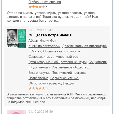
любовь и отношения
4
Устала понимать, устала ждать, устала спасать, устала
входить в положение? Тогда эта аудиокнига для тебя! Нас
женщин учат всегда быть терпи…
01.06.2017 15:41
Общество потребления
Абрам Ильич Фет
,
аудио
книги по психологии
документальная литература
,
,
,
статьи
социальная психология
,
саморазвитие / личностный рост
,
гуманитарные и общественные науки
социология
,
,
,
курс лекций
современное общество
,
,
благополучие
технический прогресс
,
,
потребление
серьезное чтение
,
об истории серьезно
лекции
5
В этой лекции вас ждут размышления А.И. Фета о современном
обществе потребления о его внутреннем разложении, несмотря
на видимое внешнее про…
01.12.2022 08:50