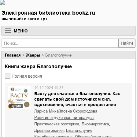
Электронная библиотека bookz.ru
скачивайте книги тут
МЕНЮ
Найти
Главная
Жанры
Благополучие
Книги жанра Благополучие
Полная версия
10.12.2024 10:37
Васту для счастья и благополучия. Как
сделать свой дом источником сил,
вдохновения, счастья и процветания
аудио
Лариса Михайловна Скороходова
,
религия и духовная литература
,
,
практическая эзотерика
биоэнергетика
,
,
древние знания
благополучие
,
,
как обрести счастье
обустройство дома