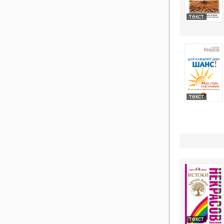
текст
текст
текст