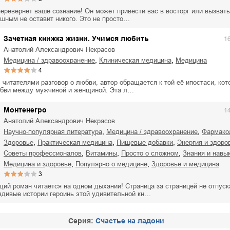
перевернёт ваше сознание! Он может привести вас в восторг или вызват
шным не оставит никого. Это не просто…
Зачетная книжка жизни. Учимся любить
1
Анатолий Александрович Некрасов
,
,
медицина / здравоохранение
клиническая медицина
медицина
4
читателями разговор о любви, автор обращается к той её ипостаси, кот
бви между мужчиной и женщиной. Эта л…
Монтенегро
1
Анатолий Александрович Некрасов
,
,
научно-популярная литература
медицина / здравоохранение
фармако
,
,
,
здоровье
практическая медицина
пищевые добавки
энергия и здоро
,
,
,
советы профессионалов
витамины
просто о сложном
знания и навы
,
,
медицина и здоровье
популярно о медицине
здоровье и медицина
3
ий роман читается на одном дыхании! Страница за страницей не отпуск
вдивые истории героинь этой удивительной кн…
Cерия:
Счастье на ладони