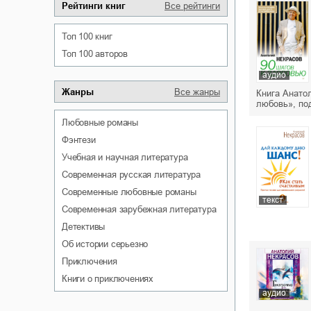
Рейтинги книг
Все рейтинги
Топ 100 книг
Топ 100 авторов
аудио
Жанры
Все жанры
Книга Анато
любовь», по
любовные романы
фэнтези
учебная и научная литература
современная русская литература
современные любовные романы
текст
современная зарубежная литература
детективы
об истории серьезно
приключения
книги о приключениях
аудио