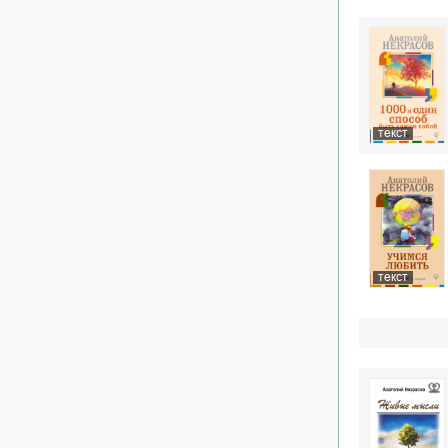
текст
текст