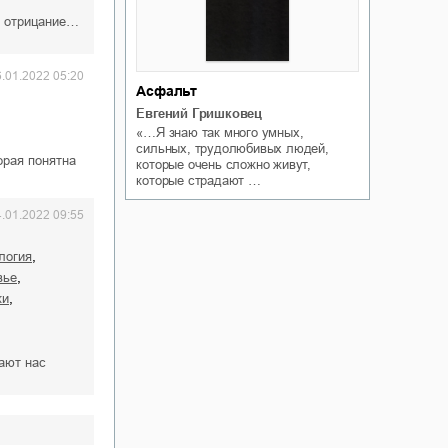
ь отрицание…
6.01.2022 05:20
Асфальт
Евгений Гришковец
«…Я знаю так много умных,
сильных, трудолюбивых людей,
орая понятна
которые очень сложно живут,
которые страдают …
4.01.2022 09:55
,
логия
,
вье
,
ки
ают нас