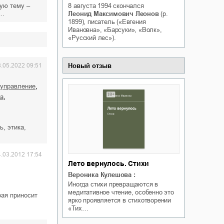
ую тему –
8 августа 1994
скончался
Белая ворона на факультете
ичный интерес
а…
Леонид Максимович Леонов
(р.
Теней
1899), писатель («Евгения
Ольга Вечная
Ивановна», «Барсуки», «Волк»,
Оксана Гринберга
«Русский лес»).
8.05.2022 09:51
Новый отзыв
,
 управление
,
ка
, этика,
4.03.2012 17:54
Лето вернулось. Стихи
Вероника Кулешова
:
Иногда стихи превращаются в
медитативное чтение, особенно это
рая приносит
ярко проявляется в стихотворении
«Тих…