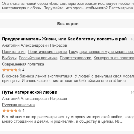
ля Новоросии:
Забытая земля Новоросии:
Эта книга из новой серии «Бестселлеры эзотерики» исследует необычн
ровоградской
о судьбе Кировоградской
Л
материнскую любовь. Подумайте: что здесь необычного? Рассматрив
асти
области
евич Сидоренко
Сергей Николаевич Сидоренко
Без серии
Предприниматель Жизни, или Как богатому попасть в рай
1
Анатолий Александрович Некрасов
,
,
политология
политические партии
государственное и муниципальное
,
,
,
выборы
российская политика
политтехнологии
конкурентная полити
современная политика
4
В основе бизнеса лежит эксплуатация. У людей с деньгами своя мораль
принципы. И очень часто к ним относятся библейские слова «Легче …
Путы материнской любви
1
Анатолий Александрович Некрасов
русская классика
4
В этой книге автор рассматривает ту сторону материнской любви, кото
много страданий и детям, и родителям, и обществу в целом. Из…