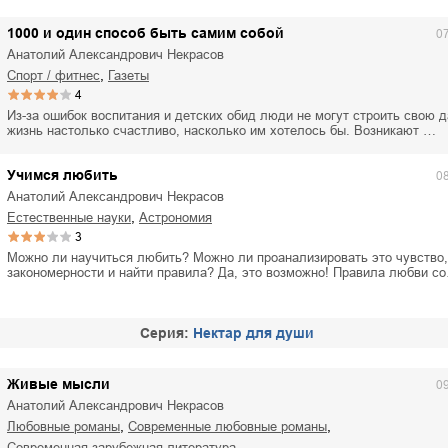
1000 и один способ быть самим собой
0
Анатолий Александрович Некрасов
,
спорт / фитнес
газеты
4
Из-за ошибок воспитания и детских обид люди не могут строить свою
жизнь настолько счастливо, насколько им хотелось бы. Возникают …
Учимся любить
0
Анатолий Александрович Некрасов
,
естественные науки
астрономия
3
Можно ли научиться любить? Можно ли проанализировать это чувство,
закономерности и найти правила? Да, это возможно! Правила любви с
Cерия:
Нектар для души
Живые мысли
0
Анатолий Александрович Некрасов
,
,
любовные романы
современные любовные романы
современная зарубежная литература