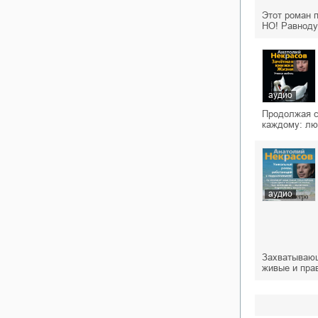
Этот роман 
НО! Равноду
аудио
Продолжая с 
каждому: лю
аудио
Захватывающ
живые и пра