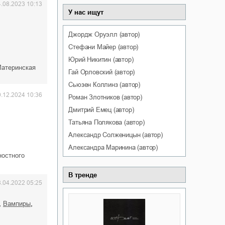
4.08.2023 10:13
У нас ищут
Джордж
Оруэлл
(автор)
Стефани
Майер
(автор)
Юрий
Никитин
(автор)
Материнская
Гай
Орловский
(автор)
Сьюзен
Коллинз
(автор)
0.12.2024 10:36
Роман
Злотников
(автор)
Дмитрий
Емец
(автор)
Татьяна
Полякова
(автор)
Александр
Солженицын
(автор)
Александра
Маринина
(автор)
ностного
В тренде
8.04.2022 05:25
,
,
вампиры