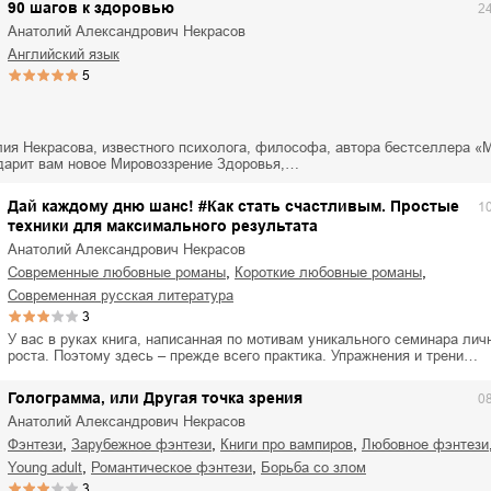
90 шагов к здоровью
2
Анатолий Александрович Некрасов
английский язык
5
лия Некрасова, известного психолога, философа, автора бестселлера «
дарит вам новое Мировоззрение Здоровья,…
Дай каждому дню шанс! #Как стать счастливым. Простые
1
техники для максимального результата
Анатолий Александрович Некрасов
,
,
современные любовные романы
короткие любовные романы
современная русская литература
3
У вас в руках книга, написанная по мотивам уникального семинара лич
роста. Поэтому здесь – прежде всего практика. Упражнения и трени…
Голограмма, или Другая точка зрения
0
Анатолий Александрович Некрасов
,
,
,
фэнтези
зарубежное фэнтези
книги про вампиров
любовное фэнтези
,
,
young adult
романтическое фэнтези
борьба со злом
3