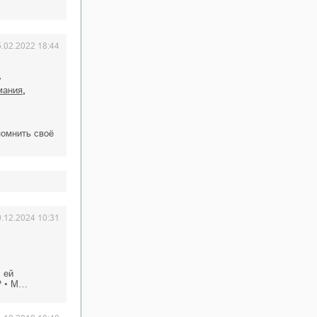
5.02.2022 18:44
,
,
мания
помнить своё
0.12.2024 10:31
 ей
? • М…