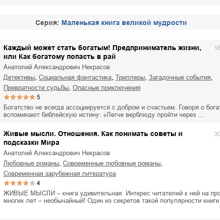
Cерия:
Маленькая книга великой мудрости
Каждый может стать богатым! Предприниматель жизни,
1
или Как богатому попасть в рай
Анатолий Александрович Некрасов
,
,
,
,
детективы
социальная фантастика
триллеры
загадочные события
,
превратности судьбы
опасные приключения
5
Богатство не всегда ассоциируется с добром и счастьем. Говоря о бога
вспоминают библейскую истину: «Легче верблюду пройти через …
Живые мысли. Отношения. Как понимать советы и
3
подсказки Мира
Анатолий Александрович Некрасов
,
,
любовные романы
современные любовные романы
современная зарубежная литература
4
ЖИВЫЕ МЫСЛИ – книга удивительная. Интерес читателей к ней на пр
многих лет – необычайный! Один из секретов такой популярности книг