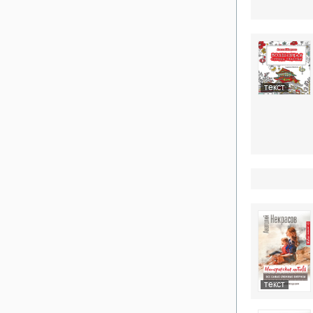
текст
текст