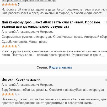
5
Истории этой книги западают в душу, будят решимость, учат и вселяю
Она рассказывает о предназначении и судьбе, о любви и одиночест…
Дай каждому дню шанс! #Как стать счастливым. Простые
1
техники для максимального результата
Анатолий Александрович Некрасов
,
,
современная русская литература
классическая проза
авторский сбо
,
судьба человека
малая проза
5
У вас в руках книга, написанная по мотивам уникального семинара лич
роста. Поэтому здесь – прежде всего практика. Упражнения и трени…
Cерия:
Радуга жизни
Истоки. Картина жизни
1
Анатолий Александрович Некрасов
,
зарубежные любовные романы
современная зарубежная литература
4
Эта книга для тех, кто любит жизнь и стремится быть ее хозяином, для 
простого наблюдателя хочет превратиться в создателя жизни. …