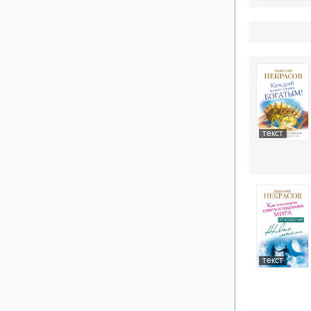
текст
текст