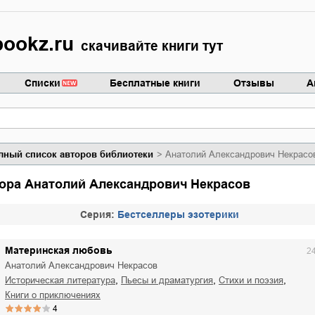
ookz.ru
скачивайте книги тут
Списки
Бесплатные книги
Отзывы
А
лный список авторов библиотеки
Анатолий Александрович Некрасо
втора Анатолий Александрович Некрасов
Cерия:
Бестселлеры эзотерики
Материнская любовь
2
Анатолий Александрович Некрасов
,
,
,
историческая литература
пьесы и драматургия
стихи и поэзия
книги о приключениях
4