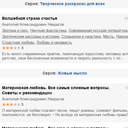
Cерия:
Творческие раскраски для всех
Волшебная страна счастья
0
Анатолий Александрович Некрасов
,
,
эротика и секс
научная фантастика
современная русская литература
,
,
,
эротические рассказы и истории
страшилки и ужастики
месть
нарко
,
страстная любовь
любовь и ненависть
3
Есть много современных практик, помогающих взрослому человеку вс
детство, свои бесконечные возможности и творить реальность с по…
Cерия:
Живые мысли
Материнская любовь. Все самые сложные вопросы.
1
Советы и рекомендации
Анатолий Александрович Некрасов
3
О материнской любви слагают песни, пишут романы, снимают фильмы,
поклоняются, ее боготворят. • Но всегда ли материнская любовь права