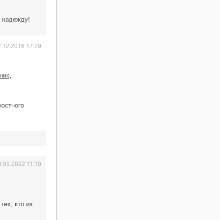
т надежду!
2.12.2016 17:29
,
рник
ностного
8.05.2022 11:10
тех, кто из