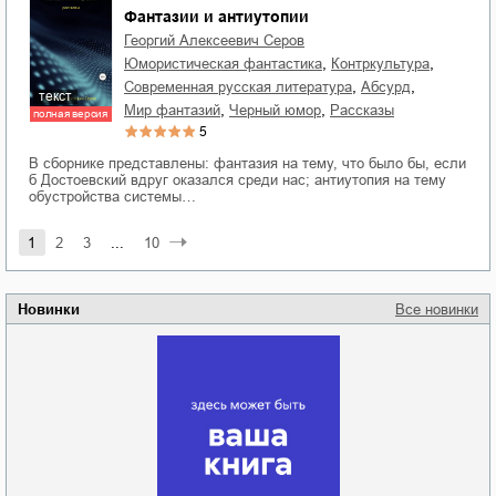
Фантазии и антиутопии
Георгий Алексеевич Серов
,
,
юмористическая фантастика
контркультура
,
,
современная русская литература
абсурд
текст
,
,
мир фантазий
черный юмор
рассказы
полная версия
5
В сборнике представлены: фантазия на тему, что было бы, если
б Достоевский вдруг оказался среди нас; антиутопия на тему
обустройства системы…
1
2
3
...
10
Новинки
Все новинки
Забытая земля
Новоросии: о
Руки моей не
судьбе