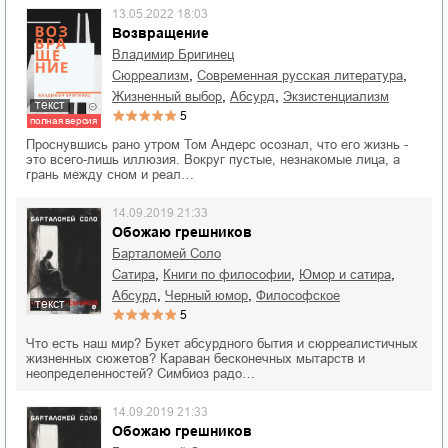
13.05.2022 18:03
Возвращение
Владимир Бригинец
,
,
сюрреализм
современная русская литература
,
,
жизненный выбор
абсурд
экзистенциализм
текст
5
полная версия
Проснувшись рано утром Том Андерс осознал, что его жизнь -
это всего-лишь иллюзия. Вокруг пустые, незнакомые лица, а
грань между сном и реал…
14.09.2019 21:33
Обожаю грешников
Барталомей Соло
,
,
,
сатира
книги по философии
юмор и сатира
,
,
абсурд
черный юмор
философское
текст
5
Что есть наш мир? Букет абсурдного бытия и сюрреалистичных
жизненных сюжетов? Караван бесконечных мытарств и
неопределенностей? Симбиоз радо…
14.09.2019 21:33
Обожаю грешников