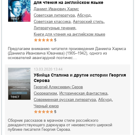
для чтения на английском языке
Даниил Иванович Хармс
,
,
советская литература
абсурд
текст
,
,
советская классика
авторский стиль
,
литературные течения
книги для чтения на английском языке
5
Предлагаем вниманию читателя произведения Даниила Хармса
(Даниила Ивановича Ювачева) (1905–1942), одного из
основателей авангардной поэтичес…
13.03.2020 13:44
Убийца Сталина и другие истории Георгия
Серова
Георгий Алексеевич Серов
,
,
сюрреализм
историческая фантастика
текст
,
,
современная русская литература
абсурд
черный юмор
5
Сборник рассказов в мрачном стиле российского
декадентствующего даркнуара от неизвестного широкой
публике писателя Георгия Серова.