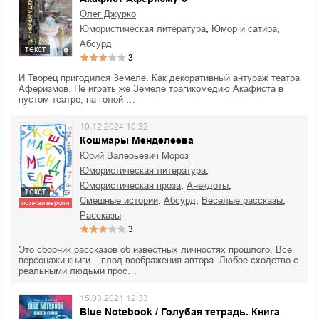
Олег Джурко
,
,
юмористическая литература
юмор и сатира
абсурд
текст
3
И Творец пригодился Земеле. Как декоративный антураж театра
Аферизмов. Не играть же Земеле трагикомедию Акафиста в
пустом театре, на голой …
10.12.2024 10:32
Кошмары Менделеева
Юрий Валерьевич Мороз
,
юмористическая литература
,
,
юмористическая проза
анекдоты
текст
,
,
,
смешные истории
абсурд
веселые рассказы
полная версия
рассказы
3
Это сборник рассказов об известных личностях прошлого. Все
персонажи книги – плод воображения автора. Любое сходство с
реальными людьми прос…
15.03.2021 12:33
Blue Notebook / Голубая тетрадь. Книга