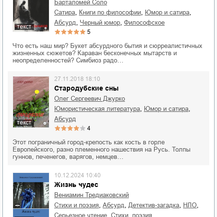
Барталомей Соло
,
,
,
сатира
книги по философии
юмор и сатира
,
,
абсурд
черный юмор
философское
текст
5
Что есть наш мир? Букет абсурдного бытия и сюрреалистичных
жизненных сюжетов? Караван бесконечных мытарств и
неопределенностей? Симбиоз радо…
27.11.2018 18:10
Стародубские сны
Олег Сергеевич Джурко
,
,
юмористическая литература
юмор и сатира
абсурд
текст
4
Этот пограничный город-крепость как кость в горле
Европейского, разно племенного нашествия на Русь. Толпы
гуннов, печенегов, варягов, немцев…
10.12.2024 10:40
Жизнь чудес
Вениамин Тредиаковский
,
,
,
,
стихи и поэзия
абсурд
детектив-загадка
НЛО
,
серьезное чтение
cтихи, поэзия