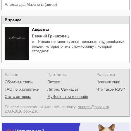
Александра
Маринина
(автор)
В тренде
Асфальт
Евгений Гришковец
«…Я знаю так много умных, сильных, трудолюбивых
людей, которые очень сложно живут, которые
страдают …
Разное
Партнеры
Рассылки
Обратная связь
Литрес
Новинки книг
FAQ по библиотеке
Литрес Самиздат
Что такое RSS?
Стать автором
MyBook - книги онлайн
По всем вопросам пишите нам на почту:
support@bookz.ru
2003-2026 bookZ.ru