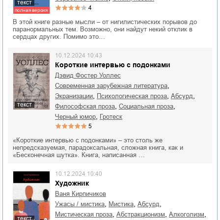
текст
4
полная версия
В этой книге разные мысли – от нигилистических порывов до
паранормальных тем. Возможно, они найдут некий отклик в
сердцах других. Помимо это…
10.12.2024 10:43
Короткие интервью с подонками
Дэвид Фостер Уоллес
,
современная зарубежная литература
,
,
,
экранизации
психологическая проза
абсурд
текст
,
,
философская проза
социальная проза
,
черный юмор
гротеск
5
«Короткие интервью с подонками» – это столь же
непредсказуемая, парадоксальная, сложная книга, как и
«Бесконечная шутка». Книга, написанная …
10.12.2024 10:40
Художник
Ваня Кирпичиков
,
,
,
ужасы / мистика
мистика
абсурд
,
,
,
мистическая проза
абстракционизм
алкоголизм
текст