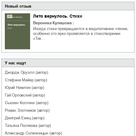
Новый отзыв
Лето вернулось. Стихи
Вероника Кулешова
:
Иногда стихи превращаются в медитативное чтение,
особенно это ярко проявляется в стихотворении
«Тих…
У нас ищут
Джордж
Оруэлл
(автор)
Стефани
Майер
(автор)
Юрий
Никитин
(автор)
Гай
Орловский
(автор)
Сьюзен
Коллинз
(автор)
Роман
Злотников
(автор)
Дмитрий
Емец
(автор)
Татьяна
Полякова
(автор)
Александр
Солженицын
(автор)