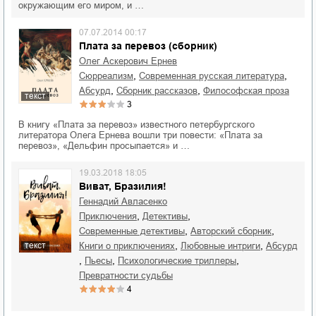
окружающим его миром, и …
07.07.2014 00:17
Плата за перевоз (сборник)
Олег Аскерович Ернев
,
,
сюрреализм
современная русская литература
,
,
абсурд
сборник рассказов
философская проза
текст
3
В книгу «Плата за перевоз» известного петербургского
литератора Олега Ернева вошли три повести: «Плата за
перевоз», «Дельфин просыпается» и …
19.03.2018 18:05
Виват, Бразилия!
Геннадий Авласенко
,
,
приключения
детективы
,
,
современные детективы
авторский сборник
,
,
книги о приключениях
любовные интриги
абсурд
текст
,
,
,
пьесы
психологические триллеры
превратности судьбы
4