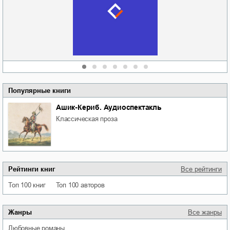
отпускай
Кировоградской
области
атьяна Александровна
Алюшина
Сергей Николаевич
Сидоренко
Популярные книги
Ашик-Кериб. Аудиоспектакль
классическая проза
Рейтинги книг
Все рейтинги
Топ 100 книг
Топ 100 авторов
Жанры
Все жанры
любовные романы