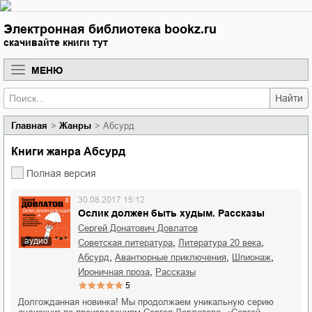
Электронная библиотека bookz.ru
скачивайте книги тут
МЕНЮ
Найти
Главная
Жанры
Абсурд
Книги жанра Абсурд
Полная версия
30.08.2017 15:12
Ослик должен быть худым. Рассказы
Сергей Донатович Довлатов
аудио
,
,
советская литература
литература 20 века
,
,
,
абсурд
авантюрные приключения
шпионаж
,
ироничная проза
рассказы
5
Долгожданная новинка! Мы продолжаем уникальную серию