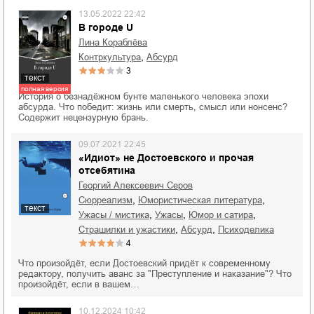
13.05.2022 22:42
В городе U
Лина Кораблёва
,
контркультура
абсурд
3
текст
полная версия
История о безнадёжном бунте маленького человека эпохи
абсурда. Что победит: жизнь или смерть, смысл или нонсенс?
Содержит нецензурную брань.
09.07.2021 22:45
«Идиот» не Достоевского и прочая
отсебятина
Георгий Алексеевич Серов
,
,
сюрреализм
юмористическая литература
текст
,
,
,
ужасы / мистика
ужасы
юмор и сатира
,
,
страшилки и ужастики
абсурд
психоделика
4
Что произойдёт, если Достоевский придёт к современному
редактору, получить аванс за "Преступление и наказание"? Что
произойдёт, если в вашем…
10.12.2024 10:42