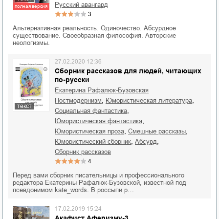
русский авангард
полная версия
3
Альтернативная реальность. Одиночество. Абсурдное
существование. Своеобразная философия. Авторские
неологизмы.
27.02.2020 12:36
Сборник рассказов для людей, читающих
по-русски
Екатерина Рафалюк-Бузовская
,
,
постмодернизм
юмористическая литература
текст
,
социальная фантастика
,
юмористическая фантастика
,
,
юмористическая проза
смешные рассказы
,
,
юмористический сборник
абсурд
сборник рассказов
4
Перед вами сборник писательницы и профессионального
редактора Екатерины Рафалюк-Бузовской, известной под
псевдонимом kate_words. В россыпи р…
17.02.2019 15:24
Акафист Аферизму-3