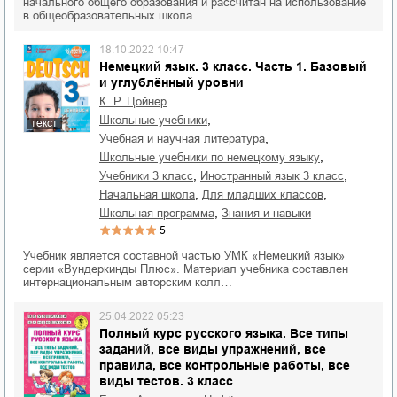
начального общего образования и рассчитан на использование
в общеобразовательных школа…
18.10.2022 10:47
Немецкий язык. 3 класс. Часть 1. Базовый
и углублённый уровни
К. Р. Цойнер
,
школьные учебники
текст
,
учебная и научная литература
,
школьные учебники по немецкому языку
,
,
учебники 3 класс
иностранный язык 3 класс
,
,
начальная школа
для младших классов
,
школьная программа
знания и навыки
5
Учебник является составной частью УМК «Немецкий язык»
серии «Вундеркинды Плюс». Материал учебника составлен
интернациональным авторским колл…
25.04.2022 05:23
Полный курс русского языка. Все типы
заданий, все виды упражнений, все
правила, все контрольные работы, все
виды тестов. 3 класс