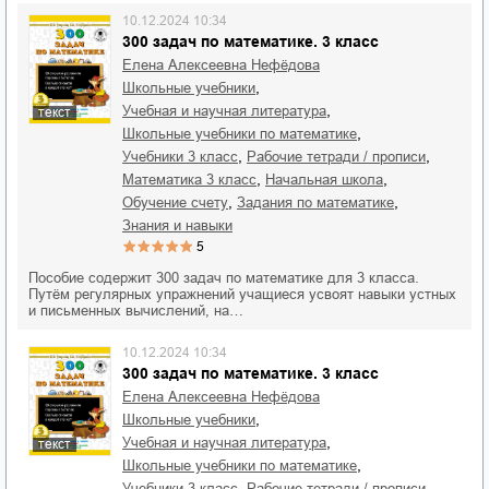
10.12.2024 10:34
300 задач по математике. 3 класс
Елена Алексеевна Нефёдова
,
школьные учебники
,
учебная и научная литература
текст
,
школьные учебники по математике
,
,
учебники 3 класс
рабочие тетради / прописи
,
,
математика 3 класс
начальная школа
,
,
обучение счету
задания по математике
знания и навыки
5
Пособие содержит 300 задач по математике для 3 класса.
Путём регулярных упражнений учащиеся усвоят навыки устных
и письменных вычислений, на…
10.12.2024 10:34
300 задач по математике. 3 класс
Елена Алексеевна Нефёдова
,
школьные учебники
,
учебная и научная литература
текст
,
школьные учебники по математике
,
,
учебники 3 класс
рабочие тетради / прописи