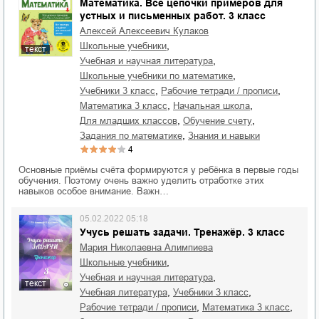
Математика. Все цепочки примеров для
устных и письменных работ. 3 класс
Алексей Алексеевич Кулаков
,
школьные учебники
текст
,
учебная и научная литература
,
школьные учебники по математике
,
,
учебники 3 класс
рабочие тетради / прописи
,
,
математика 3 класс
начальная школа
,
,
для младших классов
обучение счету
,
задания по математике
знания и навыки
4
Основные приёмы счёта формируются у ребёнка в первые годы
обучения. Поэтому очень важно уделить отработке этих
навыков особое внимание. Важн…
05.02.2022 05:18
Учусь решать задачи. Тренажёр. 3 класс
Мария Николаевна Алимпиева
,
школьные учебники
,
учебная и научная литература
текст
,
,
учебная литература
учебники 3 класс
,
,
рабочие тетради / прописи
математика 3 класс