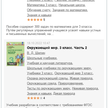
,
,
математика 3 класс
начальная школа
,
,
обучение счету
задания по математике
знания и навыки
5
Пособие содержит 300 задач по математике для 3 класса.
Путём регулярных упражнений учащиеся усвоят навыки устных
и письменных вычислений, на…
18.10.2022 10:47
Окружающий мир. 3 класс. Часть 2
В. Д. Шилин
,
школьные учебники
,
учебная и научная литература
текст
,
школьные учебники по окружающему миру
,
,
учебники 3 класс
окружающий мир 3 класс
,
,
охрана окружающей среды
живая природа
,
,
окружающая среда
природоведение
,
,
тесты по окружающему миру
неживая природа
,
знания и навыки
дикая природа
4
Учебник разработан в соответствии с требованиями ФГОС