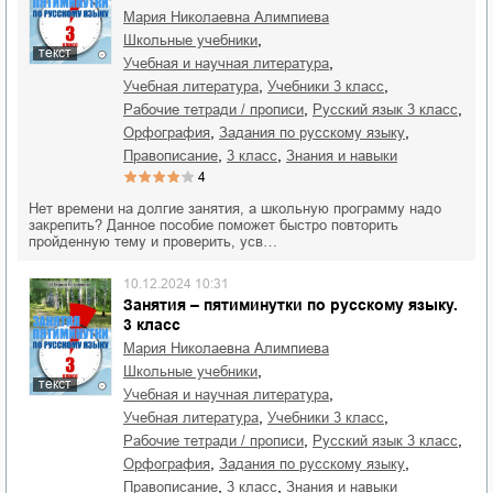
Мария Николаевна Алимпиева
,
школьные учебники
текст
,
учебная и научная литература
,
,
учебная литература
учебники 3 класс
,
,
рабочие тетради / прописи
русский язык 3 класс
,
,
орфография
задания по русскому языку
,
,
правописание
3 класс
знания и навыки
4
Нет времени на долгие занятия, а школьную программу надо
закрепить? Данное пособие поможет быстро повторить
пройденную тему и проверить, усв…
10.12.2024 10:31
Занятия – пятиминутки по русскому языку.
3 класс
Мария Николаевна Алимпиева
,
школьные учебники
текст
,
учебная и научная литература
,
,
учебная литература
учебники 3 класс
,
,
рабочие тетради / прописи
русский язык 3 класс
,
,
орфография
задания по русскому языку
,
,
правописание
3 класс
знания и навыки