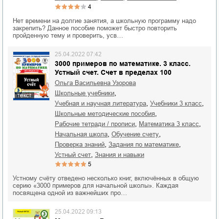
4
Нет времени на долгие занятия, а школьную программу надо
закрепить? Данное пособие поможет быстро повторить
пройденную тему и проверить, усв…
25.04.2022 07:42
3000 примеров по математике. 3 класс.
Устный счет. Счет в пределах 100
Ольга Васильевна Узорова
,
школьные учебники
текст
,
,
учебная и научная литература
учебники 3 класс
,
школьные методические пособия
,
,
рабочие тетради / прописи
математика 3 класс
,
,
начальная школа
обучение счету
,
,
проверка знаний
задания по математике
,
устный счет
знания и навыки
5
Устному счёту отведено несколько книг, включённых в общую
серию «3000 примеров для начальной школы». Каждая
посвящена одной из важнейших про…
25.04.2022 09:13