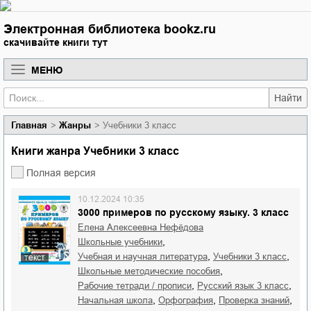
Электронная библиотека bookz.ru
скачивайте книги тут
МЕНЮ
Найти
Главная
Жанры
Учебники 3 класс
Книги жанра Учебники 3 класс
Полная версия
10.12.2024 10:35
3000 примеров по русскому языку. 3 класс
Елена Алексеевна Нефёдова
,
школьные учебники
,
,
учебная и научная литература
учебники 3 класс
текст
,
школьные методические пособия
,
,
рабочие тетради / прописи
русский язык 3 класс
,
,
,
начальная школа
орфография
проверка знаний