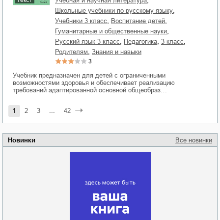
,
учебная и научная литература
,
школьные учебники по русскому языку
,
,
учебники 3 класс
воспитание детей
,
гуманитарные и общественные науки
,
,
,
русский язык 3 класс
педагогика
3 класс
,
родителям
знания и навыки
3
Учебник предназначен для детей с ограниченными
возможностями здоровья и обеспечивает реализацию
требований адаптированной основной общеобраз…
1
2
3
...
42
Новинки
Все новинки
Забытая земля
Новоросии: о
Руки моей не