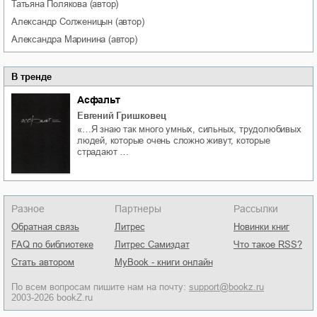
Татьяна
Полякова
(автор)
Александр
Солженицын
(автор)
Александра
Маринина
(автор)
В тренде
Асфальт
Евгений Гришковец
«…Я знаю так много умных, сильных, трудолюбивых
людей, которые очень сложно живут, которые
страдают …
Разное
Партнеры
Рассылки
Обратная связь
Литрес
Новинки книг
FAQ по библиотеке
Литрес Самиздат
Что такое RSS?
Стать автором
MyBook - книги онлайн
По всем вопросам пишите нам на почту:
support@bookz.ru
2003-2026 bookZ.ru