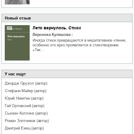
Новый отзыв
Лето вернулось. Стихи
Вероника Кулешова
:
Иногда стихи превращаются в медитативное чтение,
особенно это ярко проявляется в стихотворении
«Тих…
У нас ищут
Джордж
Оруэлл
(автор)
Стефани
Майер
(автор)
Юрий
Никитин
(автор)
Гай
Орловский
(автор)
Сьюзен
Коллинз
(автор)
Роман
Злотников
(автор)
Дмитрий
Емец
(автор)