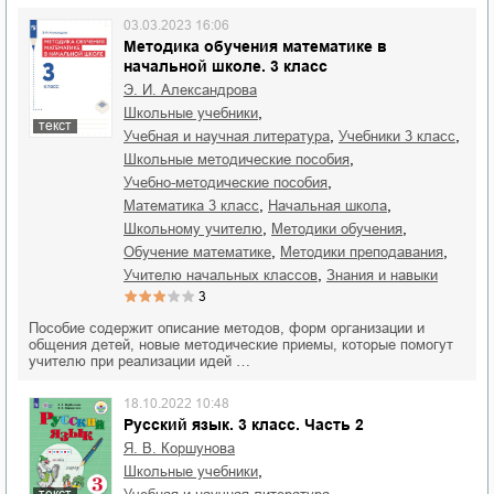
03.03.2023 16:06
Методика обучения математике в
начальной школе. 3 класс
Э. И. Александрова
,
школьные учебники
текст
,
,
учебная и научная литература
учебники 3 класс
,
школьные методические пособия
,
учебно-методические пособия
,
,
математика 3 класс
начальная школа
,
,
школьному учителю
методики обучения
,
,
обучение математике
методики преподавания
,
учителю начальных классов
знания и навыки
3
Пособие содержит описание методов, форм организации и
общения детей, новые методические приемы, которые помогут
учителю при реализации идей …
18.10.2022 10:48
Русский язык. 3 класс. Часть 2
Я. В. Коршунова
,
школьные учебники
текст