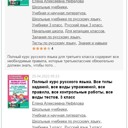
Елена Алексеевна Нефёдова
текст
,
школьные учебники
,
учебная и научная литература
,
школьные учебники по русскому языку
,
,
учебники 3 класс
русский язык 3 класс
,
,
начальная школа
для младших классов
,
задания по русскому языку
,
тесты по русскому языку
знания и навыки
4
Полный курс русского языка для третьего класса содержит все
необходимые правила, которые третьеклассник обязательно
должен знать, чтобы пото…
25.04.2022 05:23
Полный курс русского языка. Все типы
заданий, все виды упражнений, все
правила, все контрольные работы, все
виды тестов. 3 класс
Елена Алексеевна Нефёдова
текст
,
школьные учебники
,
учебная и научная литература
,
школьные учебники по русскому языку
,
,
учебники 3 класс
русский язык 3 класс