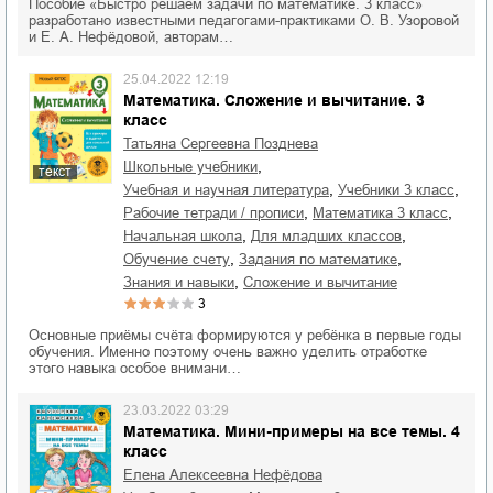
Пособие «Быстро решаем задачи по математике. 3 класс»
разработано известными педагогами-практиками О. В. Узоровой
и Е. А. Нефёдовой, авторам…
25.04.2022 12:19
Математика. Сложение и вычитание. 3
класс
Татьяна Сергеевна Позднева
,
школьные учебники
текст
,
,
учебная и научная литература
учебники 3 класс
,
,
рабочие тетради / прописи
математика 3 класс
,
,
начальная школа
для младших классов
,
,
обучение счету
задания по математике
,
знания и навыки
сложение и вычитание
3
Основные приёмы счёта формируются у ребёнка в первые годы
обучения. Именно поэтому очень важно уделить отработке
этого навыка особое внимани…
23.03.2022 03:29
Математика. Мини-примеры на все темы. 4
класс
Елена Алексеевна Нефёдова