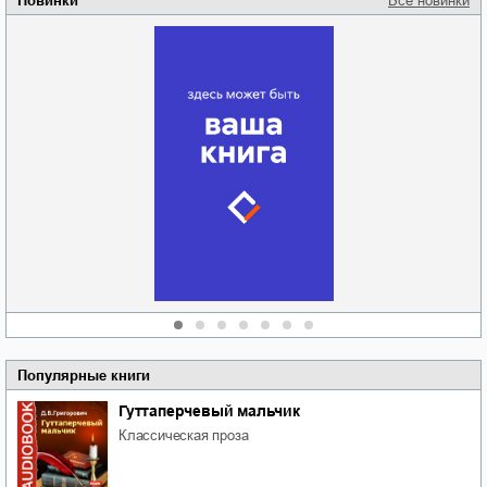
Новинки
Все новинки
Забытая земля
Новоросии: о
Руки моей не
судьбе
отпускай
Кировоградской
области
атьяна Александровна
Алюшина
Сергей Николаевич
Сидоренко
Популярные книги
Гуттаперчевый мальчик
классическая проза