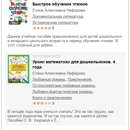
Быстрое обучение чтению
Елена Алексеевна Нефёдова
,
документальная литература
историческая литература
текст
5
Данное учебное пособие предназначено для детей дошкольного
и младшего школьного возраста в период обучения чтению. В
этот сложный для ребёнк…
10.12.2024 10:32
Уроки математики для дошкольников. 4
года
Елена Алексеевна Нефёдова
,
,
любовные романы
приключения
текст
,
остросюжетные любовные романы
,
любовно-фантастические романы
книги о приключениях
3
В четыре года пора учиться считать! Это не так трудно, как
кажется родителям. И не так скучно, как кажется детям.
Пособие О. В. Узоровой и Е…