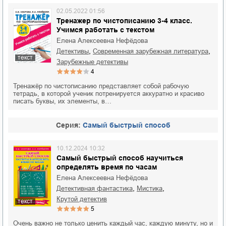
02.05.2022 01:56
Тренажер по чистописанию 3-4 класс.
Учимся работать с текстом
Елена Алексеевна Нефёдова
,
,
детективы
современная зарубежная литература
текст
зарубежные детективы
4
Тренажёр по чистописанию представляет собой рабочую
тетрадь, в которой ученик потренируется аккуратно и красиво
писать буквы, их элементы, в…
Cерия:
Самый быстрый способ
10.12.2024 10:32
Самый быстрый способ научиться
определять время по часам
Елена Алексеевна Нефёдова
,
,
детективная фантастика
мистика
крутой детектив
текст
5
Очень важно не только ценить каждый час, каждую минуту, но и