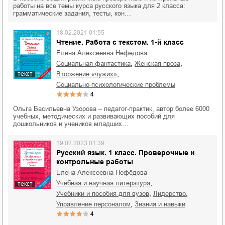
работы на все темы курса русского языка для 2 класса:
грамматические задания, тесты, кон…
18.02.2021 01:55
Чтение. Работа с текстом. 1-й класс
Елена Алексеевна Нефёдова
,
,
социальная фантастика
женская проза
,
текст
вторжение «чужих»
социально-психологические проблемы
4
Ольга Васильевна Узорова – педагог-практик, автор более 6000
учебных, методических и развивающих пособий для
дошкольников и учеников младших…
19.02.2023 01:39
Русский язык. 1 класс. Проверочные и
контрольные работы
Елена Алексеевна Нефёдова
,
учебная и научная литература
текст
,
,
учебники и пособия для вузов
лидерство
,
управление персоналом
знания и навыки
4