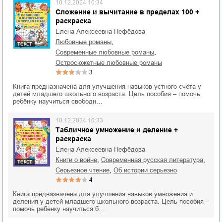
10.12.2024 10:34
Сложение и вычитание в пределах 100 +
раскраска
Елена Алексеевна Нефёдова
,
любовные романы
текст
,
современные любовные романы
остросюжетные любовные романы
3
Книга предназначена для улучшения навыков устного счёта у
детей младшего школьного возраста. Цель пособия – помочь
ребёнку научиться свободн…
10.12.2024 10:33
Табличное умножение и деление +
раскраска
Елена Алексеевна Нефёдова
,
,
книги о войне
современная русская литература
текст
,
серьезное чтение
об истории серьезно
4
Книга предназначена для улучшения навыков умножения и
деления у детей младшего школьного возраста. Цель пособия –
помочь ребёнку научиться б…