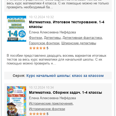
весь курс математики 4 класса. С их помощью можно не только
проверить необходимый ба…
10.12.2024 10:32
Математика. Итоговое тестирование. 1-4
классы
Елена Алексеевна Нефёдова
,
,
,
фэнтези
детективы
детективная фантастика
текст
,
городское фэнтези
шпионские детективы
5
В пособии представлено двадцать восемь вариантов итоговых
тестов за весь курс математики для начальной школы. С их
помощью можно проверить н…
Cерия:
Курс начальной школы: класс за классом
10.12.2024 10:34
Математика. Сборник задач. 1-4 классы
Елена Алексеевна Нефёдова
,
исторические приключения
историческое фэнтези
5
текст