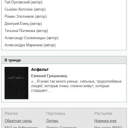
Гай
Орловский
(автор)
Сьюзен
Коллинз
(автор)
Роман
Злотников
(автор)
Дмитрий
Емец
(автор)
Татьяна
Полякова
(автор)
Александр
Солженицын
(автор)
Александра
Маринина
(автор)
В тренде
Асфальт
Евгений Гришковец
«…Я знаю так много умных, сильных, трудолюбивых
людей, которые очень сложно живут, которые
страдают …
Разное
Партнеры
Рассылки
Обратная связь
Литрес
Новинки книг
FAQ по библиотеке
Литрес Самиздат
Что такое RSS?