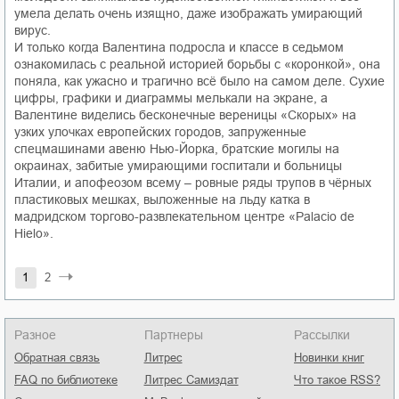
умела делать очень изящно, даже изображать умирающий
вирус.
И только когда Валентина подросла и классе в седьмом
ознакомилась с реальной историей борьбы с «коронкой», она
поняла, как ужасно и трагично всё было на самом деле. Сухие
цифры, графики и диаграммы мелькали на экране, а
Валентине виделись бесконечные вереницы «Скорых» на
узких улочках европейских городов, запруженные
спецмашинами авеню Нью-Йорка, братские могилы на
окраинах, забитые умирающими госпитали и больницы
Италии, и апофеозом всему – ровные ряды трупов в чёрных
пластиковых мешках, выложенные на льду катка в
мадридском торгово-развлекательном центре «Palacio de
Hielo».
1
2
Разное
Партнеры
Рассылки
Обратная связь
Литрес
Новинки книг
FAQ по библиотеке
Литрес Самиздат
Что такое RSS?