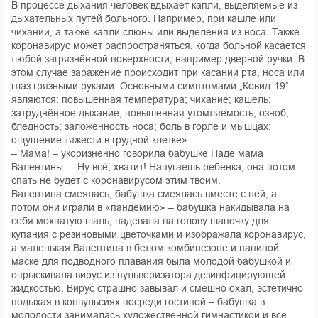
В процессе дыхания человек вдыхает капли, выделяемые из
дыхательных путей больного. Например, при кашле или
чихании, а также капли слюны или выделения из носа. Также
коронавирус может распространяться, когда больной касается
любой загрязнённой поверхности, например дверной ручки. В
этом случае заражение происходит при касании рта, носа или
глаз грязными руками. Основными симптомами „Ковид-19“
являются: повышенная температура; чихание; кашель;
затруднённое дыхание; повышенная утомляемость; озноб;
бледность; заложенность носа; боль в горле и мышцах;
ощущение тяжести в грудной клетке».
– Мама! – укоризненно говорила бабушке Наде мама
Валентины. – Ну всё, хватит! Напугаешь ребенка, она потом
спать не будет с коронавирусом этим твоим.
Валентина смеялась, бабушка смеялась вместе с ней, а
потом они играли в «пандемию» – бабушка накидывала на
себя мохнатую шаль, надевала на голову шапочку для
купания с резиновыми цветочками и изображала коронавирус,
а маленькая Валентина в белом комбинезоне и папиной
маске для подводного плавания была молодой бабушкой и
опрыскивала вирус из пульверизатора дезинфицирующей
жидкостью. Вирус страшно завывал и смешно охал, эстетично
подыхая в конвульсиях посреди гостиной – бабушка в
молодости занималась художественной гимнастикой и всё