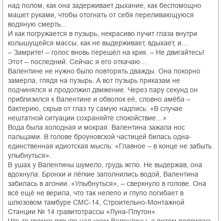
над полом, как она задерживает дыхание, как беспомощно
машет руками, чтобы отогнать от себя переливающуюся
водяную смерть…
И как погружается в пузырь, некрасиво пучит глаза внутри
колышущейся массы, как не выдерживает, вдыхает, и…
– Замрите! – голос вновь перешёл на крик. – Не двигайтесь!
Этот – последний. Сейчас я его откачаю…
Валентине не нужно было повторять дважды. Она покорно
замерла, глядя на пузырь. А вот пузырь приказам не
подчинялся и продолжил движение. Через пару секунд он
приблизился к Валентине и обволок её, словно амёба –
бактерию, скрыв от глаз ту самую надпись: «В случае
нештатной ситуации сохраняйте спокойствие…»
Вода была холодная и мокрая. Валентина зажала нос
пальцами. В голове броуновской частицей билась одна-
единственная идиотская мысль: «Главное – в конце не забыть
улыбнуться».
В ушах у Валентины шумело, грудь жгло. Не выдержав, она
вдохнула. Бронхи и лёгкие заполнились водой, Валентина
забилась в агонии. «Улыбнуться», – сверкнуло в голове. Она
всё ещё не верила, что так нелепо и глупо погибает в
шлюзовом тамбуре СМС-14, Строительно-Монтажной
Станции № 14 гравитотрассы «Луна-Плутон».