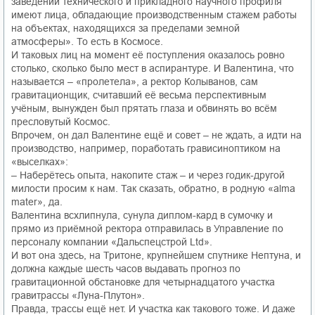
заведений технического и прикладного научного профиля
имеют лица, обладающие производственным стажем работы
на объектах, находящихся за пределами земной
атмосферы». То есть в Космосе.
И таковых лиц на момент её поступления оказалось ровно
столько, сколько было мест в аспирантуре. И Валентина, что
называется – «пролетела», а ректор Колыванов, сам
гравитационщик, считавший её весьма перспективным
учёным, вынужден был прятать глаза и обвинять во всём
пресловутый Космос.
Впрочем, он дал Валентине ещё и совет – не ждать, а идти на
производство, например, поработать грависиноптиком на
«выселках»:
– Наберётесь опыта, накопите стаж – и через годик-другой
милости просим к нам. Так сказать, обратно, в родную «alma
mater», да.
Валентина всхлипнула, сунула диплом-кард в сумочку и
прямо из приёмной ректора отправилась в Управление по
персоналу компании «Дальспецстрой Ltd».
И вот она здесь, на Тритоне, крупнейшем спутнике Нептуна, и
должна каждые шесть часов выдавать прогноз по
гравитационной обстановке для четырнадцатого участка
гравитрассы «Луна-Плутон».
Правда, трассы ещё нет. И участка как такового тоже. И даже