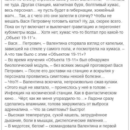
не туда. Другая станция, магнитная буря, болтливый хумас,
весь персонал… ну пусть будет в гибернации, хоккейный
матч… Так, а с чего это они залегли в спячку? Чтобы не
мешать Вася Петровичу готовить каток? Ну, да, скорее всего.
Пока он тут включает и выключает гравитацию и перегоняет
кубометры воды… Хотя нет, хумас что-то болтал про какой-то
„Объект 19-11“».
– Вася… Петрович, – Валентина оторвала взгляд от капельки,
зависшей на стекле у самого пола, и посмотрела на хумаса. –
А что там было с этим «Объектом 19-11»?
– Во время изучения «Объекта 19-11» был обнаружен
биологический модуль, – без всяких эмоций проговорил Вася
Петрович. – После его доставки на станцию и вскрытия у
персонала проявились симптомы некоей болезни…
– Что?! – Валентина вскочила, непроизвольно сжав кулаки.
«Этого ещё не хватало, – пронеслось у неё в голове. –
Инфекция на космической станции. Как в фантастическом
кино… Чёрт, как же меня угораздило-то…» Ладони сразу
сделались влажными, голова закружилась от выброса
адреналина. – Что за симптомы? Быстро!
– Высокая температура, сухой кашель, затруднённое
дыхание, боли в мышцах, диспепсические явления…
– В медотсек, бегом! – скомандовала Валентина и первой