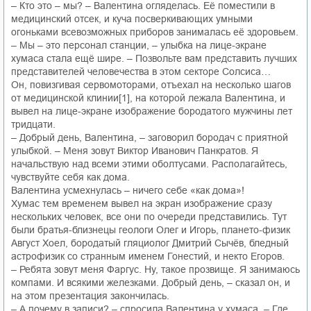
– Кто это – мы? – Валентина огляделась. Её поместили в
медицинский отсек, и куча посверкивающих умными
огоньками всевозможных приборов занималась её здоровьем.
– Мы – это персонал станции, – улыбка на лице-экране
хумаса стала ещё шире. – Позвольте вам представить лучших
представителей человечества в этом секторе Солсиса…
Он, повизгивая сервомоторами, отъехал на несколько шагов
от медицинской клинии[1], на которой лежала Валентина, и
вывел на лице-экране изображение бородатого мужчины лет
тридцати.
– Добрый день, Валентина, – заговорил бородач с приятной
улыбкой. – Меня зовут Виктор Иванович Панкратов. Я
начальствую над всеми этими оболтусами. Располагайтесь,
чувствуйте себя как дома.
Валентина усмехнулась – ничего себе «как дома»!
Хумас тем временем вывел на экран изображение сразу
нескольких человек, все они по очереди представились. Тут
были братья-близнецы геологи Олег и Игорь, плането-физик
Август Хоел, бородатый гляциолог Дмитрий Сычёв, бледный
астрофизик со странным именем Гонестий, и некто Егоров.
– Ребята зовут меня Фаргус. Ну, такое прозвище. Я занимаюсь
компами. И всякими железками. Добрый день, – сказал он, и
на этом презентация закончилась.
– А почему в записи? – спросила Валентина у хумаса. – Где