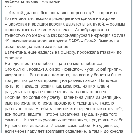
выбежала из кают-компании.
* * *
– И какой диагноз был поставлен персоналу? – спросила
Валентина, отслеживая разноцветные кривые на экране.
– Вирусная инфекция верхних дыхательных путей, – ровным
голосом ответил исин медотсека. – Атрибутирована с
точностью до 99,999 % как коронавирусная инфекция COVID-
19, вызываемая коронавирусом SARS – CoV-2. Вывожу на
экран официальное заключение.
Валентина, ещё надеясь на ошибку, пробежала глазами по
строчкам.
Нет, диагност не ошибся – да и не мог ошибиться.
Это был он. Ковид-19, он же «ковидло», «уханьский грипп»,
«коронка» – Валентина помнила, что всего у болезни было
три десятка разных прозвищ на разных языках. Пятьдесят
пять лет назад он возник, как казалось, из ниоткуда и
разделил историю человечества на «до» и «после».
Вообще, по большому счёту, Валентина ушла из медицины
именно из-за него, из-за проклятого «ковидла». Тяжело
работать, когда у тебя за спиной все перешёптываются: «О,
вон пошла, видите – это же Касаткина. Ну да, внучка того
самого… И тоже вирусолог-инфекционист, представьте себе.
Ну, конечно, династия. И связи, само собой. Не удивлюсь,
если через пару лет возглавит отделение, а там и до кресла