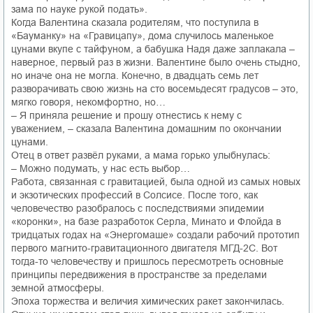
зама по науке рукой подать».
Когда Валентина сказала родителям, что поступила в
«Бауманку» на «Гравицапу», дома случилось маленькое
цунами вкупе с тайфуном, а бабушка Надя даже заплакала –
наверное, первый раз в жизни. Валентине было очень стыдно,
но иначе она не могла. Конечно, в двадцать семь лет
разворачивать свою жизнь на сто восемьдесят градусов – это,
мягко говоря, некомфортно, но…
– Я приняла решение и прошу отнестись к нему с
уважением, – сказала Валентина домашним по окончании
цунами.
Отец в ответ развёл руками, а мама горько улыбнулась:
– Можно подумать, у нас есть выбор…
Работа, связанная с гравитацией, была одной из самых новых
и экзотических профессий в Солсисе. После того, как
человечество разобралось с последствиями эпидемии
«коронки», на базе разработок Серла, Минато и Флойда в
тридцатых годах на «Энергомаше» создали рабочий прототип
первого магнито-гравитационного двигателя МГД-2С. Вот
тогда-то человечеству и пришлось пересмотреть основные
принципы передвижения в пространстве за пределами
земной атмосферы.
Эпоха торжества и величия химических ракет закончилась.