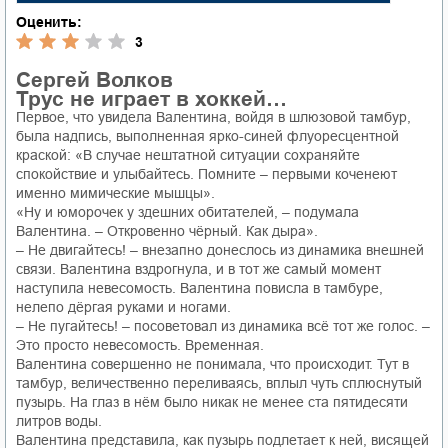
Оценить:
3
Сергей Волков
Трус не играет в хоккей…
Первое, что увидела Валентина, войдя в шлюзовой тамбур,
была надпись, выполненная ярко-синей флуоресцентной
краской: «В случае нештатной ситуации сохраняйте
спокойствие и улыбайтесь. Помните – первыми коченеют
именно мимические мышцы».
«Ну и юморочек у здешних обитателей, – подумала
Валентина. – Откровенно чёрный. Как дыра».
– Не двигайтесь! – внезапно донеслось из динамика внешней
связи. Валентина вздрогнула, и в тот же самый момент
наступила невесомость. Валентина повисла в тамбуре,
нелепо дёргая руками и ногами.
– Не пугайтесь! – посоветовал из динамика всё тот же голос. –
Это просто невесомость. Временная.
Валентина совершенно не понимала, что происходит. Тут в
тамбур, величественно переливаясь, вплыл чуть сплюснутый
пузырь. На глаз в нём было никак не менее ста пятидесяти
литров воды.
Валентина представила, как пузырь подлетает к ней, висящей