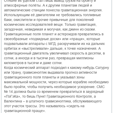
Отныне их уделом стал лишь вывод грузов на орбиту и
атмосферные полёты. А к другим планетам людей и
автоматические станции понесла гравитационная энергия.
Использующим её двигателям не требовались топливные
баки, окислители и прочие привычные для поколений
космических исследователей вещи. Только гравитация,
загадочная, невидимая и могучая, как джинн из сказки.
Гравитационные поля планет и астероидов превратились в
своеобразные «подкидные доски» или «пращи», которые
подхватывали аппараты с МГД, раскручивали их на дальних
орбитах и «выстреливали» дальше, к точке назначения. А
гравитационный двигатель увеличивал скорость в десятки, в
сотни, а иногда и в тысячи раз, превращая миллионы
километров в тысячи и даже сотни.
Когда космический аппарат подходил к какому-нибудь Сатурну
или Урану, грависиноптик выдавала прогноз активности
гравитационного поля планеты и указывал зоны
максимальной мощности, через которые кораблю необходимо
было пройти, чтобы получить необходимое ускорение. СМС
№ 14 должна была со временем превратиться в заурядный
«ПэГэКа», то бишь Пункт Гравитационного Контроля, а
Валентина – в штатного грависиноптика, обслуживающего
этот участок трассы. Это называлось «сидеть на
гравитационной праще».