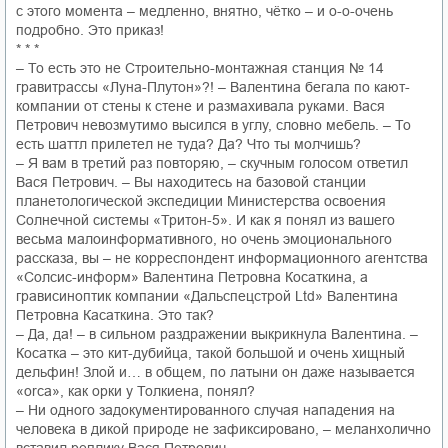
с этого момента – медленно, внятно, чётко – и о-о-очень
подробно. Это приказ!
* * *
– То есть это не Строительно-монтажная станция № 14
гравитрассы «Луна-Плутон»?! – Валентина бегала по кают-
компании от стены к стене и размахивала руками. Вася
Петрович невозмутимо высился в углу, словно мебель. – То
есть шаттл прилетел не туда? Да? Что ты молчишь?
– Я вам в третий раз повторяю, – скучным голосом ответил
Вася Петрович. – Вы находитесь на базовой станции
планетологической экспедиции Министерства освоения
Солнечной системы «Тритон-5». И как я понял из вашего
весьма малоинформативного, но очень эмоционального
рассказа, вы – не корреспондент информационного агентства
«Солсис-информ» Валентина Петровна Косаткина, а
грависиноптик компании «Дальспецстрой Ltd» Валентина
Петровна Касаткина. Это так?
– Да, да! – в сильном раздражении выкрикнула Валентина. –
Косатка – это кит-дубийца, такой большой и очень хищный
дельфин! Злой и… в общем, по латыни он даже называется
«orca», как орки у Толкиена, понял?
– Ни одного задокументированного случая нападения на
человека в дикой природе не зафиксировано, – меланхолично