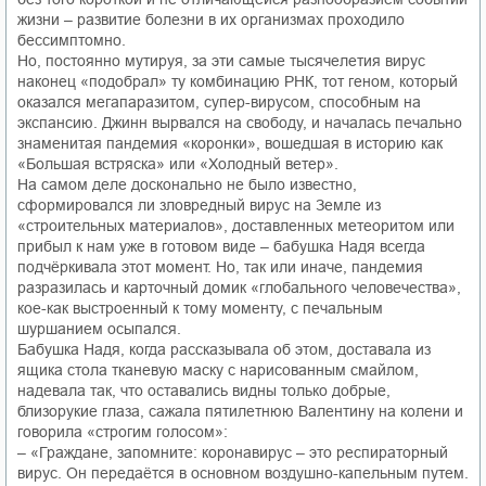
жизни – развитие болезни в их организмах проходило
бессимптомно.
Но, постоянно мутируя, за эти самые тысячелетия вирус
наконец «подобрал» ту комбинацию РНК, тот геном, который
оказался мегапаразитом, супер-вирусом, способным на
экспансию. Джинн вырвался на свободу, и началась печально
знаменитая пандемия «коронки», вошедшая в историю как
«Большая встряска» или «Холодный ветер».
На самом деле досконально не было известно,
сформировался ли зловредный вирус на Земле из
«строительных материалов», доставленных метеоритом или
прибыл к нам уже в готовом виде – бабушка Надя всегда
подчёркивала этот момент. Но, так или иначе, пандемия
разразилась и карточный домик «глобального человечества»,
кое-как выстроенный к тому моменту, с печальным
шуршанием осыпался.
Бабушка Надя, когда рассказывала об этом, доставала из
ящика стола тканевую маску с нарисованным смайлом,
надевала так, что оставались видны только добрые,
близорукие глаза, сажала пятилетнюю Валентину на колени и
говорила «строгим голосом»:
– «Граждане, запомните: коронавирус – это респираторный
вирус. Он передаётся в основном воздушно-капельным путем.