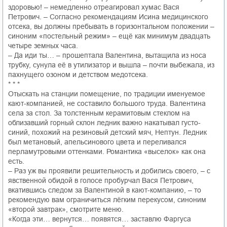
здоровью! – немедленно отреагировал хумас Вася
Петрович. – Согласно рекомендациям Исина медицинского
отсека, вы должны пребывать в горизонтальном положении –
синоним «постельный режим» – ещё как минимум двадцать
четыре земных часа.
– Да иди ты… – прошептала Валентина, вытащила из носа
трубку, сунула её в утилизатор и вышла – почти выбежала, из
пахнущего озоном и детством медотсека.
* * *
Отыскать на станции помещение, по традиции именуемое
кают-компанией, не составило большого труда. Валентина
села за стол. За толстенным керамитовым стеклом на
облизавший горный склон ледник важно накатывал густо-
синий, похожий на резиновый детский мяч, Нептун. Ледник
был метановый, апельсинового цвета и переливался
перламутровыми оттенками. Романтика «выселок» как она
есть.
– Раз уж вы проявили решительность и добились своего, – с
явственной обидой в голосе пробурчал Вася Петрович,
вкатившись следом за Валентиной в кают-компанию, – то
рекомендую вам ограничиться лёгким перекусом, синоним
«второй завтрак», смотрите меню.
«Когда эти… вернутся… появятся… заставлю Фаргуса