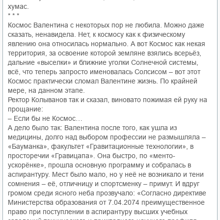
хумас.
* * *
Космос Валентина с некоторых пор не любила. Можно даже
сказать, ненавидела. Нет, к космосу как к физическому
явлению она относилась нормально. А вот Космос как некая
территория, за освоение которой земляне взялись всерьёз,
дальние «выселки» и ближние уголки Солнечной системы,
всё, что теперь запросто именовалась Солсисом – вот этот
Космос практически сломал Валентине жизнь. По крайней
мере, на данном этапе.
Ректор Колыванов так и сказал, виновато пожимая ей руку на
прощание:
– Если бы не Космос…
А дело было так: Валентина после того, как ушла из
медицины, долго над выбором профессии не размышляла –
«Бауманка», факультет «Гравитационные технологии», в
просторечии «Гравицапа». Она быстро, по «менто-
ускорёнке», прошла основную программу и собралась в
аспирантуру. Мест было мало, но у неё не возникало и тени
сомнения – её, отличницу и спортсменку – примут. И вдруг
громом среди ясного неба прозвучало: «Согласно директиве
Министерства образования от 7.04.2074 преимущественное
право при поступлении в аспирантуру высших учебных