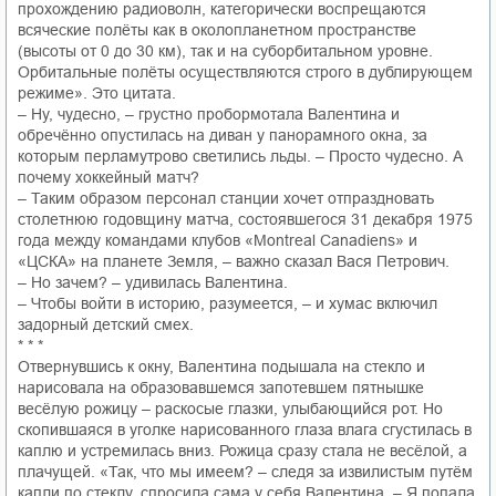
прохождению радиоволн, категорически воспрещаются
всяческие полёты как в околопланетном пространстве
(высоты от 0 до 30 км), так и на суборбитальном уровне.
Орбитальные полёты осуществляются строго в дублирующем
режиме». Это цитата.
– Ну, чудесно, – грустно пробормотала Валентина и
обречённо опустилась на диван у панорамного окна, за
которым перламутрово светились льды. – Просто чудесно. А
почему хоккейный матч?
– Таким образом персонал станции хочет отпраздновать
столетнюю годовщину матча, состоявшегося 31 декабря 1975
года между командами клубов «Montreal Canadiens» и
«ЦСКА» на планете Земля, – важно сказал Вася Петрович.
– Но зачем? – удивилась Валентина.
– Чтобы войти в историю, разумеется, – и хумас включил
задорный детский смех.
* * *
Отвернувшись к окну, Валентина подышала на стекло и
нарисовала на образовавшемся запотевшем пятнышке
весёлую рожицу – раскосые глазки, улыбающийся рот. Но
скопившаяся в уголке нарисованного глаза влага сгустилась в
каплю и устремилась вниз. Рожица сразу стала не весёлой, а
плачущей. «Так, что мы имеем? – следя за извилистым путём
капли по стеклу, спросила сама у себя Валентина. – Я попала