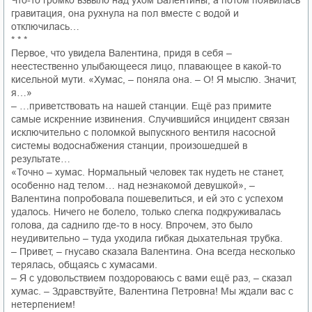
Что-то громко взвыло над ухом Валентины, а потом появилась
гравитация, она рухнула на пол вместе с водой и
отключилась…
* * *
Первое, что увидела Валентина, придя в себя –
неестественно улыбающееся лицо, плавающее в какой-то
кисельной мути. «Хумас, – поняла она. – О! Я мыслю. Значит,
я…»
– …приветствовать на нашей станции. Ещё раз примите
самые искренние извинения. Случившийся инцидент связан
исключительно с поломкой выпускного вентиля насосной
системы водоснабжения станции, произошедшей в
результате…
«Точно – хумас. Нормальный человек так нудеть не станет,
особенно над телом… над незнакомой девушкой», –
Валентина попробовала пошевелиться, и ей это с успехом
удалось. Ничего не болело, только слегка подкруживалась
голова, да саднило где-то в носу. Впрочем, это было
неудивительно – туда уходила гибкая дыхательная трубка.
– Привет, – гнусаво сказала Валентина. Она всегда несколько
терялась, общаясь с хумасами.
– Я с удовольствием поздороваюсь с вами ещё раз, – сказал
хумас. – Здравствуйте, Валентина Петровна! Мы ждали вас с
нетерпением!