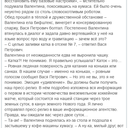
восстановить ему базовые настройки», – мстительно
подумала Валентина, покосившись на хумаса. Ей было очень
неуютно рядом со столь словоохотливым роботом.
Обед прошёл в тёплой и дружественной обстановке –
Валентина ела бифштекс, винегрет и консервированную
спаржу, Вася Петрович болтал. Постепенно Валентина
втянулась в диалог и задала давно вертевшийся у неё на
языке вопрос про воду и гравитацию – зачем всё это?
– С целью заливки катка в отсеке № 7, – ответил Вася
Петрович.
Валентина от неожиданности едва не выронила чашку.
– Катка?! Не понимаю. Я правильно услышала? Каток – это…
– Ровная ледяная поверхность для катания на коньках или
санках. В нашем случае – именно на коньках, – ровным
голосом сообщил Вася Петрович. – Но это не вы, это я не
понимаю. Эмоция «удивление». Вы должны были получить
наш пресс-релиз. В нём подробно изложена вся информация
о первом в истории человечества внеземельном хоккейном
матче, который состоится на нашей станции через трое
земных суток, в канун земного Нового года. Я лично
отправлял пресс-релиз в ваше информационное агентство.
Правда, мы ожидали вас через двое суток…
– Та-ак! – Валентина поднялась из-за стола и подошла к
застывшему у кофе-машины хумасу. – А ну-ка, милый друг, вот