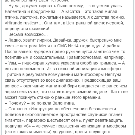
вставил реплику Вася Петрович.
– Ну да, документировать было некому, – зло усмехнулась
Валентина и продолжила: – А касатка – это такая милая
птичка, ласточка, по-латыни называется, я с детства помню,
«Hirundo rustica»… Они там, в Центральной диспетчерской,
перепутали фамилии!
– Весьма возможно…
– Ладно, хватит лирики. Давай-ка, дружок, быстренько мне
связь с центром. Меня на СМС № 14 люди ждут. И работа.
После вашего дурдома прямо руки чешутся заняться чем-то
позитивным и созидательным. Гравипрогнозами, например.
– Увы, – лицо-экран хумаса украсила скорбная гримаса. – А
вот это невозможно. Из-за сильной ионизации атмосферы
Тритона в результате возмущений магнитосферы Нептуна
связь отсутствует во всех диапазонах. Предвосхищая ваш
вопрос – окончание магнитной бури ожидается не ранее чем
через семь суток, что соответствует земной неделе. Шаттл не
может покинуть станцию раньше этого времени.
– Почему? – не поняла Валентина.
– Согласно «Инструкции по обеспечению безопасности
полётов в околопланетном пространстве спутников планет-
гигантов», параграф шестьдесят семь, пункт девятнадцать,
подпункт «б» – «в случае повышения ионизации атмосферы
(если таковая имеется) до уровня, препятствующего