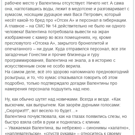
рабочее место у Валентины отсутствует. Ничего нет. А сама
она, наглотавшись воды, лежит в медотсеке и разговаривает с
хумасом, носящим дурацкое имя Вася Петрович, который
несёт какой-то бред про «Отсек А» и персонал в гибернации.
А главное – на СМС № 14 действительно не было ни одного
человека! Валентина потребовала вывести на экран
изображение с камер во всех помещениях, ну, кроме
пресловутого «Отсека А», закрытого бронеплитой и
опечатанного – ни души. Куда отправился персонал, все эти
загадочные Гонестии и прочие близнецы и гуру
программирования, Валентина не знала, а в историю с
искусственным сном не особо верила.
На самом деле, всё это здорово напоминало предновогодний
розыгрыш, и то, что хумас отказывался говорить об этом
подробно, только подтверждало догадки Валентины про
намерения персонала подшутить над нею.
Ну, как обычно шутят над новичками. Всегда и везде. «Как
выскочим, как выпрыгнем. Как заорём дурными голосами:
„Сюрприз!!!“, вот весело-то будет…»
Валентина почувствовала, как на глазах появились слезы, но
быстро взяла себя в руки и поднялась с клинии.
– Уважаемая Валентина, вы небрежно – синонимы «халатно»,
«наплевательски», «спустя рукава» – относитесь к своему