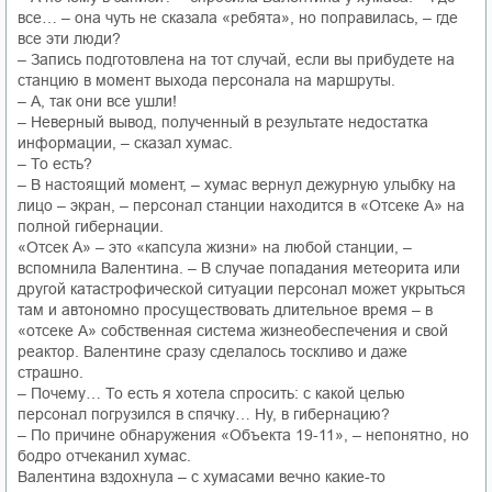
все… – она чуть не сказала «ребята», но поправилась, – где
все эти люди?
– Запись подготовлена на тот случай, если вы прибудете на
станцию в момент выхода персонала на маршруты.
– А, так они все ушли!
– Неверный вывод, полученный в результате недостатка
информации, – сказал хумас.
– То есть?
– В настоящий момент, – хумас вернул дежурную улыбку на
лицо – экран, – персонал станции находится в «Отсеке А» на
полной гибернации.
«Отсек А» – это «капсула жизни» на любой станции, –
вспомнила Валентина. – В случае попадания метеорита или
другой катастрофической ситуации персонал может укрыться
там и автономно просуществовать длительное время – в
«отсеке А» собственная система жизнеобеспечения и свой
реактор. Валентине сразу сделалось тоскливо и даже
страшно.
– Почему… То есть я хотела спросить: с какой целью
персонал погрузился в спячку… Ну, в гибернацию?
– По причине обнаружения «Объекта 19-11», – непонятно, но
бодро отчеканил хумас.
Валентина вздохнула – с хумасами вечно какие-то