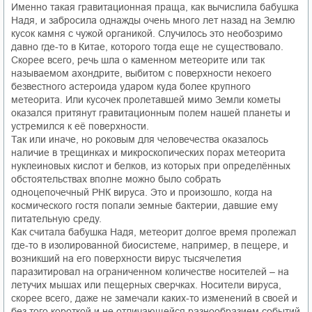
Именно такая гравитационная праща, как вычислила бабушка
Надя, и забросила однажды очень много лет назад на Землю
кусок камня с чужой органикой. Случилось это необозримо
давно где-то в Китае, которого тогда еще не существовало.
Скорее всего, речь шла о каменном метеорите или так
называемом ахондрите, выбитом с поверхности некоего
безвестного астероида ударом куда более крупного
метеорита. Или кусочек пролетавшей мимо Земли кометы
оказался притянут гравитационным полем нашей планеты и
устремился к её поверхности.
Так или иначе, но роковым для человечества оказалось
наличие в трещинках и микроскопических порах метеорита
нуклеиновых кислот и белков, из которых при определённых
обстоятельствах вполне можно было собрать
одноцепочечный РНК вируса. Это и произошло, когда на
космического гостя попали земные бактерии, давшие ему
питательную среду.
Как считала бабушка Надя, метеорит долгое время пролежал
где-то в изолированной биосистеме, например, в пещере, и
возникший на его поверхности вирус тысячелетия
паразитировал на ограниченном количестве носителей – на
летучих мышах или пещерных сверчках. Носители вируса,
скорее всего, даже не замечали каких-то изменений в своей и
без того короткой и не отличающейся разнообразием событий