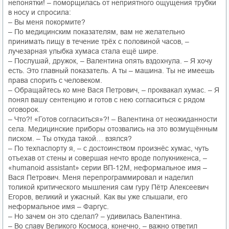
непонятки! – поморщилась от неприятного ощущения трубки
в носу и спросила:
– Вы меня покормите?
– По медицинским показателям, вам не желательно
принимать пищу в течение трёх с половиной часов, –
лучезарная улыбка хумаса стала ещё шире.
– Послушай, дружок, – Валентина опять вздохнула. – Я хочу
есть. Это главный показатель. А ты – машина. Ты не имеешь
права спорить с человеком.
– Обращайтесь ко мне Вася Петрович, – проквакал хумас. – Я
понял вашу сентенцию и готов с нею согласиться с рядом
оговорок.
– Что?! «Готов согласиться»?! – Валентина от неожиданности
села. Медицинские приборы отозвались на это возмущённым
писком. – Ты откуда такой… взялся?
– По техпаспорту я, – с достоинством произнёс хумас, чуть
отъехав от стены и совершая нечто вроде полукникенса, –
«humanoid assistant» серии ВП-12М, неформальное имя –
Вася Петрович. Меня перепрограммировал и наделил
толикой критического мышления сам гуру Пётр Алексеевич
Егоров, великий и ужасный. Как вы уже слышали, его
неформальное имя – Фаргус.
– Но зачем он это сделал? – удивилась Валентина.
– Во славу Великого Космоса, конечно, – важно ответил