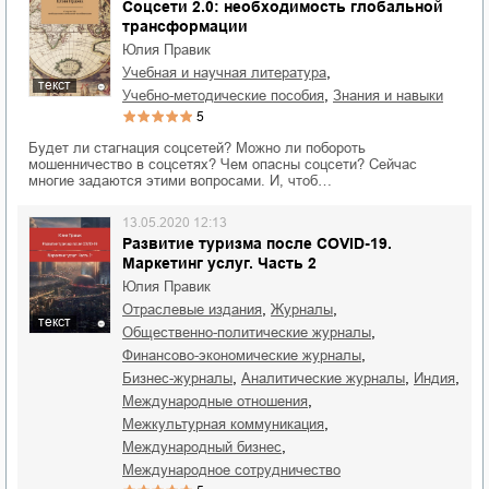
Соцсети 2.0: необходимость глобальной
трансформации
Юлия Правик
,
учебная и научная литература
текст
,
учебно-методические пособия
знания и навыки
5
Будет ли стагнация соцсетей? Можно ли побороть
мошенничество в соцсетях? Чем опасны соцсети? Сейчас
многие задаются этими вопросами. И, чтоб…
13.05.2020 12:13
Развитие туризма после COVID-19.
Маркетинг услуг. Часть 2
Юлия Правик
,
,
отраслевые издания
журналы
текст
,
общественно-политические журналы
,
финансово-экономические журналы
,
,
,
бизнес-журналы
аналитические журналы
Индия
,
международные отношения
,
межкультурная коммуникация
,
международный бизнес
международное сотрудничество