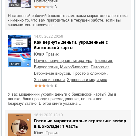
политология
текст
3
Настольный рабочий блокнот с заметками маркетолога-практика
- именно то, что вам пригодиться в текущей работе, если вы
занимаетесь классичес…
14.05.2022 20:58
Как вернуть деньги, украденные с
банковской карты
Юлия Правик
,
,
научно-популярная литература
биология
текст
,
,
,
вирусология
микробиология
патогенез
,
,
вторжение вирусов
просто о сложном
,
знания и навыки
здоровье и медицина
3
У вас мошенники украли деньги с банковской карты? Вы в
панике, банк проводит расследование, но пока все
безрезультатно. В этой книге указана…
16.11.2020 13:10
Готовые маркетинговые стратегии: зефир
в шоколаде! 1 часть
Юлия Правик