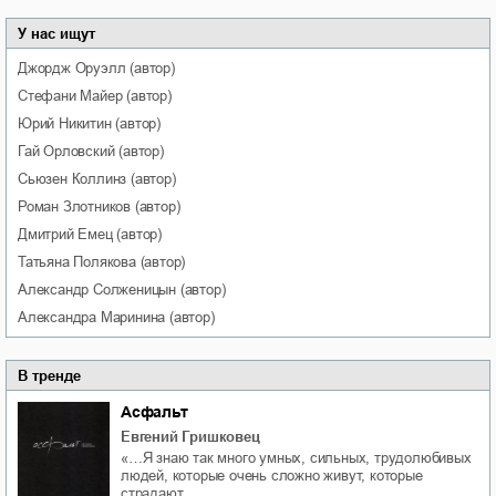
У нас ищут
Джордж
Оруэлл
(автор)
Стефани
Майер
(автор)
Юрий
Никитин
(автор)
Гай
Орловский
(автор)
Сьюзен
Коллинз
(автор)
Роман
Злотников
(автор)
Дмитрий
Емец
(автор)
Татьяна
Полякова
(автор)
Александр
Солженицын
(автор)
Александра
Маринина
(автор)
В тренде
Асфальт
Евгений Гришковец
«…Я знаю так много умных, сильных, трудолюбивых
людей, которые очень сложно живут, которые
страдают …