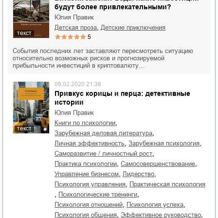
будут более привлекательными?
Юлия Правик
,
детская проза
детские приключения
текст
5
События последних лет заставляют пересмотреть ситуацию
относительно возможных рисков и прогнозируемой
прибыльности инвестиций в криптовалюту…
09.02.2020 21:36
Привкус корицы и перца: детективные
истории
Юлия Правик
,
книги по психологии
текст
,
зарубежная деловая литература
,
,
личная эффективность
зарубежная психология
,
саморазвитие / личностный рост
,
,
практика психологии
самосовершенствование
,
,
управление бизнесом
лидерство
,
психология управления
практическая психология
,
,
психологические тренинги
,
,
психология отношений
психология успеха
,
,
психология общения
эффективное руководство