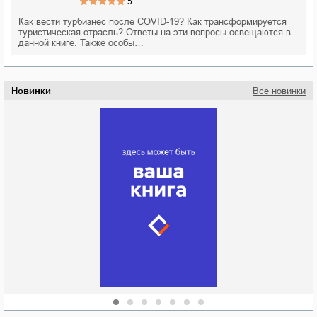
5
Как вести турбизнес после COVID-19? Как трансформируется
туристическая отрасль? Ответы на эти вопросы освещаются в
данной книге. Также особы…
Новинки
Все новинки
Забытая земля
Новоросии: о
Руки моей не
судьбе
отпускай
Кировоградской
области
атьяна Александровна
Алюшина
Сергей Николаевич
Сидоренко