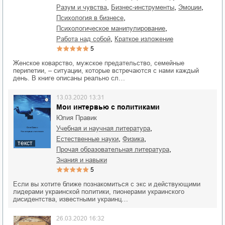
,
,
,
разум и чувства
бизнес-инструменты
эмоции
,
психология в бизнесе
,
психологическое манипулирование
,
работа над собой
краткое изложение
5
Женское коварство, мужское предательство, семейные
перипетии, – ситуации, которые встречаются с нами каждый
день. В книге описаны реально сл…
13.03.2020 13:31
Мои интервью с политиками
Юлия Правик
,
учебная и научная литература
,
,
естественные науки
физика
текст
,
прочая образовательная литература
знания и навыки
5
Если вы хотите ближе познакомиться с экс и действующими
лидерами украинской политики, пионерами украинского
дисидентства, известными украинц…
26.03.2020 16:32