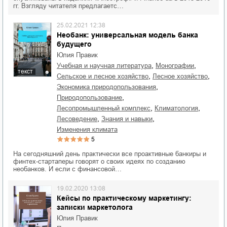
гг. Взгляду читателя предлагаетс…
25.02.2021 12:38
Необанк: универсальная модель банка
будущего
Юлия Правик
,
,
учебная и научная литература
монографии
текст
,
,
сельское и лесное хозяйство
лесное хозяйство
,
экономика природопользования
,
природопользование
,
,
лесопромышленный комплекс
климатология
,
,
лесоведение
знания и навыки
изменения климата
5
На сегодняшний день практически все проактивные банкиры и
финтех-стартаперы говорят о своих идеях по созданию
необанков. И если с финансовой…
19.02.2020 13:08
Кейсы по практическому маркетингу:
записки маркетолога
Юлия Правик