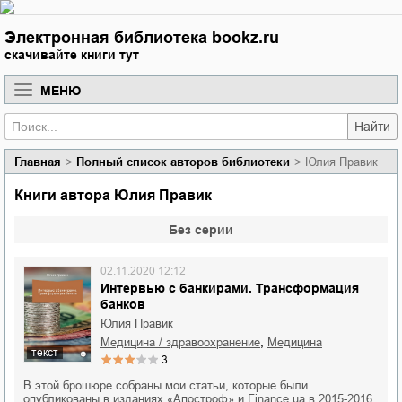
Электронная библиотека bookz.ru
скачивайте книги тут
МЕНЮ
Найти
Главная
Полный список авторов библиотеки
Юлия Правик
Книги автора Юлия Правик
Без серии
02.11.2020 12:12
Интервью с банкирами. Трансформация
банков
Юлия Правик
,
медицина / здравоохранение
медицина
текст
3
В этой брошюре собраны мои статьи, которые были
опубликованы в изданиях «Апостроф» и Finance ua в 2015-2016