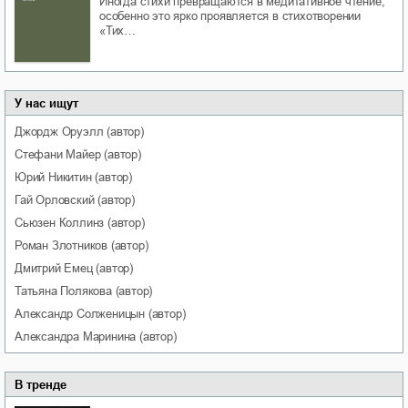
Иногда стихи превращаются в медитативное чтение,
особенно это ярко проявляется в стихотворении
«Тих…
У нас ищут
Джордж
Оруэлл
(автор)
Стефани
Майер
(автор)
Юрий
Никитин
(автор)
Гай
Орловский
(автор)
Сьюзен
Коллинз
(автор)
Роман
Злотников
(автор)
Дмитрий
Емец
(автор)
Татьяна
Полякова
(автор)
Александр
Солженицын
(автор)
Александра
Маринина
(автор)
В тренде