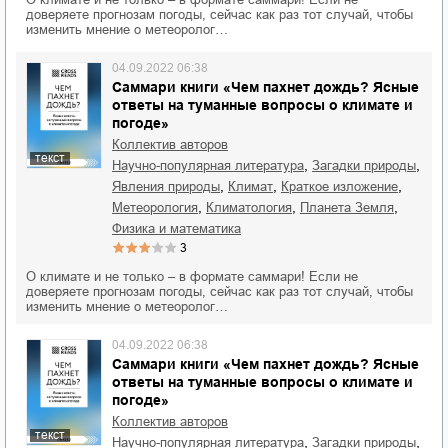
доверяете прогнозам погоды, сейчас как раз тот случай, чтобы
изменить мнение о метеоролог…
04.09.2022 06:38
Саммари книги «Чем пахнет дождь? Ясные
ответы на туманные вопросы о климате и
погоде»
Коллектив авторов
текст
,
,
научно-популярная литература
загадки природы
,
,
,
явления природы
климат
краткое изложение
,
,
,
метеорология
климатология
планета Земля
физика и математика
3
О климате и не только – в формате саммари! Если не
доверяете прогнозам погоды, сейчас как раз тот случай, чтобы
изменить мнение о метеоролог…
04.09.2022 06:38
Саммари книги «Чем пахнет дождь? Ясные
ответы на туманные вопросы о климате и
погоде»
Коллектив авторов
текст
,
,
научно-популярная литература
загадки природы