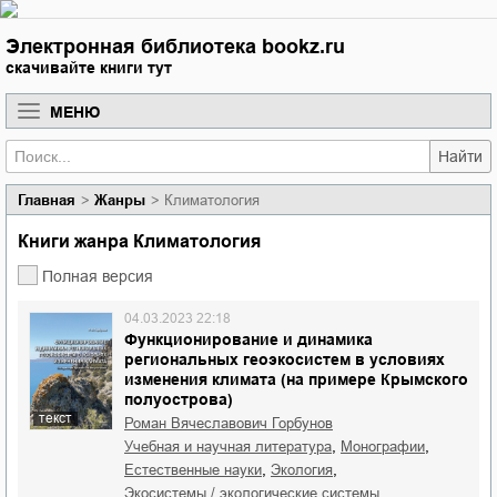
Электронная библиотека bookz.ru
скачивайте книги тут
МЕНЮ
Найти
Главная
Жанры
Климатология
Книги жанра Климатология
Полная версия
04.03.2023 22:18
Функционирование и динамика
региональных геоэкосистем в условиях
изменения климата (на примере Крымского
полуострова)
текст
Роман Вячеславович Горбунов
,
,
учебная и научная литература
монографии
,
,
естественные науки
экология
,
экосистемы / экологические системы