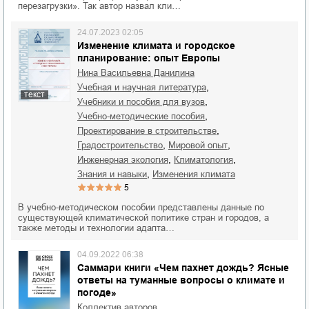
перезагрузки». Так автор назвал кли…
24.07.2023 02:05
Изменение климата и городское
планирование: опыт Европы
Нина Васильевна Данилина
,
учебная и научная литература
текст
,
учебники и пособия для вузов
,
учебно-методические пособия
,
проектирование в строительстве
,
,
градостроительство
мировой опыт
,
,
инженерная экология
климатология
,
знания и навыки
изменения климата
5
В учебно-методическом пособии представлены данные по
существующей климатической политике стран и городов, а
также методы и технологии адапта…
04.09.2022 06:38
Саммари книги «Чем пахнет дождь? Ясные
ответы на туманные вопросы о климате и
погоде»
Коллектив авторов