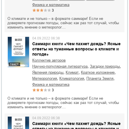
физика и математика
3
О климате и не только – в формате саммари! Если не
доверяете прогнозам погоды, сейчас как раз тот случай, чтобы
изменить мнение о метеоролог…
04.09.2022 06:38
Саммари книги «Чем пахнет дождь? Ясные
ответы на туманные вопросы о климате и
погоде»
Коллектив авторов
текст
,
,
научно-популярная литература
загадки природы
,
,
,
явления природы
климат
краткое изложение
,
,
,
метеорология
климатология
планета Земля
физика и математика
3
О климате и не только – в формате саммари! Если не
доверяете прогнозам погоды, сейчас как раз тот случай, чтобы
изменить мнение о метеоролог…
04.09.2022 06:38
Саммари книги «Чем пахнет дождь? Ясные
ответы на туманные вопросы о климате и