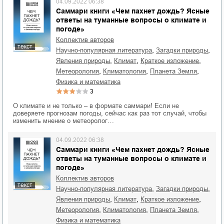
04.09.2022 06:38
Саммари книги «Чем пахнет дождь? Ясные
ответы на туманные вопросы о климате и
погоде»
Коллектив авторов
текст
,
,
научно-популярная литература
загадки природы
,
,
,
явления природы
климат
краткое изложение
,
,
,
метеорология
климатология
планета Земля
физика и математика
3
О климате и не только – в формате саммари! Если не
доверяете прогнозам погоды, сейчас как раз тот случай, чтобы
изменить мнение о метеоролог…
04.09.2022 06:38
Саммари книги «Чем пахнет дождь? Ясные
ответы на туманные вопросы о климате и
погоде»
Коллектив авторов
текст
,
,
научно-популярная литература
загадки природы
,
,
,
явления природы
климат
краткое изложение
,
,
,
метеорология
климатология
планета Земля
физика и математика