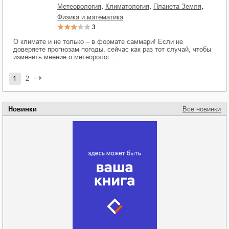
,
,
,
метеорология
климатология
планета Земля
физика и математика
3
О климате и не только – в формате саммари! Если не
доверяете прогнозам погоды, сейчас как раз тот случай, чтобы
изменить мнение о метеоролог…
1
2
Новинки
Все новинки
Забытая земля
Новоросии: о
Руки моей не
судьбе
отпускай
Кировоградской
области
атьяна Александровна
Алюшина
Сергей Николаевич