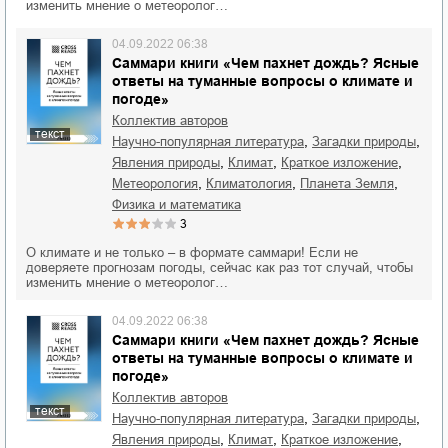
изменить мнение о метеоролог…
04.09.2022 06:38
Саммари книги «Чем пахнет дождь? Ясные
ответы на туманные вопросы о климате и
погоде»
Коллектив авторов
текст
,
,
научно-популярная литература
загадки природы
,
,
,
явления природы
климат
краткое изложение
,
,
,
метеорология
климатология
планета Земля
физика и математика
3
О климате и не только – в формате саммари! Если не
доверяете прогнозам погоды, сейчас как раз тот случай, чтобы
изменить мнение о метеоролог…
04.09.2022 06:38
Саммари книги «Чем пахнет дождь? Ясные
ответы на туманные вопросы о климате и
погоде»
Коллектив авторов
текст
,
,
научно-популярная литература
загадки природы
,
,
,
явления природы
климат
краткое изложение