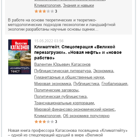
,
климатология
знания и навыки
3
В работе на основе теоретических и теоретико-
методологических подходов гео­экологии и ландшафтной
экологии разработаны научные основы оценки…
15.05.2022 03:56
Климатгейт. Спецоперация «Великой
перезагрузки». «Новая нефть» и «новое
рабство»
Валентин Юрьевич Катасонов
,
,
публицистическая литература
экономика
текст
,
гуманитарные и общественные науки
,
,
,
мировая экономика
публицистика
глобализация
,
политические заговоры
,
политическая публицистика
,
транснациональные корпорации
,
мировой финансово-экономический кризис
,
климатология
об экономике популярно
3
Новая книга профессора Катасонова посвящена «Климатгейту»
– одной из спецопераций идущей в мире «Великой