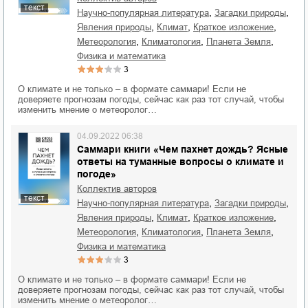
текст
,
,
научно-популярная литература
загадки природы
,
,
,
явления природы
климат
краткое изложение
,
,
,
метеорология
климатология
планета Земля
физика и математика
3
О климате и не только – в формате саммари! Если не
доверяете прогнозам погоды, сейчас как раз тот случай, чтобы
изменить мнение о метеоролог…
04.09.2022 06:38
Саммари книги «Чем пахнет дождь? Ясные
ответы на туманные вопросы о климате и
погоде»
Коллектив авторов
текст
,
,
научно-популярная литература
загадки природы
,
,
,
явления природы
климат
краткое изложение
,
,
,
метеорология
климатология
планета Земля
физика и математика
3
О климате и не только – в формате саммари! Если не
доверяете прогнозам погоды, сейчас как раз тот случай, чтобы
изменить мнение о метеоролог…