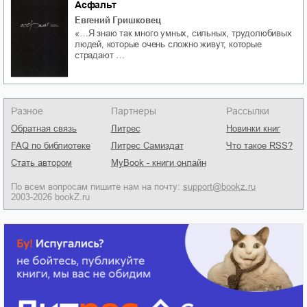
Асфальт
Евгений Гришковец
«…Я знаю так много умных, сильных, трудолюбивых
людей, которые очень сложно живут, которые
страдают …
Разное
Партнеры
Рассылки
Обратная связь
Литрес
Новинки книг
FAQ по библиотеке
Литрес Самиздат
Что такое RSS?
Стать автором
MyBook - книги онлайн
По всем вопросам пишите нам на почту:
support@bookz.ru
2003-2026 bookZ.ru