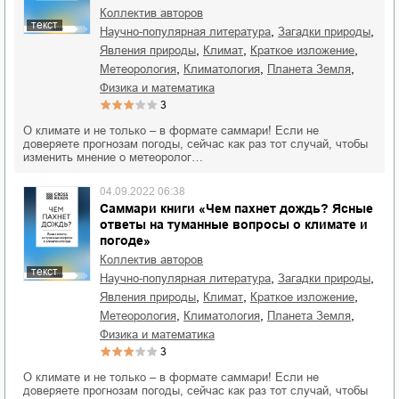
Коллектив авторов
текст
,
,
научно-популярная литература
загадки природы
,
,
,
явления природы
климат
краткое изложение
,
,
,
метеорология
климатология
планета Земля
физика и математика
3
О климате и не только – в формате саммари! Если не
доверяете прогнозам погоды, сейчас как раз тот случай, чтобы
изменить мнение о метеоролог…
04.09.2022 06:38
Саммари книги «Чем пахнет дождь? Ясные
ответы на туманные вопросы о климате и
погоде»
Коллектив авторов
текст
,
,
научно-популярная литература
загадки природы
,
,
,
явления природы
климат
краткое изложение
,
,
,
метеорология
климатология
планета Земля
физика и математика
3
О климате и не только – в формате саммари! Если не
доверяете прогнозам погоды, сейчас как раз тот случай, чтобы