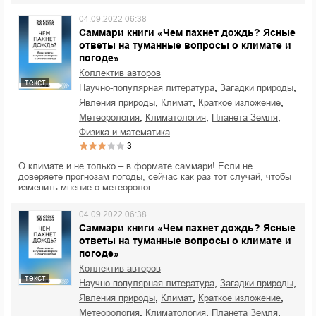
04.09.2022 06:38
Саммари книги «Чем пахнет дождь? Ясные
ответы на туманные вопросы о климате и
погоде»
Коллектив авторов
текст
,
,
научно-популярная литература
загадки природы
,
,
,
явления природы
климат
краткое изложение
,
,
,
метеорология
климатология
планета Земля
физика и математика
3
О климате и не только – в формате саммари! Если не
доверяете прогнозам погоды, сейчас как раз тот случай, чтобы
изменить мнение о метеоролог…
04.09.2022 06:38
Саммари книги «Чем пахнет дождь? Ясные
ответы на туманные вопросы о климате и
погоде»
Коллектив авторов
текст
,
,
научно-популярная литература
загадки природы
,
,
,
явления природы
климат
краткое изложение
,
,
,
метеорология
климатология
планета Земля