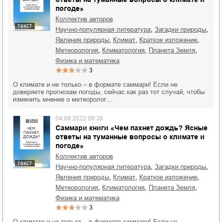
погоде»
Коллектив авторов
текст
,
,
научно-популярная литература
загадки природы
,
,
,
явления природы
климат
краткое изложение
,
,
,
метеорология
климатология
планета Земля
физика и математика
3
О климате и не только – в формате саммари! Если не
доверяете прогнозам погоды, сейчас как раз тот случай, чтобы
изменить мнение о метеоролог…
04.09.2022 06:38
Саммари книги «Чем пахнет дождь? Ясные
ответы на туманные вопросы о климате и
погоде»
Коллектив авторов
текст
,
,
научно-популярная литература
загадки природы
,
,
,
явления природы
климат
краткое изложение
,
,
,
метеорология
климатология
планета Земля
физика и математика
3
О климате и не только – в формате саммари! Если не