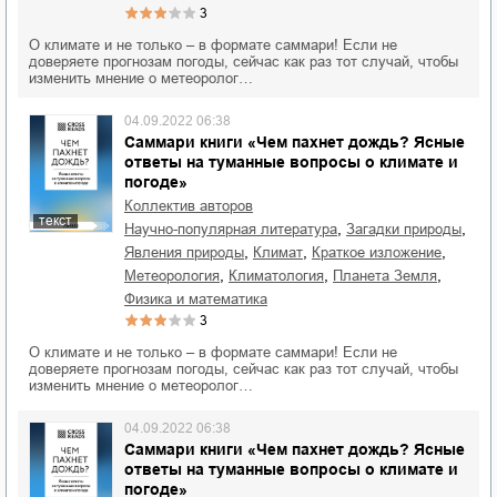
3
О климате и не только – в формате саммари! Если не
доверяете прогнозам погоды, сейчас как раз тот случай, чтобы
изменить мнение о метеоролог…
04.09.2022 06:38
Саммари книги «Чем пахнет дождь? Ясные
ответы на туманные вопросы о климате и
погоде»
Коллектив авторов
текст
,
,
научно-популярная литература
загадки природы
,
,
,
явления природы
климат
краткое изложение
,
,
,
метеорология
климатология
планета Земля
физика и математика
3
О климате и не только – в формате саммари! Если не
доверяете прогнозам погоды, сейчас как раз тот случай, чтобы
изменить мнение о метеоролог…
04.09.2022 06:38
Саммари книги «Чем пахнет дождь? Ясные
ответы на туманные вопросы о климате и
погоде»