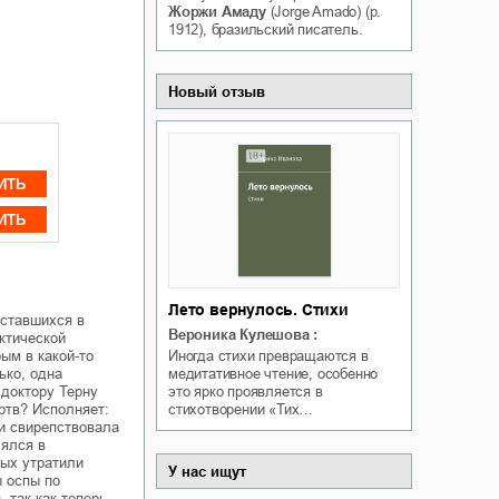
Жоржи Амаду
(Jorge Amado) (р.
Белая ворона на факультете
ичный интерес
1912), бразильский писатель.
Теней
Ольга Вечная
Оксана Гринберга
Новый отзыв
ИТЬ
ИТЬ
Лето вернулось. Стихи
оставшихся в
Вероника Кулешова
:
ктической
Иногда стихи превращаются в
ым в какой-то
медитативное чтение, особенно
ько, одна
это ярко проявляется в
 доктору Терну
стихотворении «Тих…
ртв? Исполняет:
и свирепствовала
лялся в
вых утратили
У нас ищут
ы оспы по
 так как теперь