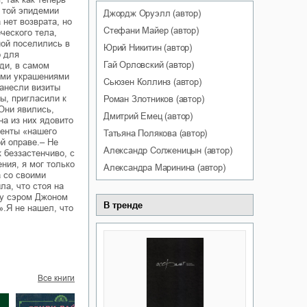
 той эпидемии
Джордж
Оруэлл
(автор)
 нет возврата, но
Стефани
Майер
(автор)
ческого тела,
ной поселились в
Юрий
Никитин
(автор)
о для
Гай
Орловский
(автор)
ди, в самом
ыми украшениями
Сьюзен
Коллинз
(автор)
Нанесли визиты
ы, пригласили к
Роман
Злотников
(автор)
Они явились,
Дмитрий
Емец
(автор)
на из них ядовито
менты «нашего
Татьяна
Полякова
(автор)
ой оправе.– Не
Александр
Солженицын
(автор)
 беззастенчиво, с
ния, я мог только
Александра
Маринина
(автор)
а со своими
ла, что стоя на
ду сэром Джоном
В тренде
».Я не нашел, что
Все книги