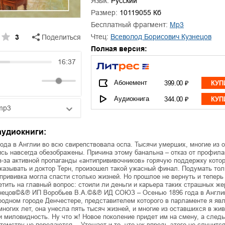
Язык:
Русский
ля Новоросии:
Забытая земля Новоросии:
ровоградской
о судьбе Кировоградской
Л
Размер:
10119055 Кб
асти
области
Бесплатный фрагмент:
mp3
евич Сидоренко
Сергей Николаевич Сидоренко
Чтец:
Всеволод Борисович Кузнецов
3
Поделиться
Полная версия:
16:37
Абонемент
399.00 ₽
КУП
Аудиокнига
344.00 ₽
КУП
mp3
25:10
аудиокниги:
20:50
ода в Англии во всю свирепствовала оспа. Тысячи умерших, многие из 
сь навсегда обезображены. Причина этому банальна – отказ от профила
з-за активной пропаганды «антипрививочников» горячую поддержку котор
14:00
казывать и доктор Терн, произошел такой ужасный финал. Подумать тол
прививка могла спасти столько жизней. Но прошлое не вернуть и теперь
етить на главный вопрос: стоили ли деньги и карьера таких страшных же
нецов©&℗ ИП Воробьев В.А.©&℗ ИД СОЮЗ – Осенью 1896 года в Англи
родном городе Денчестере, представителем которого в парламенте я яв
ногих лет, она унесла пять тысяч жизней, и многие из оставшихся в жи
и миловидность. Ну что ж! Новое поколение придет им на смену, а след
томству не передаются… Утешает и то, что уж впредь этого не случится,