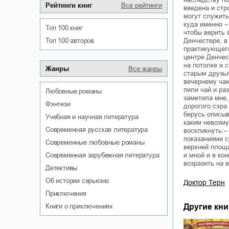
Рейтинги книг
Все рейтинги
введена и стр
могут служить
куда именно –
Топ 100 книг
чтобы верить 
Топ 100 авторов
Денчестере, в
практикующего
центре Денче
на потолке и 
Жанры
Все жанры
старым друзья
вечернему чаю
пили чай и ра
любовные романы
заметила мне,
фэнтези
дорогого сэра
берусь описыв
учебная и научная литература
каким невозму
современная русская литература
воскликнуть:–
показаниями с
современные любовные романы
верхней площ
современная зарубежная литература
и мной и в ко
возразить на е
детективы
об истории серьезно
Доктор Терн
приключения
книги о приключениях
Другие кни