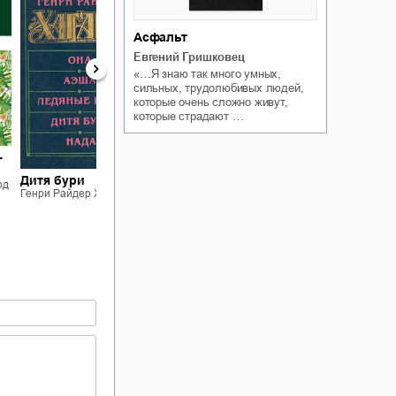
Асфальт
Евгений Гришковец
«…Я знаю так много умных,
сильных, трудолюбивых людей,
которые очень сложно живут,
которые страдают …
Ожерелье
-
Странника
Клеопатра
Дитя бури
Генри Райдер Хаггард
рд
Генри Райдер Хаггард
Генри Райдер Хаггард