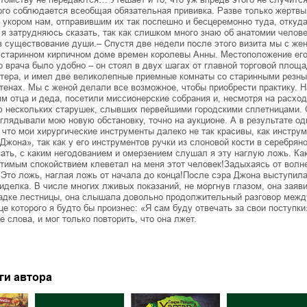
ого соблюдается всеобщая обязательная прививка. Разве только жертвы
 укором нам, отправившим их так поспешно и бесцеремонно туда, откуда
 я затрудняюсь сказать, так как слишком много знаю об анатомии челове
в существование души.– Спустя две недели после этого визита мы с же
 старинном кирпичном доме времен королевы Анны. Местоположение ег
 врача было удобно – он стоял в двух шагах от главной торговой площа
стера, и имел две великолепные приемные комнаты со старинными резн
стенах. Мы с женой делали все возможное, чтобы приобрести практику. 
м отца и деда, посетили миссионерские собрания и, несмотря на расход
 нескольких старушек, слывших первейшими городскими сплетницами. 
зглядывали мою новую обстановку, точно на аукционе. А в результате од
 что мои хирургические инструменты далеко не так красивы, как инстру
 Джона», так как у его инструментов ручки из слоновой кости в серебрян
ать, с каким негодованием и омерзением слушал я эту наглую ложь. Как
тимым спокойствием клеветал на меня этот человек!Задыхаясь от волне
 Это ложь, наглая ложь от начала до конца!После сэра Джона выступил
иделка. В числе многих лживых показаний, не моргнув глазом, она заяви
адке лестницы, она слышала довольно продолжительный разговор меж
нце которого я будто бы произнес: «Я сам буду отвечать за свои поступки
е слова, и мог только повторить, что она лжет.
ги автора