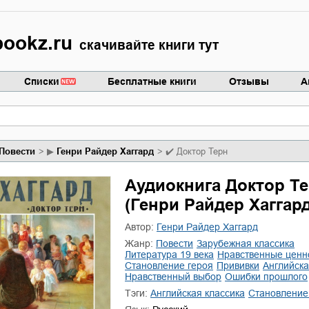
ookz.ru
скачивайте книги тут
Списки
Бесплатные книги
Отзывы
А
повести
▶
Генри Райдер Хаггард
✔️
Доктор Терн
Аудиокнига Доктор Т
(Генри Райдер Хаггард
Автор:
Генри Райдер Хаггард
Жанр:
повести
зарубежная классика
литература 19 века
нравственные ценн
становление героя
прививки
английск
нравственный выбор
ошибки прошлого
Тэги:
английская классика
становление