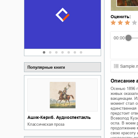
Забытая зем
пускай
о судьбе Ки
обл
а Алюшина
Оценить:
Сергей Никола
00:00
Sample.
Популярные книги
01.mp3
Описание 
02.mp3
Осенью 1896 г
живых оказали
вакцинации. И
03.mp3
момент стал о
единственная 
предстоит отв
Ашик-Кериб. Аудиоспектакль
Всеволод Куз
оспа. В моем 
классическая проза
продолжение м
свою красоту 
наследству по