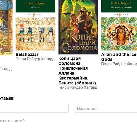
Belshazzar
Allan and the Ice
Копи царя
Генри Райдер Хаггард
Gods
Соломона.
Генри Райдер Хагга
Приключения
аггард
Аллана
Квотермейна.
Бенита (сборник)
Генри Райдер Хаггард
отзыв: