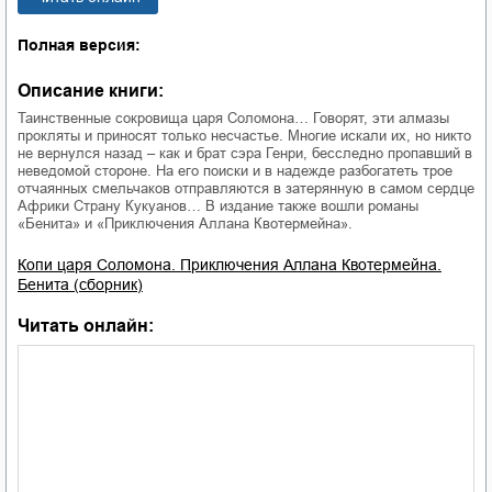
Полная версия:
Описание книги:
Таинственные сокровища царя Соломона… Говорят, эти алмазы
прокляты и приносят только несчастье. Многие искали их, но никто
не вернулся назад – как и брат сэра Генри, бесследно пропавший в
неведомой стороне. На его поиски и в надежде разбогатеть трое
отчаянных смельчаков отправляются в затерянную в самом сердце
Африки Страну Кукуанов… В издание также вошли романы
«Бенита» и «Приключения Аллана Квотермейна».
Копи царя Соломона. Приключения Аллана Квотермейна.
Бенита (сборник)
Читать онлайн: