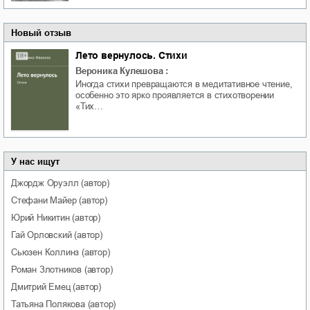
Новый отзыв
Лето вернулось. Стихи
Вероника Кулешова
:
Иногда стихи превращаются в медитативное чтение,
особенно это ярко проявляется в стихотворении
«Тих…
У нас ищут
Джордж
Оруэлл
(автор)
Стефани
Майер
(автор)
Юрий
Никитин
(автор)
Гай
Орловский
(автор)
Сьюзен
Коллинз
(автор)
Роман
Злотников
(автор)
Дмитрий
Емец
(автор)
Татьяна
Полякова
(автор)