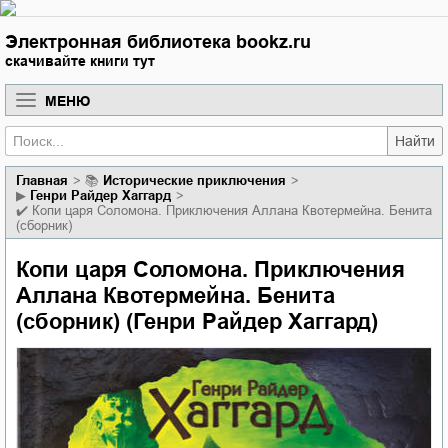
Электронная библиотека bookz.ru
скачивайте книги тут
МЕНЮ
Найти
Главная
📚
исторические приключения
▶
Генри Райдер Хаггард
✔️
Копи царя Соломона. Приключения Аллана Квотермейна. Бенита
(сборник)
Копи царя Соломона. Приключения
Аллана Квотермейна. Бенита
(сборник) (Генри Райдер Хаггард)