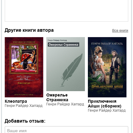
Другие книги автора
Все книги
Ожерелье
Странника
К
Клеопатра
Приключения
Генри Райдер Хаггард
С
Генри Райдер Хаггард
Айши (сборник)
д
Г
Генри Райдер Хаггард
Добавить отзыв: