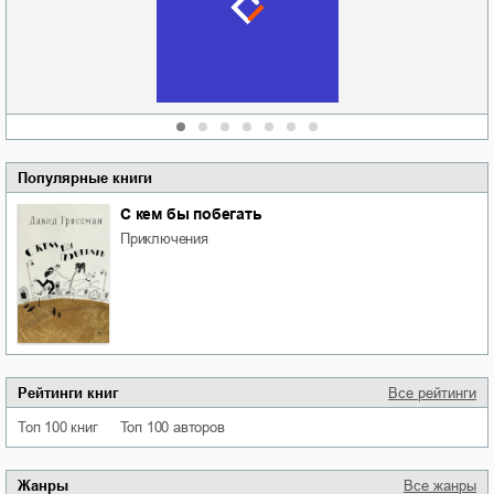
области
атьяна Александровна
Алюшина
Сергей Николаевич
Сидоренко
Популярные книги
С кем бы побегать
приключения
Рейтинги книг
Все рейтинги
Топ 100 книг
Топ 100 авторов
Жанры
Все жанры