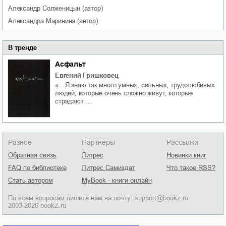
Александр
Солженицын
(автор)
Александра
Маринина
(автор)
В тренде
Асфальт
Евгений Гришковец
«…Я знаю так много умных, сильных, трудолюбивых
людей, которые очень сложно живут, которые
страдают …
Разное
Партнеры
Рассылки
Обратная связь
Литрес
Новинки книг
FAQ по библиотеке
Литрес Самиздат
Что такое RSS?
Стать автором
MyBook - книги онлайн
По всем вопросам пишите нам на почту:
support@bookz.ru
2003-2026 bookZ.ru