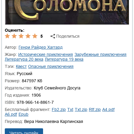
Оценить:
5
Поделиться
Автор:
Генри Райдер Хаггард
Жанр:
исторические приключения
зарубежные приключения
литература 20 века
литература 19 века
Тэги:
квест
опасные приключения
Язык:
Русский
Размер:
847597 Кб
Издательство:
Клуб Семейного Досуга
Год издания:
1906
ISBN:
978-966-14-8861-7
Бесплатный фрагмент:
fb2.zip
txt
txt.zip
rtf.zip
a4.pdf
a6.pdf
epub
Перевод:
Вера Николаевна Карпинская
Читать онлайн