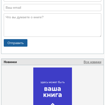
Новинки
Все новинки
Забытая земля
Новоросии: о
Руки моей не
судьбе
отпускай
Кировоградской