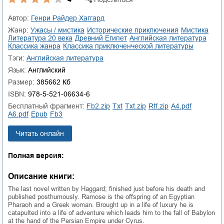
Автор:
Генри Райдер Хаггард
Жанр:
ужасы / мистика
исторические приключения
мистика
литература 20 века
Древний Египет
английская литература
классика жанра
классика приключенческой литературы
Тэги:
Английская литература
Язык:
Английский
Размер:
385662 Кб
ISBN:
978-5-521-06634-6
Бесплатный фрагмент:
fb2.zip
txt
txt.zip
rtf.zip
a4.pdf
a6.pdf
epub
fb3
Читать онлайн
Полная версия:
Описание книги:
The last novel written by Haggard; finished just before his death and
published posthumously. Ramose is the offspring of an Egyptian
Pharaoh and a Greek woman. Brought up in a life of luxury he is
catapulted into a life of adventure which leads him to the fall of Babylon
at the hand of the Persian Empire under Cyrus.