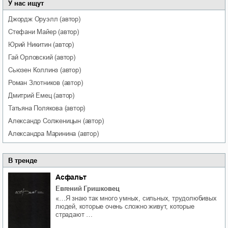
У нас ищут
Джордж
Оруэлл
(автор)
Стефани
Майер
(автор)
Юрий
Никитин
(автор)
Гай
Орловский
(автор)
Сьюзен
Коллинз
(автор)
Роман
Злотников
(автор)
Дмитрий
Емец
(автор)
Татьяна
Полякова
(автор)
Александр
Солженицын
(автор)
Александра
Маринина
(автор)
В тренде
Асфальт
Евгений Гришковец
«…Я знаю так много умных, сильных, трудолюбивых
людей, которые очень сложно живут, которые
страдают …