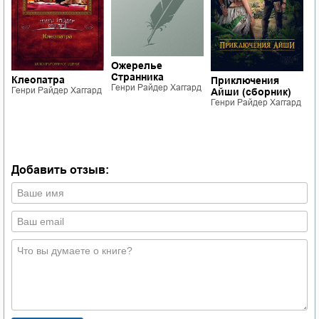
Ожерелье
Странника
К
Клеопатра
Приключения
Генри Райдер Хаггард
С
Генри Райдер Хаггард
Айши (сборник)
д
Г
Генри Райдер Хаггард
Добавить отзыв: